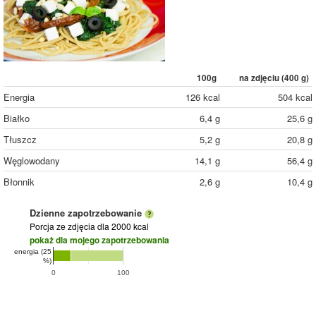
100g
na zdjęciu (
400
g)
Energia
126 kcal
504 kcal
Białko
6,4 g
25,6 g
Tłuszcz
5,2 g
20,8 g
Węglowodany
14,1 g
56,4 g
Błonnik
2,6 g
10,4 g
Dzienne zapotrzebowanie
Porcja ze zdjęcia
dla 2000 kcal
pokaż dla mojego zapotrzebowania
energia (25
%)
0
100