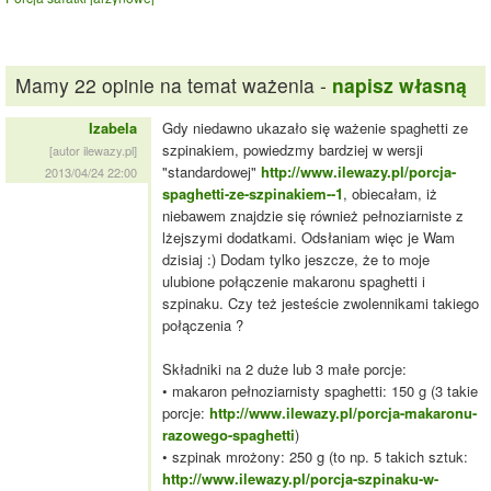
Mamy 22 opinie na temat ważenia -
napisz własną
Izabela
Gdy niedawno ukazało się ważenie spaghetti ze
szpinakiem, powiedzmy bardziej w wersji
[autor ilewazy.pl]
"standardowej"
http://www.ilewazy.pl/porcja-
2013/04/24 22:00
spaghetti-ze-szpinakiem--1
, obiecałam, iż
niebawem znajdzie się również pełnoziarniste z
lżejszymi dodatkami. Odsłaniam więc je Wam
dzisiaj :) Dodam tylko jeszcze, że to moje
ulubione połączenie makaronu spaghetti i
szpinaku. Czy też jesteście zwolennikami takiego
połączenia ?
Składniki na 2 duże lub 3 małe porcje:
• makaron pełnoziarnisty spaghetti: 150 g (3 takie
porcje:
http://www.ilewazy.pl/porcja-makaronu-
razowego-spaghetti
)
• szpinak mrożony: 250 g (to np. 5 takich sztuk:
http://www.ilewazy.pl/porcja-szpinaku-w-