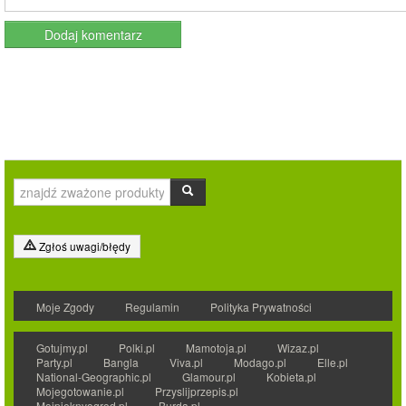
Zgłoś uwagi/błędy
Moje Zgody
Regulamin
Polityka Prywatności
Gotujmy.pl
Polki.pl
Mamotoja.pl
Wizaz.pl
Party.pl
Bangla
Viva.pl
Modago.pl
Elle.pl
National-Geographic.pl
Glamour.pl
Kobieta.pl
Mojegotowanie.pl
Przyslijprzepis.pl
Mojpieknyogrod.pl
Burda.pl