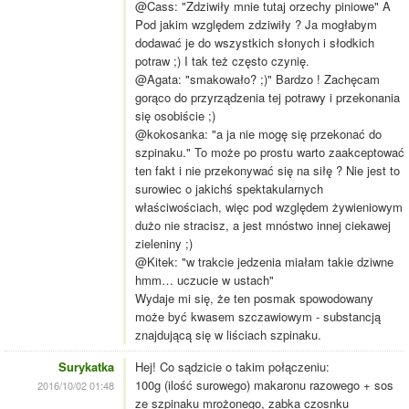
@Cass: "Zdziwiły mnie tutaj orzechy piniowe" A
Pod jakim względem zdziwiły ? Ja mogłabym
dodawać je do wszystkich słonych i słodkich
potraw ;) I tak też często czynię.
@Agata: "smakowało? ;)" Bardzo ! Zachęcam
gorąco do przyrządzenia tej potrawy i przekonania
się osobiście ;)
@kokosanka: "a ja nie mogę się przekonać do
szpinaku." To może po prostu warto zaakceptować
ten fakt i nie przekonywać się na siłę ? Nie jest to
surowiec o jakichś spektakularnych
właściwościach, więc pod względem żywieniowym
dużo nie stracisz, a jest mnóstwo innej ciekawej
zieleniny ;)
@Kitek: "w trakcie jedzenia miałam takie dziwne
hmm… uczucie w ustach"
Wydaje mi się, że ten posmak spowodowany
może być kwasem szczawiowym - substancją
znajdującą się w liściach szpinaku.
Surykatka
Hej! Co sądzicie o takim połączeniu:
100g (ilość surowego) makaronu razowego + sos
2016/10/02 01:48
ze szpinaku mrożonego, zabka czosnku