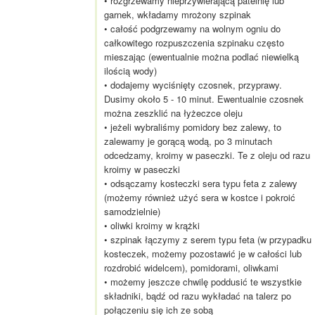
• rozgrzewamy nieprzywierającą patelnię lub
garnek, wkładamy mrożony szpinak
• całość podgrzewamy na wolnym ogniu do
całkowitego rozpuszczenia szpinaku często
mieszając (ewentualnie można podlać niewielką
ilością wody)
• dodajemy wyciśnięty czosnek, przyprawy.
Dusimy około 5 - 10 minut. Ewentualnie czosnek
można zeszklić na łyżeczce oleju
• jeżeli wybraliśmy pomidory bez zalewy, to
zalewamy je gorącą wodą, po 3 minutach
odcedzamy, kroimy w paseczki. Te z oleju od razu
kroimy w paseczki
• odsączamy kosteczki sera typu feta z zalewy
(możemy również użyć sera w kostce i pokroić
samodzielnie)
• oliwki kroimy w krążki
• szpinak łączymy z serem typu feta (w przypadku
kosteczek, możemy pozostawić je w całości lub
rozdrobić widelcem), pomidorami, oliwkami
• możemy jeszcze chwilę poddusić te wszystkie
składniki, bądź od razu wykładać na talerz po
połączeniu się ich ze sobą