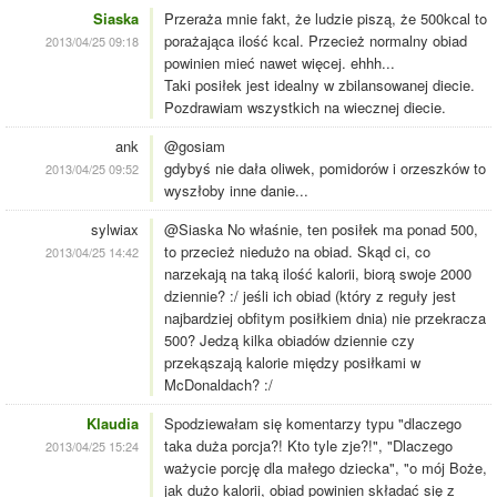
Siaska
Przeraża mnie fakt, że ludzie piszą, że 500kcal to
porażająca ilość kcal. Przecież normalny obiad
2013/04/25 09:18
powinien mieć nawet więcej. ehhh...
Taki posiłek jest idealny w zbilansowanej diecie.
Pozdrawiam wszystkich na wiecznej diecie.
ank
@gosiam
gdybyś nie dała oliwek, pomidorów i orzeszków to
2013/04/25 09:52
wyszłoby inne danie...
sylwiax
@Siaska No właśnie, ten posiłek ma ponad 500,
to przecież niedużo na obiad. Skąd ci, co
2013/04/25 14:42
narzekają na taką ilość kalorii, biorą swoje 2000
dziennie? :/ jeśli ich obiad (który z reguły jest
najbardziej obfitym posiłkiem dnia) nie przekracza
500? Jedzą kilka obiadów dziennie czy
przekąszają kalorie między posiłkami w
McDonaldach? :/
Klaudia
Spodziewałam się komentarzy typu "dlaczego
taka duża porcja?! Kto tyle zje?!", "Dlaczego
2013/04/25 15:24
ważycie porcję dla małego dziecka", "o mój Boże,
jak dużo kalorii, obiad powinien składać się z