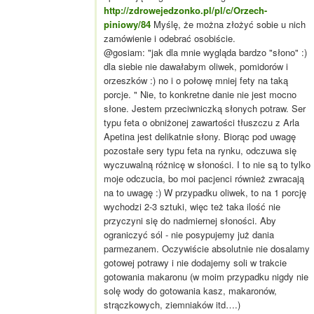
http://zdrowejedzonko.pl/pl/c/Orzech-
piniowy/84
Myślę, że można złożyć sobie u nich
zamówienie i odebrać osobiście.
@gosiam: "jak dla mnie wygląda bardzo "słono" :)
dla siebie nie dawałabym oliwek, pomidorów i
orzeszków :) no i o połowę mniej fety na taką
porcje. " Nie, to konkretne danie nie jest mocno
słone. Jestem przeciwniczką słonych potraw. Ser
typu feta o obniżonej zawartości tłuszczu z Arla
Apetina jest delikatnie słony. Biorąc pod uwagę
pozostałe sery typu feta na rynku, odczuwa się
wyczuwalną różnicę w słoności. I to nie są to tylko
moje odczucia, bo moi pacjenci również zwracają
na to uwagę :) W przypadku oliwek, to na 1 porcję
wychodzi 2-3 sztuki, więc też taka ilość nie
przyczyni się do nadmiernej słoności. Aby
ograniczyć sól - nie posypujemy już dania
parmezanem. Oczywiście absolutnie nie dosalamy
gotowej potrawy i nie dodajemy soli w trakcie
gotowania makaronu (w moim przypadku nigdy nie
solę wody do gotowania kasz, makaronów,
strączkowych, ziemniaków itd….)