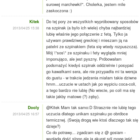
surowej marchewki!". Cholerka, jestem mile
zaskoczona :)
Kitek
Do tej pory ze wszystkich wypróbowany sposobów
na szpinak (a było ich wiele) chyba najbardziej
2013/04/25 15:38
lubię właśnie jego połączenie z fetą. Tylko ja
używam prawdziwej greckiej i mieszam ją na
patelni ze szpinakiem (feta się wtedy rozpuszcza).
Mój \"sos\" ze szpinaku i fety wygląda mniej
imponująco, ale jest pyszny. Próbowałam
podsmażyć kiedyś szpinak oddzielnie i posypać
go kawałkami sera, ale nie przypadła mi ta wersja
do gustu - w trakcie jedzenia miałam takie dziwne
hmm...uczucie w ustach jak po wypiciu coca-coli,
a tego bardzo nie lubię (No wiecie, po coli ma się
takie jakby matowe (?) zęby).
Dooly
@Kitek Mam tak samo:D Strasznie nie lubię tego
uczucia dlatego unikam szpinaku po obróbce
2013/04/25 16:57
termicznej. (Swoją drogą wie ktoś dlaczego tak się
dzieje?)
Co do potrawy... zgadzam się z @ gosiam -
wygląda dość słono ale ja akurat sól mogę jeść