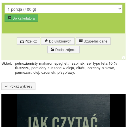
Do kalkulatora
Przelicz
Do ulubionych
Uzupełnij dane
Dodaj zdjęcie
Skład:
pełnoziarnisty makaron spaghetti, szpinak, ser typu feta 10 %
tłuszczu, pomidory suszone w oleju, oliwki, orzechy piniowe,
parmezan, olej, czosnek, przyprawy.
Pokaż wykresy
Wykres składu produktu
Białko (6%)
Tłuszcz (5%)
Węglowodany
(14%)
14.1%
Pozostałe (74%)