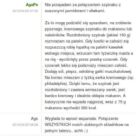
AgaPe
Nie przepadam za połączeniem szpinaku z
suszonymi pomidorami i oliwkami.
2013/04/25 07:50
Za to mogę podzielić się sposobem, na zrobienie
pysznego, kremowego szpinaku do makaronu lub
naleśników. Rozdrobniony szpinak (jakieś 150 g)
rozmrażam na patelni. Gdy kostki w całości się
rozpuszczą robię łopatką na patelni kawałek
wolnego miejsca, wrzucam tam łyżeczkę masła a
na nią - wyciśnięty przez praskę czosnek. Gdy
czosnek lekko się podsmaży mieszam całość.
Dodaję sól, pieprz, odrobinę gałki muszkatołowej.
Na koniec mieszam z łyżką serka kremowego (np.
philadelphia). Dzięki temu, że szpinak jest
rozdrobniony i zawiera wmieszany serek, jest
bardzo kremowy i idealnie oblepia makaron. A
kalorycznie nie wypada najgorzej, wraz z 75 g
makaronu wychodzi 350 kcal.
Ags
Wyglada to wprost wspaniale. Połączenie
WSZYSTKICH moich ulubionych skladnikow na
2013/04/25 08:58
jednym talerzu.. achh ;-)