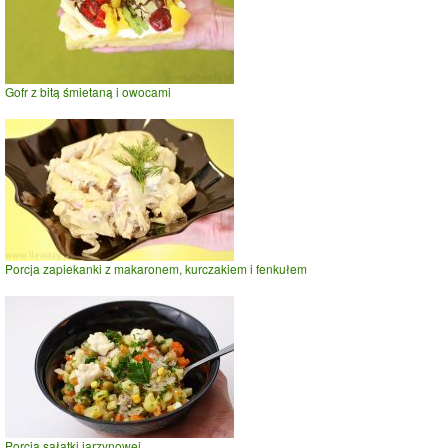
Gofr z bitą śmietaną i owocami
Porcja zapiekanki z makaronem, kurczakiem i fenkułem
Porcja sałatki jarzynowej