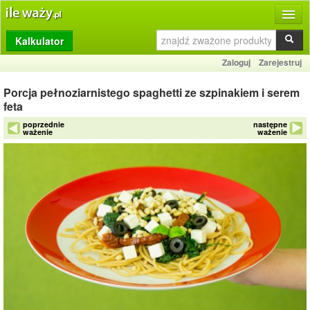
Kalkulator
Produkty
Zaloguj
Zarejestruj
Dziennik
Porcja pełnoziarnistego spaghetti ze szpinakiem i serem
Przelicznik
feta
poprzednie
następne
Porównywarka
ważenie
ważenie
Porady
Słownik
O stronie
Kontakt