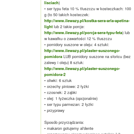
lisciach
)
• ser typu feta 10 % tłuszczu w kosteczkach: 100
g (to 50 takich kosteczek:
http://www.ilewazy.pl/kostka-sera-arla-apetina-
light
lub 2 takie porcje:
http://www.ilewazy.pl/porcja-sera-typu-feta
) lub
w kawałku o zawartości 12 % tłuszczu
• pomidory suszone w oleju: 4 sztuki:
http://www.ilewazy.pl/plaster-suszonego-
pomidora
LUB pomidory suszone na słońcu (bez
zalewy i oleju) 8 sztuk:
http://www.ilewazy.pl/plaster-suszonego-
pomidora-2
• oliwki: 6 sztuk
• orzechy piniowe: 2 łyżki
• czosnek: 2 ząbki
• olej: 1 łyżeczka (opcjonalnie)
• ser typu parmezan: 2 łyżki
• przyprawy
Sposób przyrządzania:
• makaron gotujemy al'dente