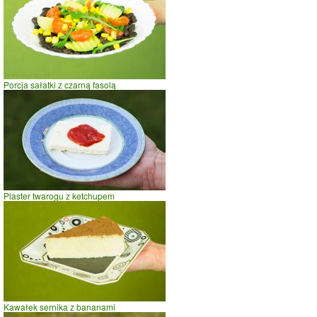
prasowanie
prowadzenie samochodu
0
50
100
czas w minutach
Porcja sałatki z czarną fasolą
Plaster twarogu z ketchupem
Kawałek sernika z bananami