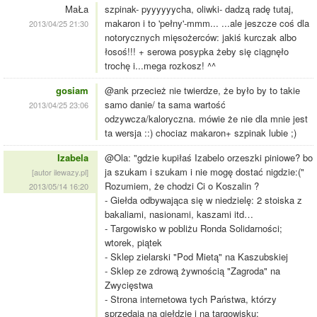
MaŁa
szpinak- pyyyyyycha, oliwki- dadzą radę tutaj,
makaron i to 'pełny'-mmm... ...ale jeszcze coś dla
2013/04/25 21:30
notorycznych mięsożerców: jakiś kurczak albo
łosoś!!! + serowa posypka żeby się ciągnęło
trochę i...mega rozkosz! ^^
gosiam
@ank przecież nie twierdze, że było by to takie
samo danie/ ta sama wartość
2013/04/25 23:06
odzywcza/kaloryczna. mówie że nie dla mnie jest
ta wersja ::) chociaz makaron+ szpinak lubie ;)
Izabela
@Ola: "gdzie kupiłaś Izabelo orzeszki piniowe? bo
ja szukam i szukam i nie mogę dostać nigdzie:("
[autor ilewazy.pl]
Rozumiem, że chodzi Ci o Koszalin ?
2013/05/14 16:20
- Giełda odbywająca się w niedzielę: 2 stoiska z
bakaliami, nasionami, kaszami itd…
- Targowisko w pobliżu Ronda Solidarności;
wtorek, piątek
- Sklep zielarski "Pod Mietą" na Kaszubskiej
- Sklep ze zdrową żywnością "Zagroda" na
Zwycięstwa
- Strona internetowa tych Państwa, którzy
sprzedają na giełdzie i na targowisku: