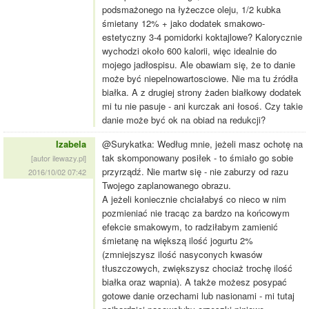
podsmażonego na łyżeczce oleju, 1/2 kubka
śmietany 12% + jako dodatek smakowo-
estetyczny 3-4 pomidorki koktajlowe? Kalorycznie
wychodzi około 600 kalorii, więc idealnie do
mojego jadłospisu. Ale obawiam się, że to danie
może być niepelnowartosciowe. Nie ma tu źródła
białka. A z drugiej strony żaden białkowy dodatek
mi tu nie pasuje - ani kurczak ani łosoś. Czy takie
danie może być ok na obiad na redukcji?
Izabela
@Surykatka: Według mnie, jeżeli masz ochotę na
tak skomponowany posiłek - to śmiało go sobie
[autor ilewazy.pl]
przyrządź. Nie martw się - nie zaburzy od razu
2016/10/02 07:42
Twojego zaplanowanego obrazu.
A jeżeli koniecznie chciałabyś co nieco w nim
pozmieniać nie tracąc za bardzo na końcowym
efekcie smakowym, to radziłabym zamienić
śmietanę na większą ilość jogurtu 2%
(zmniejszysz ilość nasyconych kwasów
tłuszczowych, zwiększysz chociaż trochę ilość
białka oraz wapnia). A także możesz posypać
gotowe danie orzechami lub nasionami - mi tutaj