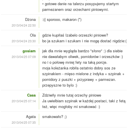
• gotowe danie na talerzu posypujemy startym
parmezanem oraz orzechami piniowymi.
Dżona
:(( sporooo, makaron (*)
2013/04/24 22:50
Ola
gdzie kupiłaś Izabelo orzeszki piniowe?
bo ja szukam i szukam i nie mogę dostać nigdzie:(
2013/04/24 23:30
gosiam
jak dla mnie wygląda bardzo "słono" :) dla siebie
nie dawałabym oliwek, pomidorów i orzeszków :)
2013/04/25 07:09
no i o połowę mniej fety na taką porcje.
moja koleżanka robiła ostatnio dobry sos ze
szpinakiem - mięso mielone z indyka + szpinak +
pomidory z puszki + przyprawy + parmezan.
przepyszne to bylo :)
Cass
Zdziwiły mnie tutaj orzechy piniowe
Ja uwielbiam szpinak w każdej postaci, taki z fetą
2013/04/25 07:14
też, więc mogłoby mi smakować :)
Agata
smakowało? ;)
2013/04/25 07:35