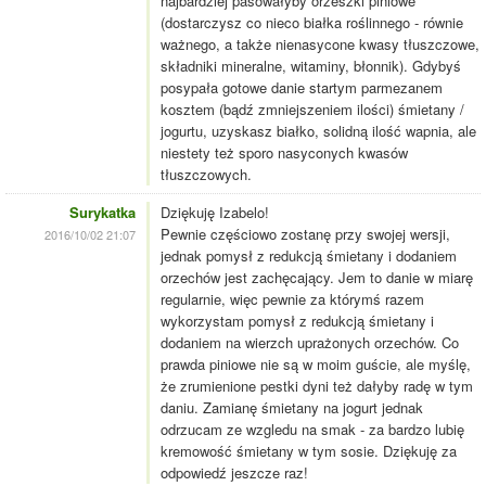
najbardziej pasowałyby orzeszki piniowe
(dostarczysz co nieco białka roślinnego - równie
ważnego, a także nienasycone kwasy tłuszczowe,
składniki mineralne, witaminy, błonnik). Gdybyś
posypała gotowe danie startym parmezanem
kosztem (bądź zmniejszeniem ilości) śmietany /
jogurtu, uzyskasz białko, solidną ilość wapnia, ale
niestety też sporo nasyconych kwasów
tłuszczowych.
Surykatka
Dziękuję Izabelo!
Pewnie częściowo zostanę przy swojej wersji,
2016/10/02 21:07
jednak pomysł z redukcją śmietany i dodaniem
orzechów jest zachęcający. Jem to danie w miarę
regularnie, więc pewnie za którymś razem
wykorzystam pomysł z redukcją śmietany i
dodaniem na wierzch uprażonych orzechów. Co
prawda piniowe nie są w moim guście, ale myślę,
że zrumienione pestki dyni też dałyby radę w tym
daniu. Zamianę śmietany na jogurt jednak
odrzucam ze wzgledu na smak - za bardzo lubię
kremowość śmietany w tym sosie. Dziękuję za
odpowiedź jeszcze raz!