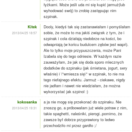
łyżkami. Może jeśli uda mi się kupić jarmuż(lub
wyhodować swój) to zrobię zastępując nim
szpinak.
Kitek
Dooly, kiedyś tak się zastanawiałam i pomyślałam
sobie, że może to ma jakiś związek z tym, że i
2013/04/25 18:57
szpinak i cola działają niedobrze na kości, bo
odwapniają (w końcu budulcem zębów jest wapń).
Ale to tylko moje przypuszczenia, może Pani
Izabela się do tego odniesie. W każdym razie
zauważyłam, że jak się doda sporo mlecznych
dodatków do szpinaku (jak śmietana, jogurt, sery
właśnie) i \"wmiesza się\" w szpinak, to nie ma
tego niefajnego efektu. Jarmuż - ciekawe, nigdy
nie jadłam i nawet nie wiedziałam, że można
wykorzystać jak szpinol :)
kokosanka
a ja nie mogę się przekonać do szpinaku. Nie
znoszę go, a próbowałam już wiele potraw z nim,
2013/04/25 19:31
takie spaghetti, naleśniki, pierogi..pomimo, że
zawsze był dobrze przyprawiony to ledwo
przechodziło mi przez gardło ;/