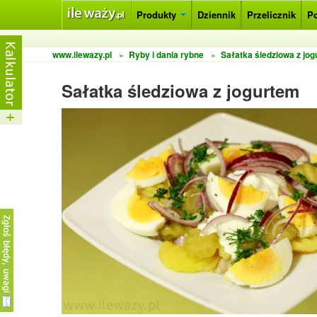
Produkty
Dziennik
Przelicznik
P
www.ilewazy.pl
»
Ryby i dania rybne
»
Sałatka śledziowa z jo
Sałatka śledziowa z jogurtem