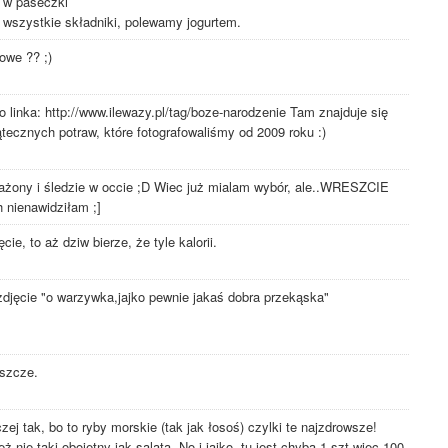
 w paseczki
y wszystkie składniki, polewamy jogurtem.
iowe ?? ;)
 linka: http://www.ilewazy.pl/tag/boze-narodzenie Tam znajduje się
iątecznych potraw, które fotografowaliśmy od 2009 roku :)
mażony i śledzie w occie ;D Wiec już mialam wybór, ale..WRESZCIE
nienawidziłam ;]
cie, to aż dziw bierze, że tyle kalorii.
zdjęcie "o warzywka,jajko pewnie jakaś dobra przekąska"
uszcze.
zej tak, bo to ryby morskie (tak jak łosoś) czylki te najzdrowsze!
 nie taki obojętny jak salata. No i jajko- tu jest chyba 1 szt więc 100