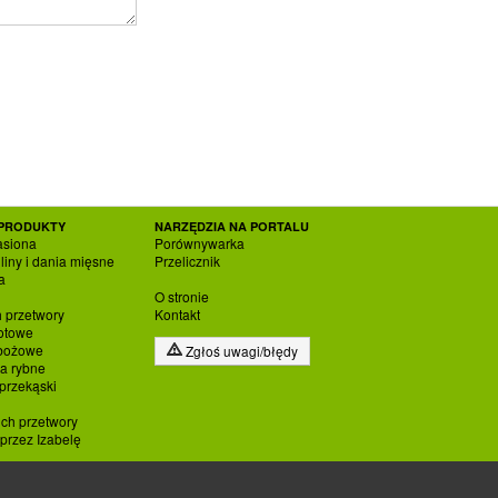
PRODUKTY
NARZĘDZIA NA PORTALU
asiona
Porównywarka
liny i dania mięsne
Przelicznik
a
O stronie
h przetwory
Kontakt
otowe
zbożowe
Zgłoś uwagi/błędy
ia rybne
 przekąski
ich przetwory
rzez Izabelę