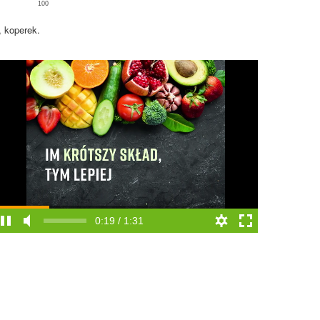
100
, koperek.
0:20 / 1:31