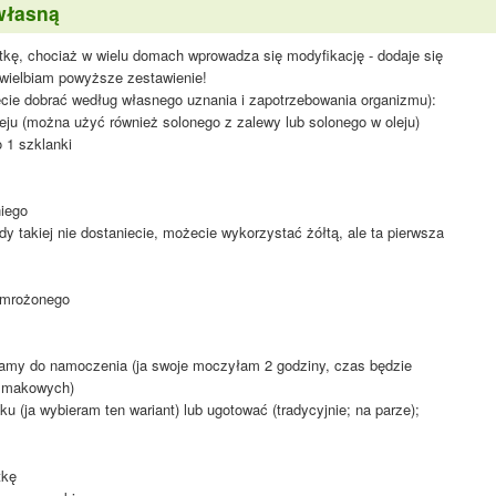
własną
tkę, chociaż w wielu domach wprowadza się modyfikację - dodaje się
uwielbiam powyższe zestawienie!
ecie dobrać według własnego uznania i zapotrzebowania organizmu):
oleju (można użyć również solonego z zalewy lub solonego w oleju)
 1 szklanki
niego
dy takiej nie dostaniecie, możecie wykorzystać żółtą, ale ta pierwsza
a mrożonego
iamy do namoczenia (ja swoje moczyłam 2 godziny, czas będzie
 smakowych)
u (ja wybieram ten wariant) lub ugotować (tradycyjnie; na parze);
tkę