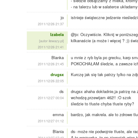
- śledzie odsączamy z mleka, kroimy
- na talerzu lub w salaterce układam
jo
istnieje świąteczne jedzenie nieśledz
2011/12/26 21:37
Izabela
@jo: Oczywiście. Kliknij w poniższego
kilkanaście (a może i więcej ? ;)) św
[autor ilewazy.pl]
2011/12/26 21:41
Blanka
u mnie z ryb byla po grecku, karp s
POKOCHAŁAM śledzie, a zawsze ich 
2011/12/26 21:45
drugsx
Kurczę jak się tak patrzy tylko na zdję
2011/12/26 22:05
ds
drugsx ahaha dokładnie,ja patrzę na 
wchodzę,przewijam 462!! :O szok
2011/12/27 00:04
śledzie to tłuste chyba tłuste ryby?
emma
bardzo, jak makrela. ale to zdrowe tl
2011/12/27 01:12
Blania
ds- może nie podwojnie tłuste, ale rac
A te warzywka, to np ziemniak wiec też
2011/12/27 07:43