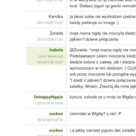
kcal. Dodasz jogurt np grecki normalny
Kamilka
ja jakoś sobie nie wyobrażam zjedzen
każdy preferuje co innego :)
2011/12/27 10:07
Zoraida
moja mama nigdy nie moczyła śledzi 
jajkiem? dziwne połączenie.
2011/12/28 17:47
Izabela
@Zoraida: "moja mama nigdy nie moc
Podstawowym celem moczenia śledzi w
[autor ilewazy.pl]
śledzie solone z zalewy, jak i śledzi
2012/01/02 19:41
wymoczonym w nim śledziom :) Czyli
soli przez moczenie lub porządne wy
"i śledź z jajkiem? dziwne połączenie
sałatkę. Mniam. Zresztą dla mnie jajk
UnhappyHippie
kurcze, szkoda ze u mnie na Wigilie n
2012/12/19 19:34
cuckoo
ziemniaki w Wigilię? o nie! :P
2013/12/21 22:16
cuckoo
( a jakby zamiast jogurtu dać zsiadłe