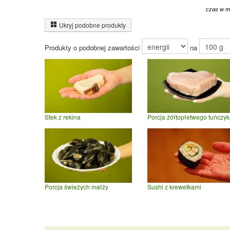
czas w m
Ukryj podobne produkty
Produkty o podobnej zawartości
na
Stek z rekina
Porcja żółtopłetwego tuńczy
Porcja świeżych małży
Sushi z krewetkami