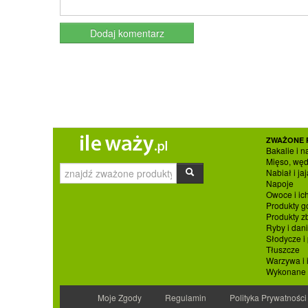
ZWAŻONE 
Bakalie i n
Mięso, węd
Nabiał i jaj
Napoje
Owoce i ic
Produkty g
Produkty 
Ryby i dan
Słodycze i
Tłuszcze
Warzywa i 
Wykonane p
Moje Zgody
Regulamin
Polityka Prywatności