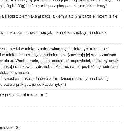
 (10g tł/100g) i już się robi porządny posiłek, ale jaki zdrowy!
ia śledzi z ziemniakami bądź jajkiem a już tym bardziej razem ;) ale
w mleku, zastanawiam się jak taka rybka smakuje :) i śledź z
zyła śledzi w mleku, zastanawiam się jak taka rybka smakuje"
 mleku, jest usunięcie nadmiaru soli (zawierają jej sporo zarówno
e w oleju). Według mnie, mleko nadaje też odpowiedni, delikatny smak
 funkcja smakowo – zdrowotna. Ale można też pozbyć się nadmiaru
płukanie w wodzie.
." Kwestia smaku :) Ja uwielbiam. Dzisiaj mieliśmy na obiad tą
o pasuje praktycznie do każdej ryby :)
ie przejdzie taka sałatka ;(
 mleko? <3 )