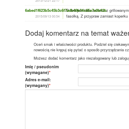
2013/12/21 22:17
6abed1f623b5c45b3c6f7adb49b34c65a7e0b42b
Dobra jest taka sałatka z grillowanym
fasolką. Z przypraw zamiast koperku 
2015/09/13 00:54
Dodaj komentarz na temat waże
Oceń smak i właściwości produktu. Podziel się ciekawym 
nowością nie krępuj się pytać o sposób przyrządzania c
Możesz dodać komentarz jako niezalogowany lub zaloguj s
Imię / pseudonim
(wymagane)
Adres e-mail:
(wymagany)