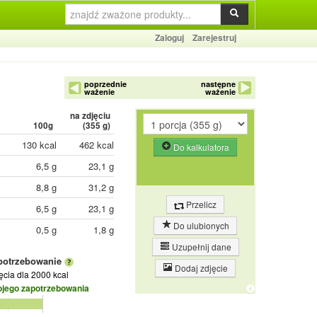
Zaloguj
Zarejestruj
poprzednie
następne
ważenie
ważenie
na zdjęciu
100g
(
355
g)
130 kcal
462 kcal
Do kalkulatora
6,5 g
23,1 g
8,8 g
31,2 g
Przelicz
6,5 g
23,1 g
Do ulubionych
0,5 g
1,8 g
Uzupełnij dane
potrzebowanie
Dodaj zdjęcie
jęcia
dla 2000 kcal
ojego zapotrzebowania