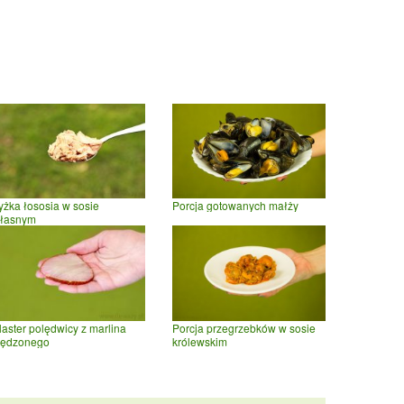
yżka łososia w sosie
Porcja gotowanych małży
łasnym
laster polędwicy z marlina
Porcja przegrzebków w sosie
ędzonego
królewskim