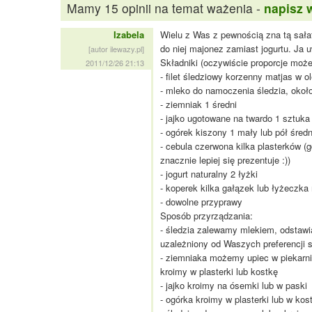
Mamy 15 opinii na temat ważenia -
napisz 
Izabela
Wielu z Was z pewnością zna tą sała
do niej majonez zamiast jogurtu. Ja 
[autor ilewazy.pl]
Składniki (oczywiście proporcje moż
2011/12/26 21:13
- filet śledziowy korzenny matjas w 
- mleko do namoczenia śledzia, około
- ziemniak 1 średni
- jajko ugotowane na twardo 1 sztuka
- ogórek kiszony 1 mały lub pół śred
- cebula czerwona kilka plasterków (g
znacznie lepiej się prezentuje :))
- jogurt naturalny 2 łyżki
- koperek kilka gałązek lub łyżeczk
- dowolne przyprawy
Sposób przyrządzania:
- śledzia zalewamy mlekiem, odstaw
uzależniony od Waszych preferencji
- ziemniaka możemy upiec w piekarnik
kroimy w plasterki lub kostkę
- jajko kroimy na ósemki lub w paski
- ogórka kroimy w plasterki lub w kos