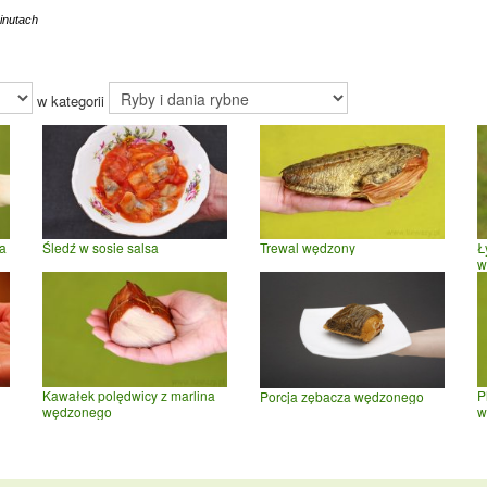
inutach
w kategorii
ka
Śledź w sosie salsa
Trewal wędzony
Ł
w
Kawałek polędwicy z marlina
P
Porcja zębacza wędzonego
wędzonego
w