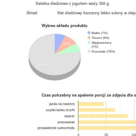
Sałatka śledziowa z jogurtem waży 355 g.
Skład:
filet śledziowy korzenny lekko solony w olej
Wykres składu produktu
Białko (7%)
Tłuszcz (9%)
Węglowodany
8.9%
(7%)
Pozostałe (78%)
77.2%
Czas potrzebny na spalenie porcji ze zdjęcia
dla 
jazda na rowerze
szybki taniec,trucht
spacer
prasowanie
prowadzenie samochodu
0
50
10