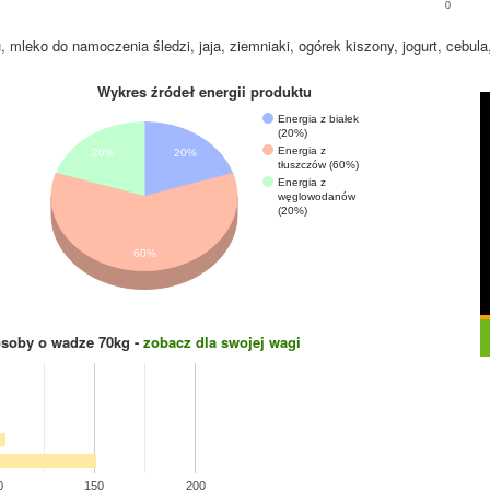
0
u, mleko do namoczenia śledzi, jaja, ziemniaki, ogórek kiszony, jogurt, cebula
Wykres źródeł energii produktu
Energia z białek
(20%)
Energia z
20%
20%
tłuszczów (60%)
Energia z
węglowodanów
(20%)
60%
osoby o wadze
70
kg -
zobacz dla swojej wagi
0
150
200