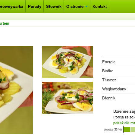
orównywarka
Porady
Słownik
O stronie
Kontakt
gurtem
Energia
Białko
Tłuszcz
Węglowodany
Błonnik
Dzienne za
Porcja ze zd
pokaż dla m
energia (23 %)