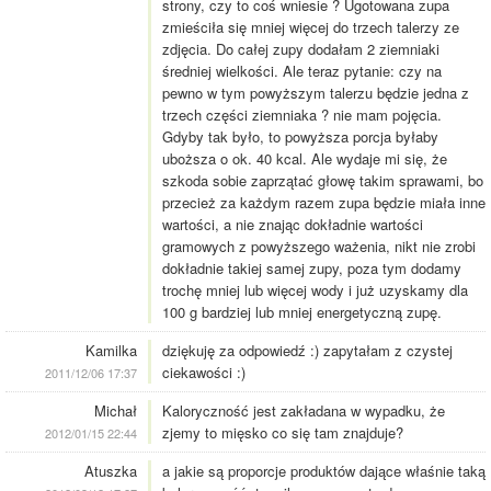
strony, czy to coś wniesie ? Ugotowana zupa
zmieściła się mniej więcej do trzech talerzy ze
zdjęcia. Do całej zupy dodałam 2 ziemniaki
średniej wielkości. Ale teraz pytanie: czy na
pewno w tym powyższym talerzu będzie jedna z
trzech części ziemniaka ? nie mam pojęcia.
Gdyby tak było, to powyższa porcja byłaby
uboższa o ok. 40 kcal. Ale wydaje mi się, że
szkoda sobie zaprzątać głowę takim sprawami, bo
przecież za każdym razem zupa będzie miała inne
wartości, a nie znając dokładnie wartości
gramowych z powyższego ważenia, nikt nie zrobi
dokładnie takiej samej zupy, poza tym dodamy
trochę mniej lub więcej wody i już uzyskamy dla
100 g bardziej lub mniej energetyczną zupę.
Kamilka
dziękuję za odpowiedź :) zapytałam z czystej
ciekawości :)
2011/12/06 17:37
Michał
Kaloryczność jest zakładana w wypadku, że
zjemy to mięsko co się tam znajduje?
2012/01/15 22:44
Atuszka
a jakie są proporcje produktów dające właśnie taką