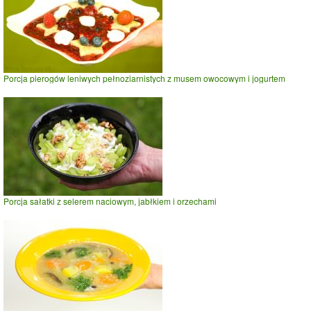
Porcja pierogów leniwych pełnoziarnistych z musem owocowym i jogurtem
Porcja sałatki z selerem naciowym, jabłkiem i orzechami