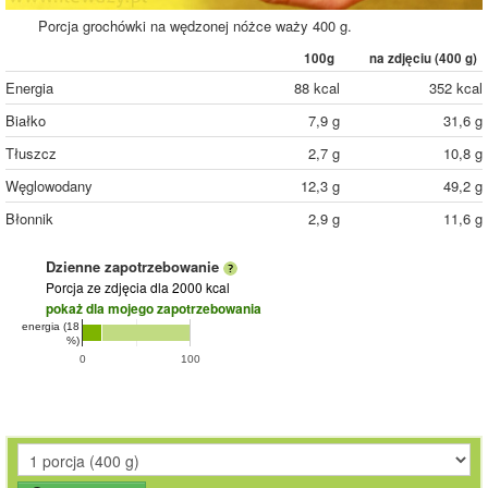
Porcja grochówki na wędzonej nóżce waży 400 g.
100g
na zdjęciu (
400
g)
Energia
88 kcal
352 kcal
Białko
7,9 g
31,6 g
Tłuszcz
2,7 g
10,8 g
Węglowodany
12,3 g
49,2 g
Błonnik
2,9 g
11,6 g
Dzienne zapotrzebowanie
Porcja ze zdjęcia
dla 2000 kcal
pokaż dla mojego zapotrzebowania
energia (18
%)
0
100