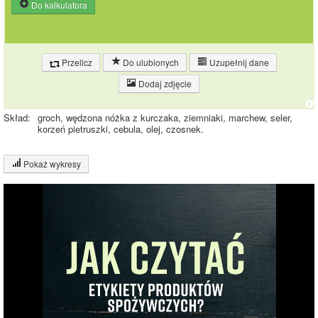
Do kalkulatora
Przelicz
Do ulubionych
Uzupełnij dane
Dodaj zdjęcie
Skład:
groch, wędzona nóżka z kurczaka, ziemniaki, marchew, seler,
korzeń pietruszki, cebula, olej, czosnek.
Pokaż wykresy
Wykres składu produktu
Białko (8%)
Tłuszcz (3%)
8%
Węglowodany
12%
(12%)
Pozostałe (77%)
77%