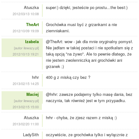
Atuszka
super:) dzięki, jesteście po prostu...the best:)
2012/03/13 10:08
TheArt
Grochówka musi być z grzankami a nie
ziemniakami.
2012/10/09 19:09
Izabela
@TheArt: wow - jak dla mnie oryginalny pomysł.
Nie jadłam w takiej postaci i nie spotkałam się z
[autor ilewazy.pl]
taką opcją "na żywo". Ale to pewnie dlatego, że
2012/10/13 19:21
nie jestem zwolenniczką ani grochówki ani
grzanek ;)
hrhr
400 g z miską czy bez ?
2013/02/15 14:25
Maciej
@hrhr: zawsze podajemy tylko masę dania, bez
naczynia, tak również jest w tym przypadku.
[autor ilewazy.pl]
2013/02/15 15:00
Atuszka
hrhr - chyba, że zjesz razem z miską :)
2013/02/20 11:00
LadySith
oczywiście, ze grochówka tylko i wyłącznie z