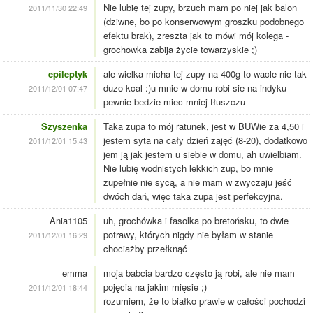
Nie lubię tej zupy, brzuch mam po niej jak balon
2011/11/30 22:49
(dziwne, bo po konserwowym groszku podobnego
efektu brak), zreszta jak to mówi mój kolega -
grochowka zabija życie towarzyskie ;)
epileptyk
ale wielka micha tej zupy na 400g to wacle nie tak
duzo kcal :)u mnie w domu robi sie na indyku
2011/12/01 07:47
pewnie bedzie miec mniej tłuszczu
Szyszenka
Taka zupa to mój ratunek, jest w BUWie za 4,50 i
jestem syta na cały dzień zajęć (8-20), dodatkowo
2011/12/01 15:43
jem ją jak jestem u siebie w domu, ah uwielbiam.
Nie lubię wodnistych lekkich zup, bo mnie
zupełnie nie sycą, a nie mam w zwyczaju jeść
dwóch dań, więc taka zupa jest perfekcyjna.
Ania1105
uh, grochówka i fasolka po bretońsku, to dwie
potrawy, których nigdy nie byłam w stanie
2011/12/01 16:29
chociażby przełknąć
emma
moja babcia bardzo często ją robi, ale nie mam
pojęcia na jakim mięsie ;)
2011/12/01 18:44
rozumiem, że to białko prawie w całości pochodzi