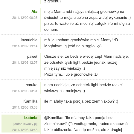
z grochu?
Ala
moja Mama robi najpyszniejszą grochówkę na
świecie! to moja ulubiona zupa w Jej wykonaniu ;)
2011/12/02 00:23
przez to ważenie aż mocniej zatęskniło mi się za
domem.
Invariable
mA ja kocham grochówkę mojej Mamy! :D
Mogłabym ją jeść na okrągło. <3
2011/12/02 19:14
paweł
Ciesze sie, ze bedzie wiecej zup! Mam nadzieje,
ze odsetek tych light bedzie jednak raczej
2011/12/03 12:57
mniejszy niż wiekszy :)
Poza tym...lubie grochówke :D
haruka
mam nadzieje, ze odsetek light bedzie raczej
wiekszy niz mniejszy ;)
2011/12/03 13:31
Kamilka
ile miałaby taka porcja bez ziemniaków? :)
2011/12/06 13:33
Izabela
@Kamilka: "ile miałaby taka porcja bez
ziemniaków? :)": według mnie, trudno szacować
[autor ilewazy.pl]
takie obliczenia. Na siłę można, ale z drugiej
2011/12/06 13:48