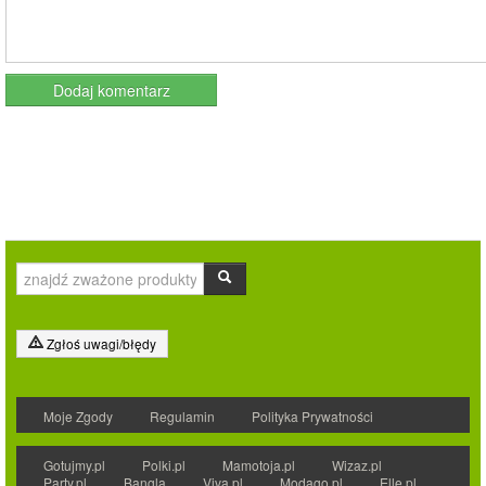
Zgłoś uwagi/błędy
Moje Zgody
Regulamin
Polityka Prywatności
Gotujmy.pl
Polki.pl
Mamotoja.pl
Wizaz.pl
Party.pl
Bangla
Viva.pl
Modago.pl
Elle.pl