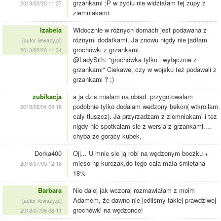
grzankami :P w życiu nie widziałam tej zupy z
2013/02/20 11:27
ziemniakami
Izabela
Widocznie w różnych domach jest podawana z
różnymi dodatkami. Ja znowu nigdy nie jadłam
[autor ilewazy.pl]
grochówki z grzankami.
2013/02/20 11:34
@LadySith: "grochówka tylko i wyłącznie z
grzankami" Ciekawe, czy w wojsku też podawali z
grzankami ? ;)
zubikacja
a ja dzis mialam na obiad. przygotowalam
podobnie tylko dodalam wedzony bekon( wtkroilam
2015/02/04 05:18
caly tluszcz). Ja przyrzadzam z ziemniakami i tez
nigdy nie spotkalam sie z wersja z grzankami....
chyba ze goracy kubek.
Dorka400
Ojj... U mnie sie ją robi na wędzonym boczku +
mieso np kurczak,do tego cala mała śmietana
2018/07/05 12:18
18%
Barbara
Nie dalej jak wczoraj rozmawiałam z moim
Adamem, że dawno nie jedliśmy takiej prawdziwej
[autor ilewazy.pl]
grochówki na wędzonce!
2018/07/06 08:11