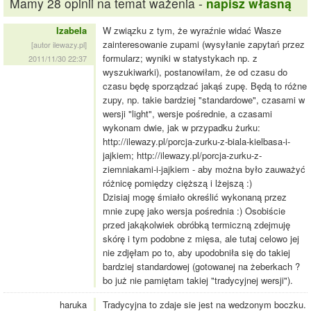
Mamy 28 opinii na temat ważenia -
napisz własną
Izabela
W związku z tym, że wyraźnie widać Wasze
zainteresowanie zupami (wysyłanie zapytań przez
[autor ilewazy.pl]
formularz; wyniki w statystykach np. z
2011/11/30 22:37
wyszukiwarki), postanowiłam, że od czasu do
czasu będę sporządzać jakąś zupę. Będą to różne
zupy, np. takie bardziej "standardowe", czasami w
wersji "light", wersje pośrednie, a czasami
wykonam dwie, jak w przypadku żurku:
http://ilewazy.pl/porcja-zurku-z-biala-kielbasa-i-
jajkiem; http://ilewazy.pl/porcja-zurku-z-
ziemniakami-i-jajkiem - aby można było zauważyć
różnicę pomiędzy cięższą i lżejszą :)
Dzisiaj mogę śmiało określić wykonaną przez
mnie zupę jako wersja pośrednia :) Osobiście
przed jakąkolwiek obróbką termiczną zdejmuję
skórę i tym podobne z mięsa, ale tutaj celowo jej
nie zdjęłam po to, aby upodobniła się do takiej
bardziej standardowej (gotowanej na żeberkach ?
bo już nie pamiętam takiej "tradycyjnej wersji").
haruka
Tradycyjna to zdaje sie jest na wedzonym boczku.