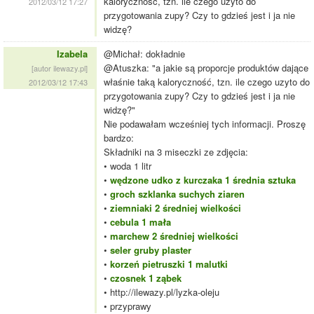
kaloryczność, tzn. ile czego uzyto do
2012/03/12 17:27
przygotowania zupy? Czy to gdzieś jest i ja nie
widzę?
Izabela
@Michał: dokładnie
@Atuszka: "a jakie są proporcje produktów dające
[autor ilewazy.pl]
właśnie taką kaloryczność, tzn. ile czego uzyto do
2012/03/12 17:43
przygotowania zupy? Czy to gdzieś jest i ja nie
widzę?"
Nie podawałam wcześniej tych informacji. Proszę
bardzo:
Składniki na 3 miseczki ze zdjęcia:
• woda 1 litr
•
wędzone udko z kurczaka 1 średnia sztuka
•
groch szklanka suchych ziaren
•
ziemniaki 2 średniej wielkości
•
cebula 1 mała
•
marchew 2 średniej wielkości
•
seler gruby plaster
•
korzeń pietruszki 1 malutki
•
czosnek 1 ząbek
• http://ilewazy.pl/lyzka-oleju
• przyprawy