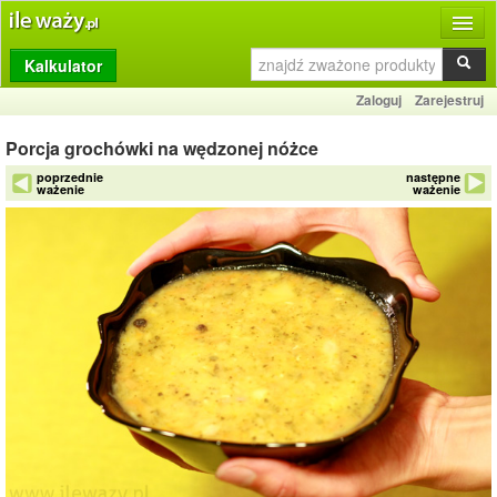
Kalkulator
Produkty
Zaloguj
Zarejestruj
Dziennik
Porcja grochówki na wędzonej nóżce
Przelicznik
poprzednie
następne
ważenie
ważenie
Porównywarka
Porady
Słownik
O stronie
Kontakt