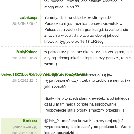
tak podane krewetki, chciałabym wiedzieć ile
mogą mieć kalorii??
zubikacja
Yummy, dzis na obiadek w stir fry'u :D
Paradoksem jest roznica cenowa krewetek w
2016/05/18 09:40
Polsce a za zachodnia granica gdzie zarabia sie
znacznie wiecej. Ja place za dobrej jakosci
krewetki tygrysie ok 15-18 zl/250g.
MalyKsiaze
w polsce tez płaci się około 16zł za 250 gram, ale
czy są "dobrej jakości" lepszej czy gorszej, to nie
2016/05/18 12:24
wiem :)
6abed1f623b5c45b3c6f7adb49b34c65a7e0b42b
Mam pytanie, czy takie krewetki są już
wypatroszone? Czy trzeba to zrobić samemu, i w
2018/02/22 22:46
jaki sposób?
Nigdy nie przyrządzałam krewetek, a od jakiegoś
czasu mam mega ochotę na spróbowanie.
Podpowiecie jakiś prosty smaczny przepis? :)
Barbara
@Tvk_91 mrożone krewetki zazwyczaj są już
wypatroszone, ale to zależy od producenta. Warto
[autor ilewazy.pl]
jednak sprawdzić :)
2018/02/23 08:29