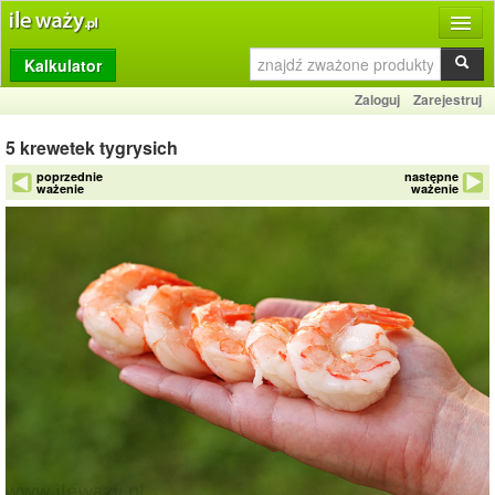
Kalkulator
Produkty
Zaloguj
Zarejestruj
Dziennik
5 krewetek tygrysich
Przelicznik
poprzednie
następne
ważenie
ważenie
Porównywarka
Porady
Słownik
O stronie
Kontakt