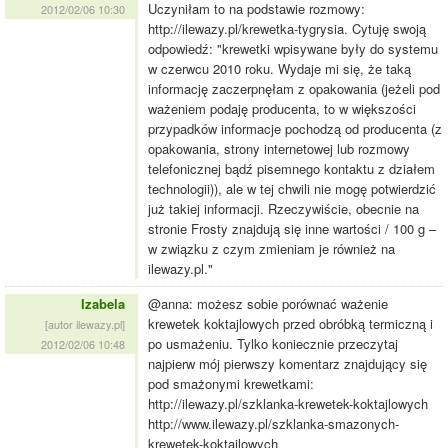
Uczyniłam to na podstawie rozmowy:
2012/02/06 10:30
http://ilewazy.pl/krewetka-tygrysia. Cytuję swoją
odpowiedź: "krewetki wpisywane były do systemu
w czerwcu 2010 roku. Wydaje mi się, że taką
informację zaczerpnęłam z opakowania (jeżeli pod
ważeniem podaję producenta, to w większości
przypadków informacje pochodzą od producenta (z
opakowania, strony internetowej lub rozmowy
telefonicznej bądź pisemnego kontaktu z działem
technologii)), ale w tej chwili nie mogę potwierdzić
już takiej informacji. Rzeczywiście, obecnie na
stronie Frosty znajdują się inne wartości / 100 g –
w związku z czym zmieniam je również na
ilewazy.pl."
Izabela
@anna: możesz sobie porównać ważenie
krewetek koktajlowych przed obróbką termiczną i
[autor ilewazy.pl]
po usmażeniu. Tylko koniecznie przeczytaj
2012/02/06 10:48
najpierw mój pierwszy komentarz znajdujący się
pod smażonymi krewetkami:
http://ilewazy.pl/szklanka-krewetek-koktajlowych
http://www.ilewazy.pl/szklanka-smazonych-
krewetek-koktajlowych