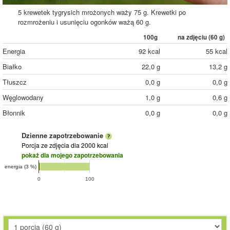
5 krewetek tygrysich mrożonych waży 75 g. Krewetki po
rozmrożeniu i usunięciu ogonków ważą 60 g.
100g
na zdjęciu (
60
g)
Energia
92 kcal
55 kcal
Białko
22,0 g
13,2 g
Tłuszcz
0,0 g
0,0 g
Węglowodany
1,0 g
0,6 g
Błonnik
0,0 g
0,0 g
Dzienne zapotrzebowanie
Porcja ze zdjęcia
dla 2000 kcal
pokaż dla mojego zapotrzebowania
energia (3 %)
0
100