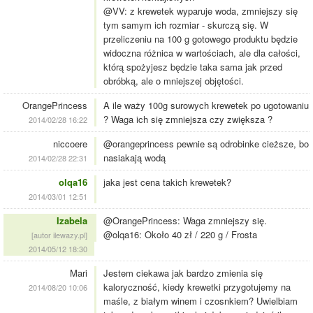
@VV: z krewetek wyparuje woda, zmniejszy się
tym samym ich rozmiar - skurczą się. W
przeliczeniu na 100 g gotowego produktu będzie
widoczna różnica w wartościach, ale dla całości,
którą spożyjesz będzie taka sama jak przed
obróbką, ale o mniejszej objętości.
OrangePrincess
A ile waży 100g surowych krewetek po ugotowaniu
? Waga ich się zmniejsza czy zwiększa ?
2014/02/28 16:22
niccoere
@orangeprincess pewnie są odrobinke cieższe, bo
nasiakają wodą
2014/02/28 22:31
olqa16
jaka jest cena takich krewetek?
2014/03/01 12:51
Izabela
@OrangePrincess: Waga zmniejszy się.
@olqa16: Około 40 zł / 220 g / Frosta
[autor ilewazy.pl]
2014/05/12 18:30
Mari
Jestem ciekawa jak bardzo zmienia się
kaloryczność, kiedy krewetki przygotujemy na
2014/08/20 10:06
maśle, z białym winem i czosnkiem? Uwielbiam