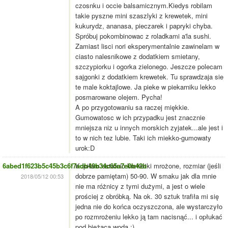
czosnku i occie balsamicznym.Kiedys robilam
takie pyszne mini szaszlyki z krewetek, mini
kukurydz, ananasa, pieczarek i papryki chyba.
Spróbuj pokombinowac z roladkami a'la sushi.
Zamiast lisci nori eksperymentalnie zawinelam w
ciasto nalesnikowe z dodatkiem smietany,
szczypiorku i ogorka zielonego. Jeszcze polecam
sajgonki z dodatkiem krewetek. Tu sprawdzaja sie
te male koktajlowe. Ja pieke w piekarniku lekko
posmarowane olejem. Pycha!
A po przygotowaniu sa raczej miękkie.
Gumowatosc w ich przypadku jest znacznie
mniejsza niz u innych morskich zyjatek...ale jest i
to w nich tez lubie. Taki ich miekko-gumowaty
urok:D
6abed1f623b5c45b3c6f7adb49b34c65a7e0b42b
Kupiłam ostatnio krewetki mrożone, rozmiar (jeśli
dobrze pamiętam) 50-90. W smaku jak dla mnie
2018/05/12 00:53
nie ma różnicy z tymi dużymi, a jest o wiele
prościej z obróbką. Na ok. 30 sztuk trafiła mi się
jedna nie do końca oczyszczona, ale wystarczyło
po rozmrożeniu lekko ją tam nacisnąć... i opłukać
pod bieżącą wodą ;)