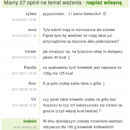
Mamy 27 opinii na temat ważenia -
napisz własną
sylwia
pyyyszności.. :) i samo białeczko! :D
2010/06/21 19:58
anna
Tyle kalorii mają te rozmrożone ale surowe.
Fajnie było by wiedzieć ile mają takie już
2010/06/22 21:16
przyrządzone,np.duszone albo podsmażane?
kitulek
jak smażysz np. na łyżeczce oliwy to dodajesz
jakieś 40 kcal ;]
2010/06/23 07:34
Klaudia
na opakowaniu tych krewetek jest napisane że
125g ma 125 kcal .
2011/05/11 18:45
Aron
A ja jutro zrobię sobie takie z grilla :)
2011/08/09 16:49
VV
czy jeżeli takie krewetki zrobie na grillu bez
tłuszczu to czy ich kalorycznosc sie zmieni na
2011/09/26 15:35
gorsze (czyli więcej kcal bedzie) ?
Izabela
W dniu dzisiejszym zostały zmienione wartości
odżywcze dla 100 g krewetek królewskich.
[autor ilewazy.pl]