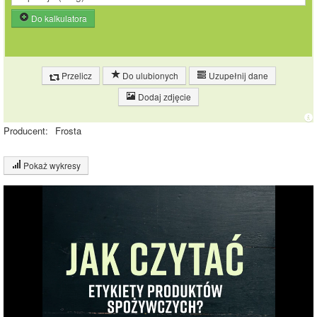
Do kalkulatora
Przelicz
Do ulubionych
Uzupełnij dane
Dodaj zdjęcie
Producent:
Frosta
Pokaż wykresy
Wykres składu produktu
Białko (22%)
Węglowodany
(1%)
22%
Pozostałe (77%)
77%