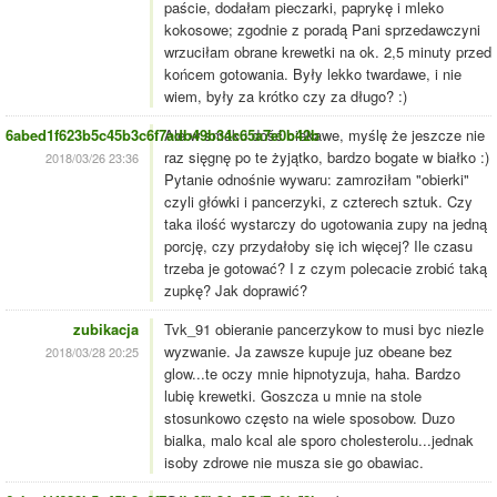
paście, dodałam pieczarki, paprykę i mleko
kokosowe; zgodnie z poradą Pani sprzedawczyni
wrzuciłam obrane krewetki na ok. 2,5 minuty przed
końcem gotowania. Były lekko twardawe, i nie
wiem, były za krótko czy za długo? :)
6abed1f623b5c45b3c6f7adb49b34c65a7e0b42b
Ale w smaku dość ciekawe, myślę że jeszcze nie
raz sięgnę po te żyjątko, bardzo bogate w białko :)
2018/03/26 23:36
Pytanie odnośnie wywaru: zamroziłam "obierki"
czyli główki i pancerzyki, z czterech sztuk. Czy
taka ilość wystarczy do ugotowania zupy na jedną
porcję, czy przydałoby się ich więcej? Ile czasu
trzeba je gotować? I z czym polecacie zrobić taką
zupkę? Jak doprawić?
zubikacja
Tvk_91 obieranie pancerzykow to musi byc niezle
wyzwanie. Ja zawsze kupuje juz obeane bez
2018/03/28 20:25
glow...te oczy mnie hipnotyzuja, haha. Bardzo
lubię krewetki. Goszcza u mnie na stole
stosunkowo często na wiele sposobow. Duzo
bialka, malo kcal ale sporo cholesterolu...jednak
isoby zdrowe nie musza sie go obawiac.