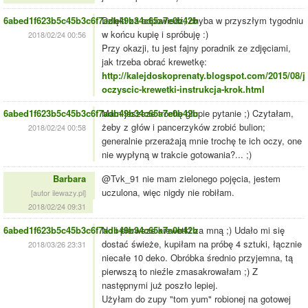
6abed1f623b5c45b3c6f7adb49b34c65a7e0b42b
Dzięki za odpowiedź, chyba w przyszłym tygodniu
w końcu kupię i spróbuję :)
2018/02/24 00:56
Przy okazji, tu jest fajny poradnik ze zdjęciami,
jak trzeba obrać krewetkę:
http://kalejdoskoprenaty.blogspot.com/2015/08/j
oczyscic-krewetki-instrukcja-krok.html
6abed1f623b5c45b3c6f7adb49b34c65a7e0b42b
Mam jeszcze trochę głupie pytanie ;) Czytałam,
żeby z głów i pancerzyków zrobić bulion;
2018/02/24 00:58
generalnie przerażają mnie trochę te ich oczy, one
nie wypłyną w trakcie gotowania?... ;)
Barbara
@Tvk_91 nie mam zielonego pojęcia, jestem
uczulona, więc nigdy nie robiłam.
[autor ilewazy.pl]
2018/02/24 09:31
6abed1f623b5c45b3c6f7adb49b34c65a7e0b42b
No i pierwsze krewetki za mną ;) Udało mi się
dostać świeże, kupiłam na próbę 4 sztuki, łącznie
2018/03/26 23:31
niecałe 10 deko. Obróbka średnio przyjemna, tą
pierwszą to nieźle zmasakrowałam ;) Z
następnymi już poszło lepiej.
Użyłam do zupy "tom yum" robionej na gotowej