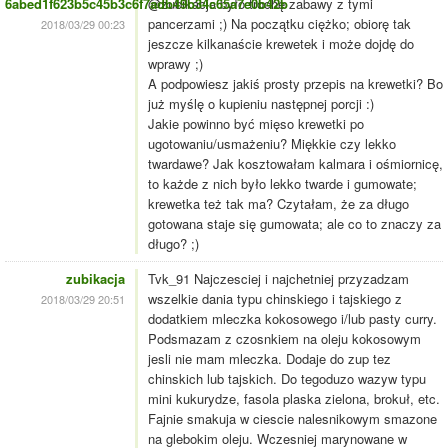
6abed1f623b5c45b3c6f7adb49b34c65a7e0b42b
@zubikacja było trochę zabawy z tymi
pancerzami ;) Na początku ciężko; obiorę tak
2018/03/29 00:23
jeszcze kilkanaście krewetek i może dojdę do
wprawy ;)
A podpowiesz jakiś prosty przepis na krewetki? Bo
już myślę o kupieniu następnej porcji :)
Jakie powinno być mięso krewetki po
ugotowaniu/usmażeniu? Miękkie czy lekko
twardawe? Jak kosztowałam kalmara i ośmiornicę,
to każde z nich było lekko twarde i gumowate;
krewetka też tak ma? Czytałam, że za długo
gotowana staje się gumowata; ale co to znaczy za
długo? ;)
zubikacja
Tvk_91 Najczesciej i najchetniej przyzadzam
wszelkie dania typu chinskiego i tajskiego z
2018/03/29 20:51
dodatkiem mleczka kokosowego i/lub pasty curry.
Podsmazam z czosnkiem na oleju kokosowym
jesli nie mam mleczka. Dodaje do zup tez
chinskich lub tajskich. Do tegoduzo wazyw typu
mini kukurydze, fasola plaska zielona, brokuł, etc.
Fajnie smakuja w ciescie nalesnikowym smazone
na glebokim oleju. Wczesniej marynowane w