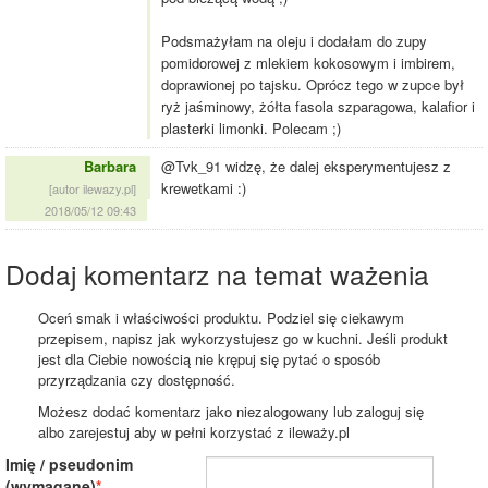
Podsmażyłam na oleju i dodałam do zupy
pomidorowej z mlekiem kokosowym i imbirem,
doprawionej po tajsku. Oprócz tego w zupce był
ryż jaśminowy, żółta fasola szparagowa, kalafior i
plasterki limonki. Polecam ;)
Barbara
@Tvk_91 widzę, że dalej eksperymentujesz z
krewetkami :)
[autor ilewazy.pl]
2018/05/12 09:43
Dodaj komentarz na temat ważenia
Oceń smak i właściwości produktu. Podziel się ciekawym
przepisem, napisz jak wykorzystujesz go w kuchni. Jeśli produkt
jest dla Ciebie nowością nie krępuj się pytać o sposób
przyrządzania czy dostępność.
Możesz dodać komentarz jako niezalogowany lub zaloguj się
albo zarejestuj aby w pełni korzystać z ileważy.pl
Imię / pseudonim
(wymagane)