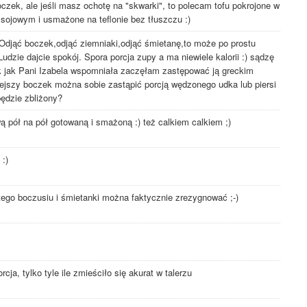
zek, ale jeśli masz ochotę na "skwarki", to polecam tofu pokrojone w
ojowym i usmażone na teflonie bez tłuszczu :)
Odjąć boczek,odjąć ziemniaki,odjąć śmietanę,to może po prostu
dzie dajcie spokój. Spora porcja zupy a ma niewiele kalorii :) sądzę
ak jak Pani Izabela wspomniała zaczęłam zastępować ją greckim
iejszy boczek można sobie zastąpić porcją wędzonego udka lub piersi
ędzie zbliżony?
 pół na pół gotowaną i smażoną :) też calkiem calkiem ;)
:)
tego boczusiu i śmietanki można faktycznie zrezygnować ;-)
ja, tylko tyle ile zmieściło się akurat w talerzu