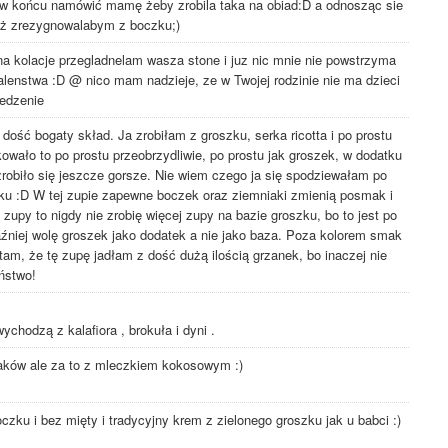
 końcu namówić mamę żeby zrobila taka na obiad:D a odnosząc sie
eż zrezygnowalabym z boczku;)
a kolacje przegladnelam wasza stone i juz nic mnie nie powstrzyma
alenstwa :D @ nico mam nadzieje, ze w Twojej rodzinie nie ma dzieci
jedzenie
dość bogaty skład. Ja zrobiłam z groszku, serka ricotta i po prostu
kowało to po prostu przeobrzydliwie, po prostu jak groszek, w dodatku
zrobiło się jeszcze gorsze. Nie wiem czego ja się spodziewałam po
u :D W tej zupie zapewne boczek oraz ziemniaki zmienią posmak i
zupy to nigdy nie zrobię więcej zupy na bazie groszku, bo to jest po
aźniej wolę groszek jako dodatek a nie jako baza. Poza kolorem smak
am, że tę zupę jadłam z dość dużą ilością grzanek, bo inaczej nie
ństwo!
ychodzą z kalafiora , brokuła i dyni .
iaków ale za to z mleczkiem kokosowym :)
czku i bez mięty i tradycyjny krem z zielonego groszku jak u babci :)