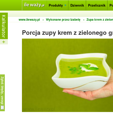
Produkty
Dziennik
Przelicznik
P
www.ilewazy.pl
»
Wykonane przez Izabelę
»
Zupa krem z zielo
Porcja zupy krem z zielonego 