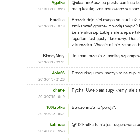
Agatka
@olaa, możesz po prostu pominąć boc
małą kostkę, zamarynowane w sosie s
2013/03/17 18:23
Karolina
Boczek daje ciekawego smaku i już. 
zmiksować groszek z wodą i wypić? Lu
2013/03/17 19:18
że się skuszę. Lubię śmietanę,ale t
jogurtem-jest gęsty i kremowy. Tłuśc
z kurczaka. Wydaje mi się że smak b
BloodyMary
Ja znam przepis z fasolką szparagową
2013/03/17 22:34
Jola66
Przecudnej urody naczynko na zupkę 
2013/04/07 21:26
chatte
Pycha! Uwielbiam zupy kremy, ale z 
2013/07/15 16:19
100krotka
Bardzo mała ta "porcja"...
2014/03/08 15:34
kalincia
@100krotka to nie jest sugerowana porc
2014/03/08 15:48