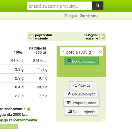
Zaloguj
Zarejestruj
poprzednie
następne
ważenie
ważenie
na zdjęciu
100g
(
335
g)
64 kcal
214 kcal
Do kalkulatora
3,3 g
11,1 g
2,9 g
9,7 g
Przelicz
8,4 g
28,1 g
Do ulubionych
2,3 g
7,7 g
Uzupełnij dane
potrzebowanie
Dodaj zdjęcie
jęcia
dla 2000 kcal
ojego zapotrzebowania