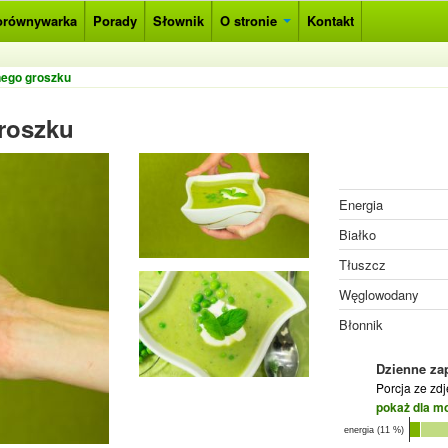
orównywarka
Porady
Słownik
O stronie
Kontakt
nego groszku
groszku
Energia
Białko
Tłuszcz
Węglowodany
Błonnik
Dzienne za
Porcja ze zd
pokaż dla m
energia (11 %)