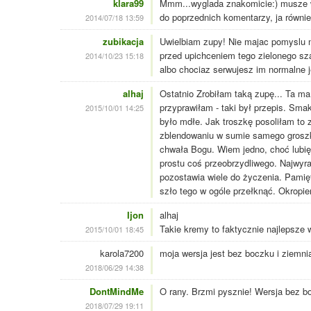
klara99
Mmm...wyglada znakomicie:) musze w
do poprzednich komentarzy, ja równi
2014/07/18 13:59
zubikacja
Uwielbiam zupy! Nie majac pomyslu n
przed upichceniem tego zielonego sz
2014/10/23 15:18
albo chociaz serwujesz im normalne 
alhaj
Ostatnio Zrobiłam taką zupę... Ta ma 
przyprawiłam - taki był przepis. Sma
2015/10/01 14:25
było mdłe. Jak troszkę posoliłam to 
zblendowaniu w sumie samego groszk
chwała Bogu. Wiem jedno, choć lubię 
prostu coś przeobrzydliwego. Najwyr
pozostawia wiele do życzenia. Pamięt
szło tego w ogóle przełknąć. Okropie
Ijon
alhaj
Takie kremy to faktycznie najlepsze w
2015/10/01 18:45
karola7200
moja wersja jest bez boczku i ziemn
2018/06/29 14:38
DontMindMe
O rany. Brzmi pysznie! Wersja bez bo
2018/07/29 19:11