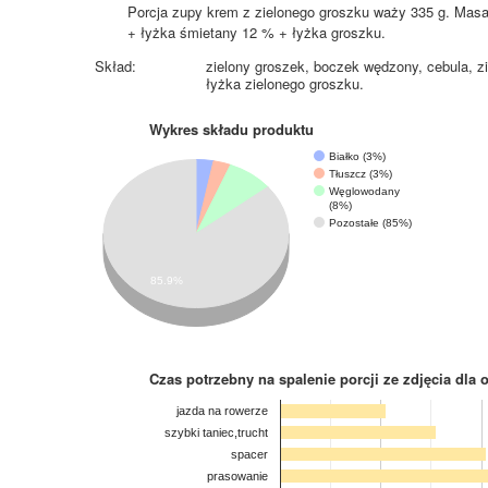
Porcja zupy krem z zielonego groszku waży 335 g. Mas
+ łyżka śmietany 12 % + łyżka groszku.
Skład:
zielony groszek, boczek wędzony, cebula, zi
łyżka zielonego groszku.
Wykres składu produktu
Białko (3%)
Tłuszcz (3%)
Węglowodany
(8%)
Pozostałe (85%)
85.9%
Czas potrzebny na spalenie porcji ze zdjęcia
dla 
jazda na rowerze
szybki taniec,trucht
spacer
prasowanie