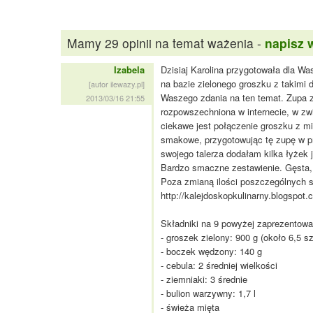
Mamy 29 opinii na temat ważenia -
napisz 
Izabela
Dzisiaj Karolina przygotowała dla Wa
na bazie zielonego groszku z takimi 
[autor ilewazy.pl]
Waszego zdania na ten temat. Zupa z
2013/03/16 21:55
rozpowszechniona w internecie, w zwi
ciekawe jest połączenie groszku z m
smakowe, przygotowując tę zupę w pr
swojego talerza dodałam kilka łyżek 
Bardzo smaczne zestawienie. Gęsta,
Poza zmianą ilości poszczególnych s
http://kalejdoskopkulinarny.blogspot
Składniki na 9 powyżej zaprezentowan
- groszek zielony: 900 g (około 6,5 sz
- boczek wędzony: 140 g
- cebula: 2 średniej wielkości
- ziemniaki: 3 średnie
- bulion warzywny: 1,7 l
- świeża mięta