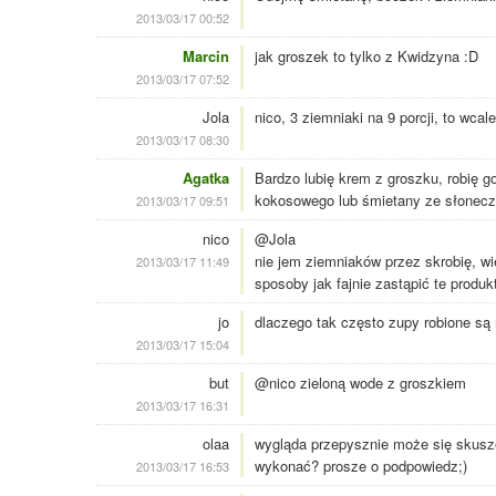
2013/03/17 00:52
Marcin
jak groszek to tylko z Kwidzyna :D
2013/03/17 07:52
Jola
nico, 3 ziemniaki na 9 porcji, to wca
2013/03/17 08:30
Agatka
Bardzo lubię krem z groszku, robię g
kokosowego lub śmietany ze słonecz
2013/03/17 09:51
nico
@Jola
nie jem ziemniaków przez skrobię, wi
2013/03/17 11:49
sposoby jak fajnie zastąpić te produk
jo
dlaczego tak często zupy robione są
2013/03/17 15:04
but
@nico zieloną wode z groszkiem
2013/03/17 16:31
olaa
wygląda przepysznie może się skusze
wykonać? prosze o podpowiedz;)
2013/03/17 16:53