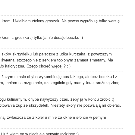
 krem. Uwielbiam zielony groszek. Na pewno wypróbuję tylko wersję
 krem z groszku :) tylko ja nie dodaje boczku ;)
e skóry skrzydełku lub pałeczce z udka kurczaka. z powyższym
 świetna, szczególnie z serkiem topionym zamiast śmietany. Ma
ało kaloryczna. Czego chcieć więcej ? : )
liższym czasie chyba wykombinuję coś takiego, ale bez boczku i z
am, mniam na rozgrzanie, szczególnie gdy mamy teraz sroższą zimę
ogu kulinarnym, chyba najwyższy czas, żeby ją w końcu zrobic :)
towania zup ze skrzydełek. Niestety skory nie pozwalają mi obierac,
osną, zwłaszcza ze z kolei u mnie za oknem słońce w pełnym
i już wiem co w niedzielę serwuję rodzince :)