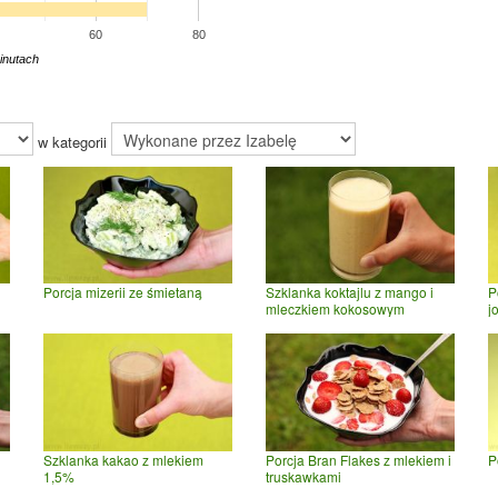
60
80
inutach
w kategorii
Porcja mizerii ze śmietaną
Szklanka koktajlu z mango i
P
mleczkiem kokosowym
j
Szklanka kakao z mlekiem
Porcja Bran Flakes z mlekiem i
P
1,5%
truskawkami