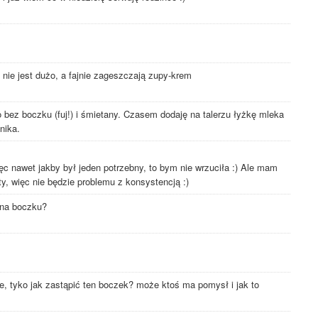
le nie jest dużo, a fajnie zageszczają zupy-krem
o bez boczku (fuj!) i śmietany. Czasem dodaję na talerzu łyżkę mleka
nika.
ęc nawet jakby był jeden potrzebny, to bym nie wrzuciła :) Ale mam
ty, więc nie będzie problemu z konsystencją :)
 na boczku?
, tyko jak zastąpić ten boczek? może ktoś ma pomysł i jak to