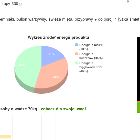
0
a zupy 300 g
emniaki, bulion warzywny, świeża mięta, przyprawy + do porcji 1 łyżka śmie
Wykres źródeł energii produktu
Energia z białek
(18%)
Energia z
18%
tłuszczów (36%)
Energia z
46%
węglowodanów
(46%)
36%
osoby o wadze
70
kg -
zobacz dla swojej wagi