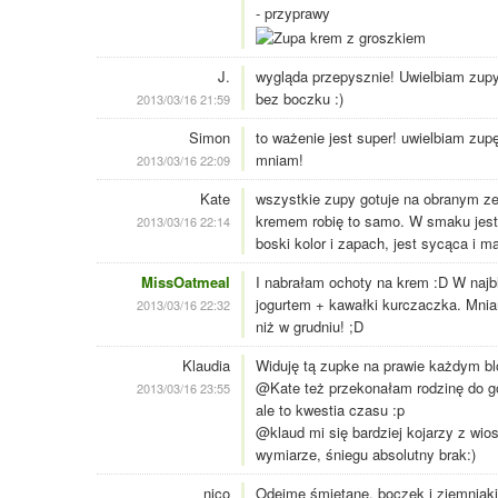
- przyprawy
J.
wygląda przepysznie! Uwielbiam zupy
bez boczku :)
2013/03/16 21:59
Simon
to ważenie jest super! uwielbiam zupę
mniam!
2013/03/16 22:09
Kate
wszystkie zupy gotuje na obranym z
kremem robię to samo. W smaku jest
2013/03/16 22:14
boski kolor i zapach, jest sycąca i m
MissOatmeal
I nabrałam ochoty na krem :D W najb
jogurtem + kawałki kurczaczka. Mni
2013/03/16 22:32
niż w grudniu! ;D
Klaudia
Widuję tą zupke na prawie każdym bl
@Kate też przekonałam rodzinę do go
2013/03/16 23:55
ale to kwestia czasu :p
@klaud mi się bardziej kojarzy z wi
wymiarze, śniegu absolutny brak:)
nico
Odejmę śmietanę, boczek i ziemniaki 