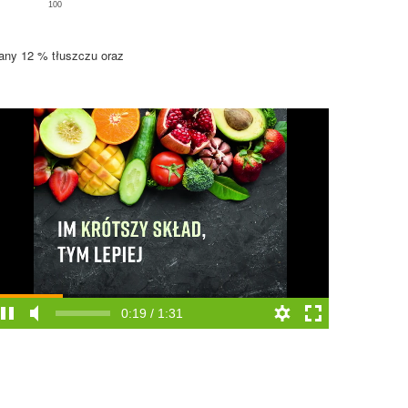
100
tany 12 % tłuszczu oraz
0:20 / 1:31