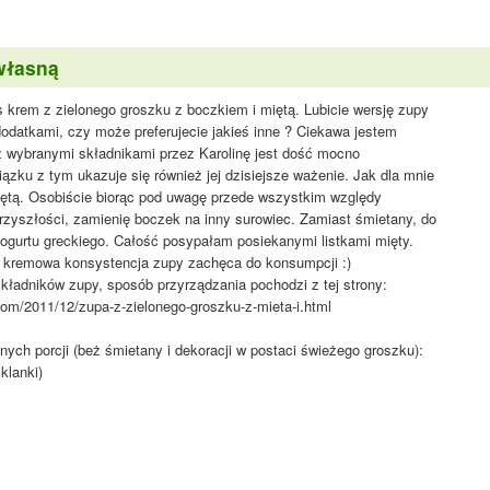
własną
s krem z zielonego groszku z boczkiem i miętą. Lubicie wersję zupy
dodatkami, czy może preferujecie jakieś inne ? Ciekawa jestem
 wybranymi składnikami przez Karolinę jest dość mocno
ązku z tym ukazuje się również jej dzisiejsze ważenie. Jak dla mnie
iętą. Osobiście biorąc pod uwagę przede wszystkim względy
zyszłości, zamienię boczek na inny surowiec. Zamiast śmietany, do
jogurtu greckiego. Całość posypałam posiekanymi listkami mięty.
 kremowa konsystencja zupy zachęca do konsumpcji :)
kładników zupy, sposób przyrządzania pochodzi z tej strony:
.com/2011/12/zupa-z-zielonego-groszku-z-mieta-i.html
ych porcji (beż śmietany i dekoracji w postaci świeżego groszku):
klanki)