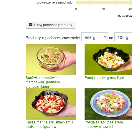
prowadzenie samochodu
0
20
40
czas w m
Ukryj podobne produkty
Produkty o podobnej zawartości
na
Surówka z rzodkwi z
Porcja sałatki gyros light
marchewką, jabłkiem i
słonecznikiem
Kasza manna z truskawkami i
Porcja sałatki z selerem
płatkami migdałów
naciowym i surimi