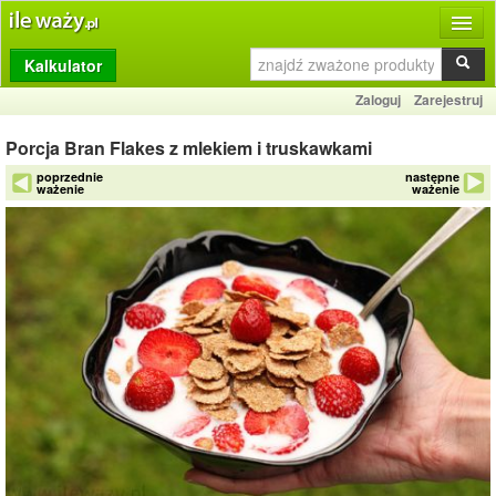
Kalkulator
Produkty
Zaloguj
Zarejestruj
Dziennik
Porcja Bran Flakes z mlekiem i truskawkami
Przelicznik
poprzednie
następne
ważenie
ważenie
Porównywarka
Porady
Słownik
O stronie
Kontakt