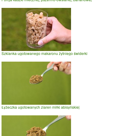
Szklanka ugotowanego makaronu żytniego świderki
Łyżeczka ugotowanych ziaren miłki abisyńskiej