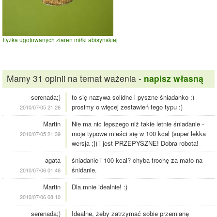
Łyżka ugotowanych ziaren miłki abisyńskiej
Mamy 31 opinii na temat ważenia -
napisz własną
serenada;)
to się nazywa solidne i pyszne śniadanko :)
prosimy o więcej zestawień tego typu :)
2010/07/05 21:26
Martin
Nie ma nic lepszego niż takie letnie śniadanie -
moje typowe mieści się w 100 kcal (super lekka
2010/07/05 21:39
wersja ;]) i jest PRZEPYSZNE! Dobra robota!
agata
śniadanie i 100 kcal? chyba trochę za mało na
śnidanie.
2010/07/06 01:46
Martin
Dla mnie idealnie! :)
2010/07/06 08:10
serenada;)
Idealne, żeby zatrzymać sobie przemianę