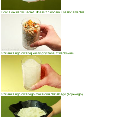
jazda na rowerze
Porcja owsianki Secret Fitness z owocami i nasionami chia
szybki taniec,trucht
spacer
prasowanie
prowadzenie samochodu
0
50
100
czas w minutach
Szklanka ugotowanej kaszy gryczanej z warzywami
Szklanka ugotowanego makaronu chińskiego (sojowego)