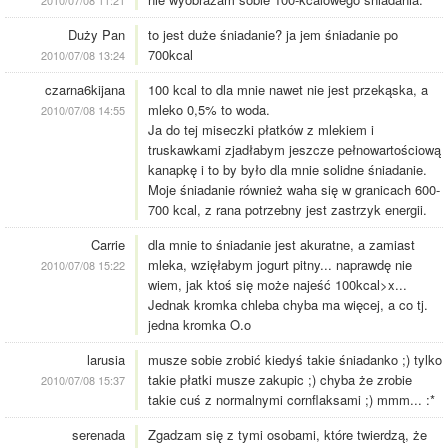
2010/07/08 11:21
Duży Pan
to jest duże śniadanie? ja jem śniadanie po
700kcal
2010/07/08 13:24
czarna6kijana
100 kcal to dla mnie nawet nie jest przekąska, a
mleko 0,5% to woda.
2010/07/08 14:55
Ja do tej miseczki płatków z mlekiem i
truskawkami zjadłabym jeszcze pełnowartościową
kanapkę i to by było dla mnie solidne śniadanie.
Moje śniadanie również waha się w granicach 600-
700 kcal, z rana potrzebny jest zastrzyk energii.
Carrie
dla mnie to śniadanie jest akuratne, a zamiast
mleka, wzięłabym jogurt pitny... naprawdę nie
2010/07/08 15:22
wiem, jak ktoś się może najeść 100kcal>x...
Jednak kromka chleba chyba ma więcej, a co tj.
jedna kromka O.o
larusia
musze sobie zrobić kiedyś takie śniadanko ;) tylko
takie płatki musze zakupic ;) chyba że zrobie
2010/07/08 15:37
takie cuś z normalnymi cornflaksami ;) mmm... :*
serenada
Zgadzam się z tymi osobami, które twierdzą, że