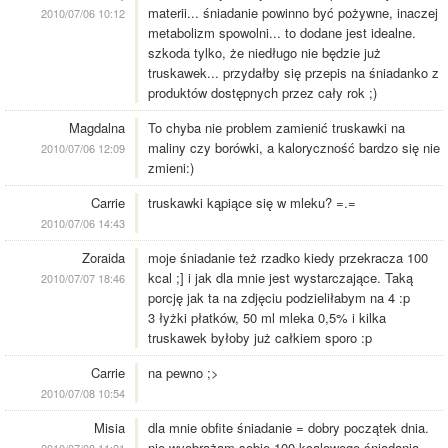
materii... śniadanie powinno być pożywne, inaczej
2010/07/06 10:12
metabolizm spowolni... to dodane jest idealne.
szkoda tylko, że niedługo nie będzie już
truskawek... przydałby się przepis na śniadanko z
produktów dostępnych przez cały rok ;)
Magdalna
To chyba nie problem zamienić truskawki na
maliny czy borówki, a kaloryczność bardzo się nie
2010/07/06 12:09
zmieni:)
Carrie
truskawki kąpiące się w mleku? =.=
2010/07/06 14:43
Zoraida
moje śniadanie też rzadko kiedy przekracza 100
kcal ;] i jak dla mnie jest wystarczające. Taką
2010/07/07 18:46
porcję jak ta na zdjęciu podzieliłabym na 4 :p
3 łyżki płatków, 50 ml mleka 0,5% i kilka
truskawek byłoby już całkiem sporo :p
Carrie
na pewno ;>
2010/07/08 10:54
Misia
dla mnie obfite śniadanie = dobry początek dnia.
nie wyobrażam sobie 100-kcalowego śniadania.