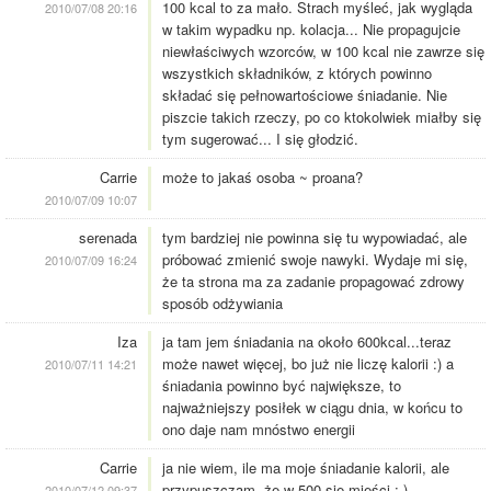
100 kcal to za mało. Strach myśleć, jak wygląda
2010/07/08 20:16
w takim wypadku np. kolacja... Nie propagujcie
niewłaściwych wzorców, w 100 kcal nie zawrze się
wszystkich składników, z których powinno
składać się pełnowartościowe śniadanie. Nie
piszcie takich rzeczy, po co ktokolwiek miałby się
tym sugerować... I się głodzić.
Carrie
może to jakaś osoba ~ proana?
2010/07/09 10:07
serenada
tym bardziej nie powinna się tu wypowiadać, ale
próbować zmienić swoje nawyki. Wydaje mi się,
2010/07/09 16:24
że ta strona ma za zadanie propagować zdrowy
sposób odżywiania
Iza
ja tam jem śniadania na około 600kcal...teraz
może nawet więcej, bo już nie liczę kalorii :) a
2010/07/11 14:21
śniadania powinno być największe, to
najważniejszy posiłek w ciągu dnia, w końcu to
ono daje nam mnóstwo energii
Carrie
ja nie wiem, ile ma moje śniadanie kalorii, ale
przypuszczam, że w 500 się mieści ;-)
2010/07/12 09:37