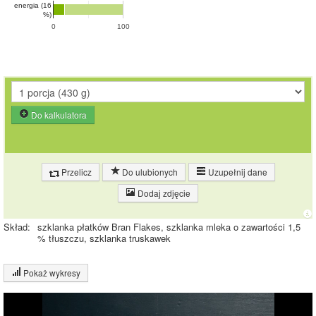
energia (16
%)
0
100
Do kalkulatora
Przelicz
Do ulubionych
Uzupełnij dane
Dodaj zdjęcie
Skład:
szklanka płatków Bran Flakes, szklanka mleka o zawartości 1,5
% tłuszczu, szklanka truskawek
Pokaż wykresy
Wykres składu produktu
Białko (3%)