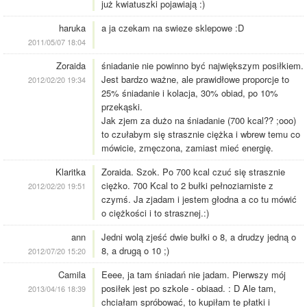
już kwiatuszki pojawiają :)
haruka
a ja czekam na swieze sklepowe :D
2011/05/07 18:04
Zoraida
śniadanie nie powinno być największym posiłkiem.
Jest bardzo ważne, ale prawidłowe proporcje to
2012/02/20 19:34
25% śniadanie i kolacja, 30% obiad, po 10%
przekąski.
Jak zjem za dużo na śniadanie (700 kcal?? ;ooo)
to czułabym się strasznie ciężka i wbrew temu co
mówicie, zmęczona, zamiast mieć energię.
Klaritka
Zoraida. Szok. Po 700 kcal czuć się strasznie
ciężko. 700 Kcal to 2 bułki pełnoziarniste z
2012/02/20 19:51
czymś. Ja zjadam i jestem głodna a co tu mówić
o ciężkości i to strasznej.:)
ann
Jedni wolą zjeść dwie bułki o 8, a drudzy jedną o
8, a drugą o 10 ;)
2012/07/20 15:20
Camila
Eeee, ja tam śniadań nie jadam. Pierwszy mój
posiłek jest po szkole - obiaad. : D Ale tam,
2013/04/16 18:39
chciałam spróbować, to kupiłam te płatki i