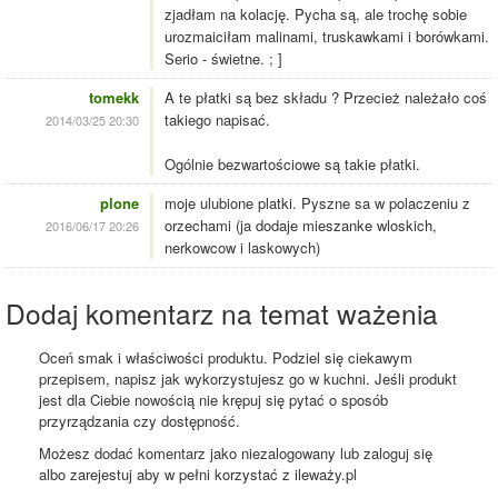
zjadłam na kolację. Pycha są, ale trochę sobie
urozmaiciłam malinami, truskawkami i borówkami.
Serio - świetne. ; ]
tomekk
A te płatki są bez składu ? Przecież należało coś
takiego napisać.
2014/03/25 20:30
Ogólnie bezwartościowe są takie płatki.
plone
moje ulubione platki. Pyszne sa w polaczeniu z
orzechami (ja dodaje mieszanke wloskich,
2016/06/17 20:26
nerkowcow i laskowych)
Dodaj komentarz na temat ważenia
Oceń smak i właściwości produktu. Podziel się ciekawym
przepisem, napisz jak wykorzystujesz go w kuchni. Jeśli produkt
jest dla Ciebie nowością nie krępuj się pytać o sposób
przyrządzania czy dostępność.
Możesz dodać komentarz jako niezalogowany lub zaloguj się
albo zarejestuj aby w pełni korzystać z ileważy.pl