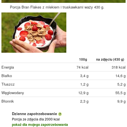
Porcja Bran Flakes z mlekiem i truskawkami waży 430 g.
100g
na zdjęciu (
430
g)
Energia
74 kcal
318 kcal
Białko
3,4 g
14,6 g
Tłuszcz
1,2 g
5,2 g
Węglowodany
12,9 g
55,5 g
Błonnik
2,3 g
9,9 g
Dzienne zapotrzebowanie
Porcja ze zdjęcia
dla 2000 kcal
pokaż dla mojego zapotrzebowania