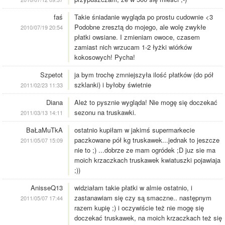
faś
Takie śniadanie wygląda po prostu cudownie <3
Podobne zresztą do mojego, ale wolę zwykłe
2010/07/19 20:54
płatki owsiane. I zmieniam owoce, czasem
zamiast nich wrzucam 1-2 łyżki wiórków
kokosowych! Pycha!
Szpetot
ja bym trochę zmniejszyła ilość płatków (do pół
szklanki) i byłoby świetnie
2011/02/23 11:33
Diana
Ależ to pysznie wygląda! Nie mogę się doczekać
sezonu na truskawki.
2011/03/13 14:11
BaŁaMuTkA
ostatnio kupiłam w jakimś supermarkecie
paczkowane pół kg truskawek...jednak to jeszcze
2011/05/07 15:09
nie to ;) ...dobrze ze mam ogródek ;D juz sie ma
moich krzaczkach truskawek kwiatuszki pojawiaja
;))
AnisseQ13
widziałam takie płatki w almie ostatnio, i
zastanawiam się czy są smaczne.. następnym
2011/05/07 17:44
razem kupię ;) i oczywiście też nie mogę się
doczekać truskawek, na moich krzaczkach też się