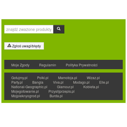
Zgłoś uwagi/błędy
Moje Zgody
Regulamin
Polityka Prywatności
Gotujmy.pl
Polki.pl
Mamotoja.pl
Wizaz.pl
Party.pl
Bangla
Viva.pl
Modago.pl
Elle.pl
National-Geographic.pl
Glamour.pl
Kobieta.pl
Mojegotowanie.pl
Przyslijprzepis.pl
Mojpieknyogrod.pl
Burda.pl