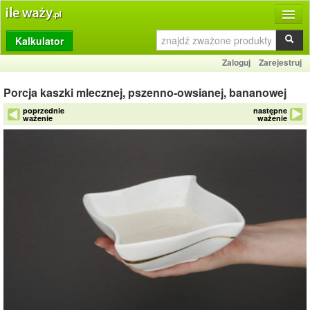
Kalkulator
Produkty
Zaloguj
Zarejestruj
Dziennik
Porcja kaszki mlecznej, pszenno-owsianej, bananowej
Przelicznik
poprzednie
następne
ważenie
ważenie
Porównywarka
Porady
Słownik
O stronie
Kontakt