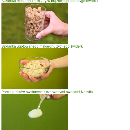
Szklanka makaronu nitki z ryżu brązowego po przygotowaniu
Szklanka ugotowanego makaronu żytniego świderki
Porcja płatków owsianych z czerwonymi owocami Nesvita