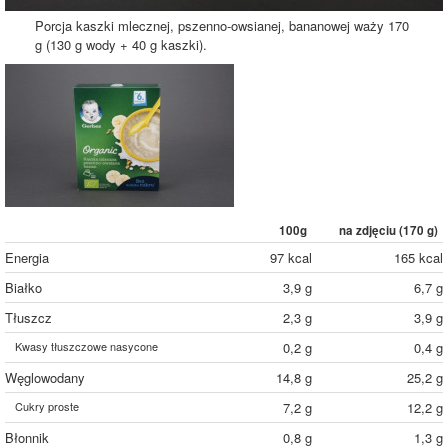
Porcja kaszki mlecznej, pszenno-owsianej, bananowej waży 170
g (130 g wody + 40 g kaszki).
100g
na zdjęciu (
170
g)
Energia
97 kcal
165 kcal
Białko
3,9 g
6,7 g
Tłuszcz
2,3 g
3,9 g
Kwasy tłuszczowe nasycone
0,2 g
0,4 g
Węglowodany
14,8 g
25,2 g
Cukry proste
7,2 g
12,2 g
Błonnik
0,8 g
1,3 g