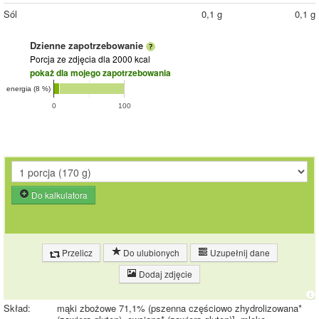
Sól
0,1 g
0,1 g
Dzienne zapotrzebowanie
Porcja ze zdjęcia
dla 2000 kcal
pokaż dla mojego zapotrzebowania
energia (8 %)
0
100
Do kalkulatora
Przelicz
Do ulubionych
Uzupełnij dane
Dodaj zdjęcie
Skład:
mąki zbożowe 71,1% (pszenna częściowo zhydrolizowana*