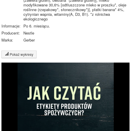
(zawiera gluten), owsiana* (zawiera gluten)], mleko
modyfikowane 30,6% [odtłuszczone mleko w proszku*, oleje
roślinne (rzepakowy*, słonecznikowy*)], płatki banana* 4%,
cytrynian wapnia, witaminy(A, D3, B1). *z rolnictwa
ekologicznego
Informacje:
Po 6. miesiącu.
Producent:
Nestle
Marka:
Gerber
Pokaż wykresy
Wykres składu produktu
Białko (4%)
Tłuszcz (2%)
Węglowodany
15%
(15%)
Pozostałe (79%)
79%
Wykres źródeł energii produktu