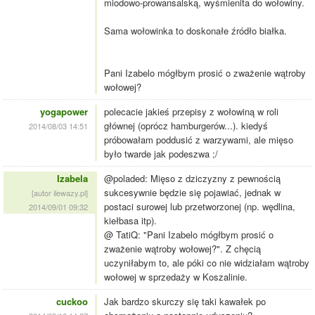
miodowo-prowansalską, wyśmienita do wołowiny.
Sama wołowinka to doskonałe źródło białka.
Pani Izabelo mógłbym prosić o zważenie wątroby
wołowej?
yogapower
polecacie jakieś przepisy z wołowiną w roli
głównej (oprócz hamburgerów...). kiedyś
2014/08/03 14:51
próbowałam poddusić z warzywami, ale mięso
było twarde jak podeszwa ;/
Izabela
@poladed: Mięso z dziczyzny z pewnością
sukcesywnie będzie się pojawiać, jednak w
[autor ilewazy.pl]
postaci surowej lub przetworzonej (np. wędlina,
2014/09/01 09:32
kiełbasa itp).
@ TatiQ: "Pani Izabelo mógłbym prosić o
zważenie wątroby wołowej?". Z chęcią
uczyniłabym to, ale póki co nie widziałam wątroby
wołowej w sprzedaży w Koszalinie.
cuckoo
Jak bardzo skurczy się taki kawałek po