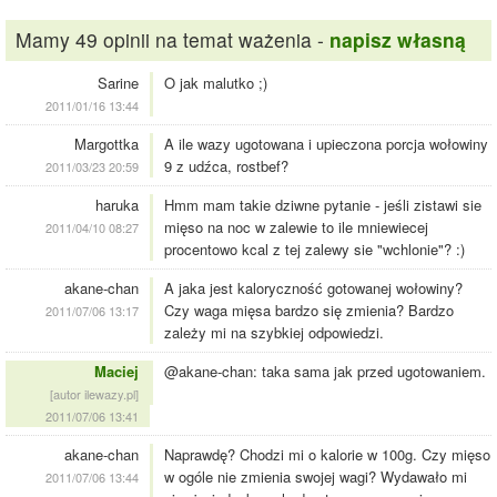
Mamy 49 opinii na temat ważenia -
napisz własną
Sarine
O jak malutko ;)
2011/01/16 13:44
Margottka
A ile wazy ugotowana i upieczona porcja wołowiny
9 z udźca, rostbef?
2011/03/23 20:59
haruka
Hmm mam takie dziwne pytanie - jeśli zistawi sie
mięso na noc w zalewie to ile mniewiecej
2011/04/10 08:27
procentowo kcal z tej zalewy sie "wchlonie"? :)
akane-chan
A jaka jest kaloryczność gotowanej wołowiny?
Czy waga mięsa bardzo się zmienia? Bardzo
2011/07/06 13:17
zależy mi na szybkiej odpowiedzi.
Maciej
@akane-chan: taka sama jak przed ugotowaniem.
[autor ilewazy.pl]
2011/07/06 13:41
akane-chan
Naprawdę? Chodzi mi o kalorie w 100g. Czy mięso
w ogóle nie zmienia swojej wagi? Wydawało mi
2011/07/06 13:44