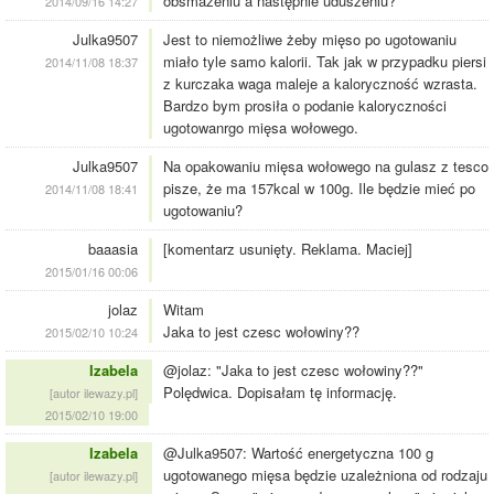
obsmażeniu a następnie uduszeniu?
2014/09/16 14:27
Julka9507
Jest to niemożliwe żeby mięso po ugotowaniu
miało tyle samo kalorii. Tak jak w przypadku piersi
2014/11/08 18:37
z kurczaka waga maleje a kaloryczność wzrasta.
Bardzo bym prosiła o podanie kaloryczności
ugotowanrgo mięsa wołowego.
Julka9507
Na opakowaniu mięsa wołowego na gulasz z tesco
pisze, że ma 157kcal w 100g. Ile będzie mieć po
2014/11/08 18:41
ugotowaniu?
baaasia
[komentarz usunięty. Reklama. Maciej]
2015/01/16 00:06
jolaz
Witam
Jaka to jest czesc wołowiny??
2015/02/10 10:24
Izabela
@jolaz: "Jaka to jest czesc wołowiny??"
Polędwica. Dopisałam tę informację.
[autor ilewazy.pl]
2015/02/10 19:00
Izabela
@Julka9507: Wartość energetyczna 100 g
ugotowanego mięsa będzie uzależniona od rodzaju
[autor ilewazy.pl]