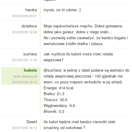
haruka
mysle, ze to udziec :]
2012/03/09 23:41
dziadova
Moje najukochańsze mięcho. Dobre gotowane,
dobre jako gulasz, dobre z niego steki...
2012/05/29 14:06
No i pozwolę sobie zauważyć, że bardzo bogate i
wartościowe źródło białka i żelaza.
suchara
Jak myślicie ile kalorii może mieć rolada
wieprzowa?
2012/07/02 11:18
Izabela
@suchara: w jednej z tabel podane są wartości do
rolady wieprzowej pieczonej / 100 g(jednak nie
[autor ilewazy.pl]
wiem, co poza mięsem wchodziło w jej skład)
2012/07/29 18:12
Energia: 414 kcal
Białko: 21,3
Tłuszcz: 32,6
Węglowodany: 9,9
Błonnik: 0,3
Dawid
Ile kalori będzie miał bardzo cieniutki stek
smażóny od sokołowa ?
2012/10/03 18:13