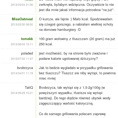
zerknęła, byłabym wdzięczna. Oczywiście to nie
2013/03/04 21:06
jest dla mnie jakaś informacja potrzebna "na już".
MissOatmeal
O kurcze, ale fajnie :) Mało kcal. Spodziewałam
się czegoś gorszego, a nabrałam wielkiej ochoty
2013/03/30 08:00
na domowe hamburgiery :D
tomekk
100 gram wołowiny z tłuszczem (20 gram) ma już
250 kcal.
2013/06/04 15:11
poladed
jest możliwość, by na stronie było zważone i
podane kalorie ugotowanej dziczyzny?
2013/07/02 11:47
bvobrzyca
Jak to bedzie wygladalo w przypadku grillowania
bez tluszczu? Tluszcz sie niby wytopi, to powinna
2014/04/01 11:19
miec mniej
TatiQ
Bvobrzyca, tak wytopi się z 1,5-2g/100g (w
powyższym wypadku, tłustsze się wytopi
2014/05/29 15:21
bardziej). Do tego dojdzie również ubytek wody
zagęszczający wartość kaloryczną.
Co do samego grillowania polecam zaprawę