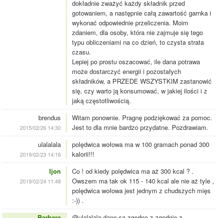
dokładnie zważyć każdy składnik przed
gotowaniem, a następnie całą zawartość garnka i
wykonać odpowiednie przeliczenia. Moim
zdaniem, dla osoby, która nie zajmuje się tego
typu obliczeniami na co dzień, to czysta strata
czasu.
Lepiej po prostu oszacować, ile dana potrawa
może dostarczyć energii i pozostałych
składników, a PRZEDE WSZYSTKIM zastanowić
się, czy warto ją konsumować, w jakiej ilości i z
jaką częstotliwością.
brendus
Witam ponownie. Pragnę podziękować za pomoc.
Jest to dla mnie bardzo przydatne. Pozdrawiam.
2015/02/26 14:30
ulalalala
polędwica wołowa ma w 100 gramach ponad 300
kalorii!!!
2019/02/23 14:16
Ijon
Co ! od kiedy polędwica ma aż 300 kcal ? .
Owszem ma tak ok 115 - 140 kcal ale nie aż tyle ,
2019/02/24 11:48
polędwica wołowa jest jednym z chudszych mięs
:-)) .
Barbara
@ulalalala dane są zgodne z zgodnie z