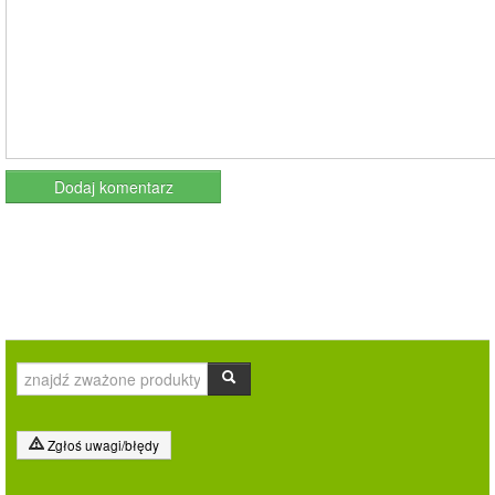
Zgłoś uwagi/błędy