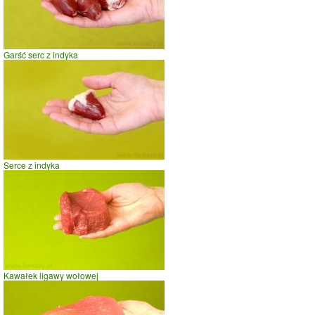
0
10
20
czas w minutach
Garść serc z indyka
Serce z indyka
Kawałek ligawy wołowej