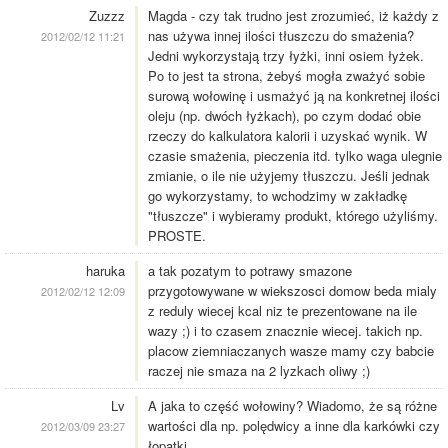
Zuzzz
Magda - czy tak trudno jest zrozumieć, iż każdy z
nas używa innej ilości tłuszczu do smażenia?
2012/02/12 11:21
Jedni wykorzystają trzy łyżki, inni osiem łyżek.
Po to jest ta strona, żebyś mogła zważyć sobie
surową wołowinę i usmażyć ją na konkretnej ilości
oleju (np. dwóch łyżkach), po czym dodać obie
rzeczy do kalkulatora kalorii i uzyskać wynik. W
czasie smażenia, pieczenia itd. tylko waga ulegnie
zmianie, o ile nie użyjemy tłuszczu. Jeśli jednak
go wykorzystamy, to wchodzimy w zakładkę
"tłuszcze" i wybieramy produkt, którego użyliśmy.
PROSTE.
haruka
a tak pozatym to potrawy smazone
przygotowywane w wiekszosci domow beda mialy
2012/02/12 12:09
z reduly wiecej kcal niz te prezentowane na ile
wazy ;) i to czasem znacznie wiecej. takich np.
placow ziemniaczanych wasze mamy czy babcie
raczej nie smaza na 2 lyzkach oliwy ;)
Lv
A jaka to część wołowiny? Wiadomo, że są różne
wartości dla np. polędwicy a inne dla karkówki czy
2012/03/09 23:27
łopatki.