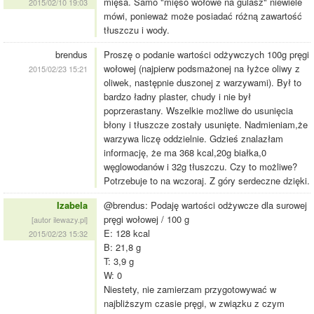
mięsa. Samo "mięso wołowe na gulasz" niewiele
2015/02/10 19:03
mówi, ponieważ może posiadać różną zawartość
tłuszczu i wody.
brendus
Proszę o podanie wartości odżywczych 100g pręgi
wołowej (najpierw podsmażonej na łyżce oliwy z
2015/02/23 15:21
oliwek, następnie duszonej z warzywami). Był to
bardzo ładny plaster, chudy i nie był
poprzerastany. Wszelkie możliwe do usunięcia
błony i tłuszcze zostały usunięte. Nadmieniam,że
warzywa liczę oddzielnie. Gdzieś znalazłam
informację, że ma 368 kcal,20g białka,0
węglowodanów i 32g tłuszczu. Czy to możliwe?
Potrzebuje to na wczoraj. Z góry serdeczne dzięki.
Izabela
@brendus: Podaję wartości odżywcze dla surowej
pręgi wołowej / 100 g
[autor ilewazy.pl]
E: 128 kcal
2015/02/23 15:32
B: 21,8 g
T: 3,9 g
W: 0
Niestety, nie zamierzam przygotowywać w
najbliższym czasie pręgi, w związku z czym