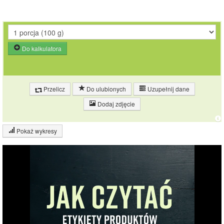
Do kalkulatora
Przelicz
Do ulubionych
Uzupełnij dane
Dodaj zdjęcie
Pokaż wykresy
Wykres składu produktu
Białko (20%)
Tłuszcz (4%)
20%
Pozostałe (76%)
76%