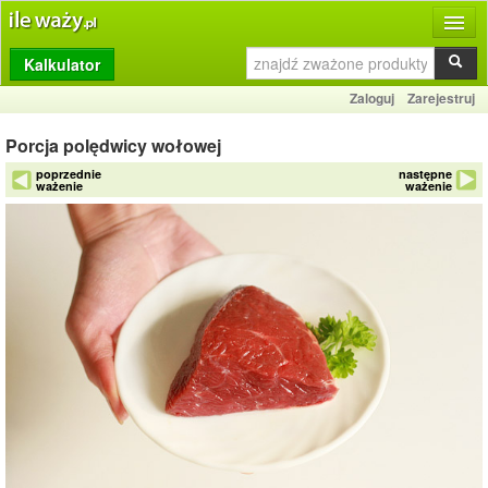
Kalkulator
Produkty
Zaloguj
Zarejestruj
Dziennik
Porcja polędwicy wołowej
Przelicznik
poprzednie
następne
ważenie
ważenie
Porównywarka
Porady
Słownik
O stronie
Kontakt