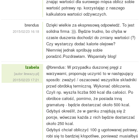
znając wartości dla surowego mięsa oblicz sobie
wartość potrawy np. korzystając z naszego
kalkulatora wartości odżywczych.
brendus
Dzięki wielkie za ekspresową odpowiedź. To jest
solidna firma :))). Będzie trudno, bo chyba w
2015/02/23 16:18
czasie duszenia dochodzi do zmiany wartości (?)
Czy wystarczy dodać kalorie olejowe?
Niemniej jednak spróbuję sobie
poradzić.Pozdrawiam. Wspaniały blog!
Izabela
@brendus: W przypadku duszonej pręgi z
warzywami, proponuję uczynić to w następujący
[autor ilewazy.pl]
sposób: zważyć / oszacować wszystkie składniki
2015/02/23 17:21
przed obróbką termiczną. Wykonać obliczenia.
Czyli np. wyszła liczba 500 kcal dla całości. Po
obróbce całość, pomimo, że posiada inną
gramaturę - będzie dostarczać około 500 kcal.
Gdybyś określił, że w garnku znajdują się 2
porcje, wówczas każda z nich będzie dostarczać
około 250 kcal.
Gdybyś chciał obliczyć 100 g ugotowanej potrawy,
robi się to bardziej kłopotliwe, ponieważ musiałbyś