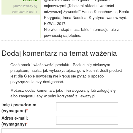
najnowszymi „Tabelami składu i wartości
[autor ilewazy.pl]
odżywczej żywności” Hanna Kunachowicz, Beata
2019/02/25 08:21
Przygoda, Irena Nadolna, Krystyna Iwanow wyd.
PZWL, 2017.
Nie wiem skąd masz takie informacje, ale z
pewnością są błędne.
Dodaj komentarz na temat ważenia
Oceń smak i właściwości produktu. Podziel się ciekawym
przepisem, napisz jak wykorzystujesz go w kuchni. Jeśli produkt
jest dla Ciebie nowością nie krępuj się pytać o sposób
przyrządzania czy dostępność.
Możesz dodać komentarz jako niezalogowany lub zaloguj się
albo zarejestuj aby w pełni korzystać z ileważy.pl
Imię / pseudonim
(wymagane)
Adres e-mail:
(wymagany)