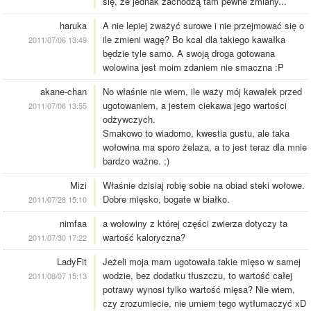
się, że jednak zachodzą tam pewne zmiany...
haruka
A nie lepiej zważyć surowe i nie przejmować się o
ile zmieni wagę? Bo kcal dla takiego kawałka
2011/07/06 13:49
będzie tyle samo. A swoją droga gotowana
wolowina jest moim zdaniem nie smaczna :P
akane-chan
No właśnie nie wiem, ile waży mój kawałek przed
ugotowaniem, a jestem ciekawa jego wartości
2011/07/06 13:55
odżywczych.
Smakowo to wiadomo, kwestia gustu, ale taka
wołowina ma sporo żelaza, a to jest teraz dla mnie
bardzo ważne. ;)
Mizi
Właśnie dzisiaj robię sobie na obiad steki wołowe.
Dobre mięsko, bogate w białko.
2011/07/28 15:10
nimfaa
a wołowiny z której części zwierza dotyczy ta
wartość kaloryczna?
2011/07/30 17:22
LadyFit
Jeżeli moja mam ugotowała takie mięso w samej
wodzie, bez dodatku tłuszczu, to wartość całej
2011/08/07 15:13
potrawy wynosi tylko wartość mięsa? Nie wiem,
czy zrozumiecie, nie umiem tego wytłumaczyć xD