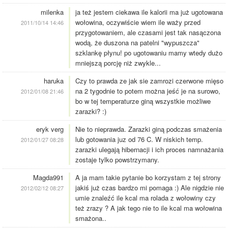
milenka
ja też jestem ciekawa ile kalorii ma już ugotowana
wołowina, oczywiście wiem ile waży przed
2011/10/14 14:46
przygotowaniem, ale czasami jest tak nasączona
wodą, że duszona na patelni "wypuszcza"
szklankę płynu! po ugotowaniu mamy wtedy dużo
mniejszą porcję niż zwykle...
haruka
Czy to prawda ze jak sie zamrozi czerwone mięso
na 2 tygodnie to potem można jeść je na surowo,
2012/01/08 21:46
bo w tej temperaturze giną wszystkie możliwe
zarazki? :)
eryk verg
Nie to nieprawda. Zarazki giną podczas smażenia
lub gotowania juz od 76 C. W niskich temp.
2012/01/27 08:28
zarazki ulegają hibernacji i ich proces namnażania
zostaje tylko powstrzymany.
Magda991
A ja mam takie pytanie bo korzystam z tej strony
jakiś już czas bardzo mi pomaga :) Ale nigdzie nie
2012/02/12 08:27
umie znaleźć ile kcal ma rolada z wołowiny czy
też zrazy ? A jak tego nie to ile kcal ma wołowina
smażona..