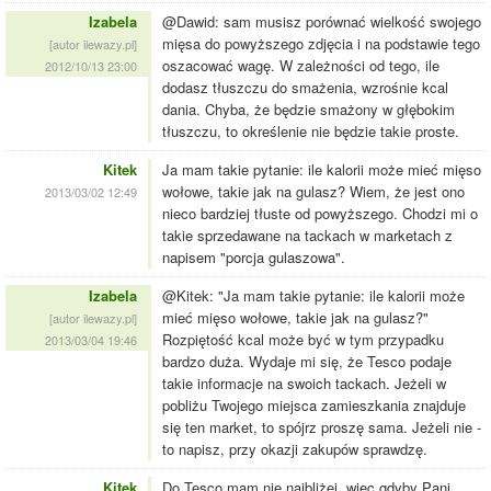
Izabela
@Dawid: sam musisz porównać wielkość swojego
mięsa do powyższego zdjęcia i na podstawie tego
[autor ilewazy.pl]
oszacować wagę. W zależności od tego, ile
2012/10/13 23:00
dodasz tłuszczu do smażenia, wzrośnie kcal
dania. Chyba, że będzie smażony w głębokim
tłuszczu, to określenie nie będzie takie proste.
Kitek
Ja mam takie pytanie: ile kalorii może mieć mięso
wołowe, takie jak na gulasz? Wiem, że jest ono
2013/03/02 12:49
nieco bardziej tłuste od powyższego. Chodzi mi o
takie sprzedawane na tackach w marketach z
napisem "porcja gulaszowa".
Izabela
@Kitek: "Ja mam takie pytanie: ile kalorii może
mieć mięso wołowe, takie jak na gulasz?"
[autor ilewazy.pl]
Rozpiętość kcal może być w tym przypadku
2013/03/04 19:46
bardzo duża. Wydaje mi się, że Tesco podaje
takie informacje na swoich tackach. Jeżeli w
pobliżu Twojego miejsca zamieszkania znajduje
się ten market, to spójrz proszę sama. Jeżeli nie -
to napisz, przy okazji zakupów sprawdzę.
Kitek
Do Tesco mam nie najbliżej, więc gdyby Pani