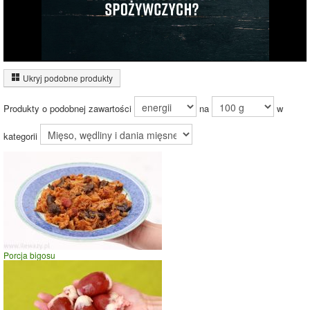
Wykres źródeł energii produktu
Energia z białek
(72%)
Ukryj podobne produkty
Energia z
28%
tłuszczów (28%)
Produkty o podobnej zawartości
na
w
kategorii
72%
Czas potrzebny na spalenie porcji ze zdjęcia
dla osoby o
wadze
70
kg -
zobacz dla swojej wagi
jazda na rowerze
Porcja bigosu
szybki taniec,trucht
spacer
prasowanie
prowadzenie samochodu