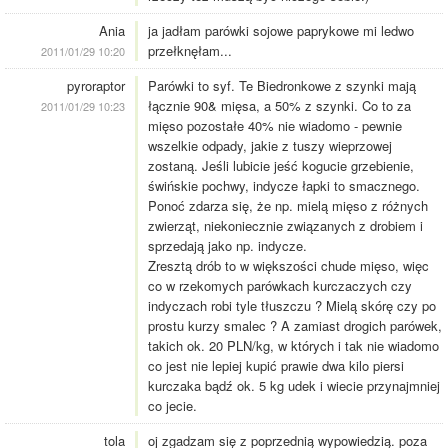
Ania
ja jadłam parówki sojowe paprykowe mi ledwo
przełknęłam...
2011/01/29 10:20
pyroraptor
Parówki to syf. Te Biedronkowe z szynki mają
łącznie 90& mięsa, a 50% z szynki. Co to za
2011/01/29 10:23
mięso pozostałe 40% nie wiadomo - pewnie
wszelkie odpady, jakie z tuszy wieprzowej
zostaną. Jeśli lubicie jeść kogucie grzebienie,
świńskie pochwy, indycze łapki to smacznego.
Ponoć zdarza się, że np. mielą mięso z różnych
zwierząt, niekoniecznie związanych z drobiem i
sprzedają jako np. indycze.
Zresztą drób to w większości chude mięso, więc
co w rzekomych parówkach kurczaczych czy
indyczach robi tyle tłuszczu ? Mielą skórę czy po
prostu kurzy smalec ? A zamiast drogich parówek,
takich ok. 20 PLN/kg, w których i tak nie wiadomo
co jest nie lepiej kupić prawie dwa kilo piersi
kurczaka bądź ok. 5 kg udek i wiecie przynajmniej
co jecie.
tola
oj zgadzam się z poprzednią wypowiedzią. poza