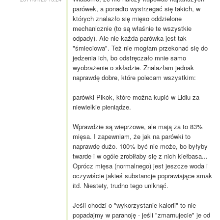
parówek, a ponadto wystrzegać się takich, w
których znalazło się mięso oddzielone
mechanicznie (to są właśnie te wszystkie
odpady). Ale nie każda parówka jest tak
"śmieciowa". Też nie mogłam przekonać się do
jedzenia ich, bo odstręczało mnie samo
wyobrażenie o składzie. Znalazłam jednak
naprawdę dobre, które polecam wszystkim:
parówki Pikok, które można kupić w Lidlu za
niewielkie pieniądze.
Wprawdzie są wieprzowe, ale mają za to 83%
mięsa. I zapewniam, że jak na parówki to
naprawdę dużo. 100% być nie może, bo byłyby
twarde i w ogóle zrobiłaby się z nich kiełbasa...
Oprócz mięsa (normalnego) jest jeszcze woda i
oczywiście jakieś substancje poprawiające smak
itd. Niestety, trudno tego uniknąć.
Jeśli chodzi o "wykorzystanie kalorii" to nie
popadajmy w paranoję - jeśli "zmarnujecie" je od