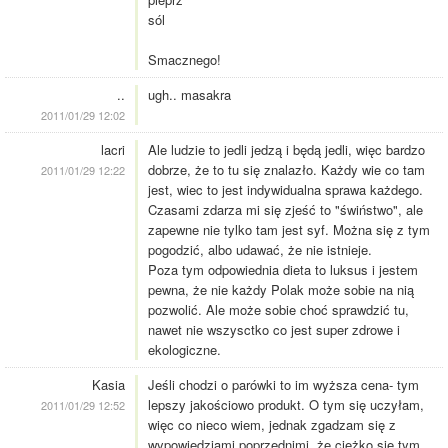
sól
Smacznego!
..
ugh.. masakra
2011/01/29 12:02
lacri
Ale ludzie to jedli jedzą i będą jedli, więc bardzo
dobrze, że to tu się znalazło. Każdy wie co tam
2011/01/29 12:22
jest, wiec to jest indywidualna sprawa każdego.
Czasami zdarza mi się zjeść to "świństwo", ale
zapewne nie tylko tam jest syf. Można się z tym
pogodzić, albo udawać, że nie istnieje.
Poza tym odpowiednia dieta to luksus i jestem
pewna, że nie każdy Polak może sobie na nią
pozwolić. Ale może sobie choć sprawdzić tu,
nawet nie wszysctko co jest super zdrowe i
ekologiczne.
Kasia
Jeśli chodzi o parówki to im wyższa cena- tym
lepszy jakościowo produkt. O tym się uczyłam,
2011/01/29 12:52
więc co nieco wiem, jednak zgadzam się z
wypowiedziami poprzednimi, że ciężko się tym