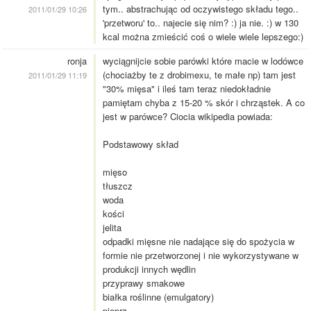
tym.. abstrachując od oczywistego składu tego..
2011/01/29 10:26
'przetworu' to.. najecie się nim? :) ja nie. :) w 130
kcal można zmieścić coś o wiele wiele lepszego:)
ronja
wyciągnijcie sobie parówki które macie w lodówce
(chociażby te z drobimexu, te małe np) tam jest
2011/01/29 11:19
"30% mięsa" i ileś tam teraz niedokładnie
pamiętam chyba z 15-20 % skór i chrząstek. A co
jest w parówce? Ciocia wikipedia powiada:
Podstawowy skład
mięso
tłuszcz
woda
kości
jelita
odpadki mięsne nie nadające się do spożycia w
formie nie przetworzonej i nie wykorzystywane w
produkcji innych wędlin
przyprawy smakowe
białka roślinne (emulgatory)
pieprz