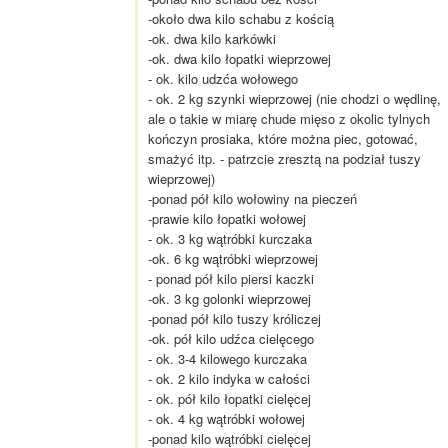
-około dwa kilo schabu z kością
-ok. dwa kilo karkówki
-ok. dwa kilo łopatki wieprzowej
- ok. kilo udzća wołowego
- ok. 2 kg szynki wieprzowej (nie chodzi o wędlinę,
ale o takie w miarę chude mięso z okolic tylnych
kończyn prosiaka, które można piec, gotować,
smażyć itp. - patrzcie zresztą na podział tuszy
wieprzowej)
-ponad pół kilo wołowiny na pieczeń
-prawie kilo łopatki wołowej
- ok. 3 kg wątróbki kurczaka
-ok. 6 kg wątróbki wieprzowej
- ponad pół kilo piersi kaczki
-ok. 3 kg golonki wieprzowej
-ponad pół kilo tuszy króliczej
-ok. pół kilo udźca cielęcego
- ok. 3-4 kilowego kurczaka
- ok. 2 kilo indyka w całości
- ok. pół kilo łopatki cielęcej
- ok. 4 kg wątróbki wołowej
-ponad kilo wątróbki cielęcej