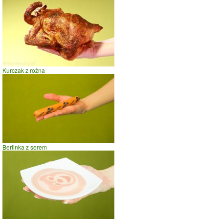
spacer
prasowanie
prowadzenie samochodu
0
20
40
czas w minutach
Kurczak z rożna
Berlinka z serem