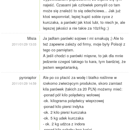
najeść. Czasami jak człowiek pomyśli co tam
może się znaleźć to się odechciewa... Jak już
ktoś wspomniał, lepiej kupić sobie cyce z
kurczaka, a parówki jak ktoś lubi, to niech je, ale
lepszej jakości a nie takie za 10zł/kg ;)
Misia
Ja jadłam parówki sojowe i mi smakują ;) Ale to
też zapewne zależy od firmy, moje były Polsoji z
2011/01/29 13:03
tego co pamiętam.
A jeśli chodzi o parówki mięsne, to jak dla mnie
jedzenie czegoś takiego to kara, tym bardziej, że
jestem wegetarianką.
pyroraptor
Ale po co płacić za wodę i białko roślinne w
rzekomo zwierzęcym produkcie, skoro zamiast
2011/01/29 14:59
kila parówek (takich za 20 PLN) możemy mieć:
-ponad pół kilo polędwicy wołowej
-ok. kilograma polędwicy wieprzowej
-ponad kilo piersi indyka
-ok. 2 kilo piersi kurczaka
-ok. 5 kg udek kurczaka
- ok. 2 kg udżca z indora
-ponad kilo schabu bez kości