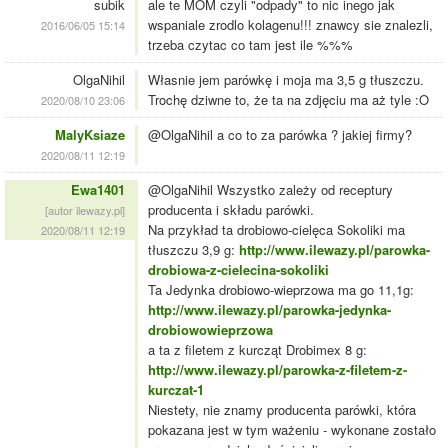
subik
ale te MOM czyli "odpady" to nic inego jak
wspaniale zrodlo kolagenu!!! znawcy sie znalezli,
2016/06/05 15:14
trzeba czytac co tam jest ile %%%
OlgaNihil
Własnie jem parówkę i moja ma 3,5 g tłuszczu.
Trochę dziwne to, że ta na zdjęciu ma aż tyle :O
2020/08/10 23:06
MalyKsiaze
@OlgaNihil a co to za parówka ? jakiej firmy?
2020/08/11 12:19
Ewa1401
@OlgaNihil Wszystko zależy od receptury
producenta i składu parówki.
[autor ilewazy.pl]
Na przykład ta drobiowo-cielęca Sokoliki ma
2020/08/11 12:19
tłuszczu 3,9 g:
http://www.ilewazy.pl/parowka-
drobiowa-z-cielecina-sokoliki
Ta Jedynka drobiowo-wieprzowa ma go 11,1g:
http://www.ilewazy.pl/parowka-jedynka-
drobiowowieprzowa
a ta z filetem z kurcząt Drobimex 8 g:
http://www.ilewazy.pl/parowka-z-filetem-z-
kurczat-1
Niestety, nie znamy producenta parówki, która
pokazana jest w tym ważeniu - wykonane zostało