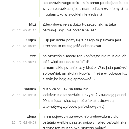
nie-parówkowego dnia , a ja sama po obejrzeniu co
w tych parówkach jest, mam odruch wymiotny :(( a
mogłam żyć w słodkiej niewiedzy :(
Mizi
Zdecydowanie za dużo tłuszczu jak na taką
parówkę. Wg. nie opłacalne jeść.
2011/01/29 01:47
Majka
Fuj! jak sobie pomyślę z czego ta parówka jest
zrobiona to mi się jeść odechciewa.
2011/01/29 08:12
xyz
na szczęście macie ten konfort,że nie musicie ich
jeść więć co narzekacie? :P
2011/01/29 08:54
a mam takie pytanie, czy ktoś z Was jada parówki
sojowe?jak smakują? kupiłam i leżą w lodówce już
z tydz,bo boję się spróbować :)
natalka
dużo kalorii jak na takie nic.
jedliście może parówki z szynki? zawierają ponad
2011/01/29 09:03
90% mięsa, więc są może jakąś zdrowszą
alternatywą wyrobów parówkowych :)
Elena
hmm sojowych parówek nie próbowałam , ale
ostatnio wielbię pasztet sojowy , więc parówki siłą
2011/01/29 09:03
rzeczy też muszą być niczego sobie:)