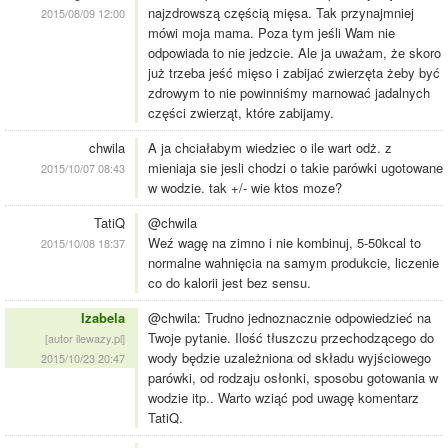
najzdrowszą częścią mięsa. Tak przynajmniej
2015/08/09 12:00
mówi moja mama. Poza tym jeśli Wam nie
odpowiada to nie jedzcie. Ale ja uważam, że skoro
już trzeba jeść mięso i zabijać zwierzęta żeby być
zdrowym to nie powinniśmy marnować jadalnych
części zwierząt, które zabijamy.
chwila
A ja chciałabym wiedziec o ile wart odż. z
mieniaja sie jesli chodzi o takie parówki ugotowane
2015/10/07 08:43
w wodzie. tak +/- wie ktos moze?
TatiQ
@chwila
Weź wagę na zimno i nie kombinuj, 5-50kcal to
2015/10/08 18:37
normalne wahnięcia na samym produkcie, liczenie
co do kalorii jest bez sensu.
Izabela
@chwila: Trudno jednoznacznie odpowiedzieć na
Twoje pytanie. Ilość tłuszczu przechodzącego do
[autor ilewazy.pl]
wody będzie uzależniona od składu wyjściowego
2015/10/23 20:47
parówki, od rodzaju osłonki, sposobu gotowania w
wodzie itp.. Warto wziąć pod uwagę komentarz
TatiQ.