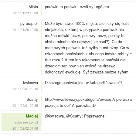
Misia
parówki to parówki. czyli syf ogółem.
2011/01/29 19:08
pyroraptor
Może być nawet 100% mięsa, ale liczy się ilość
nie jakość, o której w przypadku parówek nie
2011/01/29 19:50
można mówić (uszy, pochwy, oczy, penisy to
chyba mięcho nie najwyżej jakości?). Co do
markowych parówek też byłbym ostrożny. Co w
rzkeomych parówkach z chudego indyka robi tyle
tłuszczu ? A ten kto rekomenduje parówki dla
dzieciom ten powinien wrócić na drzewo
dokończyć ewolucję. Syf zawsze będzie syfem.
kwiecwa
Dlaczego parówka jest w kategorii "owoce"?
2011/02/01 19:15
Scatty
http://www.ilewazy.pl/kategoria/owoce A pierwsza
pozycja to co? A parowka :D
2011/02/01 20:35
Maciej
@kwiecwa, @Scatty: Poprawione
[autor ilewazy.pl]
2011/02/02 07:08