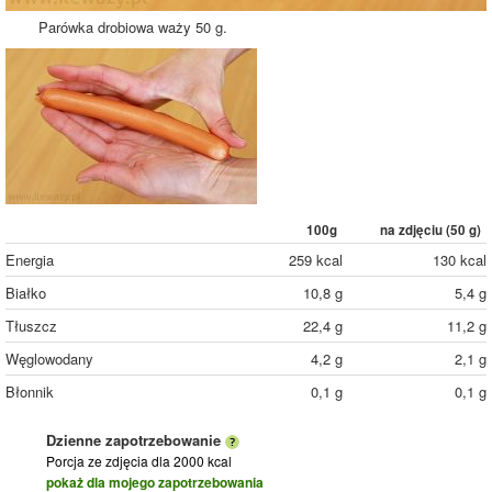
Parówka drobiowa waży 50 g.
100g
na zdjęciu (
50
g)
Energia
259 kcal
130 kcal
Białko
10,8 g
5,4 g
Tłuszcz
22,4 g
11,2 g
Węglowodany
4,2 g
2,1 g
Błonnik
0,1 g
0,1 g
Dzienne zapotrzebowanie
Porcja ze zdjęcia
dla 2000 kcal
pokaż dla mojego zapotrzebowania