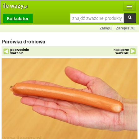
Kalkulator
Produkty
Zaloguj
Zarejestruj
Dziennik
Parówka drobiowa
Przelicznik
poprzednie
następne
ważenie
ważenie
Porównywarka
Porady
Słownik
O stronie
Kontakt