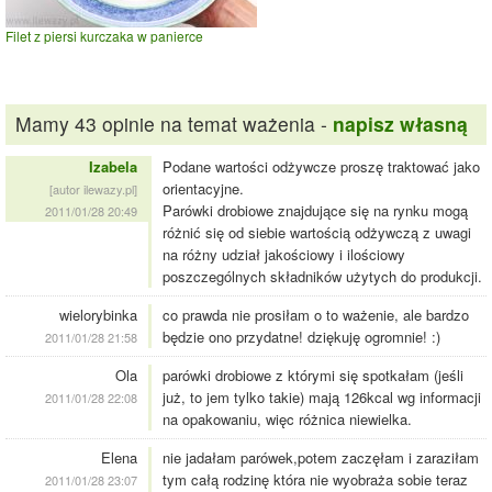
Filet z piersi kurczaka w panierce
Mamy 43 opinie na temat ważenia -
napisz własną
Izabela
Podane wartości odżywcze proszę traktować jako
orientacyjne.
[autor ilewazy.pl]
Parówki drobiowe znajdujące się na rynku mogą
2011/01/28 20:49
różnić się od siebie wartością odżywczą z uwagi
na różny udział jakościowy i ilościowy
poszczególnych składników użytych do produkcji.
wielorybinka
co prawda nie prosiłam o to ważenie, ale bardzo
będzie ono przydatne! dziękuję ogromnie! :)
2011/01/28 21:58
Ola
parówki drobiowe z którymi się spotkałam (jeśli
już, to jem tylko takie) mają 126kcal wg informacji
2011/01/28 22:08
na opakowaniu, więc różnica niewielka.
Elena
nie jadałam parówek,potem zaczęłam i zaraziłam
tym całą rodzinę która nie wyobraża sobie teraz
2011/01/28 23:07