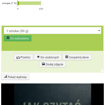
energia (7 %)
0
100
Do kalkulatora
Przelicz
Do ulubionych
Uzupełnij dane
Dodaj zdjęcie
Pokaż wykresy
Wykres składu produktu
Białko (11%)
Tłuszcz (22%)
11%
Węglowodany
(4%)
22%
Pozostałe (63%)