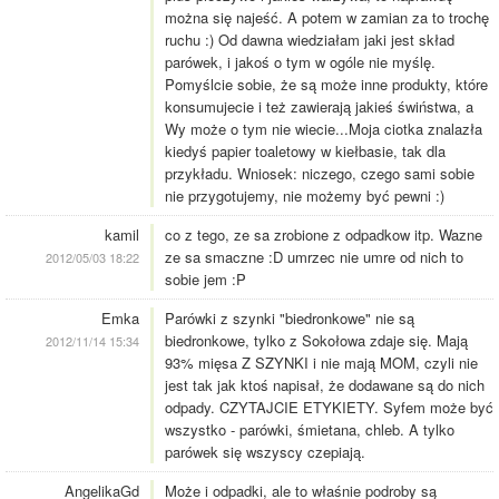
można się najeść. A potem w zamian za to trochę
ruchu :) Od dawna wiedziałam jaki jest skład
parówek, i jakoś o tym w ogóle nie myślę.
Pomyślcie sobie, że są może inne produkty, które
konsumujecie i też zawierają jakieś świństwa, a
Wy może o tym nie wiecie...Moja ciotka znalazła
kiedyś papier toaletowy w kiełbasie, tak dla
przykładu. Wniosek: niczego, czego sami sobie
nie przygotujemy, nie możemy być pewni :)
kamil
co z tego, ze sa zrobione z odpadkow itp. Wazne
ze sa smaczne :D umrzec nie umre od nich to
2012/05/03 18:22
sobie jem :P
Emka
Parówki z szynki "biedronkowe" nie są
biedronkowe, tylko z Sokołowa zdaje się. Mają
2012/11/14 15:34
93% mięsa Z SZYNKI i nie mają MOM, czyli nie
jest tak jak ktoś napisał, że dodawane są do nich
odpady. CZYTAJCIE ETYKIETY. Syfem może być
wszystko - parówki, śmietana, chleb. A tylko
parówek się wszyscy czepiają.
AngelikaGd
Może i odpadki, ale to właśnie podroby są