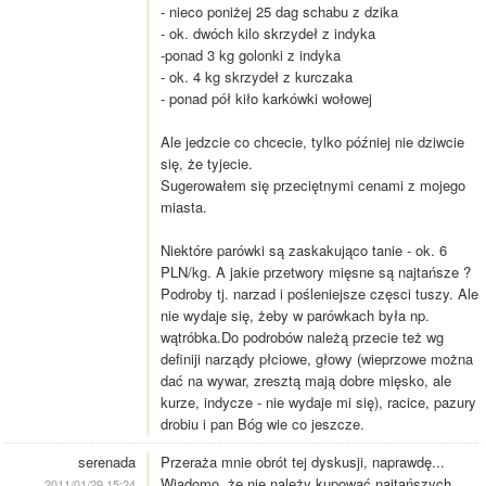
- nieco poniżej 25 dag schabu z dzika
- ok. dwóch kilo skrzydeł z indyka
-ponad 3 kg golonki z indyka
- ok. 4 kg skrzydeł z kurczaka
- ponad pół kiło karkówki wołowej
Ale jedzcie co chcecie, tylko później nie dziwcie
się, że tyjecie.
Sugerowałem się przeciętnymi cenami z mojego
miasta.
Niektóre parówki są zaskakująco tanie - ok. 6
PLN/kg. A jakie przetwory mięsne są najtańsze ?
Podroby tj. narzad i pośleniejsze częsci tuszy. Ale
nie wydaje się, żeby w parówkach była np.
wątróbka.Do podrobów należą przecie też wg
definiji narządy płciowe, głowy (wieprzowe można
dać na wywar, zresztą mają dobre mięsko, ale
kurze, indycze - nie wydaje mi się), racice, pazury
drobiu i pan Bóg wie co jeszcze.
serenada
Przeraża mnie obrót tej dyskusji, naprawdę...
Wiadomo, że nie należy kupować najtańszych
2011/01/29 15:24