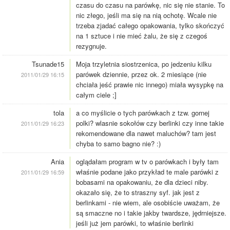
czasu do czasu na parówkę, nic się nie stanie. To
nic złego, jeśli ma się na nią ochotę. Wcale nie
trzeba zjadać całego opakowania, tylko skończyć
na 1 sztuce i nie mieć żalu, że się z czegoś
rezygnuje.
Tsunade15
Moja trzyletnia siostrzenica, po jedzeniu kilku
parówek dziennie, przez ok. 2 miesiące (nie
2011/01/29 16:15
chciała jeść prawie nic innego) miała wysypkę na
całym ciele ;]
tola
a co myślicie o tych parówkach z tzw. gornej
polki? wlasnie sokołów czy berlinki czy inne takie
2011/01/29 16:23
rekomendowane dla nawet maluchów? tam jest
chyba to samo bagno nie? :)
Ania
oglądałam program w tv o parówkach i były tam
właśnie podane jako przykład te male parówki z
2011/01/29 16:59
bobasami na opakowaniu, że dla dzieci niby.
okazało się, że to straszny syf. jak jest z
berlinkami - nie wiem, ale osobiście uważam, że
są smaczne no i takie jakby twardsze, jędrniejsze.
jeśli już jem parówki, to właśnie berlinki