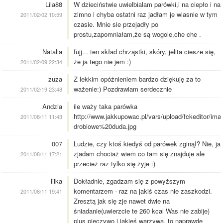
Lila88
W dzieciństwie uwielbialam parówki,i na ciepło i na
zimno i chyba ostatni raz jadłam je wlasnie w tym
2011/02/02 10:59
czasie. Mnie sie przejadły po
prostu,zapomniałam,że są wogole,che che .
Natalia
fujj... ten skład chrząstki, skóry, jelita ciesze się,
że ja tego nie jem :)
2011/02/09 22:34
zuza
Z lekkim opóźnieniem bardzo dziękuję za to
ważenie:) Pozdrawiam serdecznie
2011/02/19 23:48
Andzia
ile waży taka parówka
http://www.jakkupowac.pl/vars/upload/fckeditor/ima
2011/08/11 11:43
drobiowe%20duda.jpg
007
Ludzie, czy ktoś kiedyś od parówek zginął? Nie, ja
zjadam chociaż wiem co tam się znajduje ale
2011/08/11 17:21
przecież raz tylko się żyje :)
lilka
Dokładnie, zgadzam się z powyższym
komentarzem - raz na jakiś czas nie zaszkodzi.
2011/08/11 19:41
Zresztą jak się zje nawet dwie na
śniadanie(uwierzcie te 260 kcal Was nie zabije)
plus pieczywo i jakieś warzywa, to naprawdę