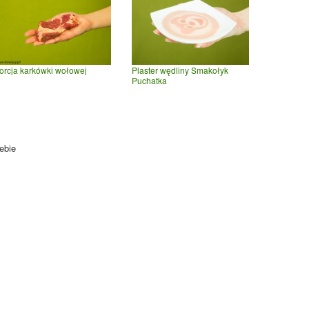
orcja karkówki wołowej
Plaster wędliny Smakołyk
Puchatka
ebie