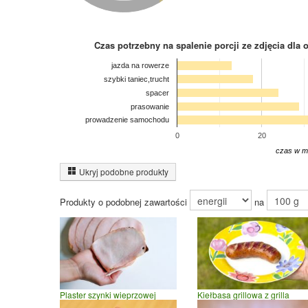
Czas potrzebny na spalenie porcji ze zdjęcia
dla 
jazda na rowerze
szybki taniec,trucht
spacer
prasowanie
prowadzenie samochodu
0
20
czas w m
Ukryj podobne produkty
Produkty o podobnej zawartości
na
Plaster szynki wieprzowej
Kiełbasa grillowa z grilla