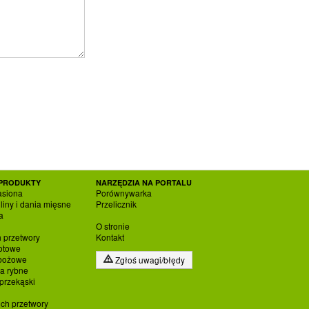
PRODUKTY
NARZĘDZIA NA PORTALU
asiona
Porównywarka
liny i dania mięsne
Przelicznik
a
O stronie
h przetwory
Kontakt
otowe
zbożowe
Zgłoś uwagi/błędy
ia rybne
 przekąski
ich przetwory