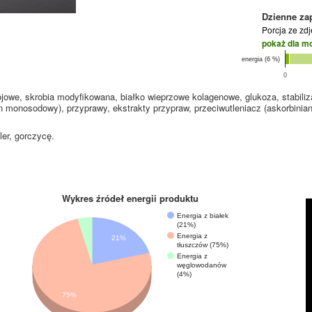
Dzienne za
Porcja ze zd
pokaż dla m
energia (6 %)
0
jowe, skrobia modyfikowana, białko wieprzowe kolagenowe, glukoza, stabiliza
n monosodowy), przyprawy, ekstrakty przypraw, przeciwutleniacz (askorbinian
ler, gorczycę.
Wykres źródeł energii produktu
Energia z białek
(21%)
Energia z
21%
tłuszczów (75%)
Energia z
węglowodanów
(4%)
75%