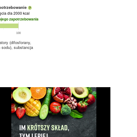
potrzebowanie
jęcia
dla 2000 kcal
ojego zapotrzebowania
100
tory (difosforany,
 sodu), substancja