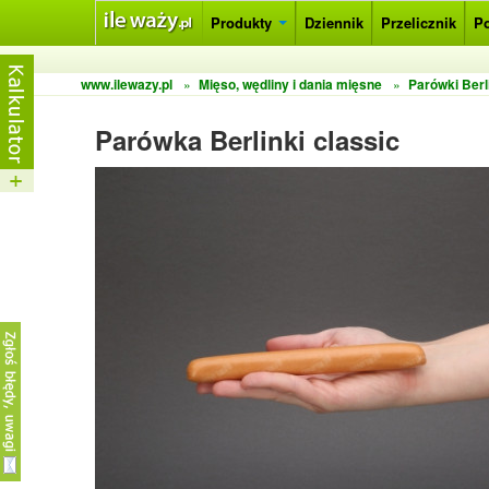
Produkty
Dziennik
Przelicznik
P
www.ilewazy.pl
»
Mięso, wędliny i dania mięsne
»
Parówki Berl
Parówka Berlinki classic