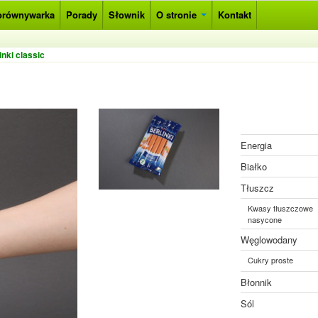
orównywarka
Porady
Słownik
O stronie
Kontakt
inki classic
Energia
Białko
Tłuszcz
Kwasy tłuszczowe
nasycone
Węglowodany
Cukry proste
Błonnik
Sól