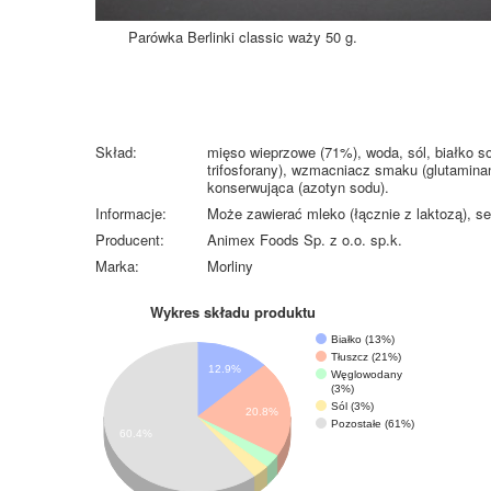
Parówka Berlinki classic waży 50 g.
Skład:
mięso wieprzowe (71%), woda, sól, białko so
trifosforany), wzmacniacz smaku (glutamina
konserwująca (azotyn sodu).
Informacje:
Może zawierać mleko (łącznie z laktozą), se
Producent:
Animex Foods Sp. z o.o. sp.k.
Marka:
Morliny
Wykres składu produktu
Białko (13%)
Tłuszcz (21%)
12.9%
Węglowodany
(3%)
Sól (3%)
20.8%
Pozostałe (61%)
60.4%