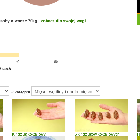
osoby o wadze
70
kg -
zobacz dla swojej wagi
40
60
inutach
w kategorii
Kindziuk koktajlowy
5 kindziuków koktajlowych
H