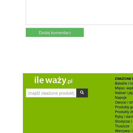
ZWAŻONE 
Bakalie i n
Mięso, węd
Nabiał i jaj
Napoje
Owoce i ic
Produkty g
Produkty 
Ryby i dan
Słodycze i
Tłuszcze
Warzywa i 