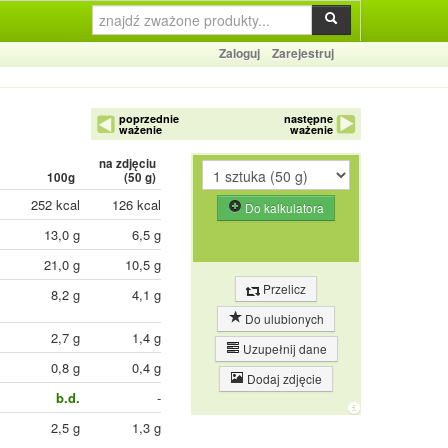
Zaloguj
Zarejestruj
poprzednie
następne
ważenie
ważenie
na zdjęciu
100g
(
50
g)
252 kcal
126 kcal
Do kalkulatora
13,0 g
6,5 g
21,0 g
10,5 g
Przelicz
8,2 g
4,1 g
Do ulubionych
2,7 g
1,4 g
Uzupełnij dane
0,8 g
0,4 g
Dodaj zdjęcie
b.d.
-
2,5 g
1,3 g