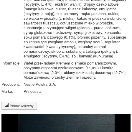
(lecytyny, E 476), ekstrakt wanilii), dropsy czekoladowe
(miazga kakaowa, cukier, tłuszcz kakaowy, emulgator
(lecytyny (z soją)), olej palmowy, mąka pszenna, cukier,
serwatka w proszku (z mleka), kakao w proszku o obniżonej
zawartości tłuszczu, odtłuszczone mleko w proszku,
substancja utrzymująca wilgoć (glicerol), puree jabłkowe,
syrop glukozowo-fruktozowy, syrop glukozowy, koncentrat
soku pomarańczowego (0,1%), błonnik pszenny, substancje
spulchniające (węglany amonu, węglany sodu), regulator
kwasowości (kwas cytrynowy), naturalny aromat
pomarańczowy, skrobia, substancja żelująca (pektyny),
emulgator (lecytyny, E476), sól, barwnik (kurkumina)
Informacje:
Wafel przekładany kremem o smaku pomarańczowym,
obsypany dropsami czekoladowymi (11,0%) i kostką
pomarańczową (2,0%), oblany czekoladą deserową (42,7%).
Może zawierać: orzechy ziemne i orzechy.
Producent:
Nestlé Polska S.A.
Marka:
Princessa
Pokaż wykresy
Wykres składu produktu
Białko (5%)
Tłuszcz (32%)
8%
Węglowodany