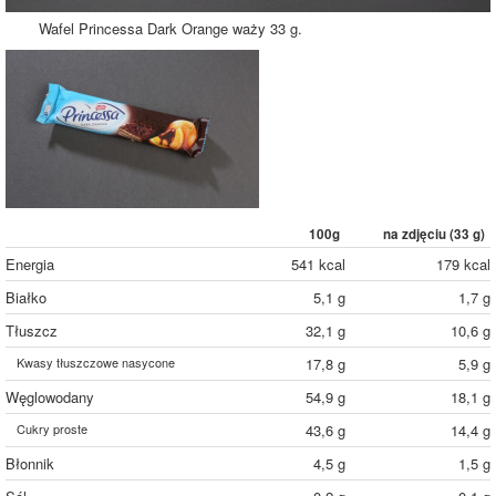
Wafel Princessa Dark Orange waży 33 g.
100g
na zdjęciu (
33
g)
Energia
541 kcal
179 kcal
Białko
5,1 g
1,7 g
Tłuszcz
32,1 g
10,6 g
Kwasy tłuszczowe nasycone
17,8 g
5,9 g
Węglowodany
54,9 g
18,1 g
Cukry proste
43,6 g
14,4 g
Błonnik
4,5 g
1,5 g