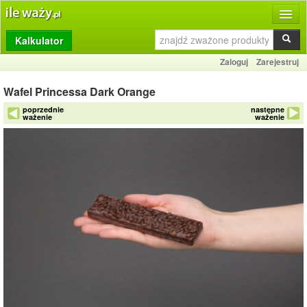
Kalkulator
Produkty
Zaloguj
Zarejestruj
Dziennik
Wafel Princessa Dark Orange
Przelicznik
poprzednie
następne
ważenie
ważenie
Porównywarka
Porady
Słownik
O stronie
Kontakt