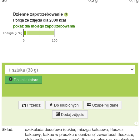
Sól
0,2 g
0,1 g
Dzienne zapotrzebowanie
Porcja ze zdjęcia
dla 2000 kcal
pokaż dla mojego zapotrzebowania
energia (9 %)
0
100
Do kalkulatora
Przelicz
Do ulubionych
Uzupełnij dane
Dodaj zdjęcie
Skład:
czekolada deserowa (cukier, miazga kakaowa, tłuszcz
kakaowy, kakao w proszku o obniżonej zawartości tłuszczu,
oleje roślinne (palmowy, shea), tłuszcz mleczny, emulgatory