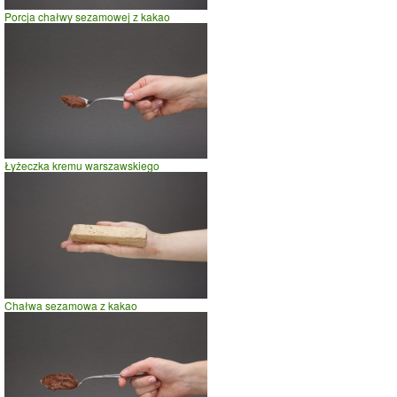
Porcja chałwy sezamowej z kakao
szybki taniec,trucht
spacer
prasowanie
prowadzenie samochodu
0
20
40
czas w minutach
Łyżeczka kremu warszawskiego
Chałwa sezamowa z kakao