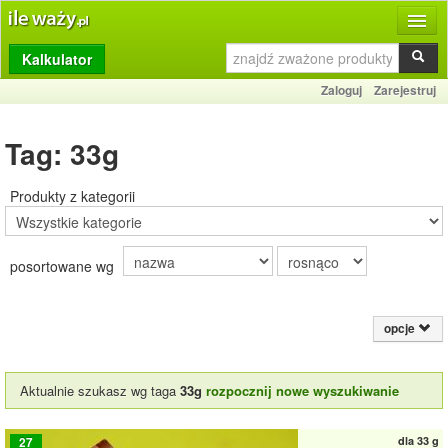
Kalkulator
Produkty
Zaloguj
Zarejestruj
Dziennik
Tag: 33g
Przelicznik
Porównywarka
Produkty z kategorii
Porady
posortowane wg
Słownik
O stronie
opcje
Kontakt
Aktualnie szukasz wg taga
33g
rozpocznij nowe wyszukiwanie
dla
33 g
27