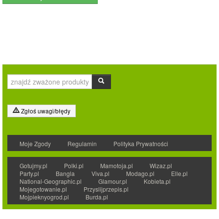
Zgłoś uwagi/błędy
Moje Zgody
Regulamin
Polityka Prywatności
Gotujmy.pl
Polki.pl
Mamotoja.pl
Wizaz.pl
Party.pl
Bangla
Viva.pl
Modago.pl
Elle.pl
National-Geographic.pl
Glamour.pl
Kobieta.pl
Mojegotowanie.pl
Przyslijprzepis.pl
Mojpieknyogrod.pl
Burda.pl