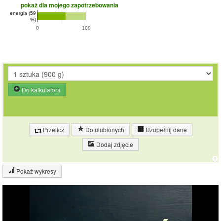
pokaż dla mojego zapotrzebowania
energia (59
%)
0
100
Do kalkulatora
Przelicz
Do ulubionych
Uzupełnij dane
Dodaj zdjęcie
Pokaż wykresy
Wykres składu produktu
Białko (18%)
Tłuszcz (6%)
18.2%
Pozostałe (75%)