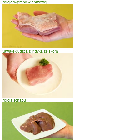
Porcja wątroby wieprzowej
szybki taniec,trucht
spacer
prasowanie
prowadzenie samochodu
0
100
200
czas w minutach
Kawałek udźca z indyka ze skórą
Porcja schabu