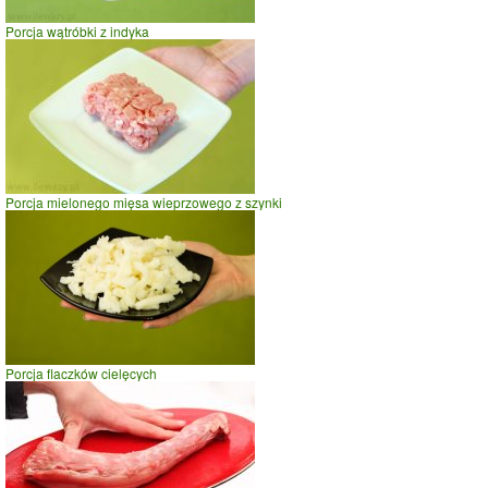
Porcja wątróbki z indyka
Porcja mielonego mięsa wieprzowego z szynki
Porcja flaczków cielęcych