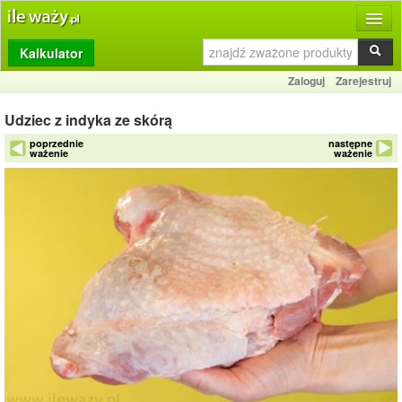
Kalkulator
Produkty
Zaloguj
Zarejestruj
Dziennik
Udziec z indyka ze skórą
Przelicznik
poprzednie
następne
ważenie
ważenie
Porównywarka
Porady
Słownik
O stronie
Kontakt