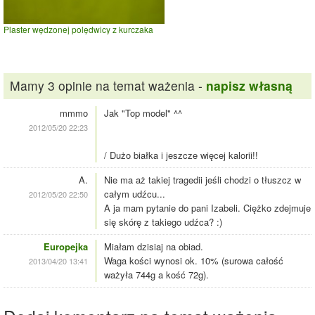
Plaster wędzonej polędwicy z kurczaka
Mamy 3 opinie na temat ważenia -
napisz własną
mmmo
Jak "Top model" ^^
2012/05/20 22:23
/ Dużo białka i jeszcze więcej kalorii!!
A.
Nie ma aż takiej tragedii jeśli chodzi o tłuszcz w
całym udźcu...
2012/05/20 22:50
A ja mam pytanie do pani Izabeli. Ciężko zdejmuje
się skórę z takiego udźca? :)
Europejka
Miałam dzisiaj na obiad.
Waga kości wynosi ok. 10% (surowa całość
2013/04/20 13:41
ważyła 744g a kość 72g).