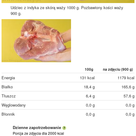
Udziec z indyka ze skórą waży 1000 g. Pozbawiony kości waży
900 g.
100g
na zdjęciu (
900
g)
Energia
131 kcal
1179 kcal
Białko
18,4 g
165,6 g
Tłuszcz
6,4 g
57,6 g
Węglowodany
0,0 g
0,0 g
Błonnik
0,0 g
0,0 g
Dzienne zapotrzebowanie
Porcja ze zdjęcia
dla 2000 kcal