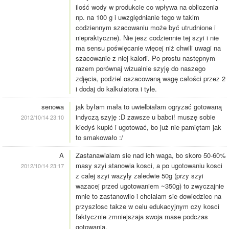
ilość wody w produkcie co wpływa na obliczenia
np. na 100 g i uwzględnianie tego w takim
codziennym szacowaniu może być utrudnione i
niepraktyczne). Nie jesz codziennie tej szyi i nie
ma sensu poświęcanie więcej niż chwili uwagi na
szacowanie z niej kalorii. Po prostu następnym
razem porównaj wizualnie szyję do naszego
zdjęcia, podziel oszacowaną wagę całości przez 2
i dodaj do kalkulatora i tyle.
senowa
jak byłam mała to uwielbiałam ogryzać gotowaną
indyczą szyję :D zawsze u babci! muszę sobie
2012/10/14 23:10
kiedyś kupić i ugotować, bo już nie pamiętam jak
to smakowało :/
A
Zastanawialam sie nad ich waga, bo skoro 50-60%
masy szyi stanowia kosci, a po ugotowaniu kosci
2012/10/14 23:17
z calej szyi wazyly zaledwie 50g (przy szyi
wazacej przed ugotowaniem ~350g) to zwyczajnie
mnie to zastanowilo i chcialam sie dowiedziec na
przyszlosc takze w celu edukacyjnym czy kosci
faktycznie zmniejszaja swoja mase podczas
gotowania.