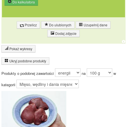
Do kalkulatora
Przelicz
Do ulubionych
Uzupełnij dane
Dodaj zdjęcie
Pokaż wykresy
Wykres składu produktu
Ukryj podobne produkty
Białko (20%)
Tłuszcz (5%)
Produkty o podobnej zawartości
na
w
20.2%
Pozostałe (74%)
kategorii
74.7%
Wykres źródeł energii produktu