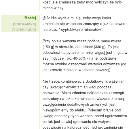
kosci sie zmniejsza zeby moc wyliczyc ile bylo
miesa w szyi.
Maciej
@A: Nie wydaje mi się, żeby waga kości
zmieniała się w sposób znaczący a już na pewno
[autor ilewazy.pl]
nie przez "wypłukiwanie minerałów"..
2012/10/14 23:08
Przy opisie ważenia masz podaną masę mięsa
(150 g) w stosunku do całości (330 g). To jest
odpowiedź na pytanie ile mniej więcej jest mięsa w
szyi indyczej: ok. 40-50% - na tej podstawie
można szybko oszacować wartości odżywcze (co
jest zresztą zrobione w tabelce powyżej).
Nie trzeba kombinować z dodatkowymi ważeniami,
czy uwzględnieniam zmian wagi podczas
gotowania. Moim zdaniem nakład czasu i energii
potrzebny na takie kombinacje związane z próbą
uwzględnienia dodatkowych zmiennych jest
niewspółmierny do efektu. Polecam branie pod
uwagę orientacyjnych wartości przed ugotowaniem
bo tak jest łatwiej (gotowanie nie wpływa
oczywiście na kaloryczność, jednak zmienia się