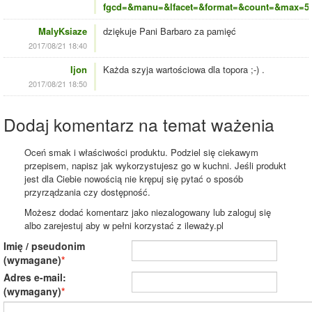
fgcd=&manu=&lfacet=&format=&count=&max=50
MalyKsiaze
dziękuje Pani Barbaro za pamięć
2017/08/21 18:40
Ijon
Każda szyja wartościowa dla topora ;-) .
2017/08/21 18:50
Dodaj komentarz na temat ważenia
Oceń smak i właściwości produktu. Podziel się ciekawym
przepisem, napisz jak wykorzystujesz go w kuchni. Jeśli produkt
jest dla Ciebie nowością nie krępuj się pytać o sposób
przyrządzania czy dostępność.
Możesz dodać komentarz jako niezalogowany lub zaloguj się
albo zarejestuj aby w pełni korzystać z ileważy.pl
Imię / pseudonim
(wymagane)
Adres e-mail:
(wymagany)