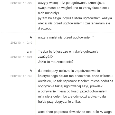
wazyly wiecej, niz po ugotowaniu (zmniejsza
2012/10/14 10:09
swoja mase ze wzgledu na to ze wyplucza sie z
nich mineraly)
pytam bo szyja indycza ktora ugotowalam wazyla
wiecej niz przed ugotowaniem i zastanawiam sie
dlaczego.
A
wazyla mniej niz przed ugotowaniem*
2012/10/14 10:10
ann
Trzeba było jeszcze w trakcie gotowania
zważyć:D
2012/10/14 14:08
Jakie to ma znaczenie?
A
dla mnie przy obliczaniu zapotrzebowania
kalorycznego akurat ma znaczenie. chce w koncu
2012/10/14 16:40
wiedziec, ile tak naprawde zjadlam miesa podczas
obgryzania takiej ugotowanej szyi, prawda?
a odrywanie miesa od kosci przed gotowaniem
mija sie z celem bo zle odchodzi a dwa - cala
frajda przy obgryzaniu znika.
wiec chce po prostu dowiedziec sie, o ile % waga