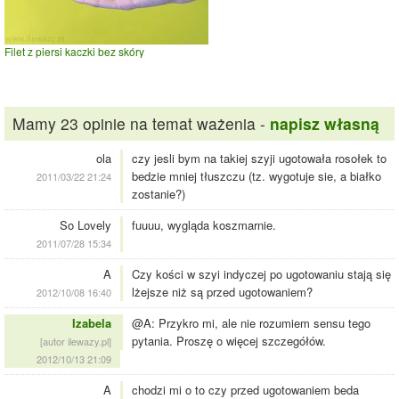
Filet z piersi kaczki bez skóry
Mamy 23 opinie na temat ważenia -
napisz własną
ola
czy jesli bym na takiej szyji ugotowała rosołek to
bedzie mniej tłuszczu (tz. wygotuje sie, a białko
2011/03/22 21:24
zostanie?)
So Lovely
fuuuu, wygląda koszmarnie.
2011/07/28 15:34
A
Czy kości w szyi indyczej po ugotowaniu stają się
lżejsze niż są przed ugotowaniem?
2012/10/08 16:40
Izabela
@A: Przykro mi, ale nie rozumiem sensu tego
pytania. Proszę o więcej szczegółów.
[autor ilewazy.pl]
2012/10/13 21:09
A
chodzi mi o to czy przed ugotowaniem beda