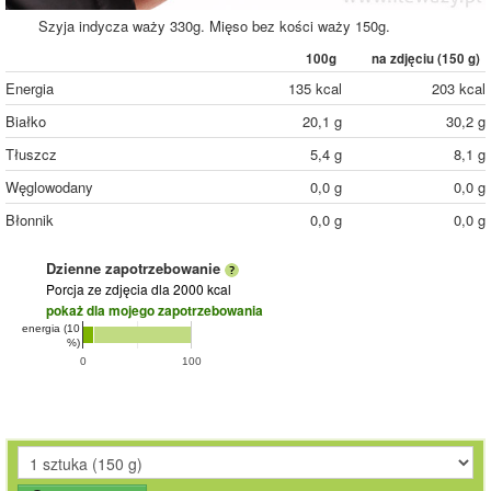
Szyja indycza waży 330g. Mięso bez kości waży 150g.
100g
na zdjęciu (
150
g)
Energia
135 kcal
203 kcal
Białko
20,1 g
30,2 g
Tłuszcz
5,4 g
8,1 g
Węglowodany
0,0 g
0,0 g
Błonnik
0,0 g
0,0 g
Dzienne zapotrzebowanie
Porcja ze zdjęcia
dla 2000 kcal
pokaż dla mojego zapotrzebowania
energia (10
%)
0
100