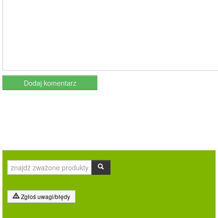
Zgłoś uwagi/błędy