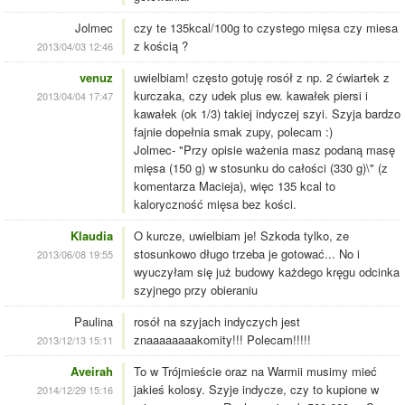
Jolmec
czy te 135kcal/100g to czystego mięsa czy miesa
z kością ?
2013/04/03 12:46
venuz
uwielbiam! często gotuję rosół z np. 2 ćwiartek z
kurczaka, czy udek plus ew. kawałek piersi i
2013/04/04 17:47
kawałek (ok 1/3) takiej indyczej szyi. Szyja bardzo
fajnie dopełnia smak zupy, polecam :)
Jolmec- "Przy opisie ważenia masz podaną masę
mięsa (150 g) w stosunku do całości (330 g)\" (z
komentarza Macieja), więc 135 kcal to
kaloryczność mięsa bez kości.
Klaudia
O kurcze, uwielbiam je! Szkoda tylko, ze
stosunkowo długo trzeba je gotować... No i
2013/06/08 19:55
wyuczyłam się już budowy każdego kręgu odcinka
szyjnego przy obieraniu
Paulina
rosół na szyjach indyczych jest
znaaaaaaaakomity!!! Polecam!!!!!
2013/12/13 15:11
Aveirah
To w Trójmieście oraz na Warmii musimy mieć
jakieś kolosy. Szyje indycze, czy to kupione w
2014/12/29 15:16