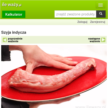
Kalkulator
Produkty
Zaloguj
Zarejestruj
Dziennik
Szyja indycza
Przelicznik
poprzednie
następne
ważenie
ważenie
Porównywarka
Porady
Słownik
O stronie
Kontakt