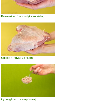
Kawałek udźca z indyka ze skórą
Udziec z indyka ze skórą
Łyżka głowizny wieprzowej