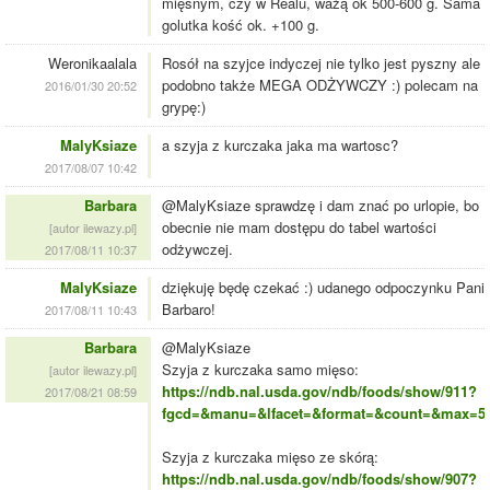
mięsnym, czy w Realu, ważą ok 500-600 g. Sama
golutka kość ok. +100 g.
Weronikaalala
Rosół na szyjce indyczej nie tylko jest pyszny ale
podobno także MEGA ODŻYWCZY :) polecam na
2016/01/30 20:52
grypę:)
MalyKsiaze
a szyja z kurczaka jaka ma wartosc?
2017/08/07 10:42
Barbara
@MalyKsiaze sprawdzę i dam znać po urlopie, bo
obecnie nie mam dostępu do tabel wartości
[autor ilewazy.pl]
odżywczej.
2017/08/11 10:37
MalyKsiaze
dziękuję będę czekać :) udanego odpoczynku Pani
Barbaro!
2017/08/11 10:43
Barbara
@MalyKsiaze
Szyja z kurczaka samo mięso:
[autor ilewazy.pl]
https://ndb.nal.usda.gov/ndb/foods/show/911?
2017/08/21 08:59
fgcd=&manu=&lfacet=&format=&count=&max=50
Szyja z kurczaka mięso ze skórą:
https://ndb.nal.usda.gov/ndb/foods/show/907?