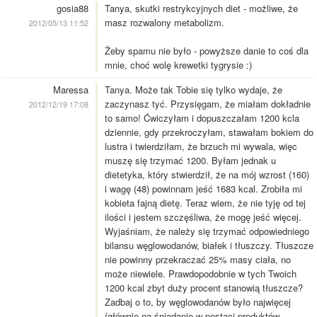
gosia88
Tanya, skutki restrykcyjnych diet - możliwe, że
masz rozwalony metabolizm.
2012/05/13 11:52
Żeby spamu nie było - powyższe danie to coś dla
mnie, choć wolę krewetki tygrysie :)
Maressa
Tanya. Może tak Tobie się tylko wydaje, że
zaczynasz tyć. Przysięgam, że miałam dokładnie
2012/12/19 17:08
to samo! Ćwiczyłam i dopuszczałam 1200 kcla
dziennie, gdy przekroczyłam, stawałam bokiem do
lustra i twierdziłam, że brzuch mi wywala, więc
muszę się trzymać 1200. Byłam jednak u
dietetyka, który stwierdził, że na mój wzrost (160)
i wagę (48) powinnam jeść 1683 kcal. Zrobiła mi
kobieta fajną dietę. Teraz wiem, że nie tyję od tej
ilości i jestem szczęśliwa, że mogę jeść więcej.
Wyjaśniam, że należy się trzymać odpowiedniego
bilansu węglowodanów, białek i tłuszczy. Tłuszcze
nie powinny przekraczać 25% masy ciała, no
może niewiele. Prawdopodobnie w tych Twoich
1200 kcal zbyt duży procent stanowią tłuszcze?
Zadbaj o to, by węglowodanów było najwięcej
(głównie na śniadanie w postaci produktów