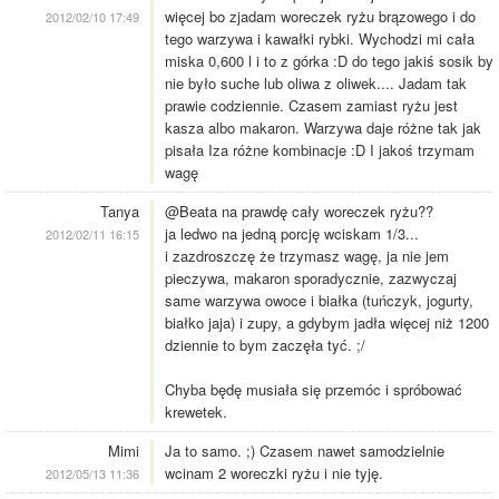
więcej bo zjadam woreczek ryżu brązowego i do
2012/02/10 17:49
tego warzywa i kawałki rybki. Wychodzi mi cała
miska 0,600 l i to z górka :D do tego jakiś sosik by
nie było suche lub oliwa z oliwek.... Jadam tak
prawie codziennie. Czasem zamiast ryżu jest
kasza albo makaron. Warzywa daje różne tak jak
pisała Iza różne kombinacje :D I jakoś trzymam
wagę
Tanya
@Beata na prawdę cały woreczek ryżu??
ja ledwo na jedną porcję wciskam 1/3...
2012/02/11 16:15
i zazdroszczę że trzymasz wagę, ja nie jem
pieczywa, makaron sporadycznie, zazwyczaj
same warzywa owoce i białka (tuńczyk, jogurty,
białko jaja) i zupy, a gdybym jadła więcej niż 1200
dziennie to bym zaczęła tyć. ;/
Chyba będę musiała się przemóc i spróbować
krewetek.
Mimi
Ja to samo. ;) Czasem nawet samodzielnie
wcinam 2 woreczki ryżu i nie tyję.
2012/05/13 11:36