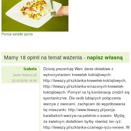
Porcja sałatki gyros
Mamy 18 opinii na temat ważenia -
napisz własną
Izabela
Dzisiaj prezentuję Wam danie obiadowe z
wykorzystaniem krewetek koktajlowych:
[autor ilewazy.pl]
http://ilewazy.pl/szklanka-krewetek-koktajlowych;
2012/02/06 18:39
http://ilewazy.pl/szklanka-smazonych-krewetek-
koktajlowych. Pomysł na tą kombinację zrodził się
spontanicznie. Dla osób lubiących połączenia
warzyw z owocami, zachęcam do wypróbowania
tej mieszanki: http://www.ilewazy.pl/porcja-
karaibskich-warzyw-na-patelnie-z-sosem. Myślę,
że świetnym dodatkiem byłby również ten ryż:
http://ilewazy.pl/szklanka-czarnego-ryzu-venere. W