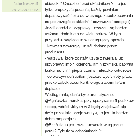
obiadek ? Chodzi o ilości składników ?. To jest
[autor ilewazy.pl]
tylko propozycja podania, każdy powinien
2012/02/07 12:52
dopasowywać ilość do własnego zapotrzebowania
na poszczególne składniki odżywcze i energię :)
Jeżeli chodzi o przyprawy - owszem są bardzo
ważnym dodatkiem do wielu potraw. W tym
przypadku wygląda to w następujący sposób:
- krewetki zawierają już sól dodaną przez
producenta
- warzywa, które zostały użyte zawierają już
przyprawy: imbir, kolendra, kmin rzymski, papryka,
kurkuma, chili, pieprz czarny, mleczko kokosowe
- do warzyw dorzuciłam jeszcze wyciśnięty przez
praskę ząbek czosnku (którego zapomniałam
dopisać)
Według mnie, danie było aromatyczne.
@Agnieszka; haruka: przy spożywaniu 5 posiłków
/ dobę, wśród których w 3 będą znajdować się
dwie pozostałe porcje warzyw, to jest to bardzo
dobra proporcja :)
@B: "A ile tu jest ryżu, krewetek w tej jednej
porcji? Tyle ile w odnośnikach ?"