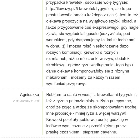
przypadku krewetek, osobiście wolę tygrysie:
http://ilewazy.pl/5-krewetek-tygrysich, ale to po
prostu kwestia smaku każdego z nas :) Jest to też
ciekawa propozycja na wyjątkowo szybki obiad, a
także przygotowanie coś ekspresowego, gdy nagle
zjawią się wygłodniali goście (oczywiście, pod
warunkiem, gdy dysponujemy takimi składnikami
w domu ;)) I można robić nieskończenie dużo
różnych kombinacji: krewetki o różnych
rozmiarach, różne mieszanki warzyw, dodatek
skrobiowy - oprócz ryżu według mnie, tego typu
danie ciekawie komponowałoby się z różnymi
makaronami, możemy za każdym razem
wymieniać przyprawy.
Agnieszka
Robiłam to danie w wersji z krewetkami tygrysimi,
też z ryżem pełnoziarnistym. Było przepyszne,
2012/02/06 19:25
choć ze zdjęcia widzę że skomponowałam trochę
inne proporcje - mniej ryżu a więcej warzyw!
Krewetki poleżały sobie wcześniej godzinę w
lodówce wymieszane z przeciśniętym przez
praskę czosnkiem i pieprzem cayenne.