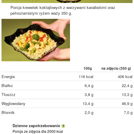
Porcja krewetek koktajlowych z warzywami karaibskimi oraz
pełnoziarnistym ryżem waży 350 g.
100g
na zdjęciu (
350
g)
Energia
116 kcal
406 kcal
Białko
6,4 g
22,4 g
Tłuszcz
3,8 g
13,3 g
Węglowodany
13,4 g
46,9 g
Błonnik
2,0 g
7,0 g
Dzienne zapotrzebowanie
Porcja ze zdjęcia
dla 2000 kcal