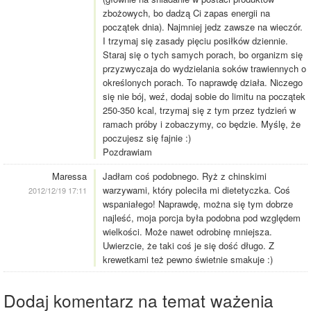
zbożowych, bo dadzą Ci zapas energii na
początek dnia). Najmniej jedz zawsze na wieczór.
I trzymaj się zasady pięciu posiłków dziennie.
Staraj się o tych samych porach, bo organizm się
przyzwyczaja do wydzielania soków trawiennych o
określonych porach. To naprawdę działa. Niczego
się nie bój, weź, dodaj sobie do limitu na początek
250-350 kcal, trzymaj się z tym przez tydzień w
ramach próby i zobaczymy, co będzie. Myślę, że
poczujesz się fajnie :)
Pozdrawiam
Maressa
Jadłam coś podobnego. Ryż z chinskimi
warzywami, który poleciła mi dietetyczka. Coś
2012/12/19 17:11
wspaniałego! Naprawdę, można się tym dobrze
najleść, moja porcja była podobna pod względem
wielkości. Może nawet odrobinę mniejsza.
Uwierzcie, że taki coś je się dość długo. Z
krewetkami też pewno świetnie smakuje :)
Dodaj komentarz na temat ważenia