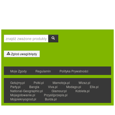
Zgłoś uwagi/błędy
Moje Zgody
Regulamin
Polityka Prywatności
Gotujmy.pl
Polki.pl
Mamotoja.pl
Wizaz.pl
Party.pl
Bangla
Viva.pl
Modago.pl
Elle.pl
National-Geographic.pl
Glamour.pl
Kobieta.pl
Mojegotowanie.pl
Przyslijprzepis.pl
Mojpieknyogrod.pl
Burda.pl