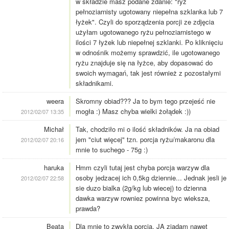
w składzie masz podane zdanie: "ryż
pełnoziarnisty ugotowany niepełna szklanka lub 7
łyżek". Czyli do sporządzenia porcji ze zdjęcia
użyłam ugotowanego ryżu pełnoziarnistego w
ilości 7 łyżek lub niepełnej szklanki. Po kliknięciu
w odnośnik możemy sprawdzić, ile ugotowanego
ryżu znajduje się na łyżce, aby dopasować do
swoich wymagań, tak jest również z pozostałymi
składnikami.
weera
Skromny obiad??? Ja to bym tego przejeść nie
mogła :) Masz chyba wielki żołądek :))
2012/02/07 13:35
Michał
Tak, chodziło mi o ilość składników. Ja na obiad
jem "ciut więcej" tzn. porcja ryżu/makaronu dla
2012/02/07 20:16
mnie to suchego - 75g :)
haruka
Hmm czyli tutaj jest chyba porcja warzyw dla
osoby jedzacej ich 0,5kg dziennie... Jednak jesli je
2012/02/07 22:58
sie duzo bialka (2g/kg lub wiecej) to dzienna
dawka warzyw rowniez powinna byc wieksza,
prawda?
Beata
Dla mnie to zwykła porcja. JA zjadam nawet