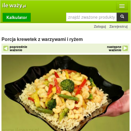
Kalkulator
Produkty
Zaloguj
Zarejestruj
Dziennik
Porcja krewetek z warzywami i ryżem
Przelicznik
poprzednie
następne
ważenie
ważenie
Porównywarka
Porady
Słownik
O stronie
Kontakt