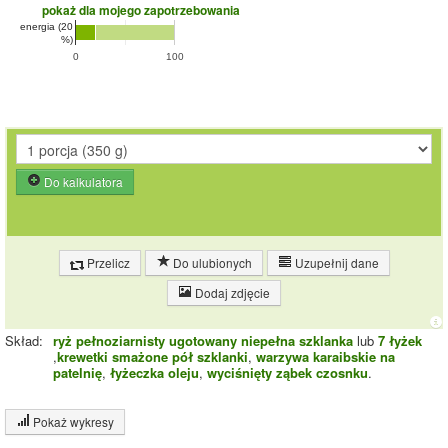
pokaż dla mojego zapotrzebowania
energia (20
%)
0
100
Do kalkulatora
Przelicz
Do ulubionych
Uzupełnij dane
Dodaj zdjęcie
Skład:
ryż pełnoziarnisty ugotowany niepełna szklanka
lub
7 łyżek
,
krewetki smażone pół szklanki
,
warzywa karaibskie na
patelnię
,
łyżeczka oleju
,
wyciśnięty ząbek czosnku
.
Pokaż wykresy