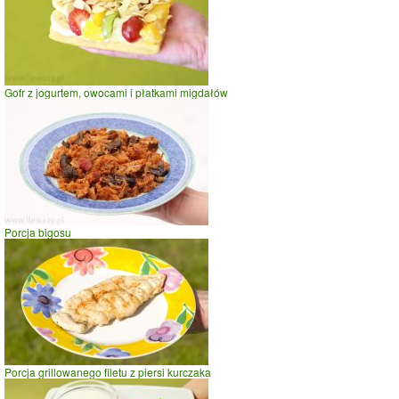
Gofr z jogurtem, owocami i płatkami migdałów
Porcja bigosu
Porcja grillowanego filetu z piersi kurczaka