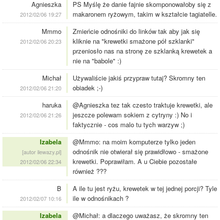
Agnieszka
PS Myślę że danie fajnie skomponowałoby się z
makaronem ryżowym, takim w kształcie tagiatelle.
2012/02/06 19:27
Mmmo
Zmieńcie odnośniki do linków tak aby jak się
kliknie na "krewetki smażone pół szklanki"
2012/02/06 20:23
przeniosło nas na stronę ze szklanką krewetek a
nie na "babole" :)
Michał
Używaliście jakiś przypraw tutaj? Skromny ten
obiadek ;-)
2012/02/06 21:20
haruka
@Agnieszka tez tak czesto traktuje krewetki, ale
jeszcze polewam sokiem z cytryny :) No i
2012/02/06 21:26
faktycznie - cos malo tu tych warzyw ;)
Izabela
@Mmmo: na moim komputerze tylko jeden
odnośnik nie otwierał się prawidłowo - smażone
[autor ilewazy.pl]
krewetki. Poprawiłam. A u Ciebie pozostałe
2012/02/06 22:34
również ???
B
A ile tu jest ryżu, krewetek w tej jednej porcji? Tyle
ile w odnośnikach ?
2012/02/07 10:16
Izabela
@Michał: a dlaczego uważasz, że skromny ten