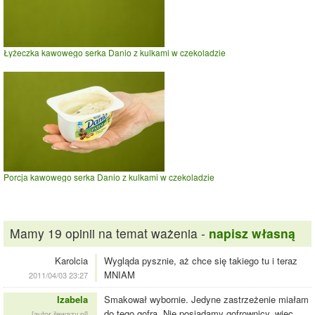
Łyżeczka kawowego serka Danio z kulkami w czekoladzie
Porcja kawowego serka Danio z kulkami w czekoladzie
Mamy 19 opinii na temat ważenia -
napisz własną
Karolcia
Wygląda pysznie, aż chce się takiego tu i teraz
MNIAM
2011/04/03 23:27
Izabela
Smakował wybornie. Jedyne zastrzeżenie miałam
do tego gofra. Nie posiadamy gofrownicy, więc
[autor ilewazy.pl]