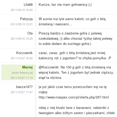
Lila88
Kurcze, tez nie mam gofrownicy;(;(
2011/04/10 15:30
Patrycja
W sumie ma tyle samo kalorii, co gofr z bitą
śmietaną i owocami...
2011/05/13 15:21
Ola
Proszę bardzo o zważenie gofra z polewą
czekoladową :)) albo chociaż łyżkę takiej polewy
2011/09/16 15:25
to sobie dodam do suchego gofra:)
Koczownik
zaraz, zaraz, gofr z bitą śmietaną jest mniej
kalorczny niż z jogurtem? to chyba pomyłka. ;P
2011/10/27 16:32
Maciej
@Koczownik: Na 100 g gofr z bitą śmietaną ma
więcej kalorio. Ten z jogurtem był jednak cięższy,
[autor ilewazy.pl]
stąd ta różnica.
2011/10/27 17:10
basza1977
ja już jakiś czas temu przerzuciłam się na tę
mąkę:
2011/10/27 17:47
http://www.maspex.com/pl/oferta.php/257.html
robię z niej kluski lane z bananami, naleśniki z
twarogiem albo żółtym serem i pieczarkami, chleb