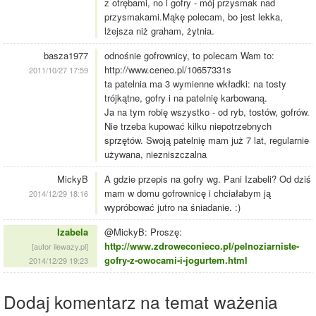
z otrębami, no i gofry - mój przysmak nad
przysmakami.Mąkę polecam, bo jest lekka,
lżejsza niż graham, żytnia.
basza1977
odnośnie gofrownicy, to polecam Wam to:
http://www.ceneo.pl/10657331s
2011/10/27 17:59
ta patelnia ma 3 wymienne wkładki: na tosty
trójkątne, gofry i na patelnię karbowaną.
Ja na tym robię wszystko - od ryb, tostów, gofrów.
Nie trzeba kupować kilku niepotrzebnych
sprzętów. Swoją patelnię mam już 7 lat, regularnie
używana, niezniszczalna
MickyB
A gdzie przepis na gofry wg. Pani Izabeli? Od dziś
mam w domu gofrownicę i chciałabym ją
2014/12/29 18:16
wypróbować jutro na śniadanie. :)
Izabela
@MickyB: Proszę:
http://www.zdroweconieco.pl/pelnoziarniste-
[autor ilewazy.pl]
gofry-z-owocami-i-jogurtem.html
2014/12/29 19:23
Dodaj komentarz na temat ważenia