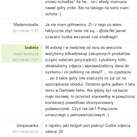
znowu schudlas" he he... no i wtedy mamusia
nawet gofry zrobi. Ale na takiego na serio mam
ochote :)
Mademoiselle
Ja nie mam gofrownicy ;D i z tego co wiem
faktycznie zbyt tanie nie są... @ola:No jasne!
2011/04/04 17:27
czasami trzeba wszamać coś słodkiego!
Izabela
W sobotę i w niedzielę od rana do wieczora
ważyliśmy kilkadziesiąt zakupionych produktów
[autor ilewazy.pl]
(część należało przyrządzić), cykaliśmy fotki,
2011/04/04 17:27
obrabialiśmy zdjęcia i wprowadzaliśmy dane do
systemu i co jedliśmy na obiad? ... no zgadujcie
... po 3 takie gofry (nie starczyło mi już sił na
sporządzenie obiadu). Ostatnio gofra jadłam 3 lata
temu w Darłowie hehe. Ale gdyby był na bazie
mąki razowej, to przecież stanowiłby w powyższej
kombinacji prawidłowo skomponowany
podwieczorek. Czyż nie tak? Połączenie
smacznego z pełnowartościowym :)
lotopauanka
o rajuśku jaki tengofr jest piekny! Cudne zdjecia
robicie ;D!
2011/04/04 20:33