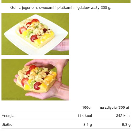
Gofr z jogurtem, owocami i płatkami migdałów waży 300 g.
100g
na zdjęciu (
300
g)
Energia
114 kcal
342 kcal
Białko
3,1 g
9,3 g