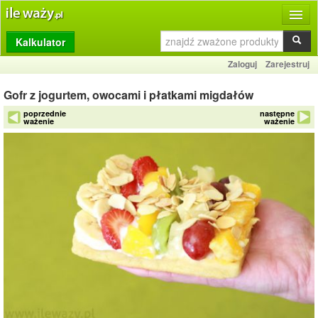
Kalkulator
Produkty
Zaloguj
Zarejestruj
Dziennik
Gofr z jogurtem, owocami i płatkami migdałów
Przelicznik
poprzednie
następne
ważenie
ważenie
Porównywarka
Porady
Słownik
O stronie
Kontakt