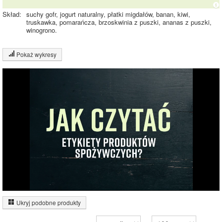
Skład:
suchy gofr, jogurt naturalny, płatki migdałów, banan, kiwi,
truskawka, pomarańcza, brzoskwinia z puszki, ananas z puszki,
winogrono.
Pokaż wykresy
Wykres składu produktu
Białko (3%)
Tłuszcz (4%)
Węglowodany
18%
(18%)
Pozostałe (75%)
75%
Wykres źródeł energii produktu
Energia z białek
(11%)
Ukryj podobne produkty
10.9%
Energia z
tłuszczów (27%)