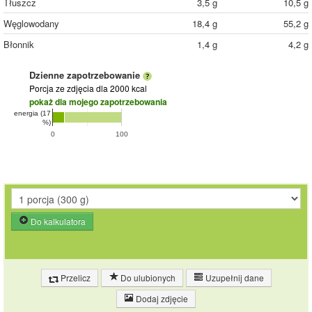
Tłuszcz
3,5 g
10,5 g
Węglowodany
18,4 g
55,2 g
Błonnik
1,4 g
4,2 g
Dzienne zapotrzebowanie
Porcja ze zdjęcia
dla 2000 kcal
pokaż dla mojego zapotrzebowania
energia (17
%)
0
100
Do kalkulatora
Przelicz
Do ulubionych
Uzupełnij dane
Dodaj zdjęcie