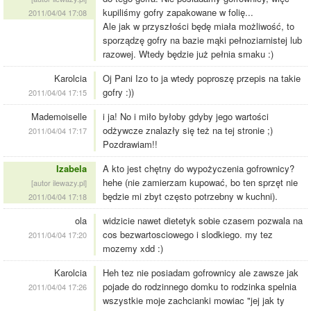
kupiliśmy gofry zapakowane w folię...
2011/04/04 17:08
Ale jak w przyszłości będę miała możliwość, to
sporządzę gofry na bazie mąki pełnoziarnistej lub
razowej. Wtedy będzie już pełnia smaku :)
Karolcia
Oj Pani Izo to ja wtedy poproszę przepis na takie
gofry :))
2011/04/04 17:15
Mademoiselle
i ja! No i miło byłoby gdyby jego wartości
odżywcze znalazły się też na tej stronie ;)
2011/04/04 17:17
Pozdrawiam!!
Izabela
A kto jest chętny do wypożyczenia gofrownicy?
hehe (nie zamierzam kupować, bo ten sprzęt nie
[autor ilewazy.pl]
będzie mi zbyt często potrzebny w kuchni).
2011/04/04 17:18
ola
widzicie nawet dietetyk sobie czasem pozwala na
cos bezwartosciowego i slodkiego. my tez
2011/04/04 17:20
mozemy xdd :)
Karolcia
Heh tez nie posiadam gofrownicy ale zawsze jak
pojade do rodzinnego domku to rodzinka spelnia
2011/04/04 17:26
wszystkie moje zachcianki mowiac "jej jak ty