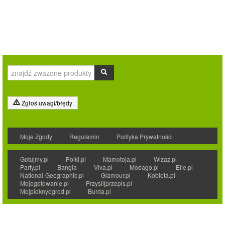
Zgłoś uwagi/błędy
Moje Zgody
Regulamin
Polityka Prywatności
Gotujmy.pl
Polki.pl
Mamotoja.pl
Wizaz.pl
Party.pl
Bangla
Viva.pl
Modago.pl
Elle.pl
National-Geographic.pl
Glamour.pl
Kobieta.pl
Mojegotowanie.pl
Przyslijprzepis.pl
Mojpieknyogrod.pl
Burda.pl