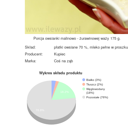
Porcja owsianki malinowo - żurawinowej waży 175 g.
Skład:
płatki owsiane 70 %, mleko pełne w proszku
Producent:
Kupiec
Marka:
Coś na ząb
Wykres składu produktu
Białko (3%)
Tłuszcz (2%)
Węglowodany
18.2%
(18%)
Pozostałe (76%)
76.8%