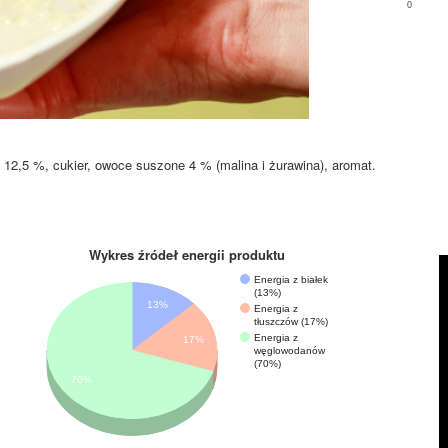
0
 12,5 %, cukier, owoce suszone 4 % (malina i żurawina), aromat.
Wykres źródeł energii produktu
Energia z białek
(13%)
13%
Energia z
tłuszczów (17%)
Energia z
17%
węglowodanów
(70%)
70%