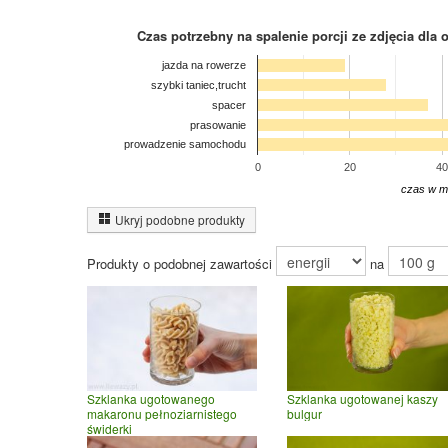
Czas potrzebny na spalenie porcji ze zdjęcia
dla 
jazda na rowerze
szybki taniec,trucht
spacer
prasowanie
prowadzenie samochodu
0
20
40
czas w m
Ukryj podobne produkty
Produkty o podobnej zawartości
na
Szklanka ugotowanego
Szklanka ugotowanej kaszy
makaronu pełnoziarnistego
bulgur
świderki