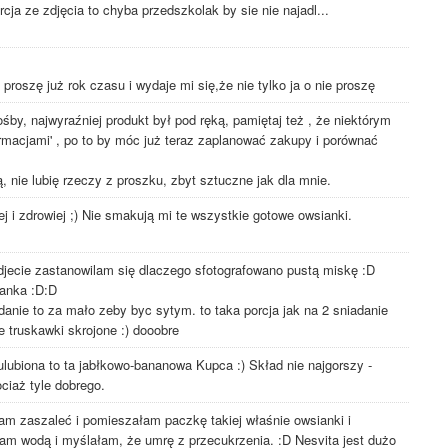
orcja ze zdjęcia to chyba przedszkolak by sie nie najadl...
roszę już rok czasu i wydaje mi się,że nie tylko ja o nie proszę
rośby, najwyraźniej produkt był pod ręką, pamiętaj też , że niektórym
formacjami' , po to by móc już teraz zaplanować zakupy i porównać
nie lubię rzeczy z proszku, zbyt sztuczne jak dla mnie.
j i zdrowiej ;) Nie smakują mi te wszystkie gotowe owsianki.
zdjecie zastanowilam się dlaczego sfotografowano pustą miskę :D
ianka :D:D
adanie to za mało zeby byc sytym. to taka porcja jak na 2 sniadanie
e truskawki skrojone :) dooobre
 ulubiona to ta jabłkowo-bananowa Kupca :) Skład nie najgorszy -
ciaż tyle dobrego.
m zaszaleć i pomieszałam paczkę takiej właśnie owsianki i
łam wodą i myślałam, że umrę z przecukrzenia. :D Nesvita jest dużo