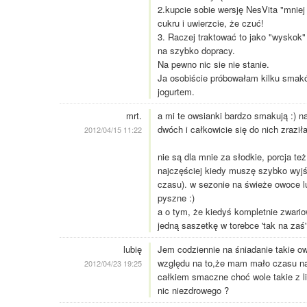
2.kupcie sobie wersję NesVita "mniej
cukru i uwierzcie, że czuć!
3. Raczej traktować to jako "wyskok"
na szybko dopracy.
Na pewno nic sie nie stanie.
Ja osobiście próbowałam kilku smaków
jogurtem.
mrt.
a mi te owsianki bardzo smakują :) naj
dwóch i całkowicie się do nich zraził
2012/04/15 11:22
nie są dla mnie za słodkie, porcja te
najczęściej kiedy muszę szybko wyjś
czasu). w sezonie na świeże owoce lu
pyszne :)
a o tym, że kiedyś kompletnie zwar
jedną saszetkę w torebce 'tak na zaś' 
lubię
Jem codziennie na śniadanie takie o
względu na to,że mam mało czasu na r
2012/04/23 19:25
całkiem smaczne choć wole takie z li
nic niezdrowego ?