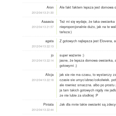
Aron
Ale fakt faktem lepsza jest domowa o
2012/04/13 21:30
Aaaasia
Też mi się wydaje, że taka owsianka n
nieproporcjonalnie dużo, jak na te w
2012/04/13 21:57
tańsza:)
agata
Z gotowych najlepsza jest Elovena, 
2012/04/13 22:13
jo
super ważenie :)
jasne, że lepsza domowa owsianka, a
2012/04/13 22:14
gotowymi ;)
Alicja
jak sie nie ma czasu, to wystarczy z
czasie sie umyc/ubrac/cokolwiek. pot
2012/04/13 22:18
ale rowniez smaczna. albo po prostu
ja tam takich gotowych nigdy nie jadl
ze nie lubie za slodkiej :P
Piniata
Jak dla mnie takie owsianki są zdecy
2012/04/13 22:44