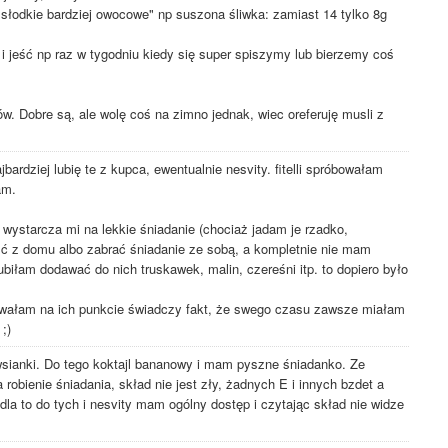
 słodkie bardziej owocowe" np suszona śliwka: zamiast 14 tylko 8g
 i jeść np raz w tygodniu kiedy się super spiszymy lub bierzemy coś
. Dobre są, ale wolę coś na zimno jednak, wiec oreferuję musli z
bardziej lubię te z kupca, ewentualnie nesvity. fitelli spróbowałam
am.
ż wystarcza mi na lekkie śniadanie (chociaż jadam je rzadko,
ć z domu albo zabrać śniadanie ze sobą, a kompletnie nie mam
biłam dodawać do nich truskawek, malin, czereśni itp. to dopiero było
iowałam na ich punkcie świadczy fakt, że swego czasu zawsze miałam
;)
wsianki. Do tego koktajl bananowy i mam pyszne śniadanko. Ze
obienie śniadania, skład nie jest zły, żadnych E i innych bzdet a
dla to do tych i nesvity mam ogólny dostęp i czytając skład nie widze