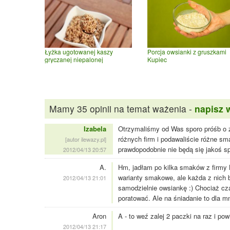
Łyżka ugotowanej kaszy
Porcja owsianki z gruszkami
gryczanej niepalonej
Kupiec
Mamy 35 opinii na temat ważenia -
napisz 
Izabela
Otrzymaliśmy od Was sporo próśb o z
różnych firm i podawaliście różne sm
[autor ilewazy.pl]
prawdopodobnie nie będą się jakoś s
2012/04/13 20:57
A.
Hm, jadłam po kilka smaków z firmy K
warianty smakowe, ale każda z nich b
2012/04/13 21:01
samodzielnie owsiankę :) Chociaż cz
poratować. Ale na śniadanie to dla 
Aron
A - to weź zalej 2 paczki na raz i powi
2012/04/13 21:17