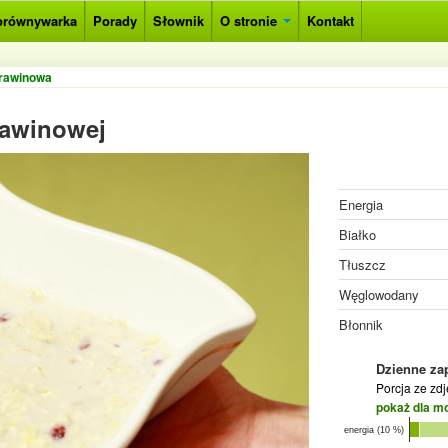
orównywarka
Porady
Słownik
O stronie
Kontakt
urawinowa
rawinowej
Energia
Białko
Tłuszcz
Węglowodany
Błonnik
Dzienne za
Porcja ze zd
pokaż dla m
energia (10 %)