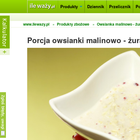
Produkty
Dziennik
Przelicznik
P
www.ilewazy.pl
»
Produkty zbożowe
»
Owsianka malinowo - ż
Porcja owsianki malinowo - żu