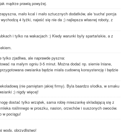
, jak mądrze prawią powyżej.
rzepyszna, mało kcal i mało sztucznych dodatków, ale 'sucha' porcja
ychodzą 4 łyżki, najeść się nie da ;) najlepsza własnej roboty, z
ubkach i tylko na wakacjach :) Kiedy warunki były spartańskie, a z
.
lekiem.
e tylko zjadliwa, ale naprawde pyszna:
otować na małym ogniu 3-5 minut. Można dodać np. siemie lniane,
ak przygotowana owsianka będzie miała cudowną konsystencję i będzie
ekoladową (nie pamiętam jakiej firmy). Byla baardzo słodka, w smaku
sianki ;) nigdy więcej!
 mogę dostać tylko wrzątek, sama robię mieszankę składającą się z
mleka roślinnego w proszku, nasion, orzechów i suszonych owoców.
b w pociągu!
 wody, obrzydlistwo!