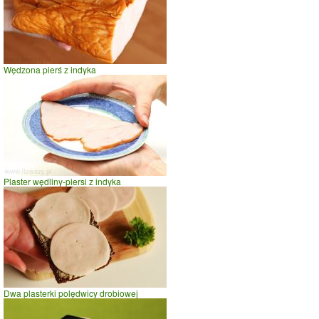
Wędzona pierś z indyka
Plaster wędliny-piersi z indyka
Dwa plasterki polędwicy drobiowej