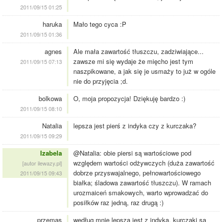
2011/09/15 01:25
haruka
Mało tego cyca :P
2011/09/15 01:36
agnes
Ale mała zawartość tłuszczu, zadziwiające...
zawsze mi się wydaje że mięcho jest tym
2011/09/15 07:13
naszpikowane, a jak się je usmaży to już w ogóle
nie do przyjęcia ;d.
bolkowa
O, moja propozycja! Dziękuję bardzo :)
2011/09/15 08:10
Natalia
lepsza jest pierś z indyka czy z kurczaka?
2011/09/15 09:29
Izabela
@Natalia: obie piersi są wartościowe pod
względem wartości odżywczych (duża zawartość
[autor ilewazy.pl]
dobrze przyswajalnego, pełnowartościowego
2011/09/15 09:43
białka; śladowa zawartość tłuszczu). W ramach
urozmaiceń smakowych, warto wprowadzać do
posiłków raz jedną, raz drugą :)
przemas
według mnie lepsza jest z indyka, kurczaki są