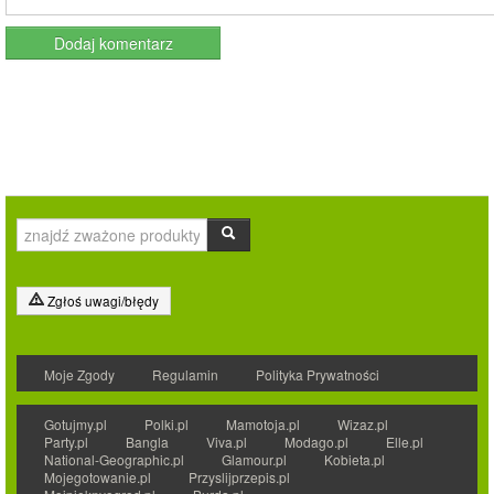
Zgłoś uwagi/błędy
Moje Zgody
Regulamin
Polityka Prywatności
Gotujmy.pl
Polki.pl
Mamotoja.pl
Wizaz.pl
Party.pl
Bangla
Viva.pl
Modago.pl
Elle.pl
National-Geographic.pl
Glamour.pl
Kobieta.pl
Mojegotowanie.pl
Przyslijprzepis.pl