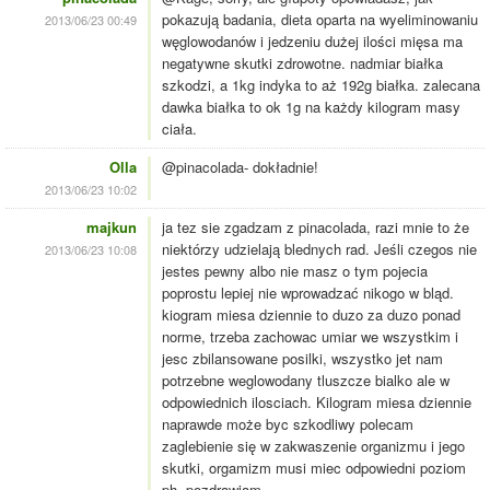
pokazują badania, dieta oparta na wyeliminowaniu
2013/06/23 00:49
węglowodanów i jedzeniu dużej ilości mięsa ma
negatywne skutki zdrowotne. nadmiar białka
szkodzi, a 1kg indyka to aż 192g białka. zalecana
dawka białka to ok 1g na każdy kilogram masy
ciała.
Olla
@pinacolada- dokładnie!
2013/06/23 10:02
majkun
ja tez sie zgadzam z pinacolada, razi mnie to że
niektórzy udzielają blednych rad. Jeśli czegos nie
2013/06/23 10:08
jestes pewny albo nie masz o tym pojecia
poprostu lepiej nie wprowadzać nikogo w bląd.
kiogram miesa dziennie to duzo za duzo ponad
norme, trzeba zachowac umiar we wszystkim i
jesc zbilansowane posilki, wszystko jet nam
potrzebne weglowodany tluszcze bialko ale w
odpowiednich ilosciach. Kilogram miesa dziennie
naprawde może byc szkodliwy polecam
zaglebienie się w zakwaszenie organizmu i jego
skutki, orgamizm musi miec odpowiedni poziom
ph. pozdrawiam