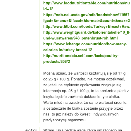
http://www.foodnutritiontable.com/nutritions/nut
id=12
https://ndb.nal.usda.gov/ndb/foods/show/1166?
fgcd=&manu=&lfacet=&format=&count=&max=35&
http://www.fitbit.com/foods/Turkey+Breast+Raw/
http://www.weightguard.de/kalorientabelle/10_fle
und-wurstwaren/948_putenbrust-roh.html
https://www.ichange.com/nutrition/how-many-
calories-in/turkey-breast-12
http://nutritiondata.self.com/facts/poultry-
products/858/2
Można uznać, że wartości kształtują się od 17 g
do 25 g / 100 g. Ponadto, nie można oczekiwać,
że jeżeli na etykiecie opakowania znajduje się
informacja np. 25 g / 100 g, to ta konkretna pierś z
indyka będzie zawierać dokładnie tyle białka.
Warto mieć na uwadze, że są to wartości średnie,
a ostatecznie ile białka zostanie przyjęte przez
nas, to już należy do kwestii indywidualnych
predyspozycji organizmu.
elo123
Witam, jaka będzie waga idyka smażonego na