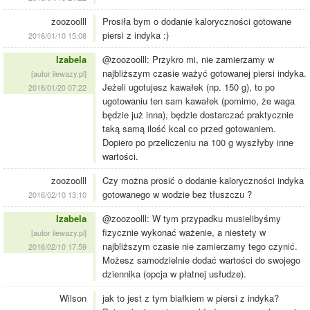
zoozoolll
Prosiła bym o dodanie kaloryczności gotowane
piersi z indyka :)
2016/01/10 15:08
Izabela
@zoozoolll: Przykro mi, nie zamierzamy w
najbliższym czasie ważyć gotowanej piersi indyka.
[autor ilewazy.pl]
Jeżeli ugotujesz kawałek (np. 150 g), to po
2016/01/20 07:22
ugotowaniu ten sam kawałek (pomimo, że waga
będzie już inna), będzie dostarczać praktycznie
taką samą ilość kcal co przed gotowaniem.
Dopiero po przeliczeniu na 100 g wyszłyby inne
wartości.
zoozoolll
Czy można prosić o dodanie kaloryczności indyka
gotowanego w wodzie bez tłuszczu ?
2016/02/10 13:10
Izabela
@zoozoolll: W tym przypadku musielibyśmy
fizycznie wykonać ważenie, a niestety w
[autor ilewazy.pl]
najbliższym czasie nie zamierzamy tego czynić.
2016/02/10 17:59
Możesz samodzielnie dodać wartości do swojego
dziennika (opcja w płatnej usłudze).
Wilson
jak to jest z tym białkiem w piersi z indyka?