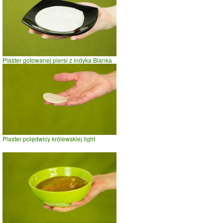
Plaster gotowanej piersi z indyka Bianka
Plaster polędwicy królewskiej light