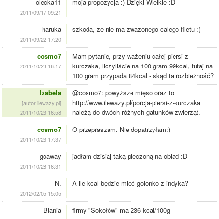
olecka11
moja propozycja :) Dzięki Wielkie :D
2011/09/17 09:21
haruka
szkoda, ze nie ma zwazonego calego filetu :(
2011/09/22 17:20
cosmo7
Mam pytanie, przy ważeniu całej piersi z
kurczaka, liczyliście na 100 gram 99kcal, tutaj na
2011/10/23 16:17
100 gram przypada 84kcal - skąd ta rozbieżność?
Izabela
@cosmo7: powyższe mięso oraz to:
http://www.ilewazy.pl/porcja-piersi-z-kurczaka
[autor ilewazy.pl]
należą do dwóch różnych gatunków zwierząt.
2011/10/23 16:58
cosmo7
O przepraszam. Nie dopatrzyłam:)
2011/10/23 17:37
goaway
jadłam dzisiaj taką pieczoną na obiad :D
2011/10/28 16:31
N.
A ile kcal będzie mieć golonko z indyka?
2012/02/05 15:05
Blania
firmy "Sokołów" ma 236 kcal/100g