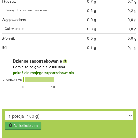
Tłuszcz
0,7 g
0,7 g
Kwasy tłuszczowe nasycone
0,2 g
0,2 g
Węglowodany
0,0 g
0,0 g
Cukry proste
0,0 g
0,0 g
Błonnik
0,0 g
0,0 g
Sól
0,1 g
0,1 g
Dzienne zapotrzebowanie
Porcja ze zdjęcia
dla 2000 kcal
pokaż dla mojego zapotrzebowania
energia (4 %)
0
100
Do kalkulatora