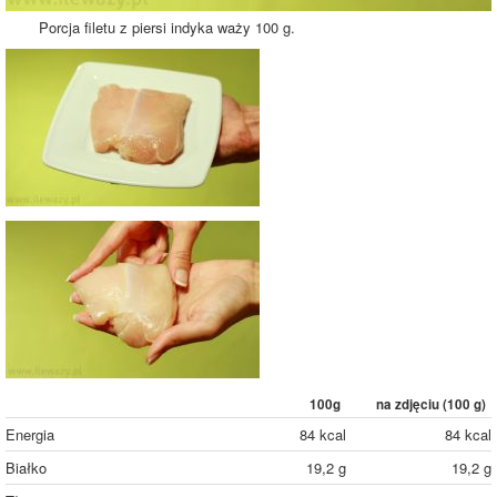
Porcja filetu z piersi indyka waży 100 g.
100g
na zdjęciu (
100
g)
Energia
84 kcal
84 kcal
Białko
19,2 g
19,2 g