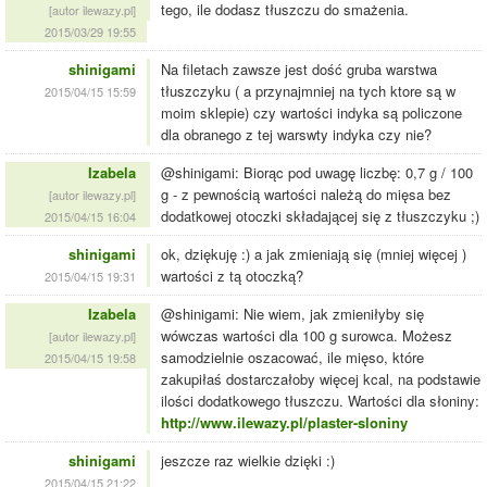
tego, ile dodasz tłuszczu do smażenia.
[autor ilewazy.pl]
2015/03/29 19:55
shinigami
Na filetach zawsze jest dość gruba warstwa
tłuszczyku ( a przynajmniej na tych ktore są w
2015/04/15 15:59
moim sklepie) czy wartości indyka są policzone
dla obranego z tej warswty indyka czy nie?
Izabela
@shinigami: Biorąc pod uwagę liczbę: 0,7 g / 100
g - z pewnością wartości należą do mięsa bez
[autor ilewazy.pl]
dodatkowej otoczki składającej się z tłuszczyku ;)
2015/04/15 16:04
shinigami
ok, dziękuję :) a jak zmieniają się (mniej więcej )
wartości z tą otoczką?
2015/04/15 19:31
Izabela
@shinigami: Nie wiem, jak zmieniłyby się
wówczas wartości dla 100 g surowca. Możesz
[autor ilewazy.pl]
samodzielnie oszacować, ile mięso, które
2015/04/15 19:58
zakupiłaś dostarczałoby więcej kcal, na podstawie
ilości dodatkowego tłuszczu. Wartości dla słoniny:
http://www.ilewazy.pl/plaster-sloniny
shinigami
jeszcze raz wielkie dzięki :)
2015/04/15 21:22