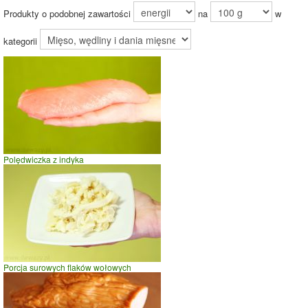
tłuszczów (8%)
Produkty o podobnej zawartości
na
w
kategorii
92%
Czas potrzebny na spalenie porcji ze zdjęcia
dla osoby o
wadze
70
kg -
zobacz dla swojej wagi
jazda na rowerze
Polędwiczka z indyka
szybki taniec,trucht
spacer
prasowanie
prowadzenie samochodu
0
10
20
czas w minutach
Porcja surowych flaków wołowych