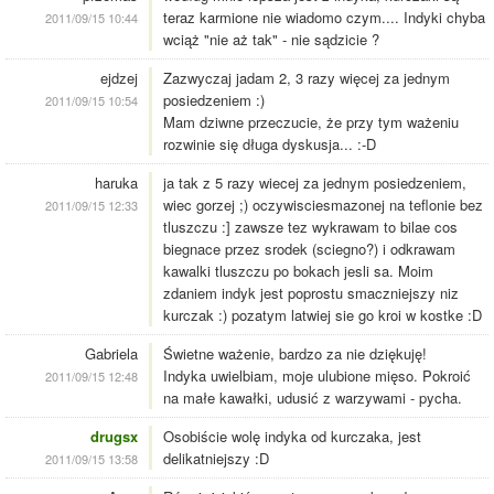
teraz karmione nie wiadomo czym.... Indyki chyba
2011/09/15 10:44
wciąż "nie aż tak" - nie sądzicie ?
ejdzej
Zazwyczaj jadam 2, 3 razy więcej za jednym
posiedzeniem :)
2011/09/15 10:54
Mam dziwne przeczucie, że przy tym ważeniu
rozwinie się długa dyskusja... :-D
haruka
ja tak z 5 razy wiecej za jednym posiedzeniem,
wiec gorzej ;) oczywisciesmazonej na teflonie bez
2011/09/15 12:33
tluszczu :] zawsze tez wykrawam to bilae cos
biegnace przez srodek (sciegno?) i odkrawam
kawalki tluszczu po bokach jesli sa. Moim
zdaniem indyk jest poprostu smaczniejszy niz
kurczak :) pozatym latwiej sie go kroi w kostke :D
Gabriela
Świetne ważenie, bardzo za nie dziękuję!
Indyka uwielbiam, moje ulubione mięso. Pokroić
2011/09/15 12:48
na małe kawałki, udusić z warzywami - pycha.
drugsx
Osobiście wolę indyka od kurczaka, jest
delikatniejszy :D
2011/09/15 13:58