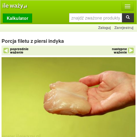
Kalkulator
Produkty
Zaloguj
Zarejestruj
Dziennik
Porcja filetu z piersi indyka
Przelicznik
poprzednie
następne
ważenie
ważenie
Porównywarka
Porady
Słownik
O stronie
Kontakt