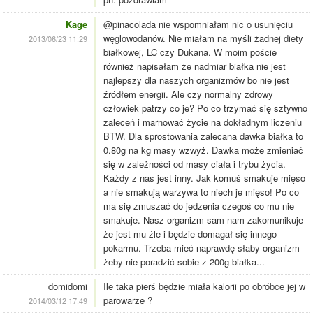
Kage
@pinacolada nie wspomniałam nic o usunięciu
węglowodanów. Nie miałam na myśli żadnej diety
2013/06/23 11:29
białkowej, LC czy Dukana. W moim poście
również napisałam że nadmiar białka nie jest
najlepszy dla naszych organizmów bo nie jest
źródłem energii. Ale czy normalny zdrowy
człowiek patrzy co je? Po co trzymać się sztywno
zaleceń i marnować życie na dokładnym liczeniu
BTW. Dla sprostowania zalecana dawka białka to
0.80g na kg masy wzwyż. Dawka może zmieniać
się w zależności od masy ciała i trybu życia.
Każdy z nas jest inny. Jak komuś smakuje mięso
a nie smakują warzywa to niech je mięso! Po co
ma się zmuszać do jedzenia czegoś co mu nie
smakuje. Nasz organizm sam nam zakomunikuje
że jest mu źle i będzie domagał się innego
pokarmu. Trzeba mieć naprawdę słaby organizm
żeby nie poradzić sobie z 200g białka...
domidomi
Ile taka pierś będzie miała kalorii po obróbce jej w
parowarze ?
2014/03/12 17:49