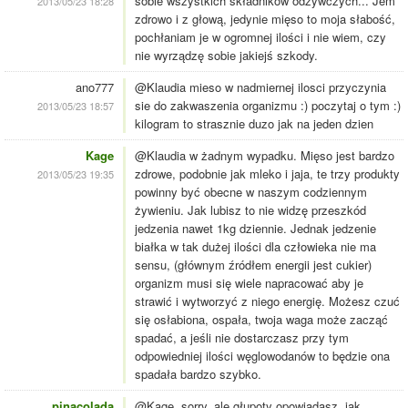
sobie wszystkich składników odzywczych... Jem
2013/05/23 18:28
zdrowo i z głową, jedynie mięso to moja słabość,
pochłaniam je w ogromnej ilości i nie wiem, czy
nie wyrządzę sobie jakiejś szkody.
ano777
@Klaudia mieso w nadmiernej ilosci przyczynia
sie do zakwaszenia organizmu :) poczytaj o tym :)
2013/05/23 18:57
kilogram to strasznie duzo jak na jeden dzien
Kage
@Klaudia w żadnym wypadku. Mięso jest bardzo
zdrowe, podobnie jak mleko i jaja, te trzy produkty
2013/05/23 19:35
powinny być obecne w naszym codziennym
żywieniu. Jak lubisz to nie widzę przeszkód
jedzenia nawet 1kg dziennie. Jednak jedzenie
białka w tak dużej ilości dla człowieka nie ma
sensu, (głównym źródłem energii jest cukier)
organizm musi się wiele napracować aby je
strawić i wytworzyć z niego energię. Możesz czuć
się osłabiona, ospała, twoja waga może zacząć
spadać, a jeśli nie dostarczasz przy tym
odpowiedniej ilości węglowodanów to będzie ona
spadała bardzo szybko.
pinacolada
@Kage, sorry, ale głupoty opowiadasz, jak