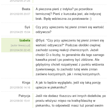
2012/02/05 21:25
Beata
A pieczona pierś z indyka? po przeróbce
termicznej? Pierś z kurczaka jest, ale indyczej
2012/02/05 23:07
brak. Będę wdzieczna za poratowanie :)
Syś
Czy przy upieczeniu tej piersi zmieni się wartość
odżywcza?
2012/04/25 15:04
Izabela
@Syś: "Czy przy upieczeniu tej piersi zmieni się
wartość odżywcza?" Podczas obróbki cieplnej
[autor ilewazy.pl]
zachodzi szereg reakcji chemicznych. Jeżeli
2012/04/30 22:45
chodzi Ci o liczby, to generalnie dla tego samego
kawałka przed i po powinny być zbliżone. Ale
gdybyśmy chcieli rozpatrywać z punktu widzenia
żywieniowego, to zachodzi tutaj wiele zmian
zarówno korzystnych, jak i mniej korzystnych.
Kinga
A jak to będzie wyglądało, jeśli się taką porcję
upiecze w piekarniku?
2012/09/30 14:16
Patrycja
Jeśli nie dodasz tłuszczu ani innych dodatków, po
prostu włożysz mięso na kratkę/blaszkę w
2012/09/30 15:41
piekarniku, to odpowiedź masz tuż ponad swoim