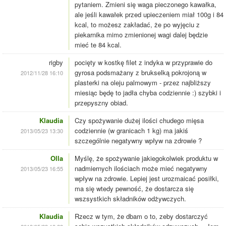
pytaniem. Zmieni się waga pieczonego kawałka,
ale jeśli kawałek przed upieczeniem miał 100g i 84
kcal, to możesz zakładać, że po wyjęciu z
piekarnika mimo zmienionej wagi dalej będzie
mieć te 84 kcal.
rigby
pocięty w kostkę filet z indyka w przyprawie do
gyrosa podsmażany z brukselką pokrojoną w
2012/11/28 16:10
plasterki na oleju palmowym - przez najbliższy
miesiąc będę to jadła chyba codziennie :) szybki i
przepyszny obiad.
Klaudia
Czy spożywanie dużej ilości chudego mięsa
codziennie (w granicach 1 kg) ma jakiś
2013/05/23 13:30
szczególnie negatywny wpływ na zdrowie ?
Olla
Myślę, że spożywanie jakiegokolwiek produktu w
nadmiernych ilościach może mieć negatywny
2013/05/23 16:55
wpływ na zdrowie. Lepiej jest urozmaicać posiłki,
ma się wtedy pewność, że dostarcza się
wszsystkich składników odżywczych.
Klaudia
Rzecz w tym, że dbam o to, zeby dostarczyć