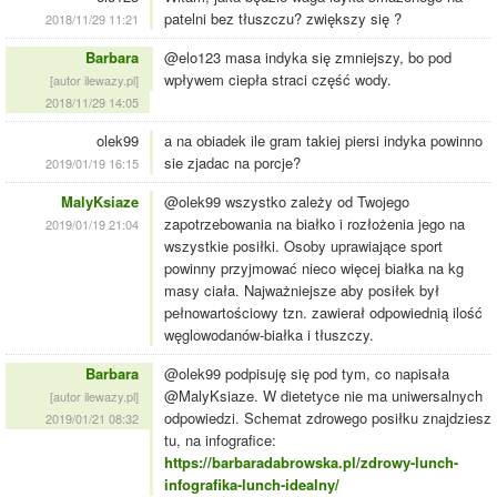
patelni bez tłuszczu? zwiększy się ?
2018/11/29 11:21
Barbara
@elo123 masa indyka się zmniejszy, bo pod
wpływem ciepła straci część wody.
[autor ilewazy.pl]
2018/11/29 14:05
olek99
a na obiadek ile gram takiej piersi indyka powinno
sie zjadac na porcje?
2019/01/19 16:15
MalyKsiaze
@olek99 wszystko zależy od Twojego
zapotrzebowania na białko i rozłożenia jego na
2019/01/19 21:04
wszystkie posiłki. Osoby uprawiające sport
powinny przyjmować nieco więcej białka na kg
masy ciała. Najważniejsze aby posiłek był
pełnowartościowy tzn. zawierał odpowiednią ilość
węglowodanów-białka i tłuszczy.
Barbara
@olek99 podpisuję się pod tym, co napisała
@MalyKsiaze. W dietetyce nie ma uniwersalnych
[autor ilewazy.pl]
odpowiedzi. Schemat zdrowego posiłku znajdziesz
2019/01/21 08:32
tu, na infografice:
https://barbaradabrowska.pl/zdrowy-lunch-
infografika-lunch-idealny/