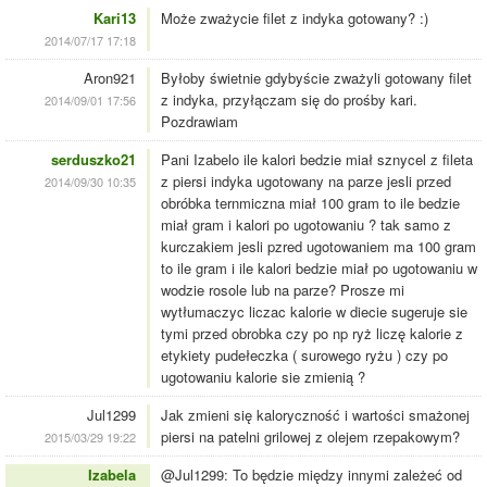
Kari13
Może zważycie filet z indyka gotowany? :)
2014/07/17 17:18
Aron921
Byłoby świetnie gdybyście zważyli gotowany filet
z indyka, przyłączam się do prośby kari.
2014/09/01 17:56
Pozdrawiam
serduszko21
Pani Izabelo ile kalori bedzie miał sznycel z fileta
z piersi indyka ugotowany na parze jesli przed
2014/09/30 10:35
obróbka ternmiczna miał 100 gram to ile bedzie
miał gram i kalori po ugotowaniu ? tak samo z
kurczakiem jesli pzred ugotowaniem ma 100 gram
to ile gram i ile kalori bedzie miał po ugotowaniu w
wodzie rosole lub na parze? Prosze mi
wytłumaczyc liczac kalorie w diecie sugeruje sie
tymi przed obrobka czy po np ryż liczę kalorie z
etykiety pudełeczka ( surowego ryżu ) czy po
ugotowaniu kalorie sie zmienią ?
Jul1299
Jak zmieni się kaloryczność i wartości smażonej
piersi na patelni grilowej z olejem rzepakowym?
2015/03/29 19:22
Izabela
@Jul1299: To będzie między innymi zależeć od