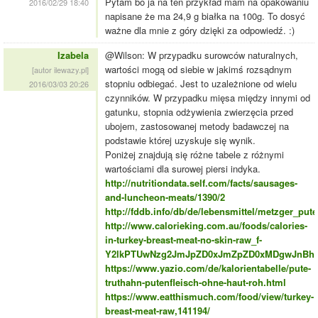
Pytam bo ja na ten przykład mam na opakowaniu
2016/02/29 18:40
napisane że ma 24,9 g białka na 100g. To dosyć
ważne dla mnie z góry dzięki za odpowiedź. :)
Izabela
@Wilson: W przypadku surowców naturalnych,
wartości mogą od siebie w jakimś rozsądnym
[autor ilewazy.pl]
stopniu odbiegać. Jest to uzależnione od wielu
2016/03/03 20:26
czynników. W przypadku mięsa między innymi od
gatunku, stopnia odżywienia zwierzęcia przed
ubojem, zastosowanej metody badawczej na
podstawie której uzyskuje się wynik.
Poniżej znajdują się różne tabele z różnymi
wartościami dla surowej piersi indyka.
http://nutritiondata.self.com/facts/sausages-
and-luncheon-meats/1390/2
http://fddb.info/db/de/lebensmittel/metzger_put
http://www.calorieking.com.au/foods/calories-
in-turkey-breast-meat-no-skin-raw_f-
Y2lkPTUwNzg2JmJpZD0xJmZpZD0xMDgwJnBhc
https://www.yazio.com/de/kalorientabelle/pute-
truthahn-putenfleisch-ohne-haut-roh.html
https://www.eatthismuch.com/food/view/turkey-
breast-meat-raw,141194/