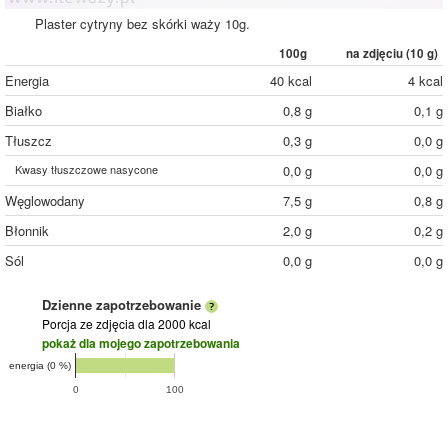
Plaster cytryny bez skórki waży 10g.
100g
na zdjęciu (
10
g)
Energia
40 kcal
4 kcal
Białko
0,8 g
0,1 g
Tłuszcz
0,3 g
0,0 g
Kwasy tłuszczowe nasycone
0,0 g
0,0 g
Węglowodany
7,5 g
0,8 g
Błonnik
2,0 g
0,2 g
Sól
0,0 g
0,0 g
Dzienne zapotrzebowanie
Porcja ze zdjęcia
dla 2000 kcal
pokaż dla mojego zapotrzebowania
energia (0 %)
0
100