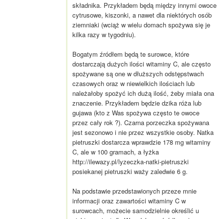
składnika. Przykładem będą między innymi owoce
cytrusowe, kiszonki, a nawet dla niektórych osób
ziemniaki (wciąż w wielu domach spożywa się je
kilka razy w tygodniu).
Bogatym źródłem będą te surowce, które
dostarczają dużych ilości witaminy C, ale często
spożywane są one w dłuższych odstępstwach
czasowych oraz w niewielkich ilościach lub
należałoby spożyć ich dużą ilość, żeby miała ona
znaczenie. Przykładem będzie dzika róża lub
gujawa (kto z Was spożywa często te owoce
przez cały rok ?). Czarna porzeczka spożywana
jest sezonowo i nie przez wszystkie osoby. Natka
pietruszki dostarcza wprawdzie 178 mg witaminy
C, ale w 100 gramach, a łyżka
http://ilewazy.pl/lyzeczka-natki-pietruszki
posiekanej pietruszki waży zaledwie 6 g.
Na podstawie przedstawionych przeze mnie
informacji oraz zawartości witaminy C w
surowcach, możecie samodzielnie określić u