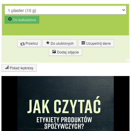
Do kalkulatora
Przelicz
Do ulubionych
Uzupełnij dane
Dodaj zdjęcie
Pokaż wykresy
Wykres składu produktu
Białko (1%)
Węglowodany
8%
(8%)
Pozostałe (91%)
91%