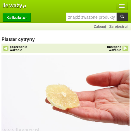
Kalkulator
Produkty
Zaloguj
Zarejestruj
Dziennik
Plaster cytryny
Przelicznik
poprzednie
następne
ważenie
ważenie
Porównywarka
Porady
Słownik
O stronie
Kontakt