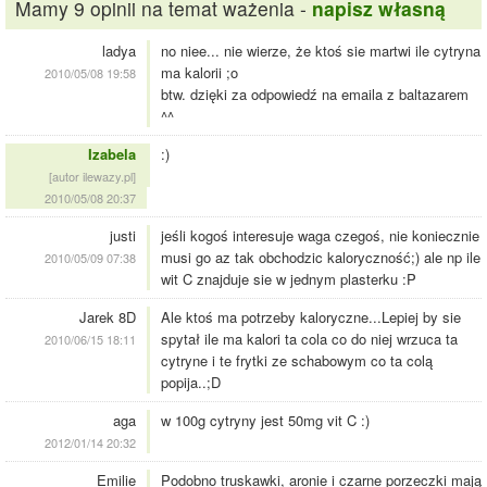
Mamy 9 opinii na temat ważenia -
napisz własną
ladya
no niee... nie wierze, że ktoś sie martwi ile cytryna
ma kalorii ;o
2010/05/08 19:58
btw. dzięki za odpowiedź na emaila z baltazarem
^^
Izabela
:)
[autor ilewazy.pl]
2010/05/08 20:37
justi
jeśli kogoś interesuje waga czegoś, nie koniecznie
musi go az tak obchodzic kaloryczność;) ale np ile
2010/05/09 07:38
wit C znajduje sie w jednym plasterku :P
Jarek 8D
Ale ktoś ma potrzeby kaloryczne...Lepiej by sie
spytał ile ma kalori ta cola co do niej wrzuca ta
2010/06/15 18:11
cytryne i te frytki ze schabowym co ta colą
popija..;D
aga
w 100g cytryny jest 50mg vit C :)
2012/01/14 20:32
Emilie
Podobno truskawki, aronie i czarne porzeczki mają