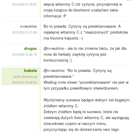
więcej witaminy C niż cytryna, przynajmniej w
2012/03/10 16:07
mojej książce do biochemii znalazłam takie
informacje :P
n-neutrino
Bo to prawda. Cytryny są prereklamowane. A
najwięcej witaminy C z "niepozornych" produktów
2012/03/10 21:59
ma kiszona kapusta :-)
drugsx
@n-neutrino - ale to nie zmienia faktu, że jak dla
mnie do herbaty zwykłej cytryna jest
2012/03/10 22:15
koniecznością :)
Izabela
@n-neutrino: "Bo to prawda. Cytryny są
prereklamowane."
[autor ilewazy.pl]
Według mnie słowo "przereklamowane" nie jest w
2012/03/19 09:04
tym przypadku prawidłowym stwierdzeniem.
Wyróżniamy surowce będące dobrym lub bogatym
źródłem witaminy C.
Dobrym źródłem będą te surowce, które nie
zawierają dużych ilości witaminy C, ale występują
stosunkowo często w naszym menu,
przyczyniając się do dostarczania nam tego