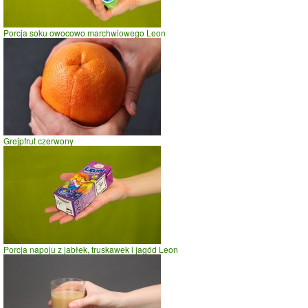
Porcja soku owocowo marchwiowego Leon
Grejpfrut czerwony
Porcja napoju z jabłek, truskawek i jagód Leon