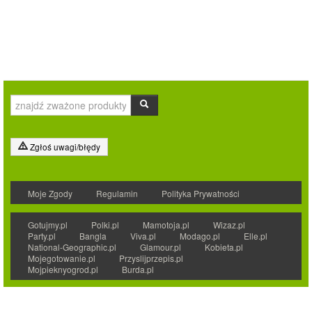
Zgłoś uwagi/błędy
Moje Zgody
Regulamin
Polityka Prywatności
Gotujmy.pl
Polki.pl
Mamotoja.pl
Wizaz.pl
Party.pl
Bangla
Viva.pl
Modago.pl
Elle.pl
National-Geographic.pl
Glamour.pl
Kobieta.pl
Mojegotowanie.pl
Przyslijprzepis.pl
Mojpieknyogrod.pl
Burda.pl