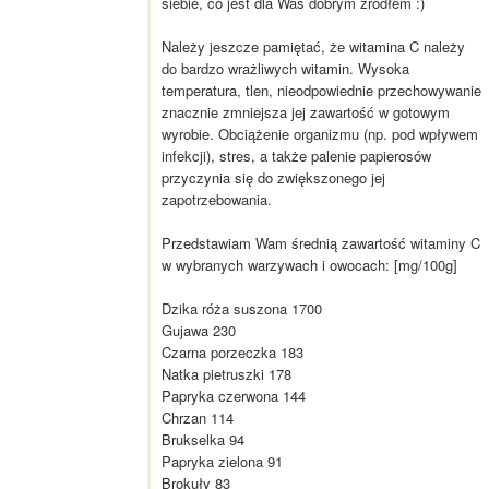
siebie, co jest dla Was dobrym źródłem :)
Należy jeszcze pamiętać, że witamina C należy
do bardzo wrażliwych witamin. Wysoka
temperatura, tlen, nieodpowiednie przechowywanie
znacznie zmniejsza jej zawartość w gotowym
wyrobie. Obciążenie organizmu (np. pod wpływem
infekcji), stres, a także palenie papierosów
przyczynia się do zwiększonego jej
zapotrzebowania.
Przedstawiam Wam średnią zawartość witaminy C
w wybranych warzywach i owocach: [mg/100g]
Dzika róża suszona 1700
Gujawa 230
Czarna porzeczka 183
Natka pietruszki 178
Papryka czerwona 144
Chrzan 114
Brukselka 94
Papryka zielona 91
Brokuły 83