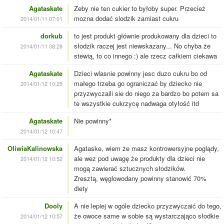
Agataskate
Zeby nie ten cukier to byłoby super. Przecież
mozna dodać slodzik zamiast cukru
2014/01/11 07:01
dorkub
to jest produkt głównie produkowany dla dzieci to
słodzik raczej jest niewskazany... No chyba że
2014/01/11 08:28
stewią, to co innego :) ale rzecz całkiem ciekawa
Agataskate
Dzieci wlasnie powinny jesc duzo cukru bo od
małego trzeba go ograniczać by dziecko nie
2014/01/12 10:25
przyzwyczaili sie do niego za bardzo bo potem sa
te wszystkie cukrzycę nadwaga otyłość itd
Agataskate
Nie powinny*
2014/01/12 10:47
OliwiaKalinowska
Agataske, wiem że masz kontrowersyjne poglądy,
ale wez pod uwagę że produkty dla dzieci nie
2014/01/12 10:52
mogą zawierać sztucznych słodzików.
Zresztą, węglowodany powinny stanowić 70%
diety
Dooly
A nie lepiej w ogóle dziecko przyzwyczaić do tego,
że owoce same w sobie są wystarczająco słodkie
2014/01/12 10:57