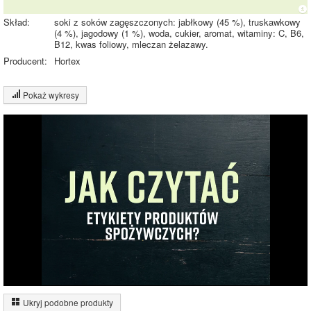
Skład:
soki z soków zagęszczonych: jabłkowy (45 %), truskawkowy
(4 %), jagodowy (1 %), woda, cukier, aromat, witaminy: C, B6,
B12, kwas foliowy, mleczan żelazawy.
Producent:
Hortex
Pokaż wykresy
Wykres składu produktu
Węglowodany
(10%)
10%
Pozostałe (90%)
90%
Wykres źródeł energii produktu
Energia z białek
(2%)
Ukryj podobne produkty