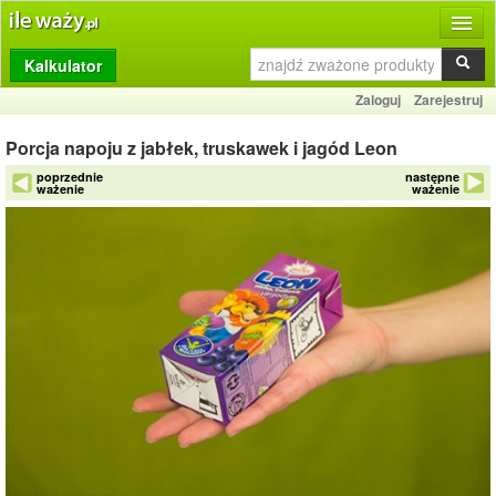
Kalkulator
Produkty
Zaloguj
Zarejestruj
Dziennik
Porcja napoju z jabłek, truskawek i jagód Leon
Przelicznik
poprzednie
następne
ważenie
ważenie
Porównywarka
Porady
Słownik
O stronie
Kontakt