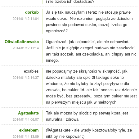
i nie trzeba ich dosładzać?
dorkub
Ja się tak nauczyłam i teraz nie stosuję prawie
wcale cukru. Nie rozumiem poglądu że dzieciom
2014/01/12 11:04
powinno się podawać cukier, raczej trzeba go
ograniczać?
OliwiaKalinowska
Ograniczać, jak najbardziej, ale nie odmawiać.
Jeśli nie je się/pije czegoś hurtowo nie zaszkodzi
2014/01/12 11:14
ani taki soczek, ani czekoladka, ani chipsy ani nic
innego.
exiables
nie popadajmy ze skrajności w skrajność, jak
dziecko miałoby się opić 2l takiego soku to
2014/01/12 14:37
wiadomo, że nie byłoby to zbyt pozytywne dla
zdrowia, bo cukier itd. ale taki soczek raz dziennie
może być, bez przesady.. poza tym cukier nie jest
na pierwszym miejscu jak w niektórych!
Agataskate
Tak ale mozna by slodzic np stewią ktora jest
naturalna i zdrowa
2014/01/14 06:07
existebam
@Agataskate - ale wtedy kosztowałoby tyle, że
nikt by nie kupował ;)
2014/01/14 13:09