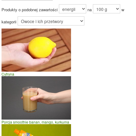
Energia z
tłuszczów (4%)
Produkty o podobnej zawartości
na
w
Energia z
węglowodanów
(94%)
kategorii
94%
Czas potrzebny na spalenie porcji ze zdjęcia
dla osoby o
wadze
70
kg -
zobacz dla swojej wagi
jazda na rowerze
Cytryna
szybki taniec,trucht
spacer
prasowanie
prowadzenie samochodu
0
10
20
czas w minutach
Porcja smoothie banan, mango, kurkuma