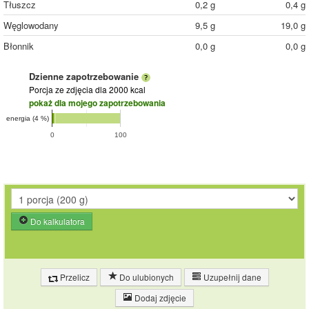
Tłuszcz
0,2 g
0,4 g
Węglowodany
9,5 g
19,0 g
Błonnik
0,0 g
0,0 g
Dzienne zapotrzebowanie
Porcja ze zdjęcia
dla 2000 kcal
pokaż dla mojego zapotrzebowania
energia (4 %)
0
100
Do kalkulatora
Przelicz
Do ulubionych
Uzupełnij dane
Dodaj zdjęcie