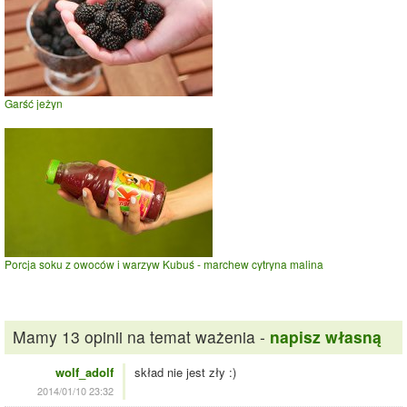
Garść jeżyn
Porcja soku z owoców i warzyw Kubuś - marchew cytryna malina
Mamy 13 opinii na temat ważenia -
napisz własną
wolf_adolf
skład nie jest zły :)
2014/01/10 23:32