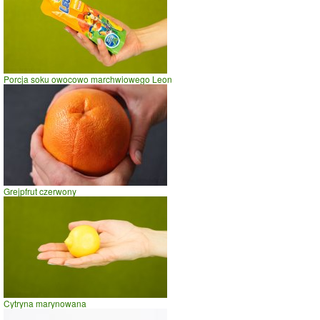
Porcja soku owocowo marchwiowego Leon
Grejpfrut czerwony
Cytryna marynowana