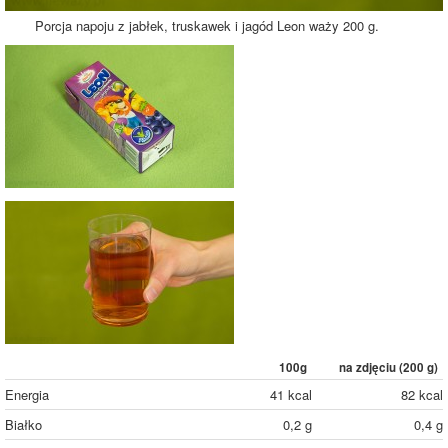
Porcja napoju z jabłek, truskawek i jagód Leon waży 200 g.
100g
na zdjęciu (
200
g)
Energia
41 kcal
82 kcal
Białko
0,2 g
0,4 g