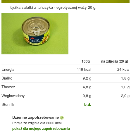
Łyżka sałatki z tuńczyka - egzotycznej waży 20 g.
100g
na zdjęciu (
20
g)
Energia
119 kcal
24 kcal
Białko
9,2 g
1,8 g
Tłuszcz
4,8 g
1,0 g
Węglowodany
9,8 g
2,0 g
Błonnik
b.d.
-
Dzienne zapotrzebowanie
Porcja ze zdjęcia
dla 2000 kcal
pokaż dla mojego zapotrzebowania