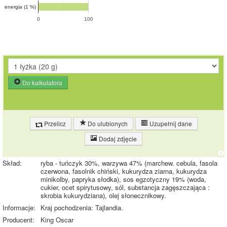
energia (1 %)
0
100
Do kalkulatora
Przelicz
Do ulubionych
Uzupełnij dane
Dodaj zdjęcie
Skład:
ryba - tuńczyk 30%, warzywa 47% (marchew. cebula, fasola
czerwona, fasolnik chiński, kukurydza ziarna, kukurydza
minikolby, papryka słodka), sos egzotyczny 19% (woda,
cukier, ocet spirytusowy, sól, substancja zagęszczająca :
skrobia kukurydziana), olej słonecznikowy.
Informacje:
Kraj pochodzenia: Tajlandia.
Producent:
King Oscar