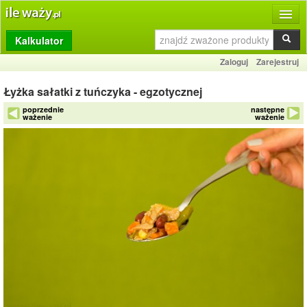
Kalkulator
Produkty
Zaloguj
Zarejestruj
Dziennik
Łyżka sałatki z tuńczyka - egzotycznej
Przelicznik
poprzednie
następne
ważenie
ważenie
Porównywarka
Porady
Słownik
O stronie
Kontakt