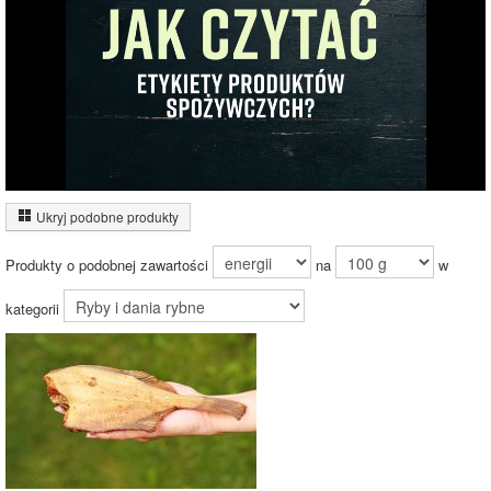
76.8%
Wykres źródeł energii produktu
Energia z białek
(66%)
Ukryj podobne produkty
Energia z
tłuszczów (34%)
33.7%
Produkty o podobnej zawartości
na
w
Energia z
węglowodanów
65.3%
(1%)
kategorii
Czas potrzebny na spalenie porcji ze zdjęcia
dla osoby o
wadze
70
kg -
zobacz dla swojej wagi
jazda na rowerze