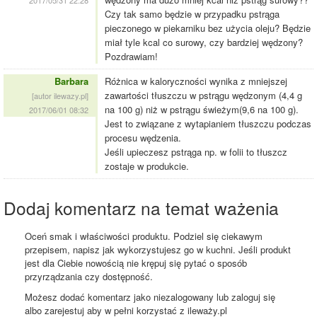
2017/05/31 22:28
Czy tak samo będzie w przypadku pstrąga
pieczonego w piekarniku bez użycia oleju? Będzie
miał tyle kcal co surowy, czy bardziej wędzony?
Pozdrawiam!
Barbara
Różnica w kaloryczności wynika z mniejszej
zawartości tłuszczu w pstrągu wędzonym (4,4 g
[autor ilewazy.pl]
na 100 g) niż w pstrągu świeżym(9,6 na 100 g).
2017/06/01 08:32
Jest to związane z wytapianiem tłuszczu podczas
procesu wędzenia.
Jeśli upieczesz pstrąga np. w folii to tłuszcz
zostaje w produkcie.
Dodaj komentarz na temat ważenia
Oceń smak i właściwości produktu. Podziel się ciekawym
przepisem, napisz jak wykorzystujesz go w kuchni. Jeśli produkt
jest dla Ciebie nowością nie krępuj się pytać o sposób
przyrządzania czy dostępność.
Możesz dodać komentarz jako niezalogowany lub zaloguj się
albo zarejestuj aby w pełni korzystać z ileważy.pl