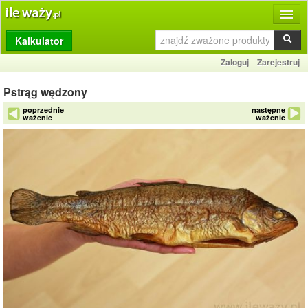
Kalkulator
Produkty
Zaloguj
Zarejestruj
Dziennik
Pstrąg wędzony
Przelicznik
poprzednie
następne
ważenie
ważenie
Porównywarka
Porady
Słownik
O stronie
Kontakt