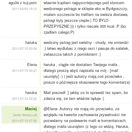
agu34 z kuj-pom
wlasnie kupilam najpyszniejszego pod sloncem
wedzonego pstraga w sklepie eko w Bydgoszczy,
2011/04/05 19:12
mialam szczescie bo trafilam na swieza dostawa,
pstragi byly jeszcze cieple:) TO BYLO
PRZEPYSZNE:))) i tylko niecale 300 kcal ;P (bo
zjadlam calego;P)
haruka
wedzony pstrag jest swietny - chudy, nie smierdzi
;) latwo wydlubac z niego osci i pasuje do salatek,
2011/07/15 00:06
zwlaszcza takich z pomidorami :)
Elena
haruka , ciągle nie dostałam Twojego maila ,
dlatego proszę abyś napisała na mój - [mail
2011/07/15 00:27
usunięty] :) ( jeśli autorzy mają coś przeciwko ,
prosze o późniejsze skasowanie tego komentarza)
haruka
Mail poszedł :] jakby co to sprawdź tez spam, bo
zdarza się, ze tam właśnie ląduje :|
2011/07/15 02:22
Maciej
@Elena: Autorzy nie mają nic przeciwko, ze
względu na kwestie zachowania prywatności nie
[autor ilewazy.pl]
pozwalamy na podawanie maili w komentarzach,
2011/07/15 07:32
dlatego maila usunąłem (z tego co widzę, Haruka,