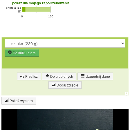
pokaż dla mojego zapotrzebowania
energia (13
%)
0
100
Do kalkulatora
Przelicz
Do ulubionych
Uzupełnij dane
Dodaj zdjęcie
Pokaż wykresy
Wykres składu produktu
Białko (19%)
Tłuszcz (4%)
19.2%
Pozostałe (76%)