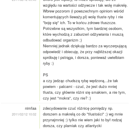
względu na wartości odżywcze i tak wolę makrelę.
Wbrew pozorom (i powszechnym opiniom wśród
komentujących ileważy.pl) wolę tłuste ryby i nie
"boję się" ich. To w końcu zdrowe tłuszcze.
Potrzebne są wszystkim, tym bardziej osobom,
które wychodzą z zaburzeń odżywiania i muszą
odbudować organizm ;)
Niemniej jednak dziękuję bardzo za wyczerpującą
odpowiedź i obiecuję, że przy najbliższej okazji
spróbuję i pstrąga, i dorsza, ponieważ uwielbiam
ryby :)
PS
a czy jedząc chudszą rybę wędzoną...że tak
powiem - palcami - czuć, że jest dużo mniej
tłusta, czy głównie różni się smakiem, a nie tym,
czy jest "mokra", czy nie? :)
nimfaa
zdecydowanie czuć różnicę pomiędzy np.
dorszem a makrelą co do "tłustości" ;) wg mnie
2011/02/12 10:02
przynajmniej :) tylko nie wiem jaki to był rodzaj
dorsza, czy plamiak czy atlantycki