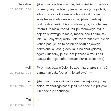
Sebisław
@ emma: śledzie w occie, też uwielbiam, zawsze
do marynaty dodajemy jeszcze papryczkę chilli,
2011/02/12 15:34
albo przyprawy korzenne, chociaż od matjasów
wolę tusze śledziowe w occie, jakoś bardziej mi
podchodzą, jeśli lubisz tłustsze ryby, to polecam
tatara z łososia, robisz tak jak wołowego, tylko
dajesz surowego łososia, można dać żółtko, tak
jak i w klasycznej wersji, ale moim zdaniem nie do
końca pasuje, za to odrobina sosu sojowego,
pokrojona w kostkę cebula, albo szczypiorek,
ogórek kiszony, ja siekam jeszcze oliwki i chilli,
pasują do tego zioła prowansalskie, polecam ;)
wolf
@ emma: oczywiście, że zbyt mało, zresztą Tyś
sama napisała "bynajmniej zdrowy" ;))
2011/02/12 17:03
Tyś
@emma : czasami warto zjeść mniej kaloryczny
obiad ,w szczególności jeśli nie chce się przytyć
2011/02/13 18:52
lub chce się schudnąć.
Tyś
;)
2011/02/13 18:52