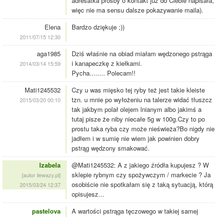
adresatka prośby o kontakt już do Ciebie napisała,
więc nie ma sensu dalsze pokazywanie maila).
Elena
Bardzo dziękuje ;))
2011/07/15 12:30
aga1985
Dziś właśnie na obiad miałam wędzonego pstrąga
i kanapeczkę z kiełkami.
2014/03/14 15:59
Pycha........ Polecam!!
Mati1245532
Czy u was mięsko tej ryby też jest takie kleiste
tzn. u mnie po wyłożeniu na talerze widać tłuszcz
2015/03/20 00:10
tak jakbym polał olejem lnianym albo jakimś a
tutaj pisze że niby niecałe 5g w 100g.Czy to po
prostu taka ryba czy może nieświeża?Bo nigdy nie
jadłem i w sumię nie wiem jak powinien dobry
pstrąg wędzony smakować.
Izabela
@Mati1245532: A z jakiego źródła kupujesz ? W
sklepie rybnym czy spożywczym / markecie ? Ja
[autor ilewazy.pl]
osobiście nie spotkałam się z taką sytuacją, którą
2015/03/24 12:37
opisujesz...
pastelova
A wartości pstrąga tęczowego w takiej samej