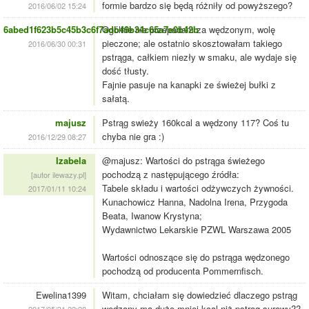
formie bardzo się będą różniły od powyższego?
2016/06/02 15:24
6abed1f623b5c45b3c6f7adb49b34c65a7e0b42b
Ogólnie nie przepadam za wędzonym, wolę
pieczone; ale ostatnio skosztowałam takiego
2016/06/30 00:31
pstrąga, całkiem niezły w smaku, ale wydaje się
dość tłusty.
Fajnie pasuje na kanapki ze świeżej bułki z
sałatą.
majusz
Pstrąg swieży 160kcal a wędzony 117? Coś tu
chyba nie gra :)
2016/12/29 08:27
Izabela
@majusz: Wartości do pstrąga świeżego
pochodzą z następującego źródła:
[autor ilewazy.pl]
Tabele składu i wartości odżywczych żywności.
2017/01/11 10:24
Kunachowicz Hanna, Nadolna Irena, Przygoda
Beata, Iwanow Krystyna;
Wydawnictwo Lekarskie PZWL Warszawa 2005
Wartości odnoszące się do pstrąga wędzonego
pochodzą od producenta Pommernfisch.
Ewelina1399
Witam, chciałam się dowiedzieć dlaczego pstrąg
wędzony ma dużo mniej kcal niż pstrąg surowy??