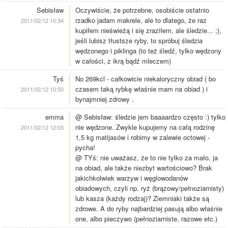
Sebisław
Oczywiście, że potrzebne, osobiście ostatnio
rzadko jadam makrele, ale to dlatego, że raz
2011/02/12 10:34
kupiłem nieświeżą i się zraziłem, ale śledzie... ;),
jeśli lubisz tłustsze ryby, to spróbuj śledzia
wędzonego i piklinga (to też śledź, tylko wędzony
w całości, z ikrą bądź mleczem)
Tyś
No 269kcl - całkowicie niekaloryczny obiad ( bo
czasem taką rybkę właśnie mam na obiad ) i
2011/02/12 10:50
bynajmniej zdrowy .
emma
@ Sebisław: śledzie jem baaaardzo często :) tylko
nie wędzone. Zwykle kupujemy na całą rodzinę
2011/02/12 12:03
1,5 kg matijasów i robimy w zalewie octowej -
pycha!
@ TYś: nie uważasz, że to nie tylko za mało, ja
na obiad, ale także niezbyt wartościowo? Brak
jakichkolwiek warzyw i węglowodanów
obiadowych, czyli np. ryż (brązowy/pełnoziarnisty)
lub kasza (każdy rodzaj)? Ziemniaki także są
zdrowe. A do ryby najbardziej pasują albo właśnie
one, albo pieczywo (pełnoziarniste, razowe etc.)