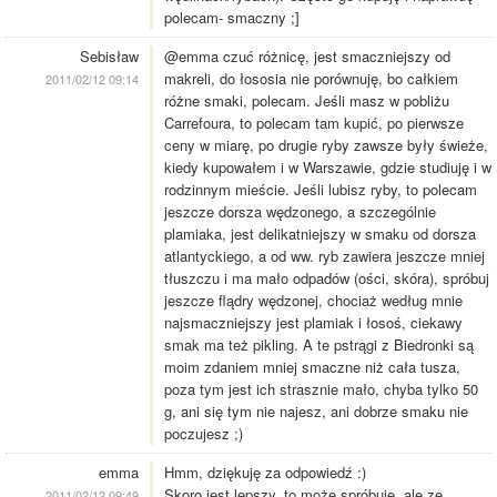
polecam- smaczny ;]
Sebisław
@emma czuć różnicę, jest smaczniejszy od
makreli, do łososia nie porównuję, bo całkiem
2011/02/12 09:14
różne smaki, polecam. Jeśli masz w pobliżu
Carrefoura, to polecam tam kupić, po pierwsze
ceny w miarę, po drugie ryby zawsze były świeże,
kiedy kupowałem i w Warszawie, gdzie studiuję i w
rodzinnym mieście. Jeśli lubisz ryby, to polecam
jeszcze dorsza wędzonego, a szczególnie
plamiaka, jest delikatniejszy w smaku od dorsza
atlantyckiego, a od ww. ryb zawiera jeszcze mniej
tłuszczu i ma mało odpadów (ości, skóra), spróbuj
jeszcze flądry wędzonej, chociaż według mnie
najsmaczniejszy jest plamiak i łosoś, ciekawy
smak ma też pikling. A te pstrągi z Biedronki są
moim zdaniem mniej smaczne niż cała tusza,
poza tym jest ich strasznie mało, chyba tylko 50
g, ani się tym nie najesz, ani dobrze smaku nie
poczujesz ;)
emma
Hmm, dziękuję za odpowiedź :)
Skoro jest lepszy, to może spróbuję, ale ze
2011/02/12 09:49