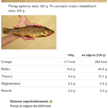
Pstrąg wędzony waży 365 g. Po usunięciu części niejadalnych
waży 230 g.
100g
na zdjęciu (
230
g)
Energia
117 kcal
269 kcal
Białko
19,4 g
44,6 g
Tłuszcz
4,4 g
10,1 g
Węglowodany
0,2 g
0,5 g
Błonnik
0,0 g
0,0 g
Dzienne zapotrzebowanie
Porcja ze zdjęcia
dla 2000 kcal