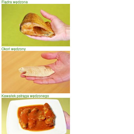
Flądra wędzona
szybki taniec,trucht
spacer
prasowanie
prowadzenie samochodu
0
25
50
czas w minutach
Okoń wędzony
Kawałek pstrąga wędzonego