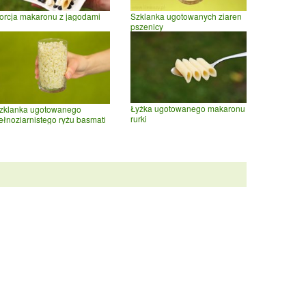
orcja makaronu z jagodami
Szklanka ugotowanych ziaren
pszenicy
Łyżka ugotowanego makaronu
zklanka ugotowanego
rurki
ełnoziarnistego ryżu basmati