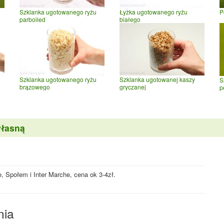
Szklanka ugotowanego ryżu
Łyżka ugotowanego ryżu
P
parboiled
białego
Szklanka ugotowanego ryżu
Szklanka ugotowanej kaszy
S
brązowego
gryczanej
p
własną
 Społem i Inter Marche, cena ok 3-4zł.
nia