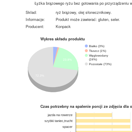
Łyżka brązowego ryżu bez gotowania po przyrządzeniu w
Skład:
ryż brązowy, olej słonecznikowy.
Informacje:
Produkt może zawierać: gluten, seler.
Producent:
Konpack
Wykres składu produktu
Białko (3%)
Tłuszcz (1%)
Węglowodany
(24%)
23.8%
Pozostałe (73%)
72.3%
Czas potrzebny na spalenie porcji ze zdjęcia
dla 
jazda na rowerze
szybki taniec,trucht
spacer