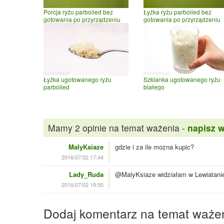
Porcja ryżu parboiled bez
Łyżka ryżu parboiled bez
gotowania po przyrządzeniu
gotowania po przyrządzeniu
Łyżka ugotowanego ryżu
Szklanka ugotowanego ryżu
parboiled
białego
Mamy 2 opinie na temat ważenia -
napisz 
MalyKsiaze
gdzie i za ile mozna kupic?
2016/07/02 17:44
Lady_Ruda
@MalyKsiaze widziałam w Lewiatanie,
2016/07/02 19:50
Dodaj komentarz na temat waże