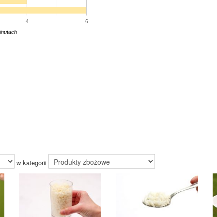
4
6
inutach
w kategorii