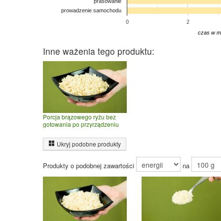
prasowanie
prowadzenie samochodu
0
2
czas w m
Inne ważenia tego produktu:
Porcja brązowego ryżu bez
gotowania po przyrządzeniu
Ukryj podobne produkty
Produkty o podobnej zawartości
na