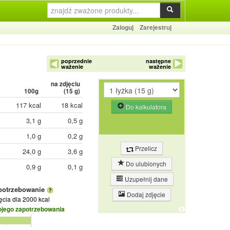
Zaloguj
Zarejestruj
poprzednie
następne
ważenie
ważenie
na zdjęciu
100g
(
15
g)
117 kcal
18 kcal
Do kalkulatora
3,1 g
0,5 g
1,0 g
0,2 g
Przelicz
24,0 g
3,6 g
Do ulubionych
0,9 g
0,1 g
Uzupełnij dane
potrzebowanie
Dodaj zdjęcie
jęcia
dla 2000 kcal
ojego zapotrzebowania