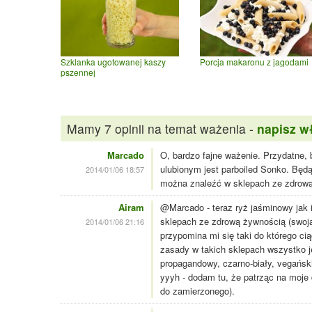
Szklanka ugotowanej kaszy
Porcja makaronu z jagodami
pszennej
Mamy 7 opinii na temat ważenia -
napisz w
Marcado
O, bardzo fajne ważenie. Przydatne, 
ulubionym jest parboiled Sonko. Będą
2014/01/06 18:57
można znaleźć w sklepach ze zdrową
Airam
@Marcado - teraz ryż jaśminowy jak 
sklepach ze zdrową żywnością (swoją 
2014/01/06 21:16
przypomina mi się taki do którego ci
zasady w takich sklepach wszystko j
propagandowy, czarno-biały, vegański
yyyh - dodam tu, że patrząc na moje
do zamierzonego).