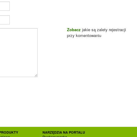
Zobacz
jakie są zalety rejestracji
przy komentowaniu
PRODUKTY
NARZĘDZIA NA PORTALU
asiona
Porównywarka