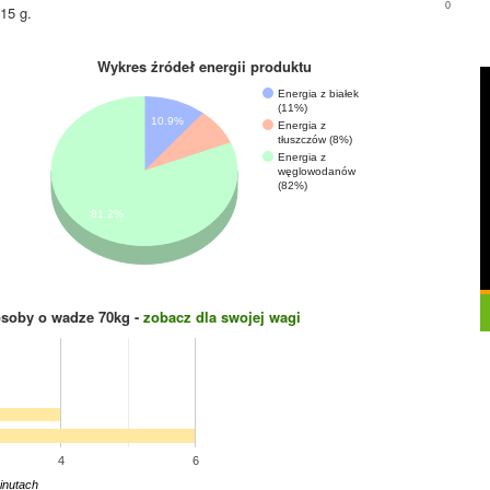
0
15 g.
Wykres źródeł energii produktu
Energia z białek
(11%)
10.9%
Energia z
tłuszczów (8%)
Energia z
węglowodanów
(82%)
81.2%
osoby o wadze
70
kg -
zobacz dla swojej wagi
4
6
inutach