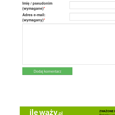
Imię / pseudonim
(wymagane)
Adres e-mail:
(wymagany)
ZWAŻONE 
Bakalie i n