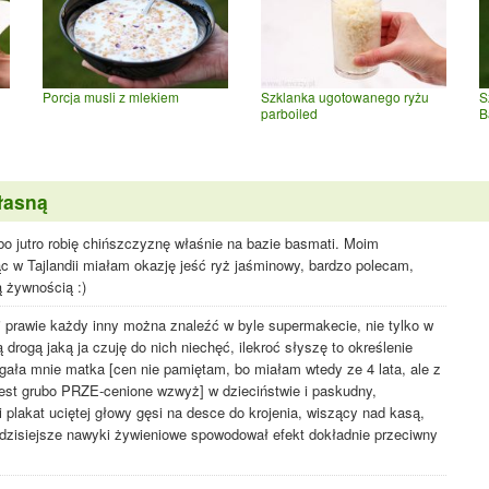
Porcja musli z mlekiem
Szklanka ugotowanego ryżu
S
parboiled
B
łasną
bo jutro robię chińszczyznę właśnie na bazie basmati. Moim
c w Tajlandii miałam okazję jeść ryż jaśminowy, bardzo polecam,
 żywnością :)
i prawie każdy inny można znaleźć w byle supermakecie, nie tylko w
drogą jaką ja czuję do nich niechęć, ilekroć słyszę to określenie
ągała mnie matka [cen nie pamiętam, bo miałam wtedy ze 4 lata, ale z
est grubo PRZE-cenione wzwyż] w dzieciństwie i paskudny,
 plakat uciętej głowy gęsi na desce do krojenia, wiszący nad kasą,
 dzisiejsze nawyki żywieniowe spowodował efekt dokładnie przeciwny