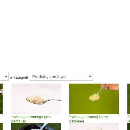
w kategorii
Łyżka ugotowanego ryżu
Łyżka ugotowanej kaszy
S
parboiled
pszennej
j