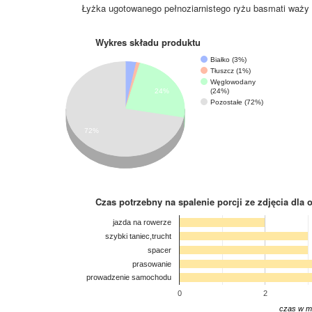
Łyżka ugotowanego pełnoziarnistego ryżu basmati waży 
Wykres składu produktu
Białko (3%)
Tłuszcz (1%)
Węglowodany
(24%)
24%
Pozostałe (72%)
72%
Czas potrzebny na spalenie porcji ze zdjęcia
dla 
jazda na rowerze
szybki taniec,trucht
spacer
prasowanie
prowadzenie samochodu
0
2
czas w m