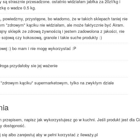
y są strasznie przesadzone. ostatnio widziałam jabłka za 20zł/kg i
zkę o wadze 0.5 kg.
 powiedzmy, przystępne, bo wiadomo, że w takich sklepach taniej nie
m "zdrowym" kąciku nie widziałam, ale może faktycznie być Airam.
jny sklepik ze zdrową żywnością i jestem zadowolona z jakości, nie
sojową czy kokosową, granole i takie suche produkty :)
wej :) bo mam i nie mogę wykorzystać :P
oga przydałoby sie jej ważenie
m "zdrowym kąciku" supermarketowym, tylko na zwykłym dziale
nia
przepisem, napisz jak wykorzystujesz go w kuchni. Jeśli produkt jest dla Ci
zy dostępność.
ię albo zarejestuj aby w pełni korzystać z ileważy.pl