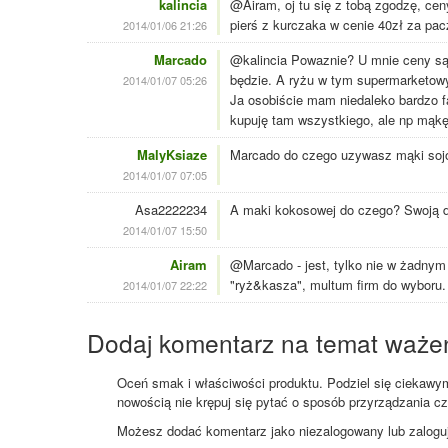
kalincia
@Airam, oj tu się z tobą zgodzę, cen
pierś z kurczaka w cenie 40zł za pac
2014/01/06 21:26
Marcado
@kalincia Powaznie? U mnie ceny są,
będzie. A ryżu w tym supermarketowy
2014/01/07 05:26
Ja osobiście mam niedaleko bardzo fa
kupuję tam wszystkiego, ale np mąkę 
MalyKsiaze
Marcado do czego uzywasz mąki sojo
2014/01/07 07:05
Asa2222234
A maki kokosowej do czego? Swoją dr
2014/01/07 15:50
Airam
@Marcado - jest, tylko nie w żadny
"ryż&kasza", multum firm do wyboru.
2014/01/07 22:22
Dodaj komentarz na temat waże
Oceń smak i właściwości produktu. Podziel się ciekawym 
nowością nie krępuj się pytać o sposób przyrządzania c
Możesz dodać komentarz jako niezalogowany lub zaloguj s