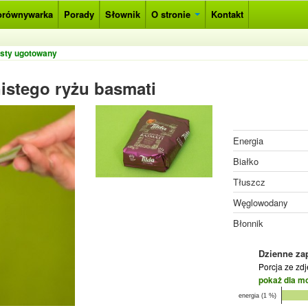
orównywarka
Porady
Słownik
O stronie
Kontakt
isty ugotowany
istego ryżu basmati
Energia
Białko
Tłuszcz
Węglowodany
Błonnik
Dzienne za
Porcja ze zd
pokaż dla m
energia (1 %)