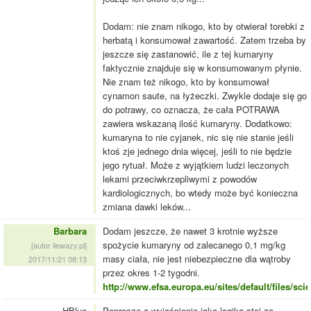
Dodam: nie znam nikogo, kto by otwierał torebki z
herbatą i konsumował zawartość. Zatem trzeba by
jeszcze się zastanowić, ile z tej kumaryny
faktycznie znajduje się w konsumowanym płynie.
Nie znam też nikogo, kto by konsumował
cynamon saute, na łyżeczki. Zwykle dodaje się go
do potrawy, co oznacza, że cała POTRAWA
zawiera wskazaną ilość kumaryny. Dodatkowo:
kumaryna to nie cyjanek, nic się nie stanie jeśli
ktoś zje jednego dnia więcej, jeśli to nie będzie
jego rytuał. Może z wyjątkiem ludzi leczonych
lekami przeciwkrzepliwymi z powodów
kardiologicznych, bo wtedy może być konieczna
zmiana dawki leków...
Barbara
Dodam jeszcze, że nawet 3 krotnie wyższe
spożycie kumaryny od zalecanego 0,1 mg/kg
[autor ilewazy.pl]
masy ciała, nie jest niebezpieczne dla wątroby
2017/11/21 08:13
przez okres 1-2 tygodni.
http://www.efsa.europa.eu/sites/default/files/sc
HBlue
Poproszę o wyjaśnienie jaka logika stoi za