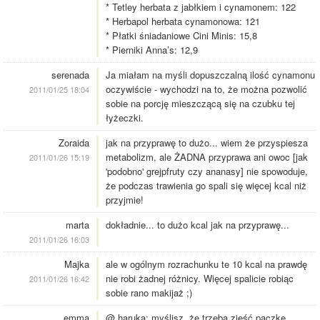
* Tetley herbata z jabłkiem i cynamonem: 122
* Herbapol herbata cynamonowa: 121
* Płatki śniadaniowe Cini Minis: 15,8
* Pierniki Anna’s: 12,9
serenada
Ja miałam na myśli dopuszczalną ilość cynamonu
oczywiście - wychodzi na to, że można pozwolić
2011/01/25 18:04
sobie na porcję mieszczącą się na czubku tej
łyżeczki.
Zoraida
jak na przyprawę to dużo... wiem że przyspiesza
metabolizm, ale ŻADNA przyprawa ani owoc [jak
2011/01/26 15:19
'podobno' grejpfruty czy ananasy] nie spowoduje,
że podczas trawienia go spali się więcej kcal niż
przyjmie!
marta
dokładnie... to dużo kcal jak na przyprawę...
2011/01/26 16:03
Majka
ale w ogólnym rozrachunku te 10 kcal na prawdę
nie robi żadnej różnicy. Więcej spalicie robiąc
2011/01/26 16:42
sobie rano makijaż ;)
emma
@ haruka: myślisz, że trzeba zjeść paczkę