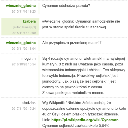
wiecznie_glodna
Cynamon odchudza prawda?
2015/11/16 19:23
Izabela
@wiecznie_glodna: Cynamon samodzielnie nie
jest w stanie spalić tkanki tłuszczowej.
[autor ilewazy.pl]
2015/11/17 10:09
wiecznie_glodna
Ale przyspiesza przemianę materii?
2015/11/20 16:04
mogultm
Są 4 rodzaje cynamonu, wietnamski ma najwięcej
kumaryn. 3 z nich są uważane jako cassia, poza
2016/10/28 15:54
wietnamskim indonezyjski i chiński. Ten sklepowy
to zwykle indonezja. Prawdziwy cejloński jest
jasno-żółty. Jak piszą że jest cejloński i jest
ciemny to na pewno któraś z cassia.
Z kawa podkręca metabolizm mocno.
słodziak
Wg Wikipedii: "Niektóre źródła podają, że
dopuszczalne dzienne spożycie cynamonu to koło
2017/11/20 15:24
40 g" Czyli osiem płaskich łyżeczek dziennie.
Link:
https://pl.wikipedia.org/wiki/Cynamon
Cynamon cejloński zawiera około 0,04%