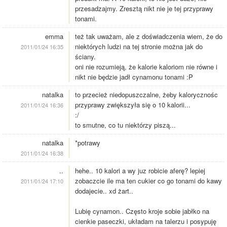
przesadzajmy. Zresztą nikt nie je tej przyprawy
tonami.
emma
też tak uważam, ale z doświadczenia wiem, że do
niektórych ludzi na tej stronie można jak do
2011/01/24 16:35
ściany.
oni nie rozumieją, że kalorie kaloriom nie równe i
nikt nie będzie jadł cynamonu tonami :P
natalka
to przecież niedopuszczalne, żeby kalorycznośc
przyprawy zwiększyła się o 10 kalorii...
2011/01/24 16:36
:/
to smutne, co tu niektórzy piszą...
natalka
*potrawy
2011/01/24 16:38
..
hehe.. 10 kalori a wy juz robicie aferę? lepiej
zobaczcie ile ma ten cukier co go tonami do kawy
2011/01/24 17:10
dodajecie.. xd żart..
Lubię cynamon.. Często kroje sobie jabłko na
cienkie paseczki, układam na talerzu i posypuję