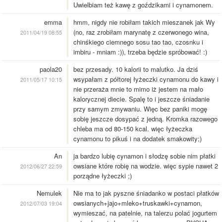
Uwielbiam też kawę z goździkami i cynamonem.
emma
hmm, nigdy nie robiłam takich mieszanek jak Wy
(no, raz zrobiłam marynatę z czerwonego wina,
2011/04/19 08:55
chinśkiego ciemnego sosu tao tao, czosnku i
imbiru - mniam :)), trzeba będzie spróbować! :)
paola20
bez przesady. 10 kalorii to malutko. Ja dziś
wsypałam z półtorej łyżeczki cynamonu do kawy i
2011/05/17 10:15
nie przeraża mnie to mimo iż jestem na mało
kalorycznej diecie. Spalę to i jeszcze śniadanie
przy samym zmywaniu. Więc bez paniki mogę
sobię jeszcze dosypać z jedną. Kromka razowego
chleba ma od 80-150 kcal. więc łyżeczka
cynamonu to pikuś i na dodatek smakowity;)
An
ja bardzo lubię cynamon i słodzę sobie nim płatki
owsiane które robię na wodzie. więc sypie nawet 2
2012/06/27 22:59
porządne łyżeczki ;)
Nemulek
Nie ma to jak pyszne śniadanko w postaci płatków
owsianych+jajo+mleko+truskawki+cynamon,
2012/07/03 19:04
wymieszać, na patelnie, na talerzu polać jogurtem