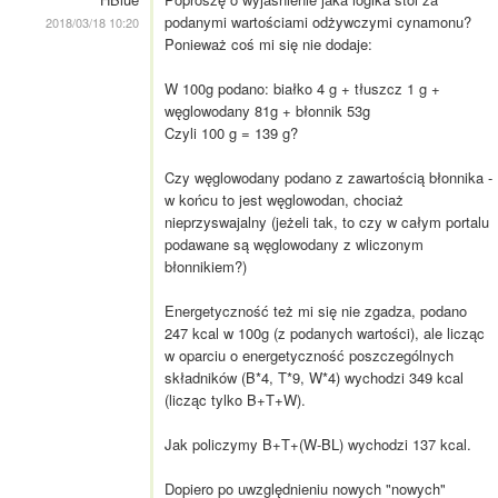
podanymi wartościami odżywczymi cynamonu?
2018/03/18 10:20
Ponieważ coś mi się nie dodaje:
W 100g podano: białko 4 g + tłuszcz 1 g +
węglowodany 81g + błonnik 53g
Czyli 100 g = 139 g?
Czy węglowodany podano z zawartością błonnika -
w końcu to jest węglowodan, chociaż
nieprzyswajalny (jeżeli tak, to czy w całym portalu
podawane są węglowodany z wliczonym
błonnikiem?)
Energetyczność też mi się nie zgadza, podano
247 kcal w 100g (z podanych wartości), ale licząc
w oparciu o energetyczność poszczególnych
składników (B*4, T*9, W*4) wychodzi 349 kcal
(licząc tylko B+T+W).
Jak policzymy B+T+(W-BL) wychodzi 137 kcal.
Dopiero po uwzględnieniu nowych "nowych"