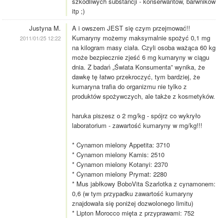
szkodliwych substancji - konserwantow, barwnikow
itp ;)
Justyna M.
A i owszem JEST się czym przejmować!!
Kumaryny możemy maksymalnie spożyć 0,1 mg
2011/01/25 12:22
na kilogram masy ciała. Czyli osoba ważąca 60 kg
może bezpiecznie zjeść 6 mg kumaryny w ciągu
dnia. Z badań „Świata Konsumenta” wynika, że
dawkę tę łatwo przekroczyć, tym bardziej, że
kumaryna trafia do organizmu nie tylko z
produktów spożywczych, ale także z kosmetyków.
haruka piszesz o 2 mg/kg - spójrz co wykryło
laboratorium - zawartość kumaryny w mg/kg!!!
* Cynamon mielony Appetita: 3710
* Cynamon mielony Kamis: 2510
* Cynamon mielony Kotanyi: 2370
* Cynamon mielony Prymat: 2280
* Mus jabłkowy BoboVita Szarlotka z cynamonem:
0,6 (w tym przypadku zawartość kumaryny
znajdowała się poniżej dozwolonego limitu)
* Lipton Morocco mięta z przyprawami: 752