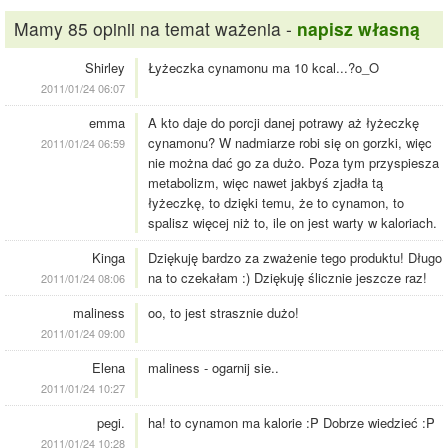
Mamy 85 opinii na temat ważenia -
napisz własną
Shirley
Łyżeczka cynamonu ma 10 kcal...?o_O
2011/01/24 06:07
emma
A kto daje do porcji danej potrawy aż łyżeczkę
cynamonu? W nadmiarze robi się on gorzki, więc
2011/01/24 06:59
nie można dać go za dużo. Poza tym przyspiesza
metabolizm, więc nawet jakbyś zjadła tą
łyżeczkę, to dzięki temu, że to cynamon, to
spalisz więcej niż to, ile on jest warty w kaloriach.
Kinga
Dziękuję bardzo za zważenie tego produktu! Długo
na to czekałam :) Dziękuję ślicznie jeszcze raz!
2011/01/24 08:06
maliness
oo, to jest strasznie dużo!
2011/01/24 09:00
Elena
maliness - ogarnij sie..
2011/01/24 10:27
pegi.
ha! to cynamon ma kalorie :P Dobrze wiedzieć :P
2011/01/24 10:28