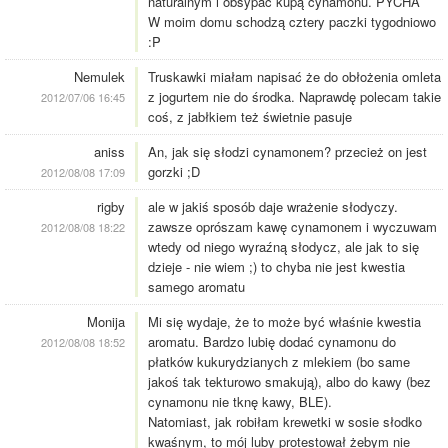
naturalnym i obsypać kupą cynamonu. PYCHA
W moim domu schodzą cztery paczki tygodniowo
:P
Nemulek
Truskawki miałam napisać że do obłożenia omleta
z jogurtem nie do środka. Naprawdę polecam takie
2012/07/06 16:45
coś, z jabłkiem też świetnie pasuje
aniss
An, jak się słodzi cynamonem? przecież on jest
gorzki ;D
2012/08/08 17:09
rigby
ale w jakiś sposób daje wrażenie słodyczy.
zawsze oprószam kawę cynamonem i wyczuwam
2012/08/08 18:22
wtedy od niego wyraźną słodycz, ale jak to się
dzieje - nie wiem ;) to chyba nie jest kwestia
samego aromatu
Monija
Mi się wydaje, że to może być właśnie kwestia
aromatu. Bardzo lubię dodać cynamonu do
2012/08/08 18:52
płatków kukurydzianych z mlekiem (bo same
jakoś tak tekturowo smakują), albo do kawy (bez
cynamonu nie tknę kawy, BLE).
Natomiast, jak robiłam krewetki w sosie słodko
kwaśnym, to mój luby protestował żebym nie