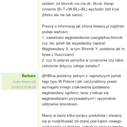
ustaleń, że błonnik ma ma ok. 2kcal, biorąc
zmienne (B+T+(W-BŁ)+BŁ) wychodzi 243 kcal
(blisko ale nie tak samo).
Proszę o informację jak strona ilewazy.pl (ogólnie)
podaje wartości:
1. zawartości węglowodanów (uwzględnia błonnik
czy nie, jeżeli tak wypadałoby napisać
Węglowodany X, w tym Błonnik Y, podobnie jak to
bywa z tłuszczami)
2. czy to jedynie pomyłka w cynamonie czy takie
założenie dotyczy całego serwisu?
Barbara
@HBlue jesteśmy jednym z najstarszych portali
tego typu W Polsce i jak zaczynaliśmy prawo
[autor ilewazy.pl]
wymagało innego znakowania (podawano
2018/03/19 08:28
węglowodany ogółem), teraz znakuje się
węglowodanami przyswajalnymi i opcjonalnie
oddzielnie błonnikiem.
Mamy w bazie kilka tysięcy produktów i staramy
się je modyfikować (te stare) pod kątem nowego
znakowania na bieżąco, jednak to jeszcze trochę