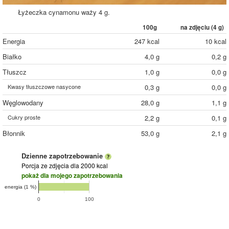
Łyżeczka cynamonu waży 4 g.
100g
na zdjęciu (
4
g)
Energia
247 kcal
10 kcal
Białko
4,0 g
0,2 g
Tłuszcz
1,0 g
0,0 g
Kwasy tłuszczowe nasycone
0,3 g
0,0 g
Węglowodany
28,0 g
1,1 g
Cukry proste
2,2 g
0,1 g
Błonnik
53,0 g
2,1 g
Dzienne zapotrzebowanie
Porcja ze zdjęcia
dla 2000 kcal
pokaż dla mojego zapotrzebowania
energia (1 %)
0
100