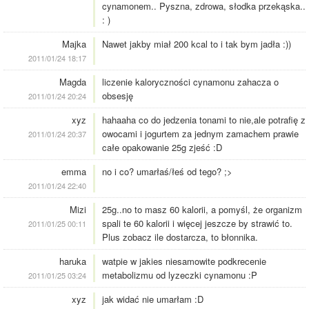
cynamonem.. Pyszna, zdrowa, słodka przekąska..
: )
Majka
Nawet jakby miał 200 kcal to i tak bym jadła :))
2011/01/24 18:17
Magda
liczenie kaloryczności cynamonu zahacza o
obsesję
2011/01/24 20:24
xyz
hahaaha co do jedzenia tonami to nie,ale potrafię z
owocami i jogurtem za jednym zamachem prawie
2011/01/24 20:37
całe opakowanie 25g zjeść :D
emma
no i co? umarłaś/łeś od tego? ;>
2011/01/24 22:40
Mizi
25g..no to masz 60 kalorii, a pomyśl, że organizm
spali te 60 kalorii i więcej jeszcze by strawić to.
2011/01/25 00:11
Plus zobacz ile dostarcza, to błonnika.
haruka
watpie w jakies niesamowite podkrecenie
metabolizmu od lyzeczki cynamonu :P
2011/01/25 03:24
xyz
jak widać nie umarłam :D