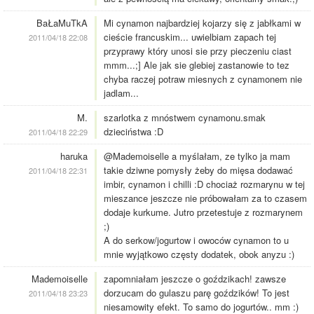
BaŁaMuTkA
Mi cynamon najbardziej kojarzy się z jabłkami w
cieście francuskim... uwielbiam zapach tej
2011/04/18 22:08
przyprawy który unosi sie przy pieczeniu ciast
mmm...;] Ale jak sie glebiej zastanowie to tez
chyba raczej potraw miesnych z cynamonem nie
jadlam...
M.
szarlotka z mnóstwem cynamonu.smak
dzieciństwa :D
2011/04/18 22:29
haruka
@Mademoiselle a myślałam, ze tylko ja mam
takie dziwne pomysły żeby do mięsa dodawać
2011/04/18 22:31
imbir, cynamon i chilli :D chociaż rozmarynu w tej
mieszance jeszcze nie próbowałam za to czasem
dodaje kurkume. Jutro przetestuje z rozmarynem
;)
A do serkow/jogurtow i owoców cynamon to u
mnie wyjątkowo częsty dodatek, obok anyzu :)
Mademoiselle
zapomniałam jeszcze o goździkach! zawsze
dorzucam do gulaszu parę goździków! To jest
2011/04/18 23:23
niesamowity efekt. To samo do jogurtów.. mm :)