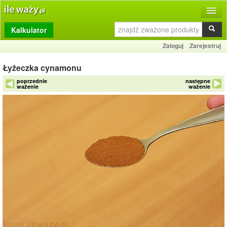
Kalkulator
Produkty
Zaloguj
Zarejestruj
Dziennik
Łyżeczka cynamonu
Przelicznik
poprzednie
następne
ważenie
ważenie
Porównywarka
Porady
Słownik
O stronie
Kontakt