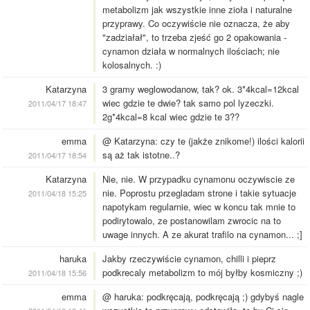
metabolizm jak wszystkie inne zioła i naturalne
przyprawy. Co oczywiście nie oznacza, że aby
"zadziałał", to trzeba zjeść go 2 opakowania -
cynamon działa w normalnych ilościach; nie
kolosalnych. :)
Katarzyna
3 gramy weglowodanow, tak? ok. 3*4kcal=12kcal
wiec gdzie te dwie? tak samo pol lyzeczki.
2011/04/17 18:47
2g*4kcal=8 kcal wiec gdzie te 3??
emma
@ Katarzyna: czy te (jakże znikome!) ilości kalorii
są aż tak istotne..?
2011/04/17 18:54
Katarzyna
Nie, nie. W przypadku cynamonu oczywiscie ze
nie. Poprostu przegladam strone i takie sytuacje
2011/04/18 15:25
napotykam regularnie, wiec w koncu tak mnie to
podirytowalo, ze postanowilam zwrocic na to
uwage innych. A ze akurat trafilo na cynamon... ;]
haruka
Jakby rzeczywiście cynamon, chilli i pieprz
podkrecaly metabolizm to mój byłby kosmiczny ;)
2011/04/18 15:56
emma
@ haruka: podkręcają, podkręcają ;) gdybyś nagle