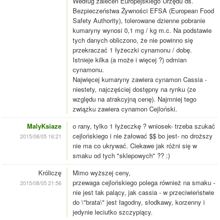
Według zaleceń Europejskiego Urzędu ds.
Bezpieczeństwa Żywności EFSA (European Food
Safety Authority), tolerowane dzienne pobranie
kumaryny wynosi 0,1 mg / kg m.c. Na podstawie
tych danych obliczono, że nie powinno się
przekraczać 1 łyżeczki cynamonu / dobę.
Istnieje kilka (a może i więcej ?) odmian
cynamonu.
Najwięcej kumaryny zawiera cynamon Cassia -
niestety, najczęściej dostępny na rynku (ze
względu na atrakcyjną cenę). Najmniej tego
związku zawiera cynamon Cejloński.
MalyKsiaze
o rany, tylko 1 łyżeczkę ? wniosek- trzeba szukać
cejlońskiego i nie żałować $$ bo jest- no droższy
2015/08/05 16:21
nie ma co ukrywać. Ciekawe jak różni się w
smaku od tych "sklepowych" ?? :)
Króliczę
Mimo wyższej ceny,
przewaga cejlońskiego polega również na smaku -
2015/08/05 21:56
nie jest tak palący, jak cassia - w przeciwieństwie
do \"brata\" jest łagodny, słodkawy, korzenny i
jedynie leciutko szczypiący.