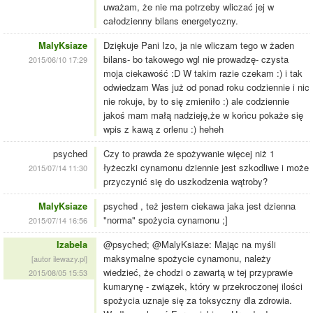
uważam, że nie ma potrzeby wliczać jej w
całodzienny bilans energetyczny.
MalyKsiaze
Dziękuje Pani Izo, ja nie wliczam tego w żaden
bilans- bo takowego wgl nie prowadzę- czysta
2015/06/10 17:29
moja ciekawość :D W takim razie czekam :) i tak
odwiedzam Was już od ponad roku codziennie i nic
nie rokuje, by to się zmieniło :) ale codziennie
jakoś mam małą nadzieję,że w końcu pokaże się
wpis z kawą z orlenu :) heheh
psyched
Czy to prawda że spożywanie więcej niż 1
łyżeczki cynamonu dziennie jest szkodliwe i może
2015/07/14 11:30
przyczynić się do uszkodzenia wątroby?
MalyKsiaze
psyched , też jestem ciekawa jaka jest dzienna
"norma" spożycia cynamonu ;]
2015/07/14 16:56
Izabela
@psyched; @MalyKsiaze: Mając na myśli
maksymalne spożycie cynamonu, należy
[autor ilewazy.pl]
wiedzieć, że chodzi o zawartą w tej przyprawie
2015/08/05 15:53
kumarynę - związek, który w przekroczonej ilości
spożycia uznaje się za toksyczny dla zdrowia.