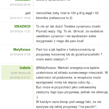
2014/03/23 20:45
gad
niemożliwe żeby miał w 100 g 81g węgli i 53
błonnika (zwłaszcza to 2)
2014/12/11 19:32
33KAZIK33
To nie aż tak dużo! Torebka cynamonu (marki
Prymat) waży 15g. To ok. 38 kcal. Ja osobiście
2015/05/24 17:21
uwielbiam cynamon i nie wyobrażam sobie
rezygnować z niego dla paru kcal!
MalyKsiaze
Pani Izo a jak będzie z kalorycznością np
przyprawy korzennej lub do grzańca/szarlotki ?
2015/06/09 07:06
może warto zważyć>?
Izabela
@MalyKsiaze: Wartość energetyczna będzie
uzależniona od składu surowcowego mieszanki. W
[autor ilewazy.pl]
zależności od producenta, w recepturze może
2015/06/10 07:21
występować mniej lub więcej cukru itp...
Być może w przyszłości jako ciekawostkę
zważymy tego typu przyprawę, jednak nie obiecuję
;)
W każdym razie biorąc pod uwagę fakt, że nie
spożywa się takiej przyprawy \"na paczki\",