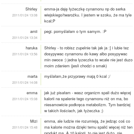
Shirley
emma-ja daję łyżeczkę cynamonu np do serka
wiejskiego/twarożku. I jestem w szoku, że ma tyle
2011/01/24 13:08
kcal;P
amii
pegi. pomyślałam o tym samym. :P
2011/01/24 13:34
haruka
Shirley - to robisz zupelnie tak jak ja :] i lubie tez
dosypywac cynamonu do kawy albo posypywac
2011/01/24 13:56
min owoce :) jedna lyzeczka to wcale nie jest duzo
moim zdaniem (jesli chodzi o smak)
marta
myślałam,że przyprawy mają 0 kcal ;/
2011/01/24 14:08
emma
jak już pisałam - wasz organizm spali dużo więcej
kalorii na spalenie tego cynamonu niż on ma, bo
2011/01/24 15:08
niesamowicie podkręca metabolizm. Tym bardziej
w takich ilościach, jak łyżeczka ;)
Mizi
emma, ale ludzie nie rozumieją, że jedząc coś co
ma kalorie można dzięki temu spalić więcej niż ten
2011/01/24 15:48
produkt ma. A 10 kalorii, to nie jest dużo, nie