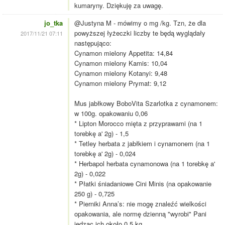
kumaryny. Dziękuję za uwagę.
jo_tka
@Justyna M - mówimy o mg /kg. Tzn, że dla
powyższej łyżeczki liczby te będą wyglądały
2017/11/21 07:11
następująco:
Cynamon mielony Appetita: 14,84
Cynamon mielony Kamis: 10,04
Cynamon mielony Kotanyi: 9,48
Cynamon mielony Prymat: 9,12
Mus jabłkowy BoboVita Szarlotka z cynamonem:
w 100g. opakowaniu 0,06
* Lipton Morocco mięta z przyprawami (na 1
torebkę a' 2g) - 1,5
* Tetley herbata z jabłkiem i cynamonem (na 1
torebkę a' 2g) - 0,024
* Herbapol herbata cynamonowa (na 1 torebkę a'
2g) - 0,022
* Płatki śniadaniowe Cini Minis (na opakowanie
250 g) - 0,725
* Pierniki Anna’s: nie mogę znaleźć wielkości
opakowania, ale normę dzienną "wyrobi" Pani
jedząc ich około 0,5 kg...