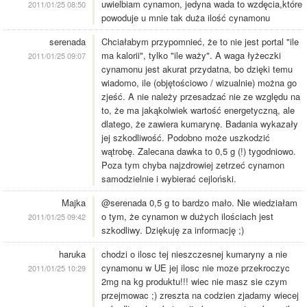
uwielbiam cynamon, jedyna wada to wzdęcia,które
2011/01/25 08:50
powoduje u mnie tak duża ilość cynamonu
serenada
Chciałabym przypomnieć, że to nie jest portal "ile
ma kalorii", tylko "ile waży". A waga łyżeczki
2011/01/25 09:07
cynamonu jest akurat przydatna, bo dzięki temu
wiadomo, ile (objętościowo / wizualnie) można go
zjeść. A nie należy przesadzać nie ze względu na
to, że ma jakąkolwiek wartość energetyczną, ale
dlatego, że zawiera kumarynę. Badania wykazały
jej szkodliwość. Podobno może uszkodzić
wątrobę. Zalecana dawka to 0,5 g (!) tygodniowo.
Poza tym chyba najzdrowiej zetrzeć cynamon
samodzielnie i wybierać cejloński.
Majka
@serenada 0,5 g to bardzo mało. Nie wiedziałam
o tym, że cynamon w dużych ilościach jest
2011/01/25 09:42
szkodliwy. Dziękuję za informację ;)
haruka
chodzi o ilosc tej nieszczesnej kumaryny a nie
cynamonu w UE jej ilosc nie moze przekroczyc
2011/01/25 10:29
2mg na kg produktu!!! wiec nie masz sie czym
przejmowac ;) zreszta na codzien zjadamy wiecej