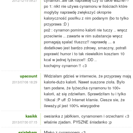
cynamon..ale tak naprawdę czy to takie ważne??
2012/12/15 09:27
po 1: nikt nie używa cynamonu w ilościach które
mogłyby naprawdę zwiększyć okropnie
kaloryczność posiłku z nim podanym (bo to tylko
przyprawa :D )
po2 : cynamon pomimo kalorii nie tuczy .. wręcz
przeciwnie .. zawarte w nim substancje wręcz
pomagają spalać tłuszcz!! naprawdę ... a
dodatkowo jest bardzo zdrowy, smaczny, potrafi
poprawić humor i to tak niewielkim kosztem 10
kcal w jednej łyżeczce!! :DD ..
kochajmy cynamon !! <3
upacount
Widziałam gdzieś w internecie, że przyprawy mają
kalorie-dużo kalorii. Nawet suszone zioła. Było
2013/07/08 18:29
tam podane, że łyżeczka cynamonu to 100+
kalorii, aż się zdziwiłam. Sprawdziłam tu i tylko
10kcal :P uff :D Internet kłamie. Ciesze sie, że
ileważy.pl jest 100% wiarygodne
kasikk
owsianka z jabłkiem, cynamonem i orzechami <3
właśnie zjadam. PYSZNE śniadanko ;p
2013/07/30 07:15
existebam
Mleko z cynamonem <3