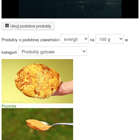
Wykres źródeł energii produktu
Energia z białek
(12%)
Ukryj podobne produkty
11.9%
Energia z
tłuszczów (7%)
Produkty o podobnej zawartości
na
w
Energia z
węglowodanów
(82%)
kategorii
81.2%
Czas potrzebny na spalenie porcji ze zdjęcia
dla osoby o
wadze
70
kg -
zobacz dla swojej wagi
jazda na rowerze
Pizzerka
szybki taniec,trucht
spacer
prasowanie
prowadzenie samochodu
0
1
2
czas w minutach