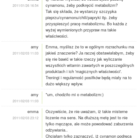
cynamonu, żeby podkręcić metabolizm?
2011/01/26 16:54
Tak się składa, że wystarczy szczypka
pieprzu/cynamonu/chili/papryki itp. żeby
przyspieszyć pracę metabolizmu. Bo każda z
wyżej wymienionych przypraw ma takie
właściwości.
amy
Emma, myślisz że to w ogólnym rozrachunku ma
jakieś znaczenie? Ja raczej obstawiałabym, żeby
2011/02/03 11:03
się nie bawić w takie rzeczy jak wyliczanie
wszystkich witamin zawartych w poszczególnych
produktach i ich 'magicznych właściwości'.
Treningi i regularność posiłków będą miały na to
dużo większy wpływ.
amy
*um, chodziło mi o metabolizm:)
2011/02/03 11:03
emma
Oczywiście, że nie uważam, iż takie misterne
liczenie ma sens. Na dłuższą metę jest to nie
2011/02/03 23:12
tylko męczące, ale może powodować zaburzenia
odżywiania..
Chciałam tylko zaznaczyć, iż cynamon podręca