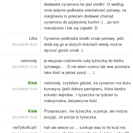
dodawała cynamonu bo jest słodki! :O według
mnie jedynie podkreśla orientalność potrawy, na
marginesie to polecam dodawać chociaż
cynamonu do azjatyckiej kuchni :) ...po tym
marudzeniu i tak się zajadał :D
Lilka
Cynamon podkreśla słodki smak potrawy, jeśli
doda się go w dużych ilościach wtedy można
2012/08/08 18:53
wyczuć gorzki smak :)
velomody
ja wsypuje codziennie całą łyżeczkę do kleiku
ryżowego... : D nie wiem czemu tak was przeraża
2012/09/23 13:29
taka ilość w jakieś porcji ... :)
Kitek
velomody, czytałam gdzieś, że cynamon ma dużo
kumaryny (jeśli dobrze pamiętam), która bardzo
2012/09/23 13:40
szkodzi wątrobie. 1 łyżeczka na tydzień to
maksymalna, bezpieczna ilość.
Kitek
Przepraszam, nie łyżeczka, a porcja, ale można
przyjąć, że porcja to łyżeczka.
2012/09/23 13:42
nieTylkoKcal!!
hah ale wiecie co ... szokuje was to ile kcal ma