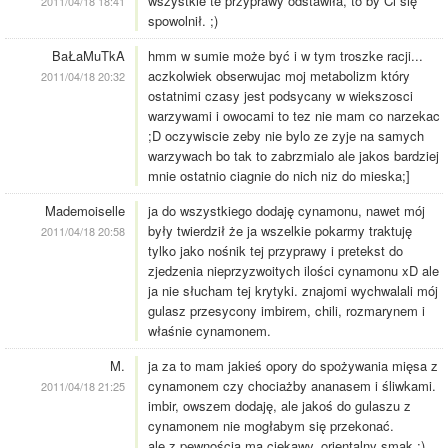
wszystkie te przyprawy odstawiła, to by Ci się
2011/04/18 18:41
spowolnił. ;)
BaŁaMuTkA
hmm w sumie może być i w tym troszke racji...
aczkolwiek obserwujac moj metabolizm który
2011/04/18 20:32
ostatnimi czasy jest podsycany w wiekszosci
warzywami i owocami to tez nie mam co narzekac
;D oczywiscie zeby nie bylo ze zyje na samych
warzywach bo tak to zabrzmialo ale jakos bardziej
mnie ostatnio ciagnie do nich niz do mieska;]
Mademoiselle
ja do wszystkiego dodaję cynamonu, nawet mój
były twierdził że ja wszelkie pokarmy traktuję
2011/04/18 20:58
tylko jako nośnik tej przyprawy i pretekst do
zjedzenia nieprzyzwoitych ilości cynamonu xD ale
ja nie słucham tej krytyki. znajomi wychwalali mój
gulasz przesycony imbirem, chili, rozmarynem i
właśnie cynamonem.
M.
ja za to mam jakieś opory do spożywania mięsa z
cynamonem czy chociażby ananasem i śliwkami.
2011/04/18 21:25
imbir, owszem dodaję, ale jakoś do gulaszu z
cynamonem nie mogłabym się przekonać.
ale z pewnością ma ciekawy, orientalny smak.;)