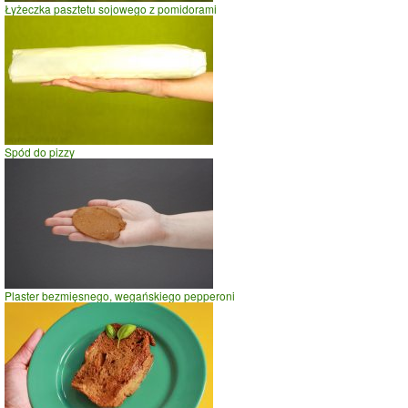
Łyżeczka pasztetu sojowego z pomidorami
Spód do pizzy
Plaster bezmięsnego, wegańskiego pepperoni