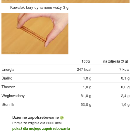
Kawałek kory cynamonu waży 3 g.
100g
na zdjęciu (
3
g)
Energia
247 kcal
7 kcal
Białko
4,0 g
0,1 g
Tłuszcz
1,0 g
0,0 g
Węglowodany
81,0 g
2,4 g
Błonnik
53,0 g
1,6 g
Dzienne zapotrzebowanie
Porcja ze zdjęcia
dla 2000 kcal
pokaż dla mojego zapotrzebowania