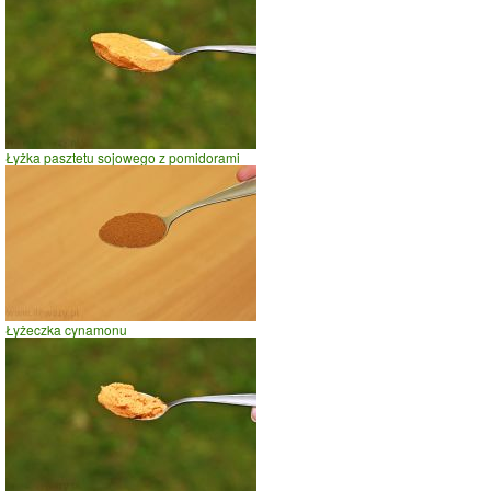
spacer
prasowanie
prowadzenie samochodu
0.0
0.5
1.0
czas w minutach
Łyżka pasztetu sojowego z pomidorami
Łyżeczka cynamonu