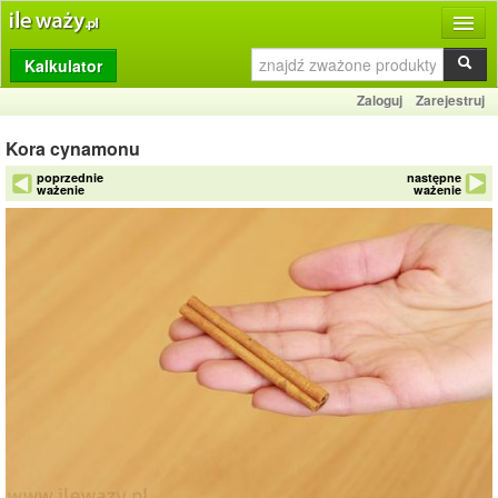
Kalkulator
Produkty
Zaloguj
Zarejestruj
Dziennik
Kora cynamonu
Przelicznik
poprzednie
następne
ważenie
ważenie
Porównywarka
Porady
Słownik
O stronie
Kontakt