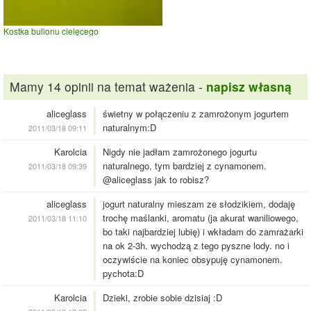
Kostka bulionu cielęcego
Mamy 14 opinii na temat ważenia -
napisz własną
aliceglass
świetny w połączeniu z zamrożonym jogurtem
naturalnym:D
2011/03/18 09:11
Karolcia
Nigdy nie jadłam zamrożonego jogurtu
naturalnego, tym bardziej z cynamonem.
2011/03/18 09:39
@aliceglass jak to robisz?
aliceglass
jogurt naturalny mieszam ze słodzikiem, dodaję
trochę maślanki, aromatu (ja akurat waniliowego,
2011/03/18 11:10
bo taki najbardziej lubię) i wkładam do zamrażarki
na ok 2-3h. wychodzą z tego pyszne lody. no i
oczywiście na koniec obsypuję cynamonem.
pychota:D
Karolcia
Dzieki, zrobie sobie dzisiaj :D