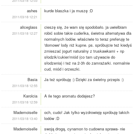
2011/03/18 12:03
ashes
kurde blaszka i ja muszę :D
2011/03/18 12:21
aliceglass
cieszę się, że wam się spodobało. ja uwielbiam
robić sobie takie cudeńka, świetna alternatywa dla
2011/03/18 12:27
normalnych lodów. właściwie to teraz preferuję te
'domowe' lody niż kupne. ps. spróbujcie też kiedyś
zmieszać jogurt naturalny z truskawkami + np
słodzik/cukier/miód (co tam używacie do
słodzenia) i też na 2-3h do zamrażarki. normalnie
cud, miód i orzeszki.
Basia
Ja też spróbuję :) Dzięki za świetny przepis :)
2011/03/18 12:55
Karolcia
A ile tego aromatu dodajesz?
2011/03/18 12:59
Mademoiselle
och, cudo! Jak tylko wyzdrowieję spróbuję takich
lodów :D
2011/03/18 13:40
Mademoiselle
swoją drogą, cynamon to cudowna sprawa- nie