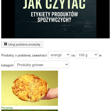
81%
Wykres źródeł energii produktu
Energia z białek
(5%)
Ukryj podobne produkty
Energia z
tłuszczów (3%)
Produkty o podobnej zawartości
na
w
Energia z
węglowodanów
(93%)
kategorii
92.1%
Czas potrzebny na spalenie porcji ze zdjęcia
dla osoby o
wadze
70
kg -
zobacz dla swojej wagi
jazda na rowerze
Pizzerka
szybki taniec,trucht