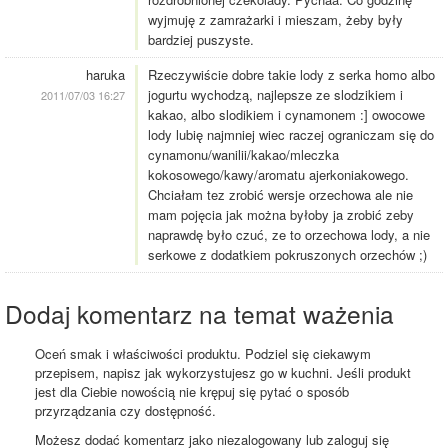
wyjmuję z zamrażarki i mieszam, żeby były
bardziej puszyste.
haruka
Rzeczywiście dobre takie lody z serka homo albo
jogurtu wychodzą, najlepsze ze slodzikiem i
2011/07/03 16:27
kakao, albo slodikiem i cynamonem :] owocowe
lody lubię najmniej wiec raczej ograniczam się do
cynamonu/wanilii/kakao/mleczka
kokosowego/kawy/aromatu ajerkoniakowego.
Chciałam tez zrobić wersje orzechowa ale nie
mam pojęcia jak można byłoby ja zrobić zeby
naprawdę było czuć, ze to orzechowa lody, a nie
serkowe z dodatkiem pokruszonych orzechów ;)
Dodaj komentarz na temat ważenia
Oceń smak i właściwości produktu. Podziel się ciekawym
przepisem, napisz jak wykorzystujesz go w kuchni. Jeśli produkt
jest dla Ciebie nowością nie krępuj się pytać o sposób
przyrządzania czy dostępność.
Możesz dodać komentarz jako niezalogowany lub zaloguj się