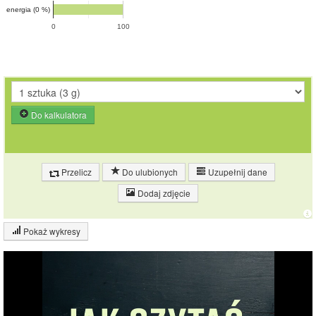
energia (0 %)
0
100
Do kalkulatora
Przelicz
Do ulubionych
Uzupełnij dane
Dodaj zdjęcie
Pokaż wykresy
Wykres składu produktu
Białko (4%)
Tłuszcz (1%)
14%
Węglowodany
(81%)
Pozostałe (14%)