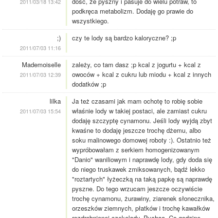
dość, że pyszny i pasuje do wielu potraw, to
2011/03/18 13:42
podkręca metabolizm. Dodaję go prawie do
wszystkiego.
;)
czy te lody są bardzo kaloryczne? ;p
2011/07/03 11:16
Mademoiselle
zależy, co tam dasz ;p kcal z jogurtu + kcal z
owoców + kcal z cukru lub miodu + kcal z innych
2011/07/03 12:39
dodatków ;p
lilka
Ja też czasami jak mam ochotę to robię sobie
właśnie lody w takiej postaci, ale zamiast cukru
2011/07/03 15:54
dodaję szczyptę cynamonu. Jeśli lody wyjdą zbyt
kwaśne to dodaję jeszcze trochę dżemu, albo
soku malinowego domowej roboty :). Ostatnio też
wypróbowałam z serkiem homogenizowanym
"Danio" waniliowym i naprawdę lody, gdy doda się
do niego truskawek zmiksowanych, bądź lekko
"roztartych" łyżeczką na taką papkę są naprawdę
pyszne. Do tego wrzucam jeszcze oczywiście
trochę cynamonu, żurawiny, ziarenek słonecznika,
orzeszków ziemnych, płatków i trochę kawałków
rozdrobnionej czekolady. Pychaa. Co godzinę