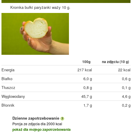
Kromka bułki paryżanki waży 10 g.
100g
na zdjęciu (
10
g)
Energia
217 kcal
22 kcal
Białko
6,0 g
0,6 g
Tłuszcz
0,8 g
0,1 g
Węglowodany
45,7 g
4,6 g
Błonnik
1,7 g
0,2 g
Dzienne zapotrzebowanie
Porcja ze zdjęcia
dla 2000 kcal
pokaż dla mojego zapotrzebowania