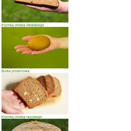
Kromka chleba litewskiego
Bułka proteinowa
Kromka chleba razowego