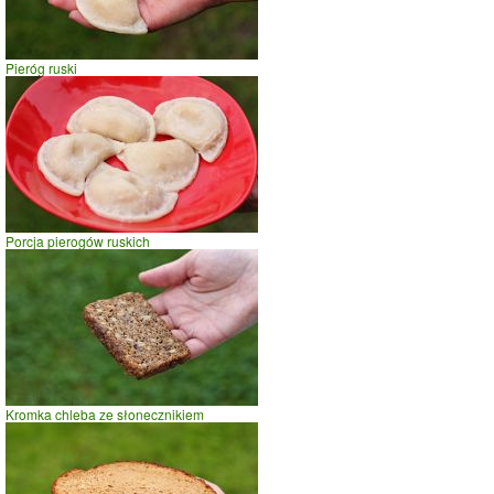
wadze
70
kg -
zobacz dla swojej wagi
jazda na rowerze
Pieróg ruski
szybki taniec,trucht
spacer
prasowanie
prowadzenie samochodu
0
2
4
czas w minutach
Porcja pierogów ruskich
Kromka chleba ze słonecznikiem