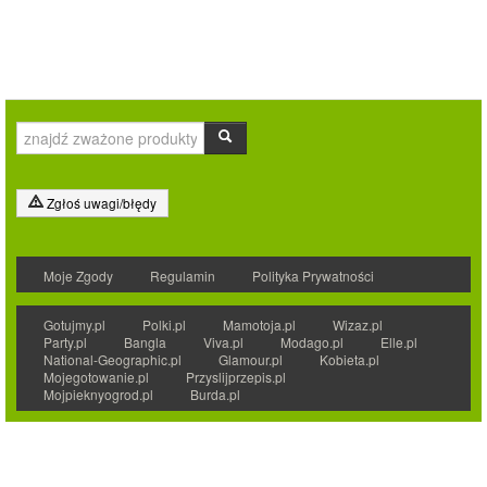
Zgłoś uwagi/błędy
Moje Zgody
Regulamin
Polityka Prywatności
Gotujmy.pl
Polki.pl
Mamotoja.pl
Wizaz.pl
Party.pl
Bangla
Viva.pl
Modago.pl
Elle.pl
National-Geographic.pl
Glamour.pl
Kobieta.pl
Mojegotowanie.pl
Przyslijprzepis.pl
Mojpieknyogrod.pl
Burda.pl