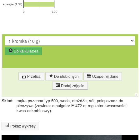
energia (1 %)
0
100
Do kalkulatora
Przelicz
Do ulubionych
Uzupełnij dane
Dodaj zdjęcie
Skład:
mąka pszenna typ 500, woda, drożdże, sól, polepszacz do
pieczywa (zawiera: emulgator E 472 e, regulator kwasowości:
kwas askorbinowy).
Pokaż wykresy
Wykres składu produktu