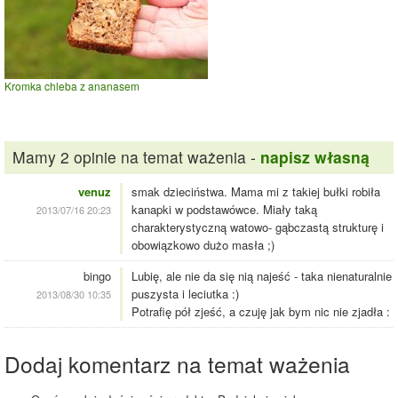
Kromka chleba z ananasem
Mamy 2 opinie na temat ważenia -
napisz własną
venuz
smak dzieciństwa. Mama mi z takiej bułki robiła
kanapki w podstawówce. Miały taką
2013/07/16 20:23
charakterystyczną watowo- gąbczastą strukturę i
obowiązkowo dużo masła ;)
bingo
Lubię, ale nie da się nią najeść - taka nienaturalnie
puszysta i leciutka :)
2013/08/30 10:35
Potrafię pół zjeść, a czuję jak bym nic nie zjadła :
Dodaj komentarz na temat ważenia