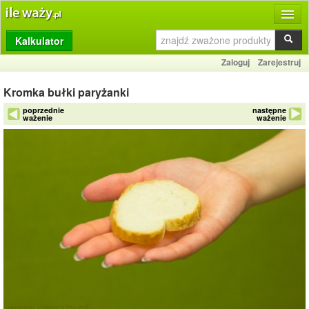
Kalkulator
Produkty
Zaloguj
Zarejestruj
Dziennik
Kromka bułki paryżanki
Przelicznik
poprzednie
następne
ważenie
ważenie
Porównywarka
Porady
Słownik
O stronie
Kontakt