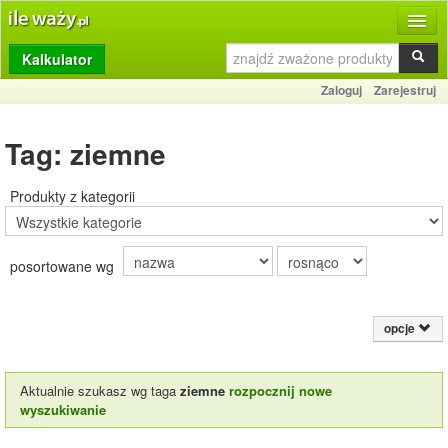
Kalkulator
Produkty
Zaloguj
Zarejestruj
Dziennik
Tag: ziemne
Przelicznik
Porównywarka
Produkty z kategorii
Porady
posortowane wg
Słownik
O stronie
opcje
Kontakt
Aktualnie szukasz wg taga
ziemne
rozpocznij nowe
wyszukiwanie