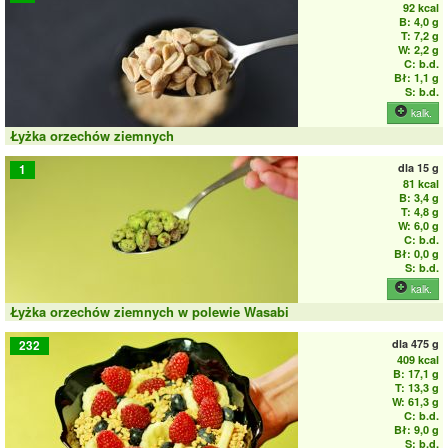
92 kcal
B: 4,0 g
T: 7,2 g
W: 2,2 g
C: b.d.
Bł: 1,1 g
S: b.d.
kalk.
Łyżka orzechów ziemnych
dla
15 g
1
81 kcal
B: 3,4 g
T: 4,8 g
W: 6,0 g
C: b.d.
Bł: 0,0 g
S: b.d.
kalk.
Łyżka orzechów ziemnych w polewie Wasabi
dla
475 g
232
409 kcal
B: 17,1 g
T: 13,3 g
W: 61,3 g
C: b.d.
Bł: 9,0 g
S: b.d.