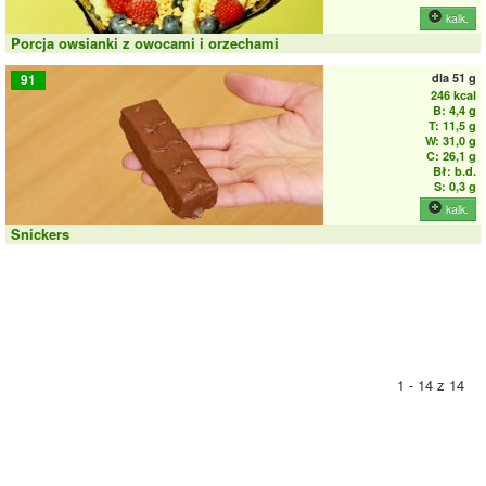
kalk.
Porcja owsianki z owocami i orzechami
dla
51 g
91
246 kcal
B: 4,4 g
T: 11,5 g
W: 31,0 g
C: 26,1 g
Bł: b.d.
S: 0,3 g
kalk.
Snickers
1 - 14 z 14