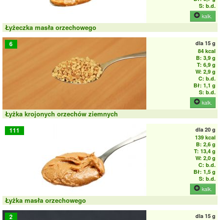
S: b.d.
kalk.
Łyżeczka masła orzechowego
dla
15 g
6
84 kcal
B: 3,9 g
T: 6,9 g
W: 2,9 g
C: b.d.
Bł: 1,1 g
S: b.d.
kalk.
Łyżka krojonych orzechów ziemnych
dla
20 g
111
139 kcal
B: 2,6 g
T: 13,4 g
W: 2,0 g
C: b.d.
Bł: 1,5 g
S: b.d.
kalk.
Łyżka masła orzechowego
dla
15 g
2