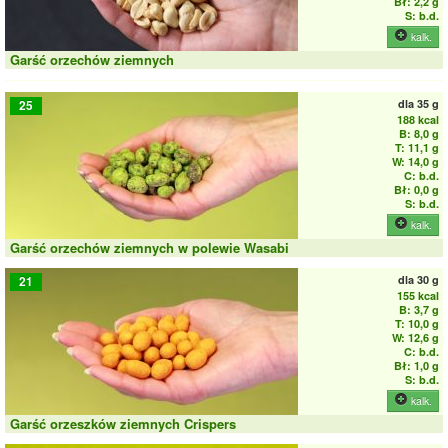
Bł: 2,2 g
S: b.d.
kalk.
Garść orzechów ziemnych
dla
35 g
25
188 kcal
B: 8,0 g
T: 11,1 g
W: 14,0 g
C: b.d.
Bł: 0,0 g
S: b.d.
kalk.
Garść orzechów ziemnych w polewie Wasabi
dla
30 g
21
155 kcal
B: 3,7 g
T: 10,0 g
W: 12,6 g
C: b.d.
Bł: 1,0 g
S: b.d.
kalk.
Garść orzeszków ziemnych Crispers