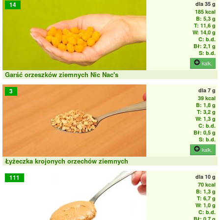
dla
35 g
14
185 kcal
B: 5,3 g
T: 11,6 g
W: 14,0 g
C: b.d.
Bł: 2,1 g
S: b.d.
kalk.
Garść orzeszków ziemnych Nic Nac's
dla
7 g
3
39 kcal
B: 1,8 g
T: 3,2 g
W: 1,3 g
C: b.d.
Bł: 0,5 g
S: b.d.
kalk.
Łyżeczka krojonych orzechów ziemnych
dla
10 g
111
70 kcal
B: 1,3 g
T: 6,7 g
W: 1,0 g
C: b.d.
Bł: 0,7 g