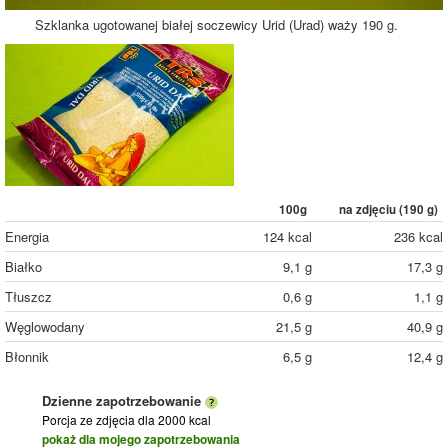
Szklanka ugotowanej białej soczewicy Urid (Urad) waży 190 g.
100g
na zdjęciu (
190
g)
Energia
124 kcal
236 kcal
Białko
9,1 g
17,3 g
Tłuszcz
0,6 g
1,1 g
Węglowodany
21,5 g
40,9 g
Błonnik
6,5 g
12,4 g
Dzienne zapotrzebowanie
Porcja ze zdjęcia
dla 2000 kcal
pokaż dla mojego zapotrzebowania