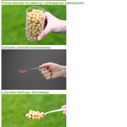
Porcja warzyw na patelnię z grillowanym bakłażanem
Szklanka cieciorki konserwowej
Łyżeczka ketchupu domowego