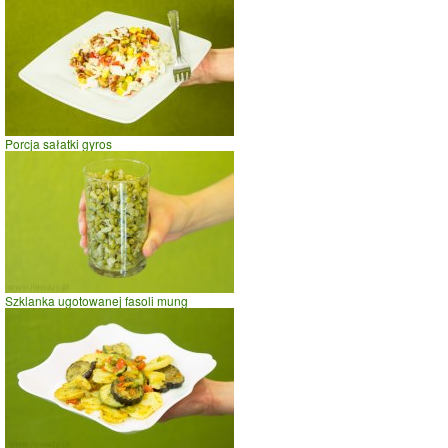
spacer
prasowanie
prowadzenie samochodu
0
20
40
czas w minutach
Porcja sałatki gyros
Szklanka ugotowanej fasoli mung