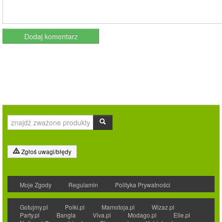
Zgłoś uwagi/błędy
Moje Zgody
Regulamin
Polityka Prywatności
Gotujmy.pl
Polki.pl
Mamotoja.pl
Wizaz.pl
Party.pl
Bangla
Viva.pl
Modago.pl
Elle.pl