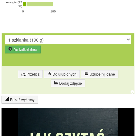
energia (12
%)
0
100
Do kalkulatora
Przelicz
Do ulubionych
Uzupełnij dane
Dodaj zdjęcie
Pokaż wykresy
Wykres składu produktu
Białko (9%)
Tłuszcz (1%)
Węglowodany
(22%)
21.8%
Pozostałe (69%)