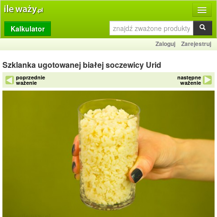
Kalkulator
Produkty
Zaloguj
Zarejestruj
Dziennik
Szklanka ugotowanej białej soczewicy Urid
Przelicznik
poprzednie
następne
ważenie
ważenie
Porównywarka
Porady
Słownik
O stronie
Kontakt