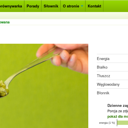
orównywarka
Porady
Słownik
O stronie
Kontakt
towana
Energia
Białko
Tłuszcz
Węglowodany
Błonnik
Dzienne za
Porcja ze zd
pokaż dla m
energia (1 %)