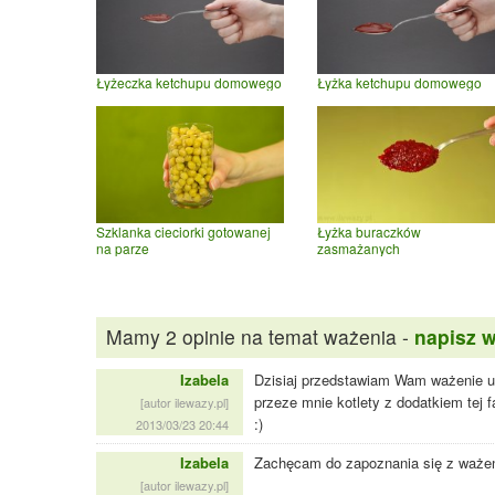
Łyżeczka ketchupu domowego
Łyżka ketchupu domowego
Szklanka cieciorki gotowanej
Łyżka buraczków
na parze
zasmażanych
Mamy 2 opinie na temat ważenia -
napisz 
Izabela
Dzisiaj przedstawiam Wam ważenie ug
przeze mnie kotlety z dodatkiem tej 
[autor ilewazy.pl]
:)
2013/03/23 20:44
Izabela
Zachęcam do zapoznania się z waże
[autor ilewazy.pl]