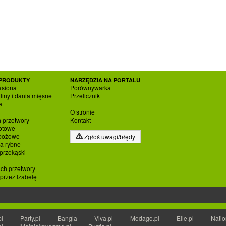
PRODUKTY
NARZĘDZIA NA PORTALU
asiona
Porównywarka
liny i dania mięsne
Przelicznik
a
O stronie
h przetwory
Kontakt
otowe
zbożowe
Zgłoś uwagi/błędy
ia rybne
 przekąski
ich przetwory
rzez Izabelę
pl
Party.pl
Bangla
Viva.pl
Modago.pl
Elle.pl
Natio