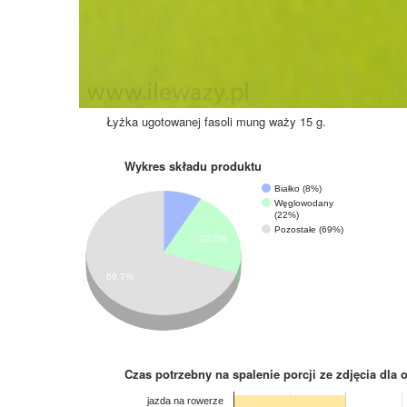
Łyżka ugotowanej fasoli mung waży 15 g.
Wykres składu produktu
Białko (8%)
Węglowodany
(22%)
Pozostałe (69%)
22.2%
69.7%
Czas potrzebny na spalenie porcji ze zdjęcia
dla 
jazda na rowerze