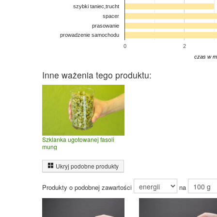
szybki taniec,trucht
spacer
prasowanie
prowadzenie samochodu
0
2
czas w m
Inne ważenia tego produktu:
Szklanka ugotowanej fasoli
mung
Ukryj podobne produkty
Produkty o podobnej zawartości
na