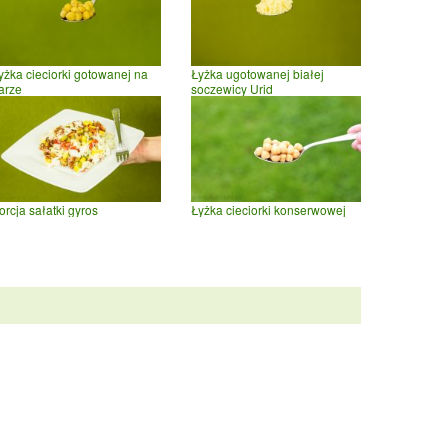
yżka cieciorki gotowanej na
Łyżka ugotowanej białej
arze
soczewicy Urid
orcja sałatki gyros
Łyżka cieciorki konserwowej