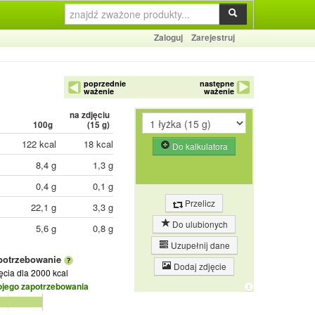
Zaloguj
Zarejestruj
poprzednie
następne
ważenie
ważenie
na zdjęciu
100g
(
15
g)
122 kcal
18 kcal
Do kalkulatora
8,4 g
1,3 g
0,4 g
0,1 g
Przelicz
22,1 g
3,3 g
Do ulubionych
5,6 g
0,8 g
Uzupełnij dane
potrzebowanie
Dodaj zdjęcie
jęcia
dla 2000 kcal
ojego zapotrzebowania