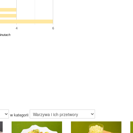
4
6
inutach
w kategorii