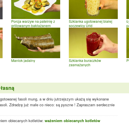
Porcja warzyw na patelnię z
Szklanka ugotowanej białej
Ł
grillowanym bakłażanem
soczewicy Urid
p
Maniok jadalny
Szklanka buraczków
P
zasmażanych
własną
otowanej fasoli mung, a w dniu jutrzejszym ukażą się wykonane
fasoli. Zdradzę już małe co nieco: są pyszne ! Zapraszam serdecznie
niem obiecanych kotletów:
ważeniem obiecanych kotletów