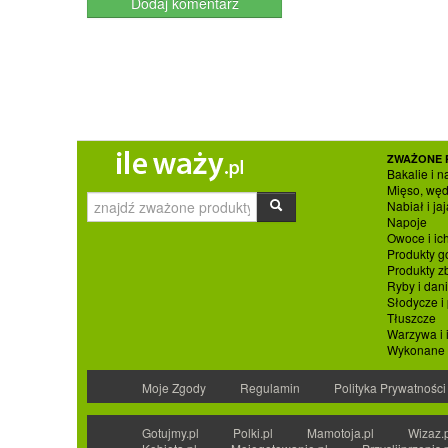
ZWAŻONE 
Bakalie i n
Mięso, węd
Nabiał i jaj
Napoje
Owoce i ic
Produkty g
Produkty 
Ryby i dan
Słodycze i
Tłuszcze
Warzywa i 
Wykonane p
Moje Zgody
Regulamin
Polityka Prywatności
Gotujmy.pl
Polki.pl
Mamotoja.pl
Wizaz.