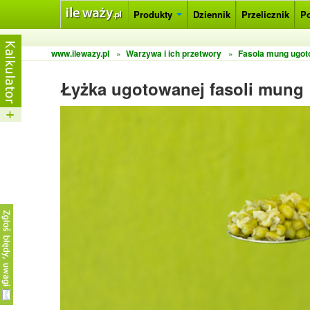
Produkty
Dziennik
Przelicznik
P
www.ilewazy.pl
»
Warzywa i ich przetwory
»
Fasola mung ugo
Łyżka ugotowanej fasoli mung