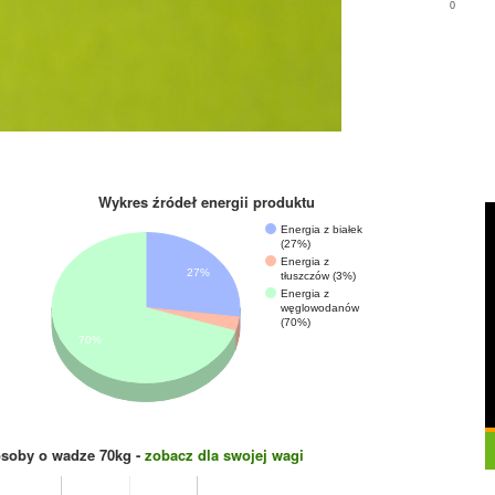
0
Wykres źródeł energii produktu
Energia z białek
(27%)
Energia z
27%
tłuszczów (3%)
Energia z
węglowodanów
(70%)
70%
osoby o wadze
70
kg -
zobacz dla swojej wagi