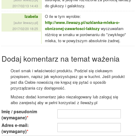
do glukozy i galaktozy.
2017/02/13 14:43
Izabela
O ile w tym wyrobie:
http://www.ilewazy.pl/szklanka-mleka-o-
[autor ilewazy.pl]
obnizonej-zawartosci-laktozy
wyczuwałam
2017/02/20 18:25
różnicę w smaku w porównaniu do "zwykłego"
mleka, to w powyższym absolutnie żadnej.
Dodaj komentarz na temat ważenia
Oceń smak i właściwości produktu. Podziel się ciekawym
przepisem, napisz jak wykorzystujesz go w kuchni. Jeśli produkt
jest dla Ciebie nowością nie krępuj się pytać o sposób
przyrządzania czy dostępność.
Możesz dodać komentarz jako niezalogowany lub zaloguj się
albo zarejestuj aby w pełni korzystać z ileważy.pl
Imię / pseudonim
(wymagane)
Adres e-mail:
(wymagany)