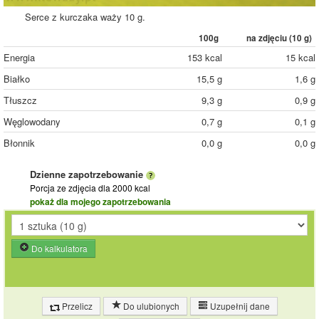
Serce z kurczaka waży 10 g.
100g
na zdjęciu (
10
g)
Energia
153 kcal
15 kcal
Białko
15,5 g
1,6 g
Tłuszcz
9,3 g
0,9 g
Węglowodany
0,7 g
0,1 g
Błonnik
0,0 g
0,0 g
Dzienne zapotrzebowanie
Porcja ze zdjęcia
dla 2000 kcal
pokaż dla mojego zapotrzebowania
Do kalkulatora
Przelicz
Do ulubionych
Uzupełnij dane