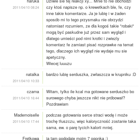
haruka
Dziwie sie tej reakcji xy... Mnie to nie obchodzi
czy ktoś napisze np. o krewetkach ble, fe, czy
2011/04/10 08:24
inne takie komentarze. Ja je lubię i w żaden
sposób mi to tego przysmaku nie obrzydzi
natomiast rozumiem, ze dla kogoś takie "robaki"
mogą być paskudne już przez sam wygląd i
dlatego umieści pod nimi krotki i zwiezly
komentarz fe zamiast pisać rozprawke na temat
tego, dlaczego ich wygląd nie wydaje mu sie
apetyczny.
Wiecej luuuzu
natalka
bardzo lubię serduszka, zwłaszcza w krupniku :D
2011/04/10 10:33
czarna
Witam, tylko ile kcal ma gotowane serduszko bo
surowego chyba jeszcze nikt nie próbował?
2011/04/10 16:44
Pozdrawiam
Mademoiselle
podczas gotowania serce straci wodę i może
trochę tłuszczu, więc kaloryczność zostanie taka
2011/04/10 17:44
sama, ew. o parę tycich kalorii mniej.
Fretkowa
ja tam pododaje moim 7 ogonka :)