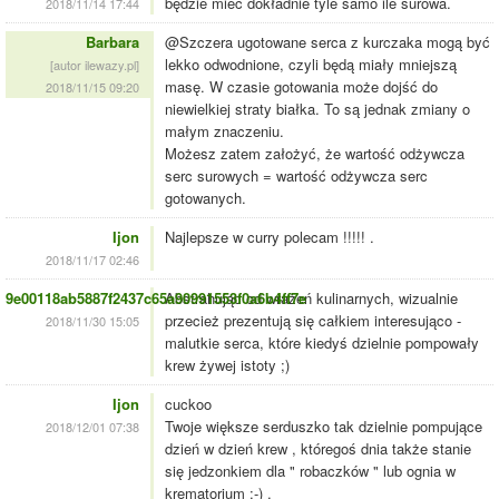
będzie mieć dokładnie tyle samo ile surowa.
2018/11/14 17:44
Barbara
@Szczera ugotowane serca z kurczaka mogą być
lekko odwodnione, czyli będą miały mniejszą
[autor ilewazy.pl]
masę. W czasie gotowania może dojść do
2018/11/15 09:20
niewielkiej straty białka. To są jednak zmiany o
małym znaczeniu.
Możesz zatem założyć, że wartość odżywcza
serc surowych = wartość odżywcza serc
gotowanych.
Ijon
Najlepsze w curry polecam !!!!! .
2018/11/17 02:46
9e00118ab5887f2437c65a90991553f0a6b4ff7e
Abstrahując od wrażeń kulinarnych, wizualnie
przecież prezentują się całkiem interesująco -
2018/11/30 15:05
malutkie serca, które kiedyś dzielnie pompowały
krew żywej istoty ;)
Ijon
cuckoo
Twoje większe serduszko tak dzielnie pompujące
2018/12/01 07:38
dzień w dzień krew , któregoś dnia także stanie
się jedzonkiem dla " robaczków " lub ognia w
krematorium :-) .