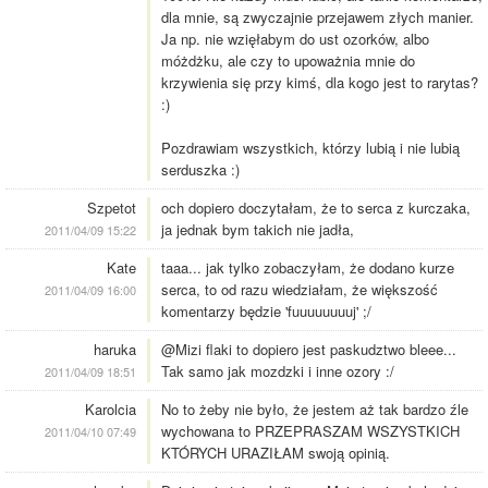
dla mnie, są zwyczajnie przejawem złych manier.
Ja np. nie wzięłabym do ust ozorków, albo
móżdżku, ale czy to upoważnia mnie do
krzywienia się przy kimś, dla kogo jest to rarytas?
:)
Pozdrawiam wszystkich, którzy lubią i nie lubią
serduszka :)
Szpetot
och dopiero doczytałam, że to serca z kurczaka,
ja jednak bym takich nie jadła,
2011/04/09 15:22
Kate
taaa... jak tylko zobaczyłam, że dodano kurze
serca, to od razu wiedziałam, że większość
2011/04/09 16:00
komentarzy będzie 'fuuuuuuuuj' ;/
haruka
@Mizi flaki to dopiero jest paskudztwo bleee...
Tak samo jak mozdzki i inne ozory :/
2011/04/09 18:51
Karolcia
No to żeby nie było, że jestem aż tak bardzo źle
wychowana to PRZEPRASZAM WSZYSTKICH
2011/04/10 07:49
KTÓRYCH URAZIŁAM swoją opinią.