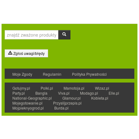
Zgłoś uwagi/błędy
Moje Zgody
Regulamin
Polityka Prywatności
Gotujmy.pl
Polki.pl
Mamotoja.pl
Wizaz.pl
Party.pl
Bangla
Viva.pl
Modago.pl
Elle.pl
National-Geographic.pl
Glamour.pl
Kobieta.pl
Mojegotowanie.pl
Przyslijprzepis.pl
Mojpieknyogrod.pl
Burda.pl