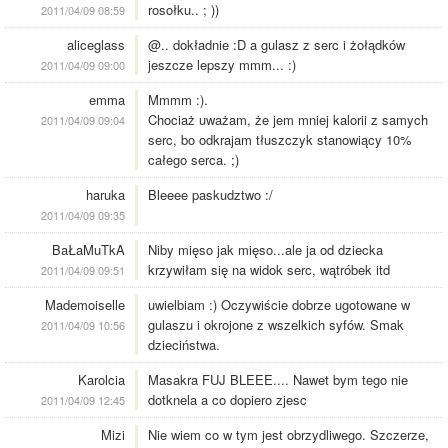
rosołku.. ; ))
2011/04/09 08:59
aliceglass
@.. dokładnie :D a gulasz z serc i żołądków
jeszcze lepszy mmm... :)
2011/04/09 09:00
emma
Mmmm :).
Chociaż uważam, że jem mniej kalorii z samych
2011/04/09 09:04
serc, bo odkrajam tłuszczyk stanowiący 10%
całego serca. ;)
haruka
Bleeee paskudztwo :/
2011/04/09 09:35
BaŁaMuTkA
Niby mięso jak mięso...ale ja od dziecka
krzywiłam się na widok serc, wątróbek itd
2011/04/09 09:51
Mademoiselle
uwielbiam :) Oczywiście dobrze ugotowane w
gulaszu i okrojone z wszelkich syfów. Smak
2011/04/09 10:56
dzieciństwa.
Karolcia
Masakra FUJ BLEEE.... Nawet bym tego nie
dotknela a co dopiero zjesc
2011/04/09 12:45
Mizi
Nie wiem co w tym jest obrzydliwego. Szczerze,