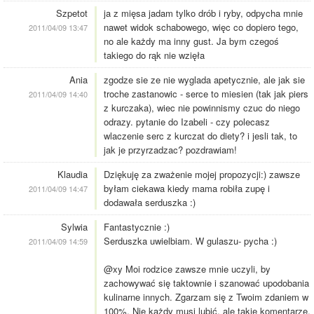
Szpetot
ja z mięsa jadam tylko drób i ryby, odpycha mnie
nawet widok schabowego, więc co dopiero tego,
2011/04/09 13:47
no ale każdy ma inny gust. Ja bym czegoś
takiego do rąk nie wzięła
Ania
zgodze sie ze nie wyglada apetycznie, ale jak sie
troche zastanowic - serce to miesien (tak jak piers
2011/04/09 14:40
z kurczaka), wiec nie powinnismy czuc do niego
odrazy. pytanie do Izabeli - czy polecasz
wlaczenie serc z kurczat do diety? i jesli tak, to
jak je przyrzadzac? pozdrawiam!
Klaudia
Dziękuję za zważenie mojej propozycji:) zawsze
byłam ciekawa kiedy mama robiła zupę i
2011/04/09 14:47
dodawała serduszka :)
Sylwia
Fantastycznie :)
Serduszka uwielbiam. W gulaszu- pycha :)
2011/04/09 14:59
@xy Moi rodzice zawsze mnie uczyli, by
zachowywać się taktownie i szanować upodobania
kulinarne innych. Zgarzam się z Twoim zdaniem w
100%. Nie każdy musi lubić, ale takie komentarze,