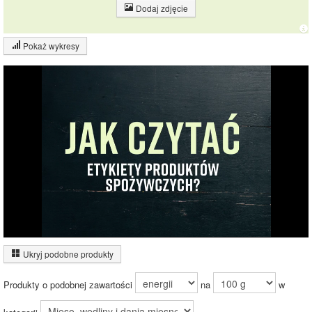
Dodaj zdjęcie
Pokaż wykresy
Wykres składu produktu
Wykres źródeł energii produktu
Czas potrzebny na spalenie porcji ze zdjęcia
dla osoby o
wadze
70
kg -
zobacz dla swojej wagi
Ukryj podobne produkty
Produkty o podobnej zawartości
na
w