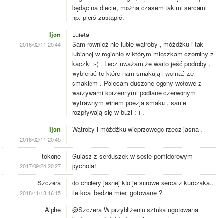
będąc na diecie, można czasem takimi sercami
np. pierś zastąpić.
Ijon
Luieta
Sam również nie lubię wątroby , móżdżku i tak
2016/02/11 20:44
lubianej w regionie w którym mieszkam czerniny z
kaczki :-( . Lecz uważam że warto jeść podroby ,
wybierać te które nam smakują i wcinać ze
smakiem . Polecam duszone ogony wołowe z
warzywami korzennymi podlane czerwonym
wytrawnym winem poezja smaku , same
rozpływają się w buzi :-) .
Ijon
Wątroby i móżdżku wieprzowego rzecz jasna .
2016/02/11 20:45
tokone
Gulasz z serduszek w sosie pomidorowym -
pychota!
2017/09/24 20:27
Szczera
do cholery jasnej kto je surowe serca z kurczaka..
ile kcal bedzie mieć gotowane ?
2018/11/13 16:15
Alphe
@Szczera W przybliżeniu sztuka ugotowana