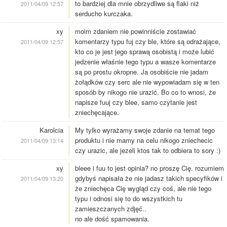
to bardziej dla mnie obrzydliwe są flaki niż
2011/04/09 12:57
serducho kurczaka.
xy
moim zdaniem nie powinniście zostawiać
komentarzy typu fuj czy ble, które są odrażające,
2011/04/09 12:57
kto co je jest jego sprawą osobistą i może lubić
jedzenie właśnie tego typu a wasze komentarze
są po prostu okropne. Ja osobiście nie jadam
żołądków czy serc ale nie wypowiadam się w ten
sposób by nikogo nie urazić. Bo co to wnosi, że
napisze fuuj czy blee, samo czytanie jest
zniechęcające.
Karolcia
My tylko wyrażamy swoje zdanie na temat tego
produktu i nie mamy na celu nikogo zniechecic
2011/04/09 13:14
czy urazic, ale jezeli ktos tak to odbiera to sory :)
xy
bleee i fuu to jest opinia? no proszę Cię. rozumiem
gdybyś napisała że nie jadasz takich specyfików i
2011/04/09 13:20
że zniechęca Cię wygląd czy coś, ale nie tego
typu i odnosi się to do wszystkich tu
zamieszczanych zdjęć..
no ale dość spamowania.