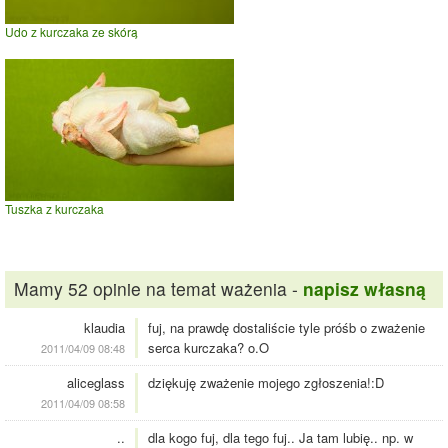
Udo z kurczaka ze skórą
Tuszka z kurczaka
Mamy 52 opinie na temat ważenia -
napisz własną
klaudia
fuj, na prawdę dostaliście tyle próśb o zważenie
serca kurczaka? o.O
2011/04/09 08:48
aliceglass
dziękuję zważenie mojego zgłoszenia!:D
2011/04/09 08:58
..
dla kogo fuj, dla tego fuj.. Ja tam lubię.. np. w