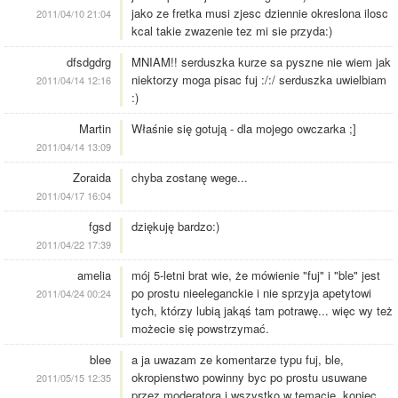
jako ze fretka musi zjesc dziennie okreslona ilosc
2011/04/10 21:04
kcal takie zwazenie tez mi sie przyda:)
dfsdgdrg
MNIAM!! serduszka kurze sa pyszne nie wiem jak
niektorzy moga pisac fuj :/:/ serduszka uwielbiam
2011/04/14 12:16
:)
Martin
Właśnie się gotują - dla mojego owczarka ;]
2011/04/14 13:09
Zoraida
chyba zostanę wege...
2011/04/17 16:04
fgsd
dziękuję bardzo:)
2011/04/22 17:39
amelia
mój 5-letni brat wie, że mówienie "fuj" i "ble" jest
po prostu nieeleganckie i nie sprzyja apetytowi
2011/04/24 00:24
tych, którzy lubią jakąś tam potrawę... więc wy też
możecie się powstrzymać.
blee
a ja uwazam ze komentarze typu fuj, ble,
okropienstwo powinny byc po prostu usuwane
2011/05/15 12:35
przez moderatora i wszystko w temacie, koniec