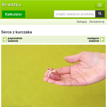
Kalkulator
Produkty
Zaloguj
Zarejestruj
Dziennik
Serce z kurczaka
Przelicznik
poprzednie
następne
ważenie
ważenie
Porównywarka
Porady
Słownik
O stronie
Kontakt