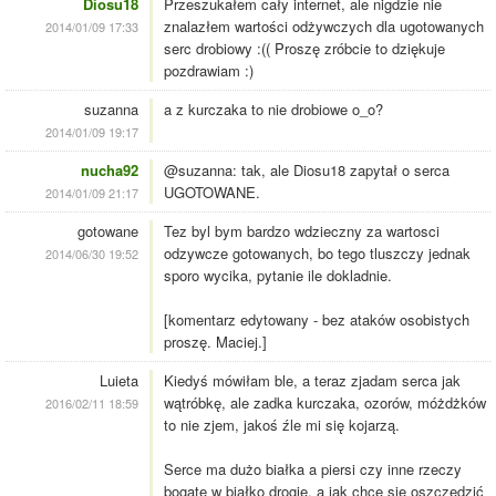
Diosu18
Przeszukałem cały internet, ale nigdzie nie
znalazłem wartości odżywczych dla ugotowanych
2014/01/09 17:33
serc drobiowy :(( Proszę zróbcie to dziękuje
pozdrawiam :)
suzanna
a z kurczaka to nie drobiowe o_o?
2014/01/09 19:17
nucha92
@suzanna: tak, ale Diosu18 zapytał o serca
UGOTOWANE.
2014/01/09 21:17
gotowane
Tez byl bym bardzo wdzieczny za wartosci
odzywcze gotowanych, bo tego tluszczy jednak
2014/06/30 19:52
sporo wycika, pytanie ile dokladnie.
[komentarz edytowany - bez ataków osobistych
proszę. Maciej.]
Luieta
Kiedyś mówiłam ble, a teraz zjadam serca jak
wątróbkę, ale zadka kurczaka, ozorów, móżdżków
2016/02/11 18:59
to nie zjem, jakoś źle mi się kojarzą.
Serce ma dużo białka a piersi czy inne rzeczy
bogate w białko drogie, a jak chce się oszczędzić