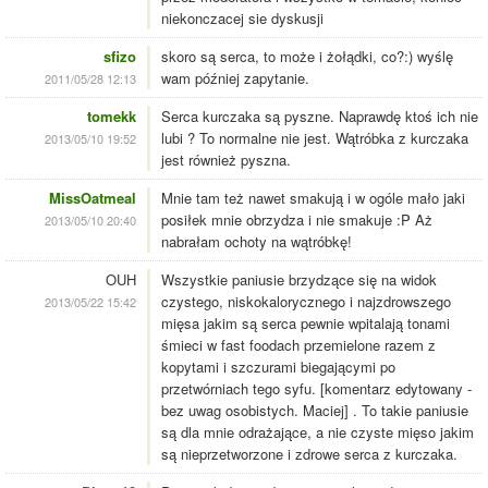
niekonczacej sie dyskusji
sfizo
skoro są serca, to może i żołądki, co?:) wyślę
wam później zapytanie.
2011/05/28 12:13
tomekk
Serca kurczaka są pyszne. Naprawdę ktoś ich nie
lubi ? To normalne nie jest. Wątróbka z kurczaka
2013/05/10 19:52
jest również pyszna.
MissOatmeal
Mnie tam też nawet smakują i w ogóle mało jaki
posiłek mnie obrzydza i nie smakuje :P Aż
2013/05/10 20:40
nabrałam ochoty na wątróbkę!
OUH
Wszystkie paniusie brzydzące się na widok
czystego, niskokalorycznego i najzdrowszego
2013/05/22 15:42
mięsa jakim są serca pewnie wpitalają tonami
śmieci w fast foodach przemielone razem z
kopytami i szczurami biegającymi po
przetwórniach tego syfu. [komentarz edytowany -
bez uwag osobistych. Maciej] . To takie paniusie
są dla mnie odrażające, a nie czyste mięso jakim
są nieprzetworzone i zdrowe serca z kurczaka.