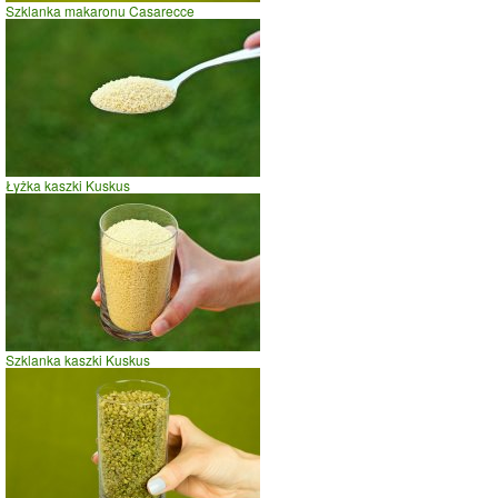
Szklanka makaronu Casarecce
szybki taniec,trucht
spacer
prasowanie
prowadzenie samochodu
0
10
20
czas w minutach
Łyżka kaszki Kuskus
Szklanka kaszki Kuskus