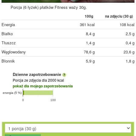
Porcja (6 łyżek) płatków Fitness waży 30g.
100g
na zdjęciu (
30
g)
Energia
361 kcal
108 kcal
Białko
8,4 g
2,5 g
Tłuszcz
1,4 g
0,4 g
Węglowodany
78,6 g
23,6 g
Błonnik
5,9 g
1,8 g
Dzienne zapotrzebowanie
Porcja ze zdjęcia
dla 2000 kcal
pokaż dla mojego zapotrzebowania
energia (5 %)
0
100