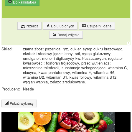
Do kalkulatora
Przelicz
Do ulubionych
Uzupełnij dane
Dodaj zdjęcie
Skład:
ziarna zbóż: pszenica, ryż, cukier, syrop cukru brązowego,
ekstrakt słodowy jęczmienny, sól, syrop glukozowy,
emulgator: mono- i diglicerydy kw. tłuszczowych, regulator
kwasowości: fosforan trójsodowy, przeciwutleniacz:
mieszanina tokoferoli, substancje wzbogacające: witamina C,
niacyna, kwas pantotenowy, witamina E, witamina B6,
witamina B2, witamian B1, kwas foliowy, witamina B12,
węglan wapnia, żelazo zredukowane.
Producent:
Nestle
Pokaż wykresy
Wykres składu produktu
Białko (8%)
Tłuszcz (1%)
8%
12%
Węglowodany