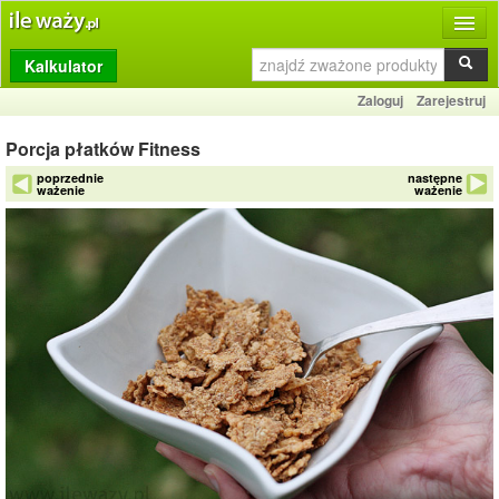
Kalkulator
Produkty
Zaloguj
Zarejestruj
Dziennik
Porcja płatków Fitness
Przelicznik
poprzednie
następne
ważenie
ważenie
Porównywarka
Porady
Słownik
O stronie
Kontakt