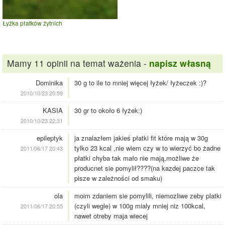
Łyżka płatków żytnich
Mamy 11 opinii na temat ważenia -
napisz własną
Dominika
30 g to ile to mniej więcej łyżek/ łyżeczek :)?
2010/10/23 20:59
KASIA
30 gr to około 6 łyżek:)
2010/10/23 22:31
epileptyk
ja znalazłem jakieś płatki fit które mają w 30g
tylko 23 kcal ,nie wiem czy w to wierzyć bo żadne
2011/06/17 20:43
płatki chyba tak mało nie mają,możliwe że
producnet sie pomylił????(na kazdej paczce tak
pisze w zależności od smaku)
ola
moim zdaniem sie pomylili, niemozliwe zeby platki
(czyli wegle) w 100g mialy mniej niz 100kcal,
2011/06/17 20:55
nawet otreby maja wiecej