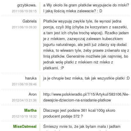
grzybkowa.
a Wy około ile gram płatków wsypujecie do miski?
I jaką ilością mleka zalewacie? : D
2011/06/19 09:15
Gabriela
Płatków wsypuję zwykle tyle, ile wynosi jedna
porcja, czyli 30g (chyba że korzystam z saszetki,
2011/06/19 09:30
a tam jest ich chyba trochę więcej). Rzadko jadam
je z mlekiem, zazwyczaj zalewam kubeczkiem
jogurtu naturalnego, ale jeśli już zdarzy się dodać
mleka, to wlewam tyle, żeby prawie zrównało się z
linią płatków. Generalnie możliwie jak najmniej, bo
jednak wolę płatki z mlekiem niż mleko z
płatkami. :P
haruka
ja je chrupie bez mleka, tak jak wszystkie platki :D
2011/06/19 09:46
Aron
http://www.polskieradio.pl/7/15/Artykul/583106,Nie-
dawajcie-dzieciom-na-sniadanie-platkow
2012/04/13 21:36
Martha
Dlaczego jest podane 361 kcal/100g skoro
producent podaje 372 ?
2012/10/19 18:32
MissOatmeal
Śmieszy mnie to, że jak byłam mała i jadłam