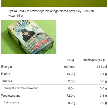
Łyżka kaszy z prażonego zielonego ziarna pszenicy Freekeh
waży 15 g.
100g
na zdjęciu (
15
g)
Energia
360 kcal
54 kcal
Białko
14,0 g
2,1 g
Tłuszcz
2,0 g
0,3 g
Kwasy tłuszczowe nasycone
0,0 g
0,0 g
Węglowodany
72,0 g
10,8 g
Cukry proste
0,0 g
0,0 g