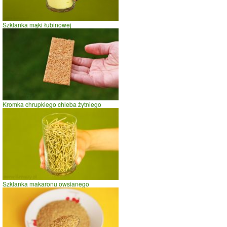
Szklanka mąki łubinowej
Kromka chrupkiego chleba żytniego
Szklanka makaronu owsianego