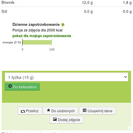
Błonnik
12,0 g
1,8 g
Sól
0,0 g
0,0 g
Dzienne zapotrzebowanie
Porcja ze zdjęcia
dla 2000 kcal
pokaż dla mojego zapotrzebowania
energia (3 %)
0
100
Do kalkulatora
Przelicz
Do ulubionych
Uzupełnij dane
Dodaj zdjęcie