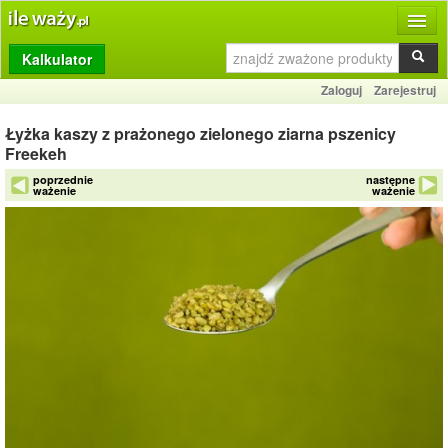
Kalkulator
Produkty
Zaloguj
Zarejestruj
Dziennik
Łyżka kaszy z prażonego zielonego ziarna pszenicy
Przelicznik
Freekeh
poprzednie
następne
Porównywarka
ważenie
ważenie
Porady
Słownik
O stronie
Kontakt