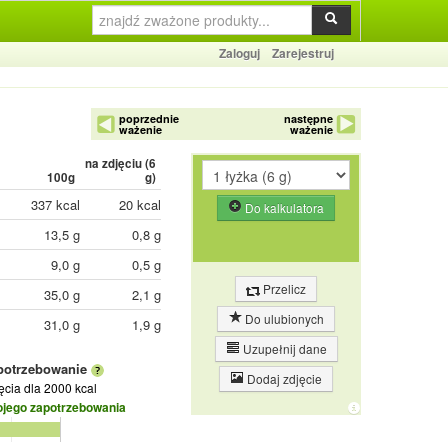
Zaloguj
Zarejestruj
poprzednie
następne
ważenie
ważenie
na zdjęciu (
6
100g
g)
337 kcal
20 kcal
Do kalkulatora
13,5 g
0,8 g
9,0 g
0,5 g
Przelicz
35,0 g
2,1 g
Do ulubionych
31,0 g
1,9 g
Uzupełnij dane
potrzebowanie
Dodaj zdjęcie
jęcia
dla 2000 kcal
ojego zapotrzebowania