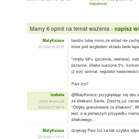
niepalonej
Mamy 6 opinii na temat ważenia -
napisz w
MalyKsiaze
bardzo lubię mimo,ze skład nie zachęc
ktore pod wzgledem składu bede lep
2015/02/16 23:21
"otręby 68% (pszenne, owsiane), rodz
pszenne, śliwka suszona 3%, koncent
(z soi); aromat, regulator kwasowości
Pani Izo?
Izabela
@MalyKsiaze: przyglądając się obu s
ze śliwkami Sante. Zresztą już nazw
[autor ilewazy.pl]
"Otręby granulowane ze śliwkami". W
2015/02/17 09:14
jest, a w pierwszym przypadku mamy 
śliwkowego...
MalyKsiaze
dziękuję Pani Izo za tak szybka odp
2015/02/17 10:11