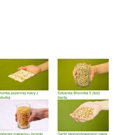
romka pszennej macy z
Szklanka Błonnika 5 zbóż
ebulką
Sante
zklanka makaronu łazanki
Garść ekspandowanego owsa