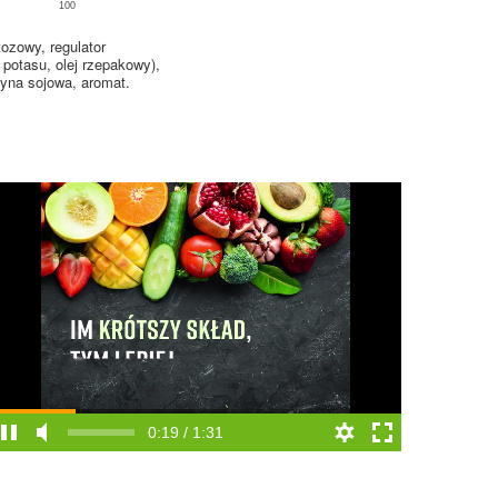
100
ozowy, regulator
 potasu, olej rzepakowy),
tyna sojowa, aromat.
0:19 / 1:31