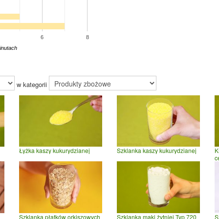
6
8
inutach
w kategorii
Łyżka kaszy kukurydzianej
Szklanka kaszy kukurydzianej
K
c
Szklanka płatków orkiszowych
Szklanka mąki żytniej Typ 720
S