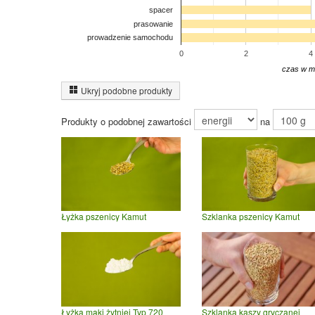
spacer
prasowanie
prowadzenie samochodu
0
2
4
czas w m
Ukryj podobne produkty
Produkty o podobnej zawartości
na
Łyżka pszenicy Kamut
Szklanka pszenicy Kamut
Łyżka mąki żytniej Typ 720
Szklanka kaszy gryczanej