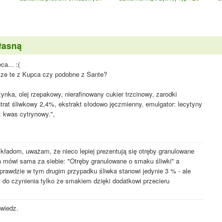
łasną
a... :(
sze te z Kupca czy podobne z Sante?
ynka, olej rzepakowy, nierafinowany cukier trzcinowy, zarodki
rat śliwkowy 2,4%, ekstrakt słodowo jęczmienny, emulgator: lecytyny
: kwas cytrynowy.",
kładom, uważam, że nieco lepiej prezentują się otręby granulowane
a mówi sama za siebie: "Otręby granulowane o smaku śliwki" a
prawdzie w tym drugim przypadku śliwka stanowi jedynie 3 % - ale
do czynienia tylko ze smakiem dzięki dodatkowi przecieru
owiedz.