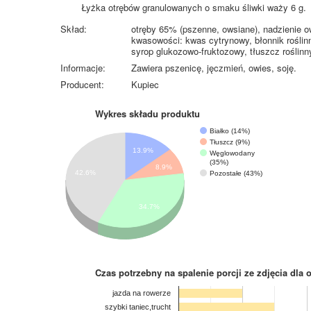
Łyżka otrębów granulowanych o smaku śliwki waży 6 g.
Skład:
otręby 65% (pszenne, owsiane), nadzienie o
kwasowości: kwas cytrynowy, błonnik roślinn
syrop glukozowo-fruktozowy, tłuszcz roślinn
Informacje:
Zawiera pszenicę, jęczmień, owies, soję.
Producent:
Kupiec
Wykres składu produktu
Białko (14%)
Tłuszcz (9%)
13.9%
Węglowodany
(35%)
8.9%
42.6%
Pozostałe (43%)
34.7%
Czas potrzebny na spalenie porcji ze zdjęcia
dla 
jazda na rowerze
szybki taniec,trucht