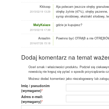
Kkkoop
Aja polecam jeszcze otręby granulowa
otręby żytnie (47%), otręby pszenne,
2015/02/19 13:29
syrop skrobiowy, ekstrakt słodowy, le
MalyKsiaze
gdzie je kupujesz?
2015/02/19 17:39
Aniaslim
Powinno być OTRĄB a nie OTRĘBÓW ,bo
2016/07/26 15:18
Dodaj komentarz na temat waże
Oceń smak i właściwości produktu. Podziel się ciekawym 
nowością nie krępuj się pytać o sposób przyrządzania c
Możesz dodać komentarz jako niezalogowany lub zaloguj s
Imię / pseudonim
(wymagane)
Adres e-mail:
(wymagany)