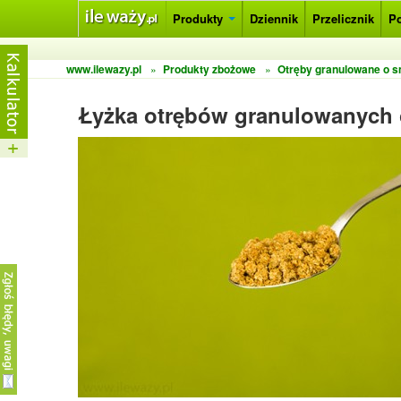
Produkty
Dziennik
Przelicznik
P
www.ilewazy.pl
»
Produkty zbożowe
»
Otręby granulowane o s
Łyżka otrębów granulowanych 