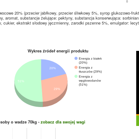
0
wocowe 20% (przecier jabłkowy, przecier śliwkowy 5%, syrop glukozowo-frukt
y, aromat, substancje żelujące: pektyny, substancja konserwująca: sorbinian
y, cukier, ekstrakt słodowy jęczmienny, zarodki pszenne 5%, emulgator: lecy
Wykres źródeł energii produktu
Energia z białek
(20%)
Energia z
20%
tłuszczów (29%)
Energia z
węglowodanów
51%
(51%)
29%
osoby o wadze
70
kg -
zobacz dla swojej wagi