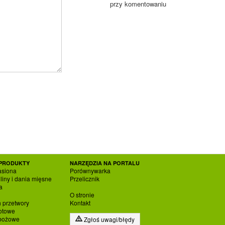
przy komentowaniu
PRODUKTY
NARZĘDZIA NA PORTALU
asiona
Porównywarka
liny i dania mięsne
Przelicznik
a
O stronie
h przetwory
Kontakt
otowe
zbożowe
Zgłoś uwagi/błędy