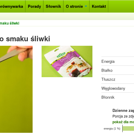
orównywarka
Porady
Słownik
O stronie
Kontakt
maku śliwki
o smaku śliwki
Energia
Białko
Tłuszcz
Węglowodany
Błonnik
Dzienne za
Porcja ze zd
pokaż dla m
energia (1 %)