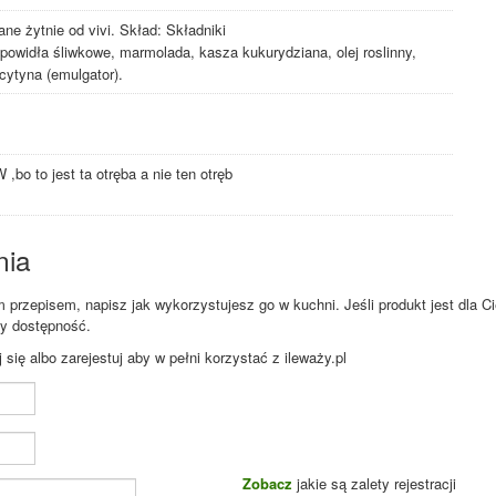
ne żytnie od vivi. Skład: Składniki
 powidła śliwkowe, marmolada, kasza kukurydziana, olej roslinny,
cytyna (emulgator).
 to jest ta otręba a nie ten otręb
nia
przepisem, napisz jak wykorzystujesz go w kuchni. Jeśli produkt jest dla Ci
zy dostępność.
ię albo zarejestuj aby w pełni korzystać z ileważy.pl
Zobacz
jakie są zalety rejestracji