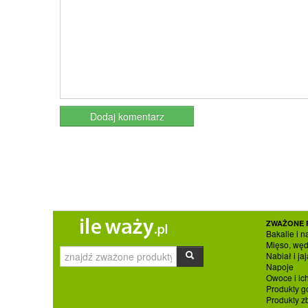
ZWAŻONE 
Bakalie i n
Mięso, węd
Nabiał i jaj
Napoje
Owoce i ic
Produkty g
Produkty 