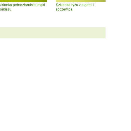
zklanka pełnoziarnistej mąki
Szklanka ryżu z algami i
 orkiszu
soczewicą