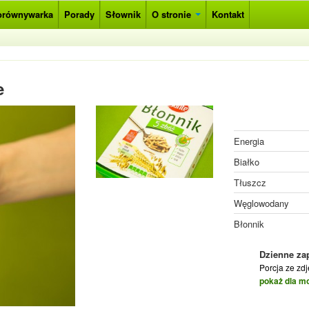
orównywarka
Porady
Słownik
O stronie
Kontakt
e
Energia
Białko
Tłuszcz
Węglowodany
Błonnik
Dzienne za
Porcja ze zd
pokaż dla m