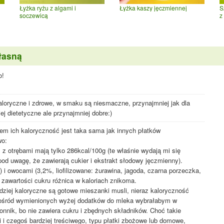
Łyżka ryżu z algami i
Łyżka kaszy jęczmiennej
S
soczewicą
z
łasną
o!
kaloryczne i zdrowe, w smaku są niesmaczne, przynajmniej jak dla
 dietetyczne ale przynajmniej dobre:)
m ich kaloryczność jest taka sama jak innych płatków
wo:
s z otrębami mają tylko 286kcal/100g (te właśnie wydają mi się
pod uwagę, że zawierają cukier i ekstrakt słodowy jęczmienny).
) i owocami (3,2%, liofilizowane: żurawina, jagoda, czarna porzeczka,
 zawartości cukru różnica w kaloriach znikoma.
dziej kaloryczne są gotowe mieszanki musli, nieraz kaloryczność
pośród wymienionych wyżej dodatków do mleka wybrałabym w
łonnik, bo nie zawiera cukru i zbędnych składników. Choć takie
i i czegoś bardziej treściwego, typu płatki zbożowe lub domowe,