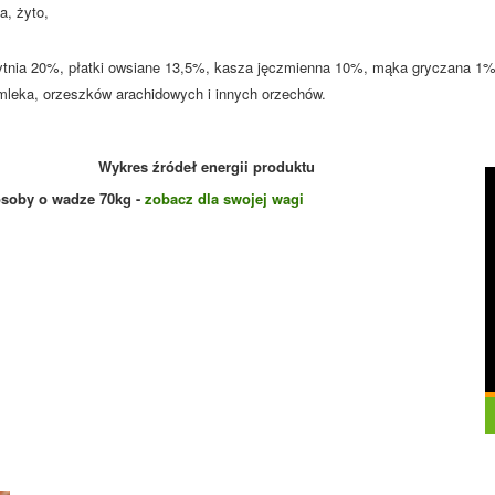
, żyto,
ytnia 20%, płatki owsiane 13,5%, kasza jęczmienna 10%, mąka gryczana 1%
mleka, orzeszków arachidowych i innych orzechów.
Wykres źródeł energii produktu
osoby o wadze
70
kg -
zobacz dla swojej wagi