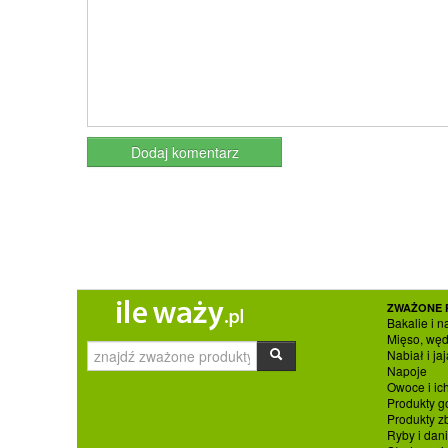
ZWAŻONE 
Bakalie i n
Mięso, węd
Nabiał i jaj
Napoje
Owoce i ic
Produkty g
Produkty 
Ryby i dan