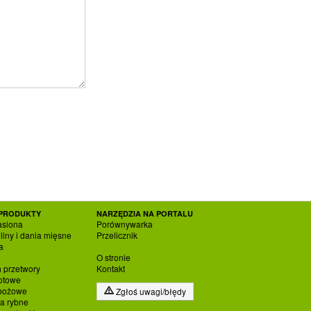
PRODUKTY
NARZĘDZIA NA PORTALU
asiona
Porównywarka
liny i dania mięsne
Przelicznik
a
O stronie
h przetwory
Kontakt
otowe
zbożowe
Zgłoś uwagi/błędy
ia rybne