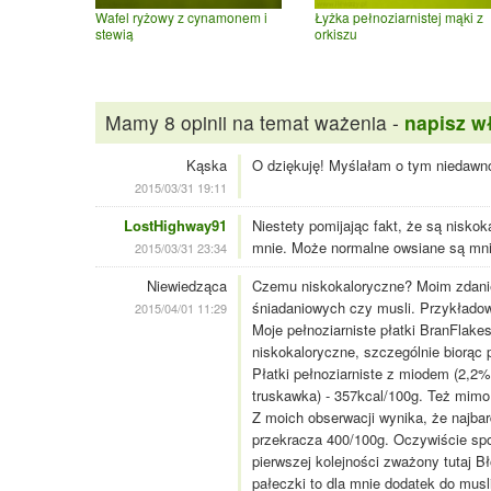
Wafel ryżowy z cynamonem i
Łyżka pełnoziarnistej mąki z
stewią
orkiszu
Mamy 8 opinii na temat ważenia -
napisz w
Kąska
O dziękuję! Myślałam o tym niedawn
2015/03/31 19:11
LostHighway91
Niestety pomijając fakt, że są nisko
mnie. Może normalne owsiane są mniej
2015/03/31 23:34
Niewiedząca
Czemu niskokaloryczne? Moim zdanie
śniadaniowych czy musli. Przykłado
2015/04/01 11:29
Moje pełnoziarniste płatki BranFlake
niskokaloryczne, szczególnie biorąc 
Płatki pełnoziarniste z miodem (2,2%
truskawka) - 357kcal/100g. Też mimo
Z moich obserwacji wynika, że najbar
przekracza 400/100g. Oczywiście s
pierwszej kolejności zważony tutaj B
pałeczki to dla mnie dodatek do musl