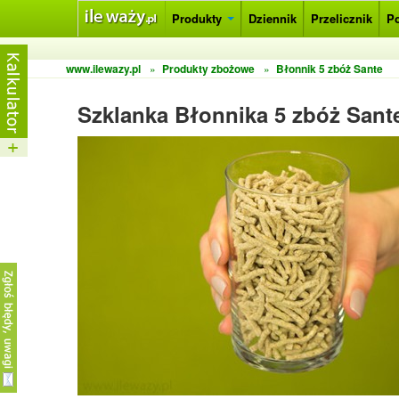
Produkty
Dziennik
Przelicznik
P
www.ilewazy.pl
»
Produkty zbożowe
»
Błonnik 5 zbóż Sante
Szklanka Błonnika 5 zbóż Sant