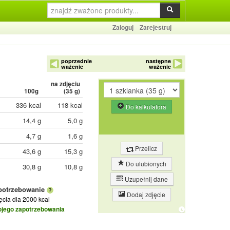
Zaloguj
Zarejestruj
poprzednie
następne
ważenie
ważenie
na zdjęciu
100g
(
35
g)
336 kcal
118 kcal
Do kalkulatora
14,4 g
5,0 g
4,7 g
1,6 g
Przelicz
43,6 g
15,3 g
Do ulubionych
30,8 g
10,8 g
Uzupełnij dane
potrzebowanie
Dodaj zdjęcie
jęcia
dla 2000 kcal
ojego zapotrzebowania