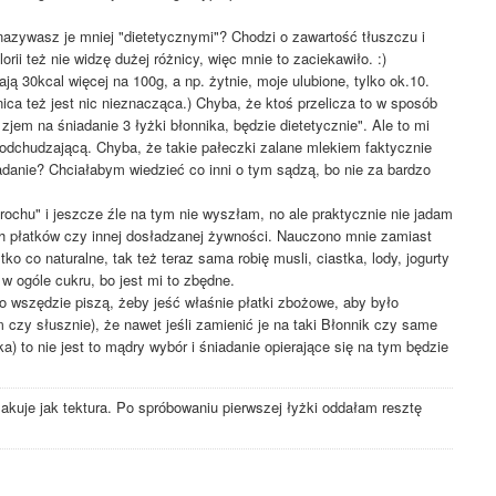
zywasz je mniej "dietetycznymi"? Chodzi o zawartość tłuszczu i
i też nie widzę dużej różnicy, więc mnie to zaciekawiło. :)
ą 30kcal więcej na 100g, a np. żytnie, moje ulubione, tylko ok.10.
ca też jest nic nieznacząca.) Chyba, że ktoś przelicza to w sposób
jem na śniadanie 3 łyżki błonnika, będzie dietetycznie". Ale to mi
 odchudzającą. Chyba, że takie pałeczki zalane mlekiem faktycznie
danie? Chciałabym wiedzieć co inni o tym sądzą, bo nie za bardzo
ochu" i jeszcze źle na tym nie wyszłam, no ale praktycznie nie jadam
ch płatków czy innej dosładzanej żywności. Nauczono mnie zamiast
ko co naturalne, tak też teraz sama robię musli, ciastka, lody, jogurty
w ogóle cukru, bo jest mi to zbędne.
o wszędzie piszą, żeby jeść właśnie płatki zbożowe, aby było
m czy słusznie), że nawet jeśli zamienić je na taki Błonnik czy same
a) to nie jest to mądry wybór i śniadanie opierające się na tym będzie
makuje jak tektura. Po spróbowaniu pierwszej łyżki oddałam resztę