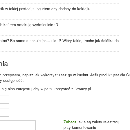
ik w takiej postaci,z jogurtem czy dodany do koktajlu
lub kefirem smakują wyśmienicie :D
tać? Bo samo smakuje jak... nic :P Wióry takie, trochę jak ściółka do
nia
przepisem, napisz jak wykorzystujesz go w kuchni. Jeśli produkt jest dla Ci
zy dostępność.
ię albo zarejestuj aby w pełni korzystać z ileważy.pl
Zobacz
jakie są zalety rejestracji
przy komentowaniu