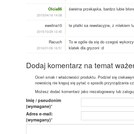
Olcia86
świetna przekąska, bardzo lubie błonn
2015/04/16 14:08
ewelina10
te płatki sa rewelacyjne, z mlekiem 
2015/10/29 12:45
Racuch
To w ogóle da się do czegoś wykorzys
klatek dla gryzoni :d
2016/01/06 16:51
Dodaj komentarz na temat waże
Oceń smak i właściwości produktu. Podziel się ciekawym 
nowością nie krępuj się pytać o sposób przyrządzania c
Możesz dodać komentarz jako niezalogowany lub zaloguj s
Imię / pseudonim
(wymagane)
Adres e-mail:
(wymagany)