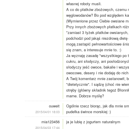
własnej roboty musli.
A co do płatków zbożowych, czemu na
węglowodanów? Bo pod względem kalori
(Wymienione przez Ciebie owsiane maj
Przy innych zbożowych płatkach różni
"zamiast 3 łyżek płatków owsianych, z
podchodzi pod jakąś niezdrową dietę
mogą zastapić pełnowartościowe śnia
się znam, a interesuje mnie to. :)
Ja wyznaję zasadę "wszystkiego po tr
cukru, ani słodyczy, ani posłodzony
słodyczy jeść owoce, bakalie i wszyst
owocowe, desery i nie dodaję do nich 
A Twój komentarz mnie zastanowił, b
"dietetycznie". I sądzę (choć nie wie
otręby (główny składnik tegoż Błonnik
marne. Dobrze myślę?
ouweit
Ogólnie rzecz biorąc, jak dla mnie s
pudełka śwince morskiej :)
2015/04/01 18:03
mia123456
ja je lubię z jogurtem naturalnym
2015/04/03 17:44