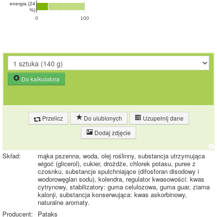
energia (24
%)
0
100
Do kalkulatora
Przelicz
Do ulubionych
Uzupełnij dane
Dodaj zdjęcie
Skład:
mąka pszenna, woda, olej roślinny, substancja utrzymująca
wigoć (glicerol), cukier, drożdże, chlorek potasu, puree z
czosnku, substancje spulchniające (difosforan disodowy i
wodorowęglan sodu), kolendra, regulator kwasowości: kwas
cytrynowy, stabilizatory: guma celulozowa, guma guar, ziarna
kalonji, substancja konserwująca: kwas askorbinowy,
naturalne aromaty.
Producent:
Pataks