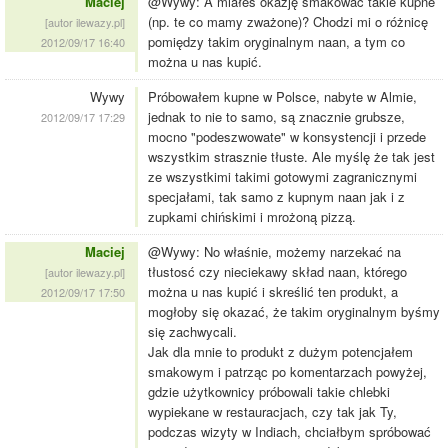
Maciej
@Wywy: A miałeś okazję smakować takie kupne
(np. te co mamy zważone)? Chodzi mi o różnicę
[autor ilewazy.pl]
pomiędzy takim oryginalnym naan, a tym co
2012/09/17 16:40
można u nas kupić.
Wywy
Próbowałem kupne w Polsce, nabyte w Almie,
jednak to nie to samo, są znacznie grubsze,
2012/09/17 17:29
mocno "podeszwowate" w konsystencji i przede
wszystkim strasznie tłuste. Ale myślę że tak jest
ze wszystkimi takimi gotowymi zagranicznymi
specjałami, tak samo z kupnym naan jak i z
zupkami chińskimi i mrożoną pizzą.
Maciej
@Wywy: No właśnie, możemy narzekać na
tłustosć czy nieciekawy skład naan, którego
[autor ilewazy.pl]
można u nas kupić i skreślić ten produkt, a
2012/09/17 17:50
mogłoby się okazać, że takim oryginalnym byśmy
się zachwycali.
Jak dla mnie to produkt z dużym potencjałem
smakowym i patrząc po komentarzach powyżej,
gdzie użytkownicy próbowali takie chlebki
wypiekane w restauracjach, czy tak jak Ty,
podczas wizyty w Indiach, chciałbym spróbować