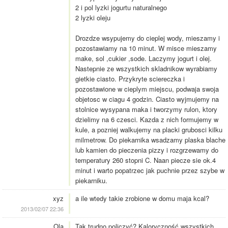
2 i pol lyzki jogurtu naturalnego
2 lyzki oleju
Drozdze wsypujemy do cieplej wody, mieszamy i
pozostawiamy na 10 minut. W misce mieszamy
make, sol ,cukier ,sode. Laczymy jogurt i olej.
Nastepnie ze wszystkich skladnikow wyrabiamy
gietkie ciasto. Przykryte sciereczka i
pozostawione w cieplym miejscu, podwaja swoja
objetosc w ciagu 4 godzin. Ciasto wyjmujemy na
stolnice wysypana maka i tworzymy rulon, ktory
dzielimy na 6 czesci. Kazda z nich formujemy w
kule, a pozniej walkujemy na placki grubosci kilku
milmetrow. Do piekarnika wsadzamy plaska blache
lub kamien do pieczenia pizzy i rozgrzewamy do
temperatury 260 stopni C. Naan piecze sie ok.4
minut i warto popatrzec jak puchnie przez szybe w
piekarniku.
xyz
a ile wtedy takie zrobione w domu maja kcal?
2013/02/07 22:36
Ola
Tak trudno policzyć? Kaloryczność wszystkich