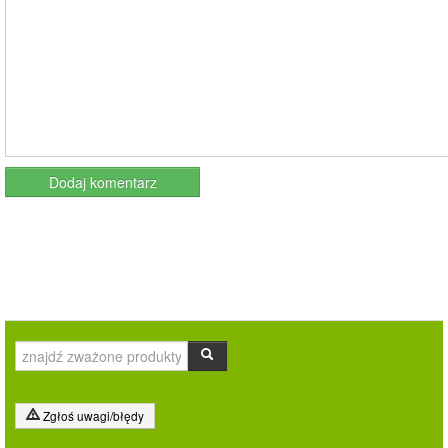
Zgłoś uwagi/błędy