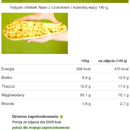
Indyjski chlebek Naan z czosnkiem i kolendrą waży 140 g.
100g
na zdjęciu (
140
g)
Energia
336 kcal
470 kcal
Białko
8,9 g
12,5 g
Tłuszcz
12,5 g
17,5 g
Węglowodany
50,1 g
70,1 g
Błonnik
1,9 g
2,7 g
Dzienne zapotrzebowanie
Porcja ze zdjęcia
dla 2000 kcal
pokaż dla mojego zapotrzebowania