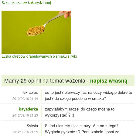
Szklanka kaszy kukurydzianej
Łyżka otrębów granulowanych o smaku śliwki
Mamy 29 opinii na temat ważenia -
napisz własną
exiables
co to jest? pierwszy raz na oczy widzę;p dobre to
jest? do czego podobne w smaku?
2012/09/16 21:14
bayaderka
zapytałabym raczej do czego można to
wykorzystać ? :)
2012/09/16 21:23
Sylwia
Sklad niestety nieciekawy. Ale co z tego?
Wyglada pysznie :D Pani Izabelo i pani ze
2012/09/16 21:25