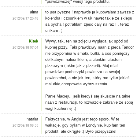
"prawdziwszej" wersji tego produktu.
alina
to jest pyszne ! naprawde ja kupowalam zawsze z
kolendra i czosnkiem w uk nawet takie ze sklepu
2012/09/17 20:48
sa pycha ! potrafilam zjesc caly na raz ! , teraz
unikam :(
Kitek
Wywy, tak, ten na zdjęciu wygląda jak spód od
kupnej pizzy. Taki prawdziwy naan z pieca Tandor,
2012/09/18 07:04
nie przypomina w smaku bułki, a coś pomiędzy
delikatnym naleśnikiem, a cienkim ciastem
pizzowym (takim jak z pizzerii). Mój miał
prawdziwe pęcherzyki powietrza na swojej
powierzchni, a nie jak ten, który ma tylko jakieś
malutkie,chropowate wybrzuszenia.
Panie Macieju, jeśli kiedyś się skusicie na takie
naan z restauracji, to rozważcie zabranie ze sobą
wagi kuchennej :)
natalia
Faktycznie, w Anglii jest tego sporo. W te
wakacje, gdy byłam w Londynie, kupiłam ten
2012/09/18 08:55
produkt, ale okrągłe ;) Było przepyszne!