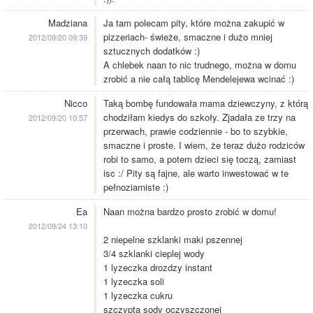
Madziana
Ja tam polecam pity, które można zakupić w
pizzeriach- świeże, smaczne i dużo mniej
2012/09/20 09:39
sztucznych dodatków :)
A chlebek naan to nic trudnego, można w domu
zrobić a nie całą tablicę Mendelejewa wcinać :)
Nicco
Taką bombę fundowała mama dziewczyny, z którą
chodziłam kiedys do szkoły. Zjadała ze trzy na
2012/09/20 10:57
przerwach, prawie codziennie - bo to szybkie,
smaczne i proste. I wiem, że teraz dużo rodziców
robi to samo, a potem dzieci się toczą, zamiast
isc :/ Pity są fajne, ale warto inwestować w te
pełnoziarniste :)
Ea
Naan można bardzo prosto zrobić w domu!
2012/09/24 13:10
2 niepelne szklanki maki pszennej
3/4 szklanki cieplej wody
1 lyzeczka drozdzy instant
1 lyzeczka soli
1 lyzeczka cukru
szczypta sody oczyszczonej