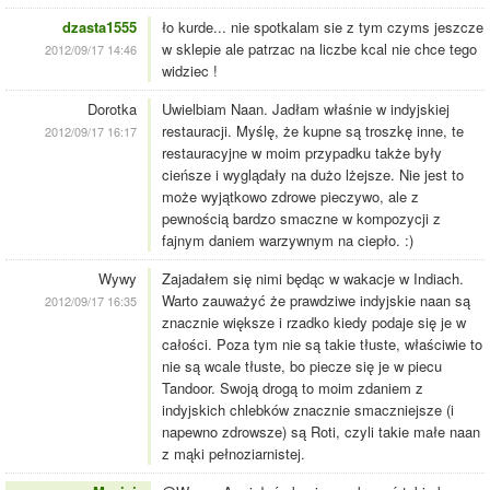
dzasta1555
ło kurde... nie spotkalam sie z tym czyms jeszcze
w sklepie ale patrzac na liczbe kcal nie chce tego
2012/09/17 14:46
widziec !
Dorotka
Uwielbiam Naan. Jadłam właśnie w indyjskiej
restauracji. Myślę, że kupne są troszkę inne, te
2012/09/17 16:17
restauracyjne w moim przypadku także były
cieńsze i wyglądały na dużo lżejsze. Nie jest to
może wyjątkowo zdrowe pieczywo, ale z
pewnością bardzo smaczne w kompozycji z
fajnym daniem warzywnym na ciepło. :)
Wywy
Zajadałem się nimi będąc w wakacje w Indiach.
Warto zauważyć że prawdziwe indyjskie naan są
2012/09/17 16:35
znacznie większe i rzadko kiedy podaje się je w
całości. Poza tym nie są takie tłuste, właściwie to
nie są wcale tłuste, bo piecze się je w piecu
Tandoor. Swoją drogą to moim zdaniem z
indyjskich chlebków znacznie smaczniejsze (i
napewno zdrowsze) są Roti, czyli takie małe naan
z mąki pełnoziarnistej.