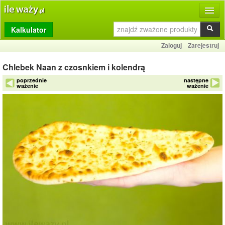
Kalkulator
Produkty
Zaloguj
Zarejestruj
Dziennik
Chlebek Naan z czosnkiem i kolendrą
Przelicznik
poprzednie
następne
ważenie
ważenie
Porównywarka
Porady
Słownik
O stronie
Kontakt