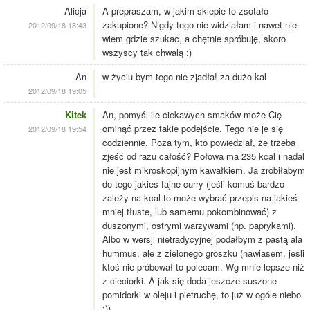
Alicja
A prepraszam, w jakim sklepie to zsotało
zakupione? Nigdy tego nie widziałam i nawet nie
2012/09/18 18:43
wiem gdzie szukac, a chętnie spróbuję, skoro
wszyscy tak chwalą :)
An
w życiu bym tego nie zjadła! za dużo kal
2012/09/18 19:05
Kitek
An, pomyśl ile ciekawych smaków może Cię
ominąć przez takie podejście. Tego nie je się
2012/09/18 19:54
codziennie. Poza tym, kto powiedział, że trzeba
zjeść od razu całość? Połowa ma 235 kcal i nadal
nie jest mikroskopijnym kawałkiem. Ja zrobiłabym
do tego jakieś fajne curry (jeśli komuś bardzo
zależy na kcal to może wybrać przepis na jakieś
mniej tłuste, lub samemu pokombinować) z
duszonymi, ostrymi warzywami (np. paprykami).
Albo w wersji nietradycyjnej podałbym z pastą ala
hummus, ale z zielonego groszku (nawiasem, jeśli
ktoś nie próbował to polecam. Wg mnie lepsze niż
z cieciorki. A jak się doda jeszcze suszone
pomidorki w oleju i pietruchę, to już w ogóle niebo
:)).