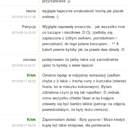
przyrzadzania :)).
Iwona
wygląda bajecznie smakowicie! trochę jak placek
sodowy :)
2012/09/16 21:38
Patrycja
Wygląda naprawdę smacznie... jak wszystko inne
co tuczące i niezdrowe :D Oj, zjadłoby się,
2012/09/16 23:00
zapieczone z żółtym serkiem, pomidorkiem i
pieczarkami, do tego polane keczupem... ^^ A
kalorii pewnie byłoby jak na prawie dwa obiady :D
senowa
podejrzewam że jakby takie coś samodzielnie
upiec to byłoby o wiele lepsze!
2012/09/16 23:31
Kitek
Ostatnio będąc w indyjskiej restauracji zjadłam
chyba z 2 takie + trochę curry z kurczaka (również
2012/09/17 06:52
tłuste, bo w mleczku kokosowym). Byłam
zdziwiona czym ja się tak najadłam :D Jednak,
mimo wszystko chlebki Naan w tej knajpce
zdawały się być bardzo lekkie (patrząc na zdjęcia,
powiedziałabym, że były dużo cieńsze).
Kitek
Zapomniałam dodać - Były pyszne ! Może kiedyś
kupię też takie sklepowe, dla porównania.
2012/09/17 06:54