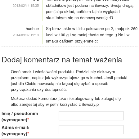
składników jest podana na ilewazy. Swoją drogą,
2013/02/14 15:35
pomijając skład, całkiem fajnie wygląda i
skusiłabym się na domową wersję :D
huehue
Są teraz takie w Lidlu pakowane po 2, mają ok 260
kcal w 100 g i są mniej tłuste od tego ;) No i w
2014/09/07 19:13
smaku całkiem przyjemne c:
Dodaj komentarz na temat ważenia
Oceń smak i właściwości produktu. Podziel się ciekawym
przepisem, napisz jak wykorzystujesz go w kuchni. Jeśli produkt
jest dla Ciebie nowością nie krępuj się pytać o sposób
przyrządzania czy dostępność.
Możesz dodać komentarz jako niezalogowany lub zaloguj się
albo zarejestuj aby w pełni korzystać z ileważy.pl
Imię / pseudonim
(wymagane)
Adres e-mail:
(wymagany)