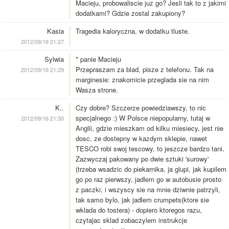
Macieju, probowaliscie juz go? Jesli tak to z jakimi
dodatkami? Gdzie zostal zakupiony?
Kasia
Tragedia kaloryczna, w dodatku tluste.
2012/09/16 21:27
Sylwia
* panie Macieju
Przepraszam za blad, pisze z telefonu. Tak na
2012/09/16 21:29
marginesie: znakomicie przeglada sie na nim
Wasza strone.
K..
Czy dobre? Szczerze powiedziawszy, to nic
specjalnego :) W Polsce niepopularny, tutaj w
2012/09/16 21:30
Anglii, gdzie mieszkam od kilku miesiecy, jest nie
dosc, ze dostepny w kazdym sklepie, nawet
TESCO robi swoj tescowy, to jeszcze bardzo tani.
Zazwyczaj pakowany po dwie sztuki 'surowy'
(trzeba wsadzic do piekarnika, ja glupi, jak kupilem
go po raz pierwszy, jadlem go w autobusie prosto
z paczki, i wszyscy sie na mnie dziwnie patrzyli,
tak samo bylo, jak jadlem crumpets(ktore sie
wklada do tostera) - dopiero ktoregos razu,
czytajac sklad zobaczylem instrukcje