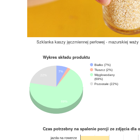
Szklanka kaszy jęczmiennej perłowej - mazurskiej waży
Wykres składu produktu
Białko (7%)
Tłuszcz (2%)
7%
Węglowodany
22%
(69%)
Pozostałe (22%)
69%
Czas potrzebny na spalenie porcji ze zdjęcia
dla 
jazda na rowerze