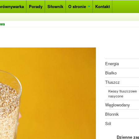
orównywarka
Porady
Słownik
O stronie
Kontakt
owa
Energia
Białko
Tłuszcz
Kwasy tłuszczowe
nasycone
Węglowodany
Błonnik
Sól
Dzienne za