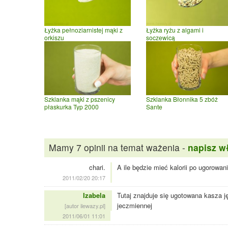
Łyżka pełnoziarnistej mąki z
Łyżka ryżu z algami i
orkiszu
soczewicą
Szklanka mąki z pszenicy
Szklanka Błonnika 5 zbóż
płaskurka Typ 2000
Sante
Mamy 7 opinii na temat ważenia -
napisz w
chari.
A ile będzie mieć kalorii po ugorowan
2011/02/20 20:17
Izabela
Tutaj znajduje się ugotowana kasza j
jeczmiennej
[autor ilewazy.pl]
2011/06/01 11:01