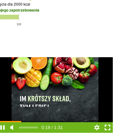
jęcia
dla 2000 kcal
ojego zapotrzebowania
100
0:20 / 1:31