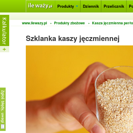
Produkty
Dziennik
Przelicznik
P
www.ilewazy.pl
»
Produkty zbożowe
»
Kasza jęczmienna perł
Szklanka kaszy jęczmiennej