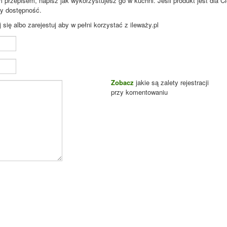
przepisem, napisz jak wykorzystujesz go w kuchni. Jeśli produkt jest dla Ci
zy dostępność.
ię albo zarejestuj aby w pełni korzystać z ileważy.pl
Zobacz
jakie są zalety rejestracji
przy komentowaniu