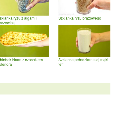
zklanka ryżu z algami i
Szklanka ryżu brązowego
oczewicą
hlebek Naan z czosnkiem i
Szklanka pełnoziarnistej mąki
olendrą
teff