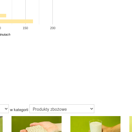
0
150
200
inutach
w kategorii