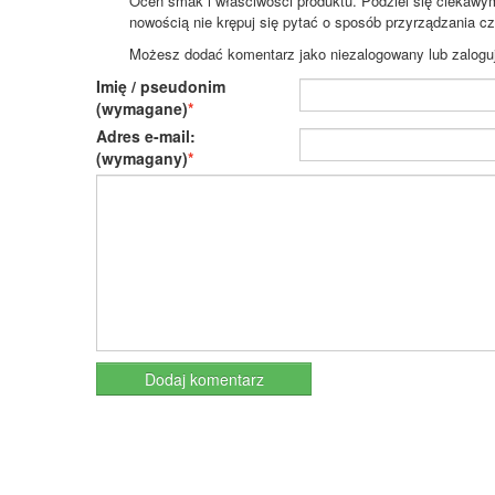
Oceń smak i właściwości produktu. Podziel się ciekawym 
nowością nie krępuj się pytać o sposób przyrządzania c
Możesz dodać komentarz jako niezalogowany lub zaloguj s
Imię / pseudonim
(wymagane)
Adres e-mail:
(wymagany)