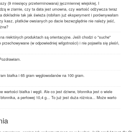
y (9 miesięcy przeterminowana) jęczmiennej wiejskiej, I
dzą w ziarnie, czy ta data jest umowna, czy wartość odżywcza teraz
a dokładnie tak jak świeża (robiłam już eksperyment i porównywałam
y kasz, płatków owsianych po dacie bezwzględnie nie należy jeść,
ożna?
a niektórych produktach są orientacyjne. Jeśli chodzi o "suche"
 przechowywane (w odpowiedniej wilgotności) i nie pojawiła się pleśń,
 Pozdrawiam.
gram białka i 65 gram węglowodanów na 100 gram.
 wartości białka i węgli. Ale co jest dziwne, błonnika jest o wiele
g błonnika, a perłowej 10,4 g... To już jest duża różnica... Może warto
nia