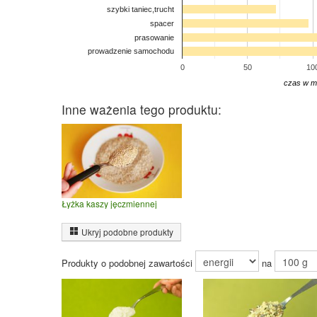
szybki taniec,trucht
spacer
prasowanie
prowadzenie samochodu
0
50
10
czas w m
Inne ważenia tego produktu:
Łyżka kaszy jęczmiennej
Ukryj podobne produkty
Produkty o podobnej zawartości
na