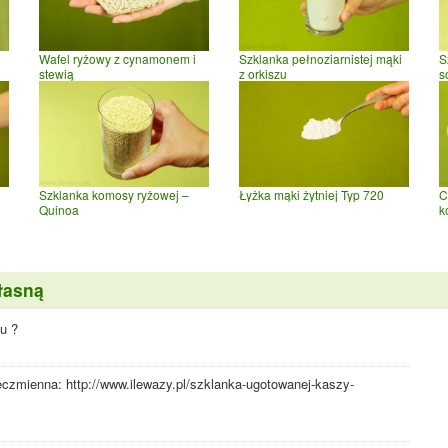
Wafel ryżowy z cynamonem i
Szklanka pełnoziarnistej mąki
S
stewią
z orkiszu
s
Szklanka komosy ryżowej –
Łyżka mąki żytniej Typ 720
C
Quinoa
k
łasną
iu ?
ęczmienna: http://www.ilewazy.pl/szklanka-ugotowanej-kaszy-