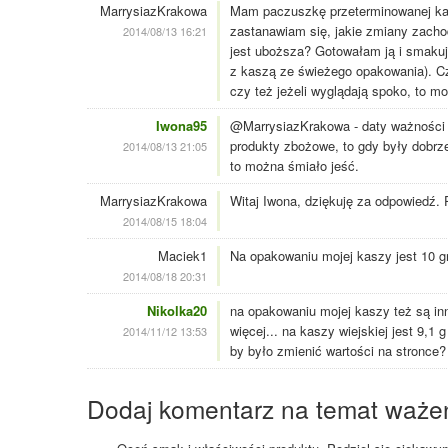
MarrysiazKrakowa
Mam paczuszkę przeterminowanej kasz
zastanawiam się, jakie zmiany zacho
2014/08/13 16:21
jest uboższa? Gotowałam ją i smakuj
z kaszą ze świeżego opakowania). Cz
czy też jeżeli wyglądają spoko, to m
Iwona95
@MarrysiazKrakowa - daty ważności n
produkty zbożowe, to gdy były dobrze
2014/08/13 21:05
to można śmiało jeść.
MarrysiazKrakowa
Witaj Iwona, dziękuję za odpowiedź.
2014/08/15 18:04
Maciek1
Na opakowaniu mojej kaszy jest 10 
2014/08/18 20:31
Nikolka20
na opakowaniu mojej kaszy też są inne
więcej... na kaszy wiejskiej jest 9,1 
2014/11/12 13:53
by było zmienić wartości na stronce?
Dodaj komentarz na temat waże