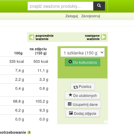
Zaloguj
Zarejestruj
poprzednie
następne
ważenie
ważenie
na zdjęciu
100g
(
150
g)
335 kcal
503 kcal
Do kalkulatora
7,4 g
11,1 g
2,2 g
3,3 g
Przelicz
0,4 g
0,6 g
Do ulubionych
68,8 g
103,2 g
Uzupełnij dane
6,2 g
9,3 g
Dodaj zdjęcie
0,0 g
0,0 g
potrzebowanie