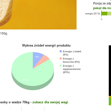
Porcja ze zd
pokaż dla m
energia (25 %)
0
 150g.
Wykres źródeł energii produktu
Energia z białek
(9%)
9%
Energia z
tłuszczów (6%)
Energia z
węglowodanów
(85%)
85%
osoby o wadze
70
kg -
zobacz dla swojej wagi