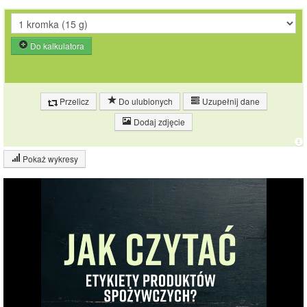
Do kalkulatora
Przelicz
Do ulubionych
Uzupełnij dane
Dodaj zdjęcie
Pokaż wykresy
Wykres składu produktu
Białko (9%)
Tłuszcz (2%)
Węglowodany
32.7%
(56%)
Sól (1%)
Pozostałe (33%)
55.4%