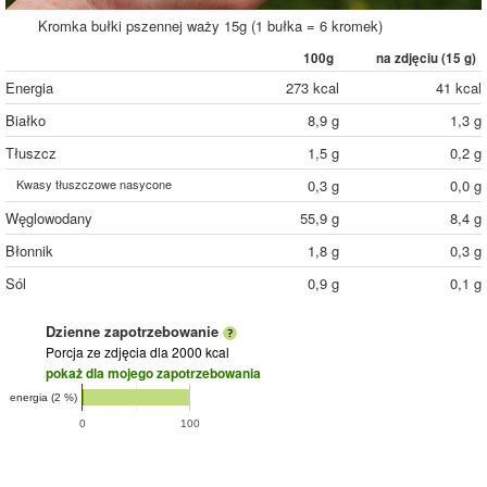
Kromka bułki pszennej waży 15g (1 bułka = 6 kromek)
100g
na zdjęciu (
15
g)
Energia
273 kcal
41 kcal
Białko
8,9 g
1,3 g
Tłuszcz
1,5 g
0,2 g
Kwasy tłuszczowe nasycone
0,3 g
0,0 g
Węglowodany
55,9 g
8,4 g
Błonnik
1,8 g
0,3 g
Sól
0,9 g
0,1 g
Dzienne zapotrzebowanie
Porcja ze zdjęcia
dla 2000 kcal
pokaż dla mojego zapotrzebowania
energia (2 %)
0
100