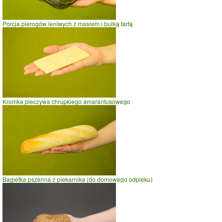
Porcja pierogów leniwych z masłem i bułką tartą
Kromka pieczywa chrupkiego amarantusowego
Bagietka pszenna z piekarnika (do domowego odpieku)