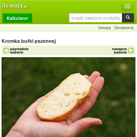
Kalkulator
Produkty
Zaloguj
Zarejestruj
Dziennik
Kromka bułki pszennej
Przelicznik
poprzednie
następne
ważenie
ważenie
Porównywarka
Porady
Słownik
O stronie
Kontakt