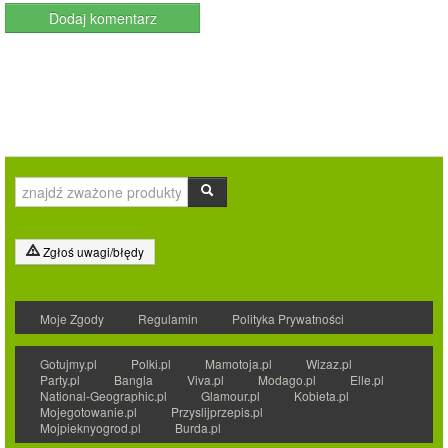
Zgłoś uwagi/błędy
Moje Zgody
Regulamin
Polityka Prywatności
Gotujmy.pl
Polki.pl
Mamotoja.pl
Wizaz.pl
Party.pl
Bangla
Viva.pl
Modago.pl
Elle.pl
National-Geographic.pl
Glamour.pl
Kobieta.pl
Mojegotowanie.pl
Przyslijprzepis.pl
Mojpieknyogrod.pl
Burda.pl