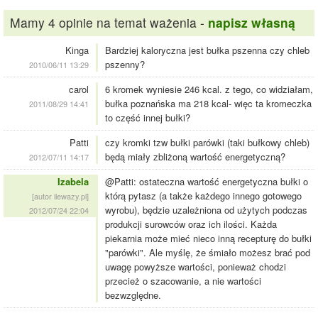
Mamy 4 opinie na temat ważenia -
napisz własną
Kinga
Bardziej kaloryczna jest bułka pszenna czy chleb
pszenny?
2010/06/11 13:29
carol
6 kromek wyniesie 246 kcal. z tego, co widziałam,
bułka poznańska ma 218 kcal- więc ta kromeczka
2011/08/29 14:41
to część innej bułki?
Patti
czy kromki tzw bułki parówki (taki bułkowy chleb)
będą miały zbliżoną wartość energetyczną?
2012/07/11 14:17
Izabela
@Patti: ostateczna wartość energetyczna bułki o
którą pytasz (a także każdego innego gotowego
[autor ilewazy.pl]
wyrobu), będzie uzależniona od użytych podczas
2012/07/24 22:04
produkcji surowców oraz ich ilości. Każda
piekarnia może mieć nieco inną recepturę do bułki
"parówki". Ale myślę, że śmiało możesz brać pod
uwagę powyższe wartości, ponieważ chodzi
przecież o szacowanie, a nie wartości
bezwzględne.