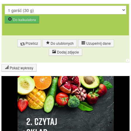
Do kalkulatora
Przelicz
Do ulubionych
Uzupełnij dane
Dodaj zdjęcie
Pokaż wykresy
Wykres składu produktu
Białko (2%)
Tłuszcz (1%)
Węglowodany
32%
(65%)
Pozostałe (32%)
65%