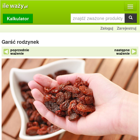
Kalkulator
Produkty
Zaloguj
Zarejestruj
Dziennik
Garść rodzynek
Przelicznik
poprzednie
następne
ważenie
ważenie
Porównywarka
Porady
Słownik
O stronie
Kontakt