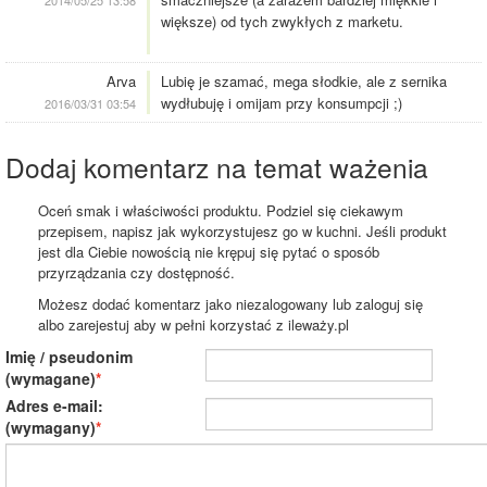
2014/05/25 13:58
większe) od tych zwykłych z marketu.
Arva
Lubię je szamać, mega słodkie, ale z sernika
wydłubuję i omijam przy konsumpcji ;)
2016/03/31 03:54
Dodaj komentarz na temat ważenia
Oceń smak i właściwości produktu. Podziel się ciekawym
przepisem, napisz jak wykorzystujesz go w kuchni. Jeśli produkt
jest dla Ciebie nowością nie krępuj się pytać o sposób
przyrządzania czy dostępność.
Możesz dodać komentarz jako niezalogowany lub zaloguj się
albo zarejestuj aby w pełni korzystać z ileważy.pl
Imię / pseudonim
(wymagane)
Adres e-mail:
(wymagany)