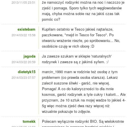
że namoczyć rodzynki można na noc i naczczo je
2013/11/05 23:51
zjeść i pomaga. Sporo tylko tych węglowodanów
mają, chyba można sobie raz na jakiś czas tak
pomóc co?
existebam
Kupiłam ostatnio w Tesco jakieś najtańsze,
paczkowane, "mejd in Tesco for Tesco". Po
2014/03/22 15:58
otwarciu wrażenie niezłe, po spróbowaniu... No,
osobiście czuję w nich oborę :D
jagoda
Ja zawsze szukam w sklepie 'naturalnych'
rodzynek i zawsze są z jakimś syfem. :/
2014/03/22 20:59
dietetyk15
marcin_1990 mam w rodzinie też osobę z tym
problemem (co prawda osoba starsza). Lekarz
2014/03/23 07:57
zalecił suszone śliwki - garść, nie więcej.
Pomaga! A co do kaloryczności to dla mnie
kosmos, garść rodzynek a tyle cukry i kalorii... Ale
przyznam, że 10 sztuk na mojej wadze to jakieś 4-
5g więc można zjeść dwa razy więcej niż
wizualnie pokazuje to zdjęcie.
tomekk
Polecam wyłącznie rodzynki BIO. Są wielokrotnie
smaczniejsze (a zarazem bardziej miękkie i