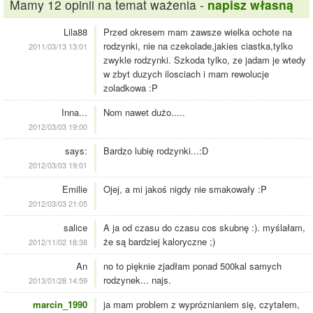
Mamy 12 opinii na temat ważenia -
napisz własną
Lila88
Przed okresem mam zawsze wielka ochote na
rodzynki, nie na czekolade,jakies ciastka,tylko
2011/03/13 13:01
zwykle rodzynki. Szkoda tylko, ze jadam je wtedy
w zbyt duzych ilosciach i mam rewolucje
zoladkowa :P
Inna...
Nom nawet dużo.....
2012/03/03 19:00
says:
Bardzo lubię rodzynki...:D
2012/03/03 19:01
Emilie
Ojej, a mi jakoś nigdy nie smakowały :P
2012/03/03 21:05
salice
A ja od czasu do czasu cos skubnę :). myślałam,
że są bardziej kaloryczne ;)
2012/11/02 18:38
An
no to pięknie zjadłam ponad 500kal samych
rodzynek... najs.
2013/01/28 14:59
marcin_1990
ja mam problem z wypróznianiem się, czytałem,