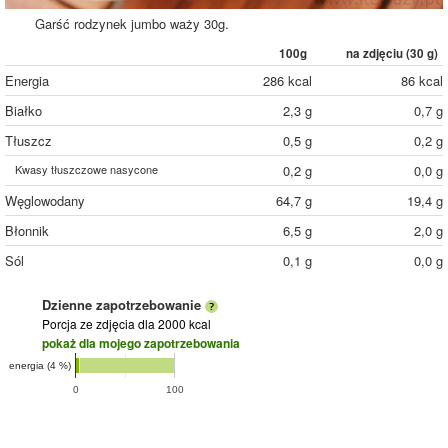
Garść rodzynek jumbo waży 30g.
100g
na zdjęciu (
30
g)
Energia
286 kcal
86 kcal
Białko
2,3 g
0,7 g
Tłuszcz
0,5 g
0,2 g
Kwasy tłuszczowe nasycone
0,2 g
0,0 g
Węglowodany
64,7 g
19,4 g
Błonnik
6,5 g
2,0 g
Sól
0,1 g
0,0 g
Dzienne zapotrzebowanie
Porcja ze zdjęcia
dla 2000 kcal
pokaż dla mojego zapotrzebowania
energia (4 %)
0
100