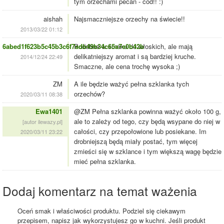
tym orzechami pecan - cód!! :)
aishah
Najsmaczniejsze orzechy na świecie!!
2013/03/22 01:12
6abed1f623b5c45b3c6f7adb49b34c65a7e0b42b
Podobne w smaku do włoskich, ale mają
delikatniejszy aromat i są bardziej kruche.
2014/12/24 22:49
Smaczne, ale cena trochę wysoka ;)
ZM
A ile będzie ważyć pełna szklanka tych
orzechów?
2020/03/11 08:38
Ewa1401
@ZM Pełna szklanka powinna ważyć około 100 g,
ale to zależy od tego, czy będą wsypane do niej w
[autor ilewazy.pl]
całości, czy przepołowione lub posiekane. Im
2020/03/11 23:22
drobniejszą będą miały postać, tym więcej
zmieści się w szklance i tym większą wagę będzie
mieć pełna szklanka.
Dodaj komentarz na temat ważenia
Oceń smak i właściwości produktu. Podziel się ciekawym
przepisem, napisz jak wykorzystujesz go w kuchni. Jeśli produkt