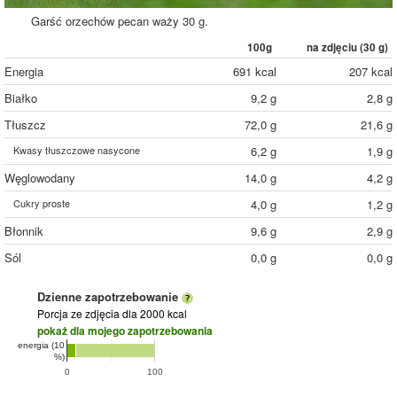
Garść orzechów pecan waży 30 g.
100g
na zdjęciu (
30
g)
Energia
691 kcal
207 kcal
Białko
9,2 g
2,8 g
Tłuszcz
72,0 g
21,6 g
Kwasy tłuszczowe nasycone
6,2 g
1,9 g
Węglowodany
14,0 g
4,2 g
Cukry proste
4,0 g
1,2 g
Błonnik
9,6 g
2,9 g
Sól
0,0 g
0,0 g
Dzienne zapotrzebowanie
Porcja ze zdjęcia
dla 2000 kcal
pokaż dla mojego zapotrzebowania
energia (10
%)
0
100