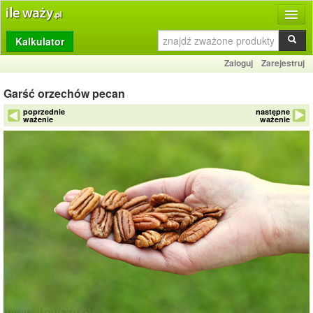
Kalkulator
Produkty
Zaloguj
Zarejestruj
Dziennik
Garść orzechów pecan
Przelicznik
poprzednie
następne
ważenie
ważenie
Porównywarka
Porady
Słownik
O stronie
Kontakt