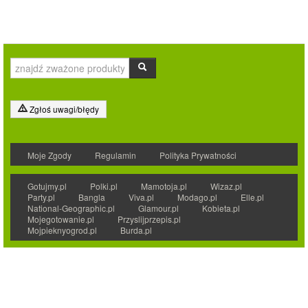
Zgłoś uwagi/błędy
Moje Zgody
Regulamin
Polityka Prywatności
Gotujmy.pl
Polki.pl
Mamotoja.pl
Wizaz.pl
Party.pl
Bangla
Viva.pl
Modago.pl
Elle.pl
National-Geographic.pl
Glamour.pl
Kobieta.pl
Mojegotowanie.pl
Przyslijprzepis.pl
Mojpieknyogrod.pl
Burda.pl