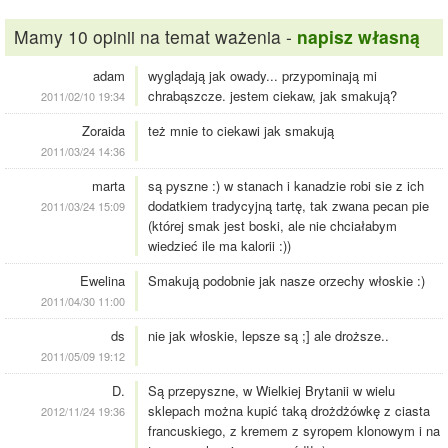
Mamy 10 opinii na temat ważenia -
napisz własną
adam
wyglądają jak owady... przypominają mi
chrabąszcze. jestem ciekaw, jak smakują?
2011/02/10 19:34
Zoraida
też mnie to ciekawi jak smakują
2011/03/24 14:36
marta
są pyszne :) w stanach i kanadzie robi sie z ich
dodatkiem tradycyjną tartę, tak zwana pecan pie
2011/03/24 15:09
(której smak jest boski, ale nie chciałabym
wiedzieć ile ma kalorii :))
Ewelina
Smakują podobnie jak nasze orzechy włoskie :)
2011/04/30 11:00
ds
nie jak włoskie, lepsze są ;] ale droższe..
2011/05/09 19:12
D.
Są przepyszne, w Wielkiej Brytanii w wielu
sklepach można kupić taką drożdżówkę z ciasta
2012/11/24 19:36
francuskiego, z kremem z syropem klonowym i na