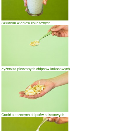
0
20
40
czas w minutach
Szklanka wiórków kokosowych
Łyżeczka pieczonych chipsów kokosowych
Garść pieczonych chipsów kokosowych