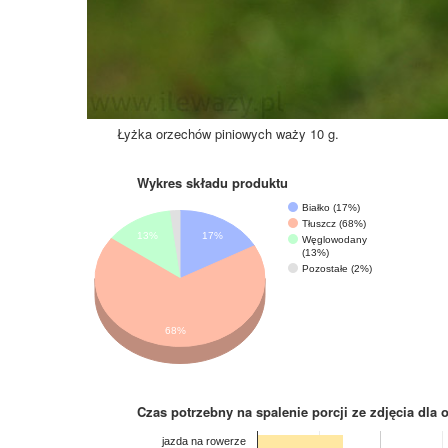
Łyżka orzechów piniowych waży 10 g.
Wykres składu produktu
Białko (17%)
Tłuszcz (68%)
13%
17%
Węglowodany
(13%)
Pozostałe (2%)
68%
Czas potrzebny na spalenie porcji ze zdjęcia
dla 
jazda na rowerze