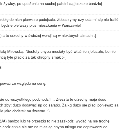
k żywicy, po uprażeniu na suchej patelni są jeszcze bardziej
robię do nich pierwsze podejście. Zobaczymy czy uda mi się nie trafić
o będzie pierwszy plus mieszkania w Warszawie!
a te orzechy w świeżej wersji są w niektórych almach :]
Halą Mirowską. Niestety chyba musiały być właśnie zjełczałe, bo nie
hcą tyle płacić za tak okropny smak :-(
3
upować ze względu na cenę.
zie do wszystkiego podchodzili... Zreszta te orzechy maja dosc
ch zbyt duzo dodawać np do sałatki. Za kg duzo sie płaci poniewaz sa
e jako dodatek sa świetne. :)
JA) bardzo lubi te orzeszki to nie zaszkodzi wydać na nie trochę
c codziennie ale raz na miesiąc chyba nikogo nie doprowadzi do