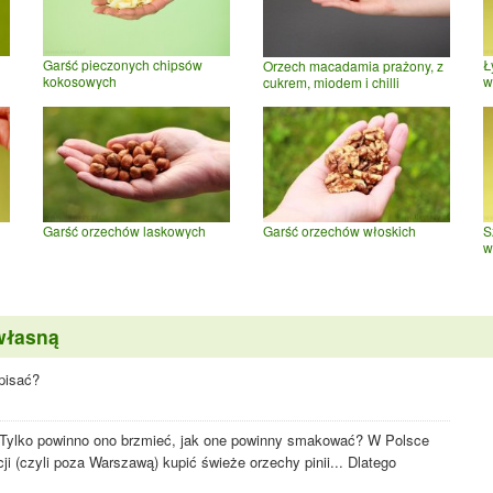
Garść pieczonych chipsów
Ł
Orzech macadamia prażony, z
kokosowych
w
cukrem, miodem i chilli
Garść orzechów laskowych
Garść orzechów włoskich
S
w
własną
opisać?
 Tylko powinno ono brzmieć, jak one powinny smakować? W Polsce
ji (czyli poza Warszawą) kupić świeże orzechy pinii... Dlatego