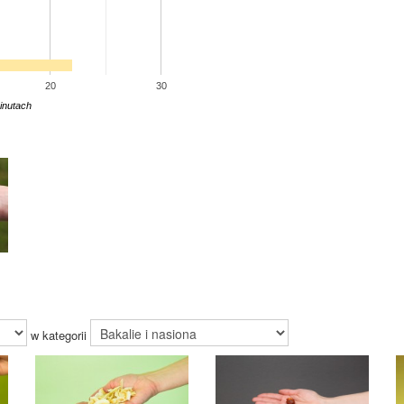
20
30
inutach
w kategorii