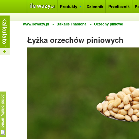
Produkty
Dziennik
Przelicznik
P
www.ilewazy.pl
»
Bakalie i nasiona
»
Orzechy piniowe
Łyżka orzechów piniowych