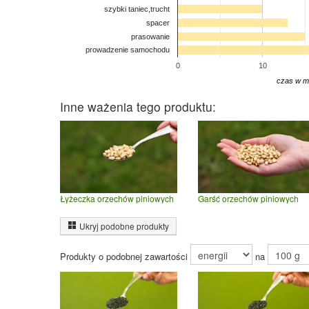
szybki taniec,trucht
spacer
prasowanie
prowadzenie samochodu
0
10
czas w m
Inne ważenia tego produktu:
Łyżeczka orzechów piniowych
Garść orzechów piniowych
Ukryj podobne produkty
Produkty o podobnej zawartości
na