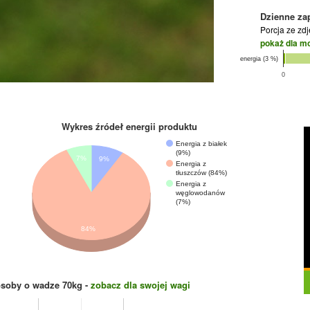
Dzienne za
Porcja ze zd
pokaż dla m
energia (3 %)
0
Wykres źródeł energii produktu
Energia z białek
(9%)
7%
9%
Energia z
tłuszczów (84%)
Energia z
węglowodanów
(7%)
84%
osoby o wadze
70
kg -
zobacz dla swojej wagi