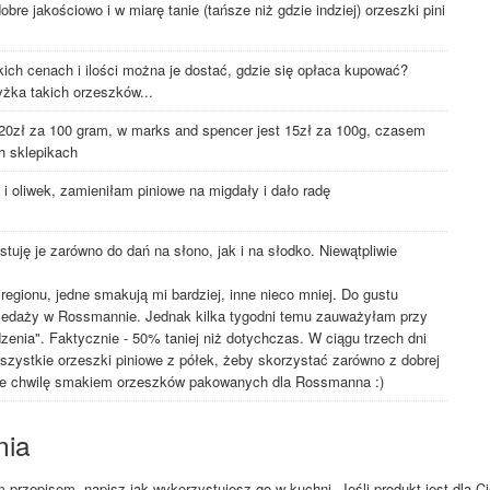
bre jakościowo i w miarę tanie (tańsze niż gdzie indziej) orzeszki pini
kich cenach i ilości można je dostać, gdzie się opłaca kupować?
yżka takich orzeszków...
20zł za 100 gram, w marks and spencer jest 15zł za 100g, czasem
h sklepikach
s i oliwek, zamieniłam piniowe na migdały i dało radę
tuję je zarówno do dań na słono, jak i na słodko. Niewątpliwie
egionu, jedne smakują mi bardziej, inne nieco mniej. Do gustu
rzedaży w Rossmannie. Jednak kilka tygodni temu zauważyłam przy
dzenia". Faktycznie - 50% taniej niż dotychczas. W ciągu trzech dni
szystkie orzeszki piniowe z półek, żeby skorzystać zarówno z dobrej
zcze chwilę smakiem orzeszków pakowanych dla Rossmanna :)
nia
przepisem, napisz jak wykorzystujesz go w kuchni. Jeśli produkt jest dla Ci