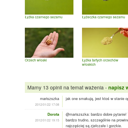
Łyżka czarnego sezamu
Łyżeczka czarnego sezamu
Orzech włoski
Łyżka tartych orzechów
włoskich
Mamy 13 opinii na temat ważenia -
napisz 
mariszszka
jak one smakują, jest ktoś w stanie 
2012/01/22 17:08
Dorota
@mariszszka: bardzo dobre pytanie!
bardzo trudno, szczególnie na prowinc
2012/01/22 19:15
najczęściej są zjełczałe i gorzkie.