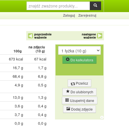
Zaloguj
Zarejestruj
poprzednie
następne
ważenie
ważenie
na zdjęciu
100g
(
10
g)
673 kcal
67 kcal
Do kalkulatora
16,7 g
1,7 g
68,4 g
6,8 g
Przelicz
4,9 g
0,5 g
Do ulubionych
13,0 g
1,3 g
Uzupełnij dane
3,6 g
0,4 g
Dodaj zdjęcie
3,7 g
0,4 g
0,0 g
0,0 g