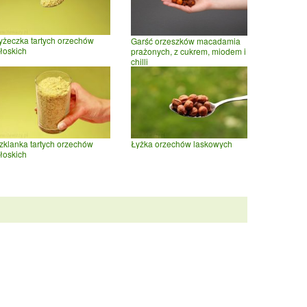
yżeczka tartych orzechów
Garść orzeszków macadamia
łoskich
prażonych, z cukrem, miodem i
chilli
zklanka tartych orzechów
Łyżka orzechów laskowych
łoskich