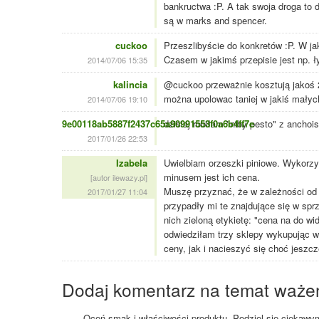
bankructwa :P. A tak swoja droga to do
są w marks and spencer.
cuckoo
Przeszlibyście do konkretów :P. W ja
Czasem w jakimś przepisie jest np. ł
2014/07/06 15:35
kalincia
@cuckoo przeważnie kosztują jakoś 
można upolowac taniej w jakiś małyc
2014/07/06 19:10
9e00118ab5887f2437c65a90991553f0a6b4ff7e
dzisiaj robiłam "niby pesto" z anchoi
2017/01/26 22:53
Izabela
Uwielbiam orzeszki piniowe. Wykorzys
minusem jest ich cena.
[autor ilewazy.pl]
Muszę przyznać, że w zależności od r
2017/01/27 11:04
przypadły mi te znajdujące się w sp
nich zieloną etykietę: "cena na do wi
odwiedziłam trzy sklepy wykupując w
ceny, jak i nacieszyć się choć jes
Dodaj komentarz na temat waże
Oceń smak i właściwości produktu. Podziel się ciekawym 