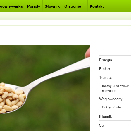
orównywarka
Porady
Słownik
O stronie
Kontakt
Energia
Białko
Tłuszcz
Kwasy tłuszczowe
nasycone
Węglowodany
Cukry proste
Błonnik
Sól