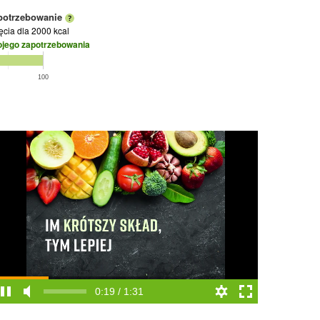
potrzebowanie
jęcia
dla 2000 kcal
ojego zapotrzebowania
100
0:20 / 1:31