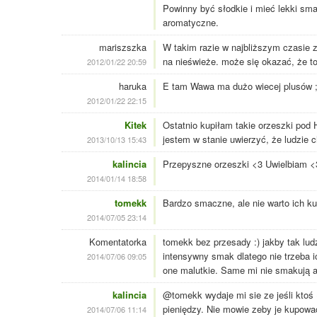
Powinny być słodkie i mieć lekki sma
aromatyczne.
mariszszka
W takim razie w najbliższym czasie z
na nieświeże. może się okazać, że t
2012/01/22 20:59
haruka
E tam Wawa ma dużo wiecej plusów ;) 
2012/01/22 22:15
Kitek
Ostatnio kupiłam takie orzeszki pod 
jestem w stanie uwierzyć, że ludzie c
2013/10/13 15:43
kalincia
Przepyszne orzeszki <3 Uwielbiam <
2014/01/14 18:58
tomekk
Bardzo smaczne, ale nie warto ich k
2014/07/05 23:14
Komentatorka
tomekk bez przesady :) jakby tak lud
intensywny smak dlatego nie trzeba i
2014/07/06 09:05
one malutkie. Same mi nie smakują al
kalincia
@tomekk wydaje mi sie ze jeśli ktoś (
pieniędzy. Nie mowie zeby je kupowa
2014/07/06 11:14