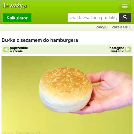
Kalkulator
Produkty
Zaloguj
Zarejestruj
Dziennik
Bułka z sezamem do hamburgera
Przelicznik
poprzednie
następne
ważenie
ważenie
Porównywarka
Porady
Słownik
O stronie
Kontakt