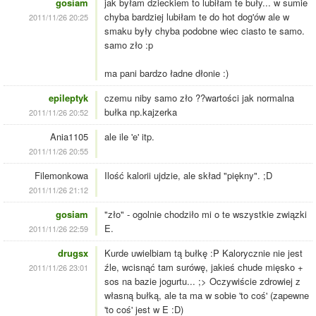
gosiam
jak byłam dzieckiem to lubiłam te buły... w sumie
chyba bardziej lubiłam te do hot dog'ów ale w
2011/11/26 20:25
smaku były chyba podobne wiec ciasto te samo.
samo zło :p
ma pani bardzo ładne dłonie :)
epileptyk
czemu niby samo zło ??wartości jak normalna
bułka np.kajzerka
2011/11/26 20:52
Ania1105
ale ile 'e' itp.
2011/11/26 20:55
Filemonkowa
Ilość kalorii ujdzie, ale skład "piękny". ;D
2011/11/26 21:12
gosiam
"zło" - ogolnie chodziło mi o te wszystkie związki
E.
2011/11/26 22:59
drugsx
Kurde uwielbiam tą bułkę :P Kalorycznie nie jest
źle, wcisnąć tam surówę, jakieś chude mięsko +
2011/11/26 23:01
sos na bazie jogurtu... ;> Oczywiście zdrowiej z
własną bułką, ale ta ma w sobie 'to coś' (zapewne
'to coś' jest w E :D)