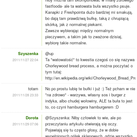
fastfooda- ale ta watowata buła wszystko psuje.
Kanapki z Freshpointa dużo bardziej mi smakują,
bo dają tam prawdziwą bułkę, taką z chrupiącą
skórką, jak z normalnej piekarni.
Zawsze wybierając między normalnym
pieczywem, a takim jak to zważone dzisiaj,
wybiorę takie normalne.
Szyszenka
@up
Ta "watowatość" to kwestia czegoś co się nazywa
2011/11/27 22:04
Chorleywood bread process, a można poczytać o
tym tutaj:
http://en.wikipedia.org/wiki/Chorleywood_Bread_Pr
totam
No po prostu lubię te bułki i już :) Też pcham w nie
"na zdrowo" - warzywa, własny sos i burger z
2011/11/28 23:33
indyka, albo chudej wołowiny, ALE ta buła to jest
to, co czyni hamburgera hamburgerem :D
Dorota
@Szyszenka: Niby człowiek to wie, ale po
przeczytaniu artykułu otwierają się oczy.
2011/11/29 07:06
Pojawiają się tu często głosy, że w dobie
wypełnionych półek sklepowych, gdzie wszystko