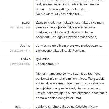
jest, nie ma sensu robić jedzenia samemu w
domu. I, że wszystko jest dla ludzi...
No nie wiem, czy ten chleb też...
paweł
Zawsze kiedy mam okazje jesc taka bulke mam
wrazenie ze sa jakies takie niedopieczone,
2011/12/03 13:09
miekkie, zawilgocone :P Jakos mi to nie
podchodzi, ale ogolnie zycze smacznego :)
Justina
Ja własnie uwielbiam pieczywo niedopieczone,
zwilgocone taka gline. :D Kocham.
2012/09/01 15:11
Sylwia
@Justina
Ja tak samo! :D
2012/09/01 18:07
Nie jem hamburgerów w barach typu fast food,
ponieważ nie smakuje mi ich mięso. Wolę zrobić
sobie takiego sama. Daję mięso z kurczaka i do
tego jakieś warzywa lub jedynie warzywa bez
kotleta- taka wersja "niskokaloryczna" (choć bułka
sama w sobie trochę kalorii ma).
aya______
Jakie to smutne patrzec na 0,0g błonnika w