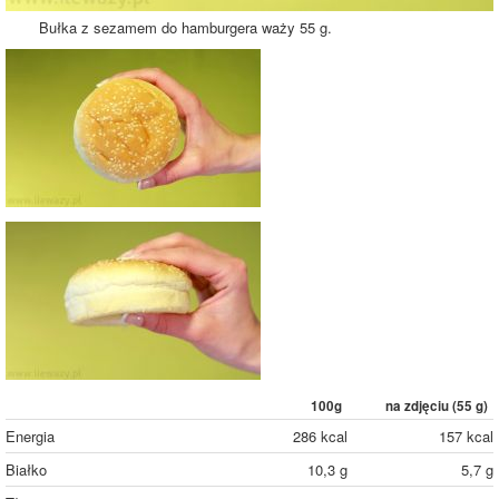
Bułka z sezamem do hamburgera waży 55 g.
100g
na zdjęciu (
55
g)
Energia
286 kcal
157 kcal
Białko
10,3 g
5,7 g