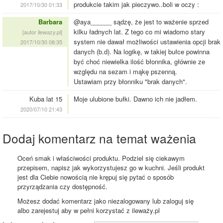
produkcie takim jak pieczywo..boli w oczy :
2017/10/30 01:33
Barbara
@aya______ sądzę, że jest to ważenie sprzed
kilku ładnych lat. Z tego co mi wiadomo stary
[autor ilewazy.pl]
system nie dawał możliwości ustawienia opcji brak
2017/10/30 08:35
danych (b.d). Na logikę, w takiej bułce powinna
być choć niewielka ilość błonnika, głównie ze
względu na sezam i mąkę pszenną.
Ustawiam przy błonniku "brak danych".
Kuba lat 15
Moje ulubione bułki. Dawno ich nie jadłem.
2020/07/10 21:43
Dodaj komentarz na temat ważenia
Oceń smak i właściwości produktu. Podziel się ciekawym
przepisem, napisz jak wykorzystujesz go w kuchni. Jeśli produkt
jest dla Ciebie nowością nie krępuj się pytać o sposób
przyrządzania czy dostępność.
Możesz dodać komentarz jako niezalogowany lub zaloguj się
albo zarejestuj aby w pełni korzystać z ileważy.pl