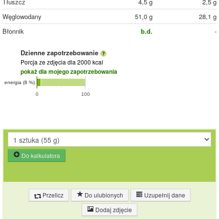
Tłuszcz
4,5 g
2,5 g
Węglowodany
51,0 g
28,1 g
Błonnik
b.d.
-
Dzienne zapotrzebowanie
Porcja ze zdjęcia
dla 2000 kcal
pokaż dla mojego zapotrzebowania
energia (8 %)
0
100
Do kalkulatora
Przelicz
Do ulubionych
Uzupełnij dane
Dodaj zdjęcie