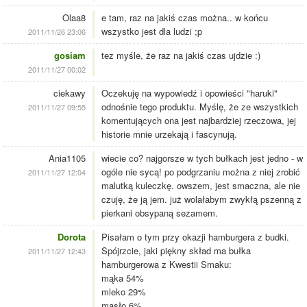
Olaa8
e tam, raz na jakiś czas można.. w końcu
wszystko jest dla ludzi ;p
2011/11/26 23:06
gosiam
tez myśle, że raz na jakiś czas ujdzie :)
2011/11/27 00:02
ciekawy
Oczekuję na wypowiedź i opowieści "haruki"
odnośnie tego produktu. Myślę, że ze wszystkich
2011/11/27 09:55
komentujących ona jest najbardziej rzeczowa, jej
historie mnie urzekają i fascynują.
Ania1105
wiecie co? najgorsze w tych bułkach jest jedno - w
ogóle nie sycą! po podgrzaniu można z niej zrobić
2011/11/27 12:04
malutką kuleczkę. owszem, jest smaczna, ale nie
czuję, że ją jem. już wolałabym zwykłą pszenną z
pierkani obsypaną sezamem.
Dorota
Pisałam o tym przy okazji hamburgera z budki.
Spójrzcie, jaki piękny skład ma bułka
2011/11/27 12:43
hamburgerowa z Kwestii Smaku:
mąka 54%
mleko 29%
masło 6%