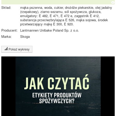
Skład:
mąka pszenna, woda, cukier, drożdże piekarskie, olej jadalny
(rzepakowy), ziarno sezamu, sól spożywcza, glukoza,
emulgatory: E 482, E 471, E 472 e, zagęstnik E 412,
substancja przeciwzbrylająca E 526, mąka sojowa, środek
przetwarzający mąkę E 300, E 920.
Producent:
Lantmannen Unibake Poland Sp. z o.o.
Marka:
Skoga
Pokaż wykresy
Wykres składu produktu
Białko (10%)
Tłuszcz (5%)
10%
Węglowodany
34%
(51%)
Pozostałe (34%)
51%
Wykres źródeł energii produktu