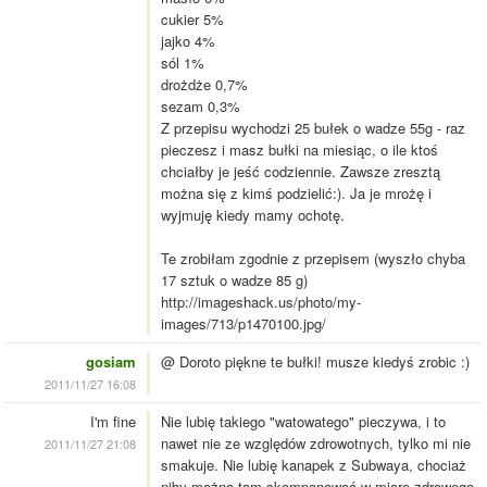
cukier 5%
jajko 4%
sól 1%
drożdże 0,7%
sezam 0,3%
Z przepisu wychodzi 25 bułek o wadze 55g - raz
pieczesz i masz bułki na miesiąc, o ile ktoś
chciałby je jeść codziennie. Zawsze zresztą
można się z kimś podzielić:). Ja je mrożę i
wyjmuję kiedy mamy ochotę.
Te zrobiłam zgodnie z przepisem (wyszło chyba
17 sztuk o wadze 85 g)
http://imageshack.us/photo/my-
images/713/p1470100.jpg/
gosiam
@ Doroto piękne te bułki! musze kiedyś zrobic :)
2011/11/27 16:08
I'm fine
Nie lubię takiego "watowatego" pieczywa, i to
nawet nie ze względów zdrowotnych, tylko mi nie
2011/11/27 21:08
smakuje. Nie lubię kanapek z Subwaya, chociaż
niby można tam skomponować w miarę zdrowego