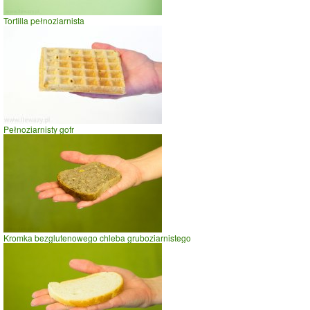
jazda na rowerze
Tortilla pełnoziarnista
szybki taniec,trucht
spacer
prasowanie
prowadzenie samochodu
0.0
2.5
5.0
Szklanka otrębów z pszenicy płaskurki
czas w minutach
Pełnoziarnisty gofr
Kromka bezglutenowego chleba gruboziarnistego