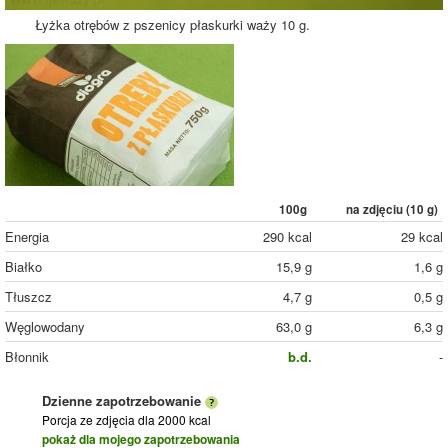
Łyżka otrębów z pszenicy płaskurki waży 10 g.
100g
na zdjęciu (
10
g)
Energia
290 kcal
29 kcal
Białko
15,9 g
1,6 g
Tłuszcz
4,7 g
0,5 g
Węglowodany
63,0 g
6,3 g
Błonnik
b.d.
-
Dzienne zapotrzebowanie
Porcja ze zdjęcia
dla 2000 kcal
pokaż dla mojego zapotrzebowania