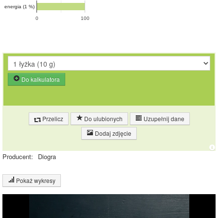
energia (1 %)
0
100
Do kalkulatora
Przelicz
Do ulubionych
Uzupełnij dane
Dodaj zdjęcie
Producent:
Diogra
Pokaż wykresy
Wykres składu produktu
Białko (16%)
Tłuszcz (5%)