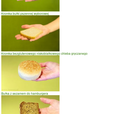
Kromka bułki pszennej wyborowej
Kromka bezglutenowego niskobiałkowego chleba gryczanego
Bułka z sezamem do hamburgera