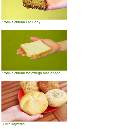
Kromka chleba Pro Body
Kromka chleba tostowego maślanego
Bułka kajzerka