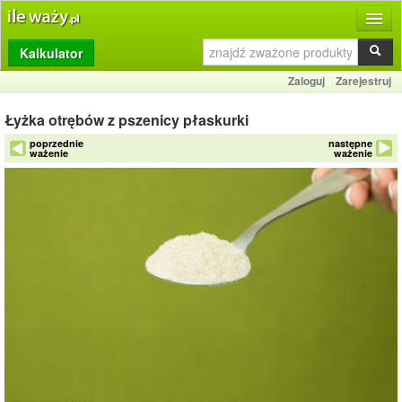
Kalkulator
Produkty
Zaloguj
Zarejestruj
Dziennik
Łyżka otrębów z pszenicy płaskurki
Przelicznik
poprzednie
następne
ważenie
ważenie
Porównywarka
Porady
Słownik
O stronie
Kontakt