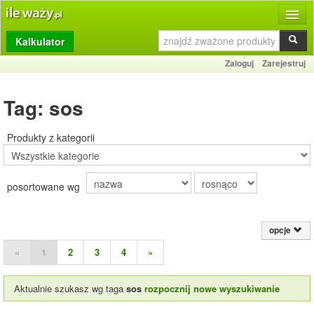
Kalkulator
Produkty
Zaloguj
Zarejestruj
Dziennik
Tag: sos
Przelicznik
Porównywarka
Produkty z kategorii
Porady
posortowane wg
Słownik
O stronie
opcje
Kontakt
«
1
2
3
4
»
Aktualnie szukasz wg taga
sos
rozpocznij nowe wyszukiwanie