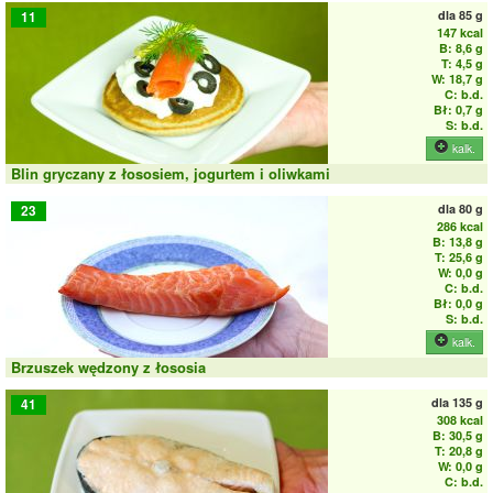
dla
85 g
11
147 kcal
B: 8,6 g
T: 4,5 g
W: 18,7 g
C: b.d.
Bł: 0,7 g
S: b.d.
kalk.
Blin gryczany z łososiem, jogurtem i oliwkami
dla
80 g
23
286 kcal
B: 13,8 g
T: 25,6 g
W: 0,0 g
C: b.d.
Bł: 0,0 g
S: b.d.
kalk.
Brzuszek wędzony z łososia
dla
135 g
41
308 kcal
B: 30,5 g
T: 20,8 g
W: 0,0 g
C: b.d.