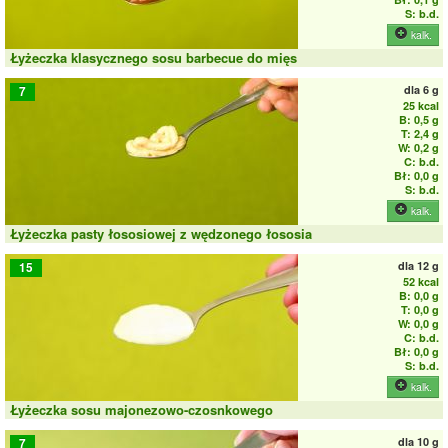
S: b.d.
kalk.
Łyżeczka klasycznego sosu barbecue do mięs
dla
6 g
7
25 kcal
B: 0,5 g
T: 2,4 g
W: 0,2 g
C: b.d.
Bł: 0,0 g
S: b.d.
kalk.
Łyżeczka pasty łososiowej z wędzonego łososia
dla
12 g
15
52 kcal
B: 0,0 g
T: 0,0 g
W: 0,0 g
C: b.d.
Bł: 0,0 g
S: b.d.
kalk.
Łyżeczka sosu majonezowo-czosnkowego
dla
10 g
7