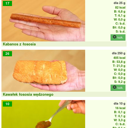
dla
25 g
17
82 kcal
B: 6,8 g
T: 6,1 g
W: 0,0 g
C: b.d.
Bł: 0,0 g
S: b.d.
kalk.
Kabanos z łososia
dla
250 g
26
405 kcal
B: 53,8 g
T: 21,0 g
W: 0,0 g
C: 0,0 g
Bł: 0,0 g
S: 9,2 g
kalk.
Kawałek łososia wędzonego
dla
10 g
10
16 kcal
B: 0,1 g
T: 0,1 g
W: 3,3 g
C: b.d.
Bł: 0,1 g