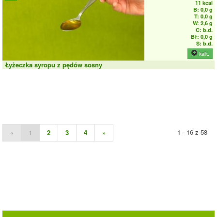
11 kcal
B: 0,0 g
T: 0,0 g
W: 2,6 g
C: b.d.
Bł: 0,0 g
S: b.d.
kalk.
Łyżeczka syropu z pędów sosny
1 - 16 z 58
«
1
2
3
4
»