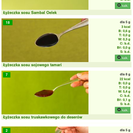
kalk.
Łyżeczka sosu Sambal Oelek
dla
5 g
18
3 kcal
B: 0,6 g
T: 0,0 g
W: 0,3 g
C: b.d.
Bł: 0,0 g
S: b.d.
kalk.
Łyżeczka sosu sojowego tamari
dla
8 g
7
22 kcal
B: 0,0 g
T: 0,0 g
W: 5,4 g
C: b.d.
Bł: 0,1 g
S: b.d.
kalk.
Łyżeczka sosu truskawkowego do deserów
dla
5 g
2