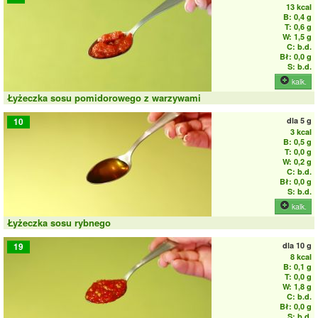
13 kcal
B: 0,4 g
T: 0,6 g
W: 1,5 g
C: b.d.
Bł: 0,0 g
S: b.d.
kalk.
Łyżeczka sosu pomidorowego z warzywami
dla
5 g
10
3 kcal
B: 0,5 g
T: 0,0 g
W: 0,2 g
C: b.d.
Bł: 0,0 g
S: b.d.
kalk.
Łyżeczka sosu rybnego
dla
10 g
19
8 kcal
B: 0,1 g
T: 0,0 g
W: 1,8 g
C: b.d.
Bł: 0,0 g
S: b.d.