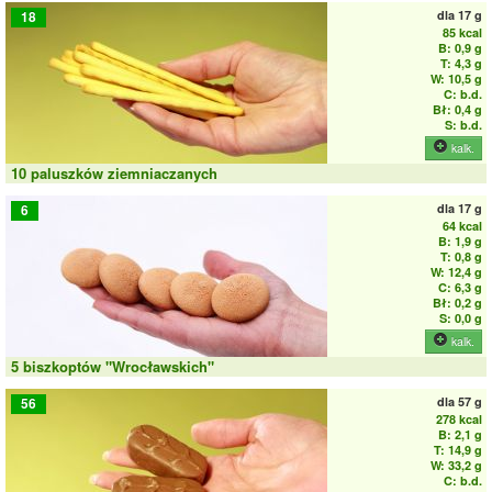
dla
17 g
18
85 kcal
B: 0,9 g
T: 4,3 g
W: 10,5 g
C: b.d.
Bł: 0,4 g
S: b.d.
kalk.
10 paluszków ziemniaczanych
dla
17 g
6
64 kcal
B: 1,9 g
T: 0,8 g
W: 12,4 g
C: 6,3 g
Bł: 0,2 g
S: 0,0 g
kalk.
5 biszkoptów "Wrocławskich"
dla
57 g
56
278 kcal
B: 2,1 g
T: 14,9 g
W: 33,2 g
C: b.d.