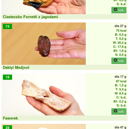
S: b.d.
kalk.
Ciasteczko Fornetti z jagodami
dla
27 g
74
75 kcal
B: 0,5 g
T: 0,0 g
W: 20,2 g
C: 17,9 g
Bł: 1,8 g
S: 0,0 g
kalk.
Daktyl Medjool
dla
17 g
18
87 kcal
B: 1,5 g
T: 5,4 g
W: 8,4 g
C: b.d.
Bł: 0,2 g
S: b.d.
kalk.
Faworek
dla
47 g
39