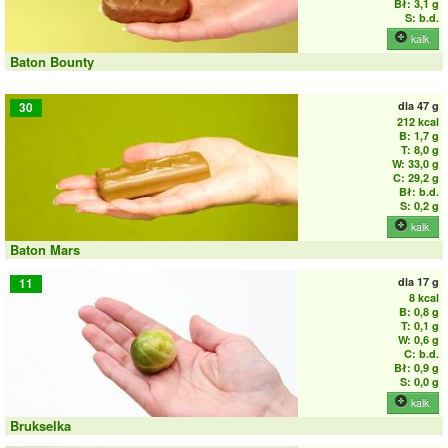
Bł: 3,1 g
S: b.d.
kalk.
Baton Bounty
dla
47 g
30
212 kcal
B: 1,7 g
T: 8,0 g
W: 33,0 g
C: 29,2 g
Bł: b.d.
S: 0,2 g
kalk.
Baton Mars
dla
17 g
11
8 kcal
B: 0,8 g
T: 0,1 g
W: 0,6 g
C: b.d.
Bł: 0,9 g
S: 0,0 g
kalk.
Brukselka