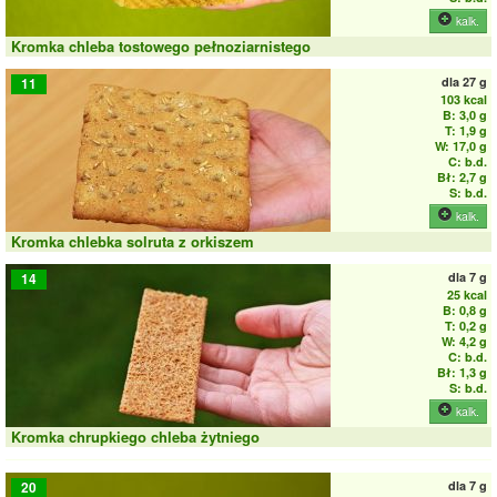
kalk.
Kromka chleba tostowego pełnoziarnistego
dla
27 g
11
103 kcal
B: 3,0 g
T: 1,9 g
W: 17,0 g
C: b.d.
Bł: 2,7 g
S: b.d.
kalk.
Kromka chlebka solruta z orkiszem
dla
7 g
14
25 kcal
B: 0,8 g
T: 0,2 g
W: 4,2 g
C: b.d.
Bł: 1,3 g
S: b.d.
kalk.
Kromka chrupkiego chleba żytniego
dla
7 g
20