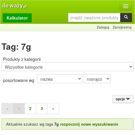
Kalkulator
Produkty
Zaloguj
Zarejestruj
Dziennik
Tag: 7g
Przelicznik
Porównywarka
Produkty z kategorii
Porady
posortowane wg
Słownik
O stronie
opcje
Kontakt
«
1
2
3
»
Aktualnie szukasz wg taga
7g
rozpocznij nowe wyszukiwanie