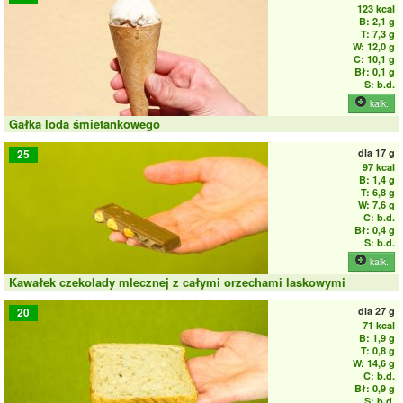
123 kcal
B: 2,1 g
T: 7,3 g
W: 12,0 g
C: 10,1 g
Bł: 0,1 g
S: b.d.
kalk.
Gałka loda śmietankowego
dla
17 g
25
97 kcal
B: 1,4 g
T: 6,8 g
W: 7,6 g
C: b.d.
Bł: 0,4 g
S: b.d.
kalk.
Kawałek czekolady mlecznej z całymi orzechami laskowymi
dla
27 g
20
71 kcal
B: 1,9 g
T: 0,8 g
W: 14,6 g
C: b.d.
Bł: 0,9 g
S: b.d.