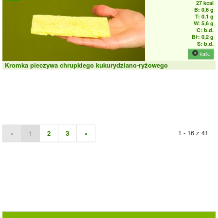
27 kcal
B: 0,6 g
T: 0,1 g
W: 5,6 g
C: b.d.
Bł: 0,2 g
S: b.d.
kalk.
Kromka pieczywa chrupkiego kukurydziano-ryżowego
1 - 16 z 41
«
1
2
3
»