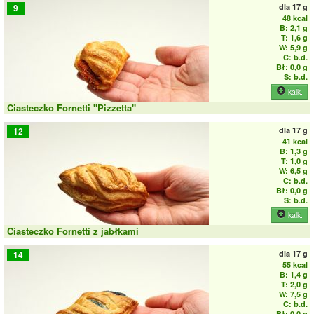
dla
17 g
9
48 kcal
B: 2,1 g
T: 1,6 g
W: 5,9 g
C: b.d.
Bł: 0,0 g
S: b.d.
kalk.
Ciasteczko Fornetti "Pizzetta"
dla
17 g
12
41 kcal
B: 1,3 g
T: 1,0 g
W: 6,5 g
C: b.d.
Bł: 0,0 g
S: b.d.
kalk.
Ciasteczko Fornetti z jabłkami
dla
17 g
14
55 kcal
B: 1,4 g
T: 2,0 g
W: 7,5 g
C: b.d.
Bł: 0,0 g