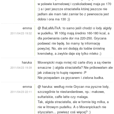
w polewie karmelowej i czekoladowej maja po 170
:) a i jest jeszcze straciatella której jeszcze nie
jadłam ale mam taki zamiar bo z pewnoscia jest
dobra i ona ma 130 ;))
emma
@ BaŁaMuTkA: to samo jeśli chodzi o lody algidy
w pudełku. W 100g mają średnio 160-180 kcal, a
2011/04/23 19:32
dla porównania carte dor ma 220-250. Grycana
podawać nie będę, bo mamy tę informację
powyżej. No, ale oni dodają do lodów śmietnę
kremówkę, a zwykle daje się tylko mleko ;)
haruka
Movenpicki maja mniej niż carte d'ory a są równie
smaczne :) algida straciatella? Nie próbowałam ale
2011/04/23 19:39
jak zobaczę to kupię napewno :P
Nie przepadam za grycanem i zielona budka.
emma
@ haruka: według mnie Grycan ma pyszne lody,
szczególnie te niestandardowe, np.: makowe,
2011/04/23 22:11
sułtańskie, caffe latte czy malaga.
Tak, algida straciatella, ale w formie big milka, a
nie w litrowym pudełku. A o Movenpickach nie
słyszałam... powiesz coś więcej? :)