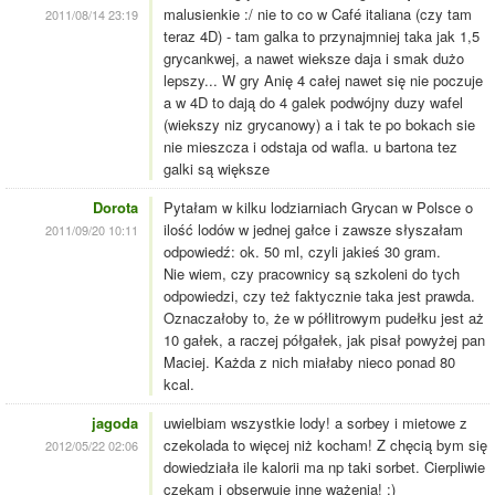
malusienkie :/ nie to co w Café italiana (czy tam
2011/08/14 23:19
teraz 4D) - tam galka to przynajmniej taka jak 1,5
grycankwej, a nawet wieksze daja i smak dużo
lepszy... W gry Anię 4 całej nawet się nie poczuje
a w 4D to dają do 4 galek podwójny duzy wafel
(wiekszy niz grycanowy) a i tak te po bokach sie
nie mieszcza i odstaja od wafla. u bartona tez
galki są większe
Dorota
Pytałam w kilku lodziarniach Grycan w Polsce o
ilość lodów w jednej gałce i zawsze słyszałam
2011/09/20 10:11
odpowiedź: ok. 50 ml, czyli jakieś 30 gram.
Nie wiem, czy pracownicy są szkoleni do tych
odpowiedzi, czy też faktycznie taka jest prawda.
Oznaczałoby to, że w półlitrowym pudełku jest aż
10 gałek, a raczej półgałek, jak pisał powyżej pan
Maciej. Każda z nich miałaby nieco ponad 80
kcal.
jagoda
uwielbiam wszystkie lody! a sorbey i mietowe z
czekolada to więcej niż kocham! Z chęcią bym się
2012/05/22 02:06
dowiedziała ile kalorii ma np taki sorbet. Cierpliwie
czekam i obserwuje inne ważenia! :)