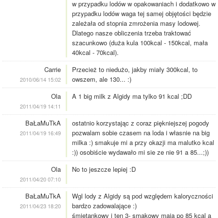
w przypadku lodów w opakowaniach i dodatkowo w
przypadku lodów waga tej samej objętości będzie
zależała od stopnia zmrożenia masy lodowej.
Dlatego nasze obliczenia trzeba traktować
szacunkowo (duża kula 100kcal - 150kcal, mała
40kcal - 70kcal).
Carrie
Przecież to niedużo, jakby miały 300kcal, to
owszem, ale 130... :)
2010/06/14 15:02
Ola
A 1 big milk z Algidy ma tylko 91 kcal ;DD
2011/04/19 14:11
BaŁaMuTkA
ostatnio korzystając z coraz piękniejszej pogody
pozwalam sobie czasem na loda i własnie na big
2011/04/19 16:49
milka :) smakuje mi a przy okazji ma malutko kcal
:)) osobiście wydawało mi sie ze nie 91 a 85...;))
Ola
No to jeszcze lepiej :D
2011/04/20 07:10
BaŁaMuTkA
Wgl lody z Algidy są pod względem kaloryczności
bardzo zadowalające :)
2011/04/23 18:20
śmietankowy i ten 3- smakowy maja po 85 kcal a