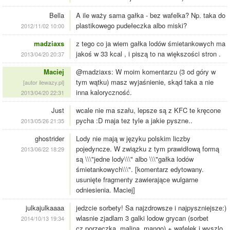
Bella
A ile waży sama gałka - bez wafelka? Np. taka do
plastikowego pudełeczka albo miski?
2012/11/02 10:00
madziaxs
z tego co ja wiem gałka lodów śmietankowych ma
jakoś w 33 kcal , i piszą to na większości stron .
2013/04/20 20:37
Maciej
@madziaxs: W moim komentarzu (3 od góry w
tym wątku) masz wyjaśnienie, skąd taka a nie
[autor ilewazy.pl]
inna kaloryczność.
2013/04/20 22:31
Just
wcale nie ma szału, lepsze są z KFC te kręcone
pycha :D maja tez tyle a jakie pyszne..
2013/05/26 21:35
ghostrider
Lody nie mają w języku polskim liczby
pojedyncze. W związku z tym prawidłową formą
2013/06/22 18:29
są \\\"jedne lody\\\" albo \\\"gałka lodów
śmietankowych\\\". [komentarz edytowany.
usunięte fragmenty zawierające wulgarne
odniesienia. Maciej]
julkajulkaaaa
jedzcie sorbety! Sa najzdrowsze i najpyszniejsze:)
wlasnie zjadlam 3 galki lodow grycan (sorbet
2014/10/13 19:34
cz.porzeczka, malina, mango) + wafelek i wyszlo