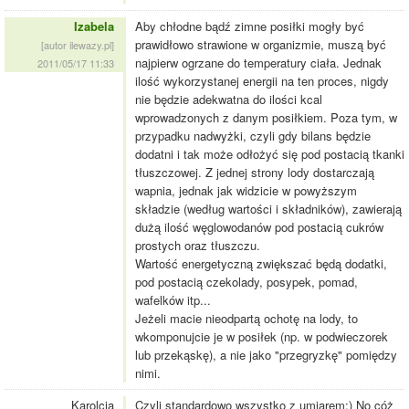
Izabela
Aby chłodne bądź zimne posiłki mogły być
prawidłowo strawione w organizmie, muszą być
[autor ilewazy.pl]
najpierw ogrzane do temperatury ciała. Jednak
2011/05/17 11:33
ilość wykorzystanej energii na ten proces, nigdy
nie będzie adekwatna do ilości kcal
wprowadzonych z danym posiłkiem. Poza tym, w
przypadku nadwyżki, czyli gdy bilans będzie
dodatni i tak może odłożyć się pod postacią tkanki
tłuszczowej. Z jednej strony lody dostarczają
wapnia, jednak jak widzicie w powyższym
składzie (według wartości i składników), zawierają
dużą ilość węglowodanów pod postacią cukrów
prostych oraz tłuszczu.
Wartość energetyczną zwiększać będą dodatki,
pod postacią czekolady, posypek, pomad,
wafelków itp...
Jeżeli macie nieodpartą ochotę na lody, to
wkomponujcie je w posiłek (np. w podwieczorek
lub przekąskę), a nie jako "przegryzkę" pomiędzy
nimi.
Karolcia
Czyli standardowo wszystko z umiarem:) No cóż