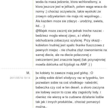
woda+ta masa jedzenie, ktora wchlonelismy, a
ktora jeszcze jest w jelitach, potem waga wraca do
normy ;) chociaz oczywiscie, takie wyskoki ze
zrowym odzywianiem nie maja nic wspolnego...
Ale kazdem moze sie zdazyc - urodziny, swieta,
itd... ;)
@Majek moze zacznij sie jednak troche ruszac -
bedziesz mogla wiecej zjesc, a i efekty
odchudzania zobaczysz szybciej. Przy okazji -
kobietom trudniej jest spalic tkanke tluszczowa z
pewnych miejsc - nie chudna zbyt rownomiernie na
samej diecie, ale na diecie polaczonej z
cwiczeniemi jest znacznie lepeij (tak przynajmniej
mowila doktorka od fizjologii na AWF ;) )
M.
bo kobiety to zawsze mają pod górkę. :O
ja robię sobie dzień słodyczy raz w tygodniu, tzn
2011/05/16 19:14
pozwalam sobie na coś słodkiego- naleśniki,
babeczka czy coś w ten deseń. a skoro zaczyna
sie lodowy sezon to czas aby zagościły lody. i
równiez nie wierzę w te cudowne działanie lodów
tak jak i innych produktów.. chociaż pomarzyć
można..