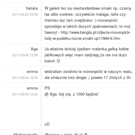
haruka
W galerii tez sa niestandardowe smaki np. czarny
las albo cookies, oczywiście malaga, latte czy
2011/04/23 23:55
tiramisu tez tam znajdziesz :) movenpicki
sprzedaja w takich duzych opakowaniach, to moj
faworyt - http://www.bangla.pl/zdjecia-movenpick-
lody-w-pudelku-rozne-smaki-up17969-6.htm
Aga
Ja właśnie dzisiaj zjadłam malenką gałkę lodów
jabłkowych więc mam nadzieję,że nie ma dużo
2011/05/06 15:59
kalorii :D
emma
widziałam ostatnio te movenpicki w naszym realu,
ale strasznie toto drogie ;/ prawie 17 złotych z litr
2011/05/06 16:53
emma
PS
@ Aga: bój się, z 1000 będzie!
2011/05/06 16:53
xD
Mademoiselle
@emma u mnie 16 zł :P