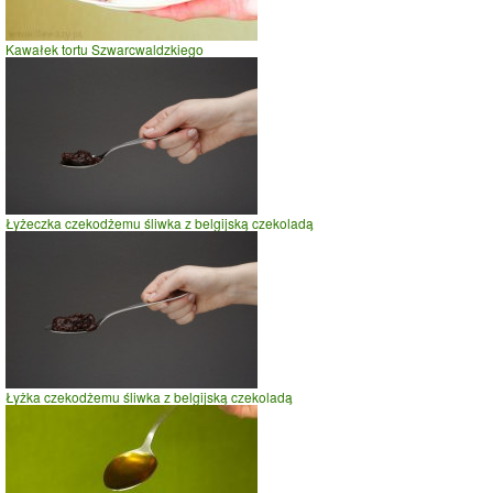
Kawałek tortu Szwarcwaldzkiego
Łyżeczka czekodżemu śliwka z belgijską czekoladą
Łyżka czekodżemu śliwka z belgijską czekoladą