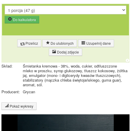
Do kalkulatora
Przelicz
Do ulubionych
Uzupełnij dane
Dodaj zdjęcie
Skład:
Śmietanka kremowa - 38%, woda, cukier, odtłuszczone
mleko w proszku, syrop glukozowy, tłuszcz kokosowy, żółtka
jaj, emulgator (mono- i diglicerydy kwasów tłuszczowych),
stabilizatory (mączka chleba świętojańskiego, guma guar),
aromat, sól.
Producent:
Grycan
Pokaż wykresy
Wykres składu produktu
Białko (5%)
Tłuszcz (16%)