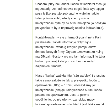
Czasami przy nakładaniu lodów w lodziarni stosuję
się zasadę, że nadmiarowa część loda wystająca
poza łyżkę zostaje zebrana i w wafelku ląduję
tylko połowa kulki, wtedy rzeczywiście
kaloryczność była by ok 50% mniejsza (w naszym
przypadku to była naprawdę solidna lodowa kula).
Kontaktowaliśmy się z firmą Grycan i miła Pani
przekazała Izabeli informację dotyczące
kaloryczności, według których porcja lodów
śmietankowych firmy Grycan uznawana za kulkę
ma 55kcal. Niestety nie ma tam informacji ile taka
kulka o podanej kaloryczności może ważyć
(tajemnica firmowa).
Nasza "kulka" ważyła 45g (+2g wafelek) i stosując
takie samo założenie jak w przypadku lodów z
opakowania (100g = 167ml) obliczyliśmy jej
kaloryczność (znając kaloryczność 500ml lodów
podaną na opakowaniu). Jest to pewne
uogólnienie, bo nie wiemy, czy skład masy
lodowej sprzedawanej w lodziarni jest taki sam jak