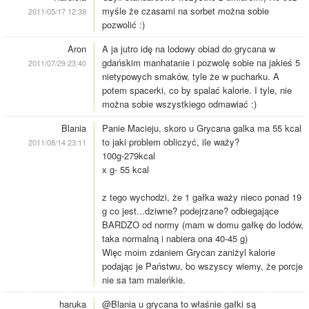
myśle że czasami na sorbet można sobie
2011/05/17 12:39
pozwolić :)
Aron
A ja jutro idę na lodowy obiad do grycana w
gdańskim manhatanie i pozwolę sobie na jakieś 5
2011/07/29 23:40
nietypowych smaków, tyle że w pucharku. A
potem spacerki, co by spalać kalorie. I tyle, nie
można sobie wszystkiego odmawiać :)
Blania
Panie Macieju, skoro u Grycana galka ma 55 kcal
to jaki problem obliczyć, ile waży?
2011/08/14 23:11
100g-279kcal
x g- 55 kcal
z tego wychodzi, że 1 gałka waży nieco ponad 19
g co jest...dziwne? podejrzane? odbiegające
BARDZO od normy (mam w domu gałkę do lodów,
taka normalną i nabiera ona 40-45 g)
Więc moim zdaniem Grycan zaniżyl kalorie
podając je Państwu, bo wszyscy wiemy, że porcje
nie sa tam maleńkie.
haruka
@Blania u grycana to właśnie gałki są