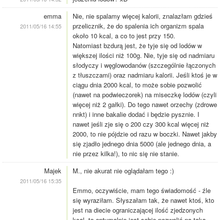
emma
Nie, nie spalamy więcej kalorii, znalazłam gdzieś
przelicznik, że do spalenia ich organizm spala
2011/05/16 14:55
około 10 kcal, a co to jest przy 150.
Natomiast bzdurą jest, że tyje się od lodów w
większej ilości niż 100g. Nie, tyje się od nadmiaru
słodyczy i węglowodanów (szczególnie łączonych
z tłuszczami) oraz nadmiaru kalorii. Jeśli ktoś je w
ciągu dnia 2000 kcal, to może sobie pozwolić
(nawet na podwieczorek) na miseczkę lodów (czyli
więcej niż 2 gałki). Do tego nawet orzechy (zdrowe
nnkt) i inne bakalie dodać i będzie pysznie. I
nawet jeśli zje się o 200 czy 300 kcal więcej niż
2000, to nie pójdzie od razu w boczki. Nawet jakby
się zjadło jednego dnia 5000 (ale jednego dnia, a
nie przez kilka!), to nic się nie stanie.
Majek
M., nie akurat nie oglądałam tego :)
2011/05/16 15:35
Emmo, oczywiście, mam tego świadomość - źle
się wyraziłam. Słyszałam tak, że nawet ktoś, kto
jest na diecie ograniczającej ilość zjedzonych
kcal, to optymalnie jest sobie pozwolić na taką