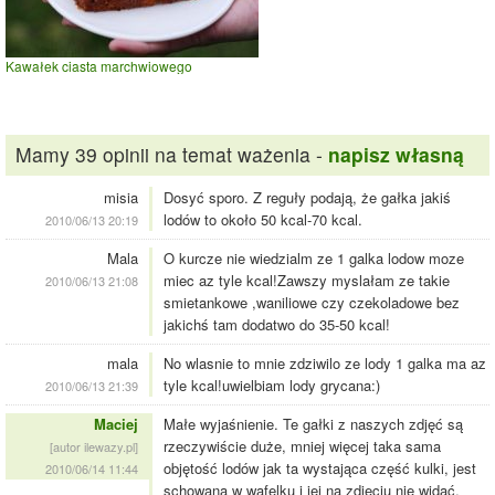
Kawałek ciasta marchwiowego
Mamy 39 opinii na temat ważenia -
napisz własną
misia
Dosyć sporo. Z reguły podają, że gałka jakiś
lodów to około 50 kcal-70 kcal.
2010/06/13 20:19
Mala
O kurcze nie wiedzialm ze 1 galka lodow moze
miec az tyle kcal!Zawszy myslałam ze takie
2010/06/13 21:08
smietankowe ,waniliowe czy czekoladowe bez
jakichś tam dodatwo do 35-50 kcal!
mala
No wlasnie to mnie zdziwilo ze lody 1 galka ma az
tyle kcal!uwielbiam lody grycana:)
2010/06/13 21:39
Maciej
Małe wyjaśnienie. Te gałki z naszych zdjęć są
rzeczywiście duże, mniej więcej taka sama
[autor ilewazy.pl]
objętość lodów jak ta wystająca część kulki, jest
2010/06/14 11:44
schowana w wafelku i jej na zdjęciu nie widać.