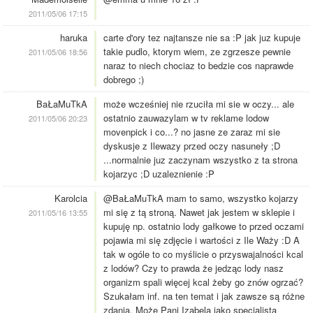
2011/05/06 17:15
haruka
carte d'ory tez najtansze nie sa :P jak juz kupuje
takie pudlo, ktorym wiem, ze zgrzesze pewnie
2011/05/06 18:56
naraz to niech chociaz to bedzie cos naprawde
dobrego ;)
BaŁaMuTkA
może wcześniej nie rzuciła mi sie w oczy... ale
ostatnio zauwazylam w tv reklame lodow
2011/05/06 20:23
movenpick i co...? no jasne ze zaraz mi sie
dyskusje z Ilewazy przed oczy nasuneły ;D
...normalnie juz zaczynam wszystko z ta strona
kojarzyc ;D uzaleznienie :P
Karolcia
@BaŁaMuTkA mam to samo, wszystko kojarzy
mi się z tą stroną. Nawet jak jestem w sklepie i
2011/05/16 13:55
kupuję np. ostatnio lody gałkowe to przed oczami
pojawia mi się zdjęcie i wartości z Ile Waży :D A
tak w ogóle to co myślicie o przyswajalności kcal
z lodów? Czy to prawda że jedząc lody nasz
organizm spali więcej kcal żeby go znów ogrzać?
Szukałam inf. na ten temat i jak zawsze są różne
zdania. Może Pani Izabela jako specjalista