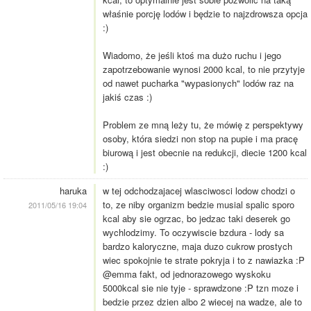
właśnie porcję lodów i będzie to najzdrowsza opcja
:)
Wiadomo, że jeśli ktoś ma dużo ruchu i jego
zapotrzebowanie wynosi 2000 kcal, to nie przytyje
od nawet pucharka "wypasionych" lodów raz na
jakiś czas :)
Problem ze mną leży tu, że mówię z perspektywy
osoby, która siedzi non stop na pupie i ma pracę
biurową i jest obecnie na redukcji, diecie 1200 kcal
:)
haruka
w tej odchodzajacej wlasciwosci lodow chodzi o
to, ze niby organizm bedzie musial spalic sporo
2011/05/16 19:04
kcal aby sie ogrzac, bo jedzac taki deserek go
wychlodzimy. To oczywiscie bzdura - lody sa
bardzo kaloryczne, maja duzo cukrow prostych
wiec spokojnie te strate pokryja i to z nawiazka :P
@emma fakt, od jednorazowego wyskoku
5000kcal sie nie tyje - sprawdzone :P tzn moze i
bedzie przez dzien albo 2 wiecej na wadze, ale to