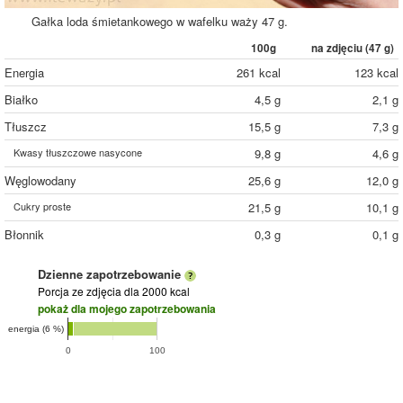
Gałka loda śmietankowego w wafelku waży 47 g.
100g
na zdjęciu (
47
g)
Energia
261 kcal
123 kcal
Białko
4,5 g
2,1 g
Tłuszcz
15,5 g
7,3 g
Kwasy tłuszczowe nasycone
9,8 g
4,6 g
Węglowodany
25,6 g
12,0 g
Cukry proste
21,5 g
10,1 g
Błonnik
0,3 g
0,1 g
Dzienne zapotrzebowanie
Porcja ze zdjęcia
dla 2000 kcal
pokaż dla mojego zapotrzebowania
energia (6 %)
0
100