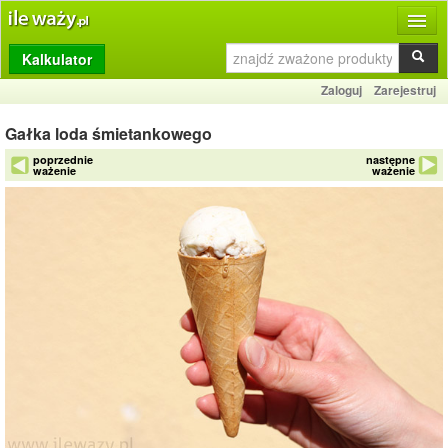
Kalkulator
Produkty
Zaloguj
Zarejestruj
Dziennik
Gałka loda śmietankowego
Przelicznik
poprzednie
następne
ważenie
ważenie
Porównywarka
Porady
Słownik
O stronie
Kontakt