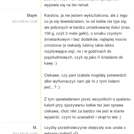
wypowie się na ten temat.
Majek
Karolcia, ja nie jestem wykształcona, ale z tego
co ja się dowiedziałam, to od lodów nie tyje się,
2011/05/16 14:25
ale jedzonych w bardzo umiarkowanej ilości (max.
100 g, czyli 2 małe gałki), o smaku czystym
śmietankowym i bez dodatków, najlepiej mocno
zmrożone (a niekiedy lubimy takie lekko
rozpływające się), no i w godzinach do
popołudniowych, czyli np.jako II śniadanie do
kawy :)
Ciekawe, czy pani Izabela mogłaby potwierdzić
albo wytłumaczyć nam jak to z tymi lodami
jest...? :)
Z tym opowiadaniem przez wszystkich o spalaniu
kalorii przy spożywaniu lodów też jest sprawa
ciekawa, choć nikt za bardzo nie jest w stanie
wyjaśnić, czym to uzasadnić i skąd to wie :)
M.
czyżby przedmówczynie obejrzały sos uroda o
jedzeniu lodów? xD
2011/05/16 14:52