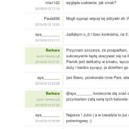
mia1122
wygląda cudownie. jak smak?
2019/03/12 17:19
Paula536
Mogli sypnąć więcej tej odżywki eh :
2019/03/12 19:20
aya_________
Jadlabym o_0 i ilosc konkretna, na 3
2019/03/13 01:17
Barbara
Przyznam szczerze, że przepadłam. B
sukcesywnie będą ukazywać się na il
[autor ilewazy.pl]
Piernik jest delikatny w smaku, wycz
2019/03/13 07:31
duży i bardzo sycący, ja dzieliłam go 
aya________
{ani Basiu, przekonala mnie Pani, wl
2019/03/13 22:08
Barbara
@aya________ koniecznie daj znać cz
przyniosłam całą serię tych batonów
[autor ilewazy.pl]
2019/03/14 07:24
aya_________
Napisze ! Jutro ( a w zasadzie to juz 
potreningowy ;)
2019/03/15 00:29