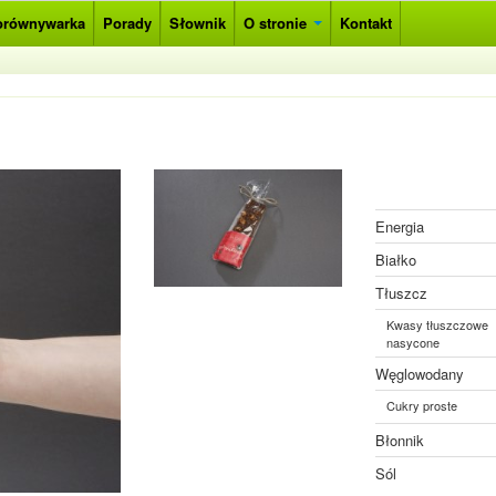
orównywarka
Porady
Słownik
O stronie
Kontakt
Energia
Białko
Tłuszcz
Kwasy tłuszczowe
nasycone
Węglowodany
Cukry proste
Błonnik
Sól