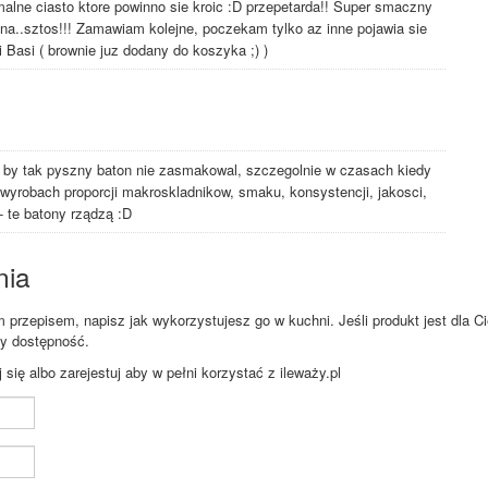
rmalne ciasto ktore powinno sie kroic :D przepetarda!! Super smaczny
lna..sztos!!! Zamawiam kolejne, poczekam tylko az inne pojawia sie
i Basi ( brownie juz dodany do koszyka ;) )
 by tak pyszny baton nie zasmakowal, szczegolnie w czasach kiedy
wyrobach proporcji makroskladnikow, smaku, konsystencji, jakosci,
- te batony rządzą :D
nia
przepisem, napisz jak wykorzystujesz go w kuchni. Jeśli produkt jest dla Ci
zy dostępność.
ię albo zarejestuj aby w pełni korzystać z ileważy.pl