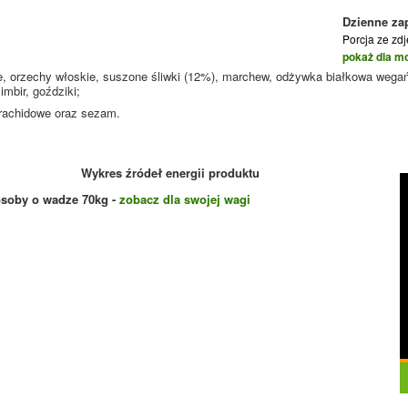
Dzienne za
Porcja ze zd
pokaż dla m
ne, orzechy włoskie, suszone śliwki (12%), marchew, odżywka białkowa wegań
imbir, goździki;
arachidowe oraz sezam.
Wykres źródeł energii produktu
osoby o wadze
70
kg -
zobacz dla swojej wagi