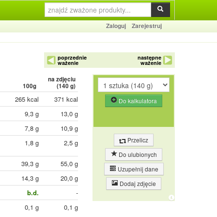
Zaloguj
Zarejestruj
poprzednie
następne
ważenie
ważenie
na zdjęciu
100g
(
140
g)
265 kcal
371 kcal
Do kalkulatora
9,3 g
13,0 g
7,8 g
10,9 g
Przelicz
1,8 g
2,5 g
Do ulubionych
39,3 g
55,0 g
Uzupełnij dane
14,3 g
20,0 g
Dodaj zdjęcie
b.d.
-
0,1 g
0,1 g