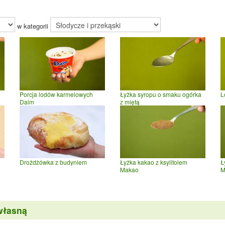
w kategorii
Porcja lodów karmelowych
Łyżka syropu o smaku ogórka
L
Daim
z miętą
Drożdżówka z budyniem
Łyżka kakao z ksylitolem
Ł
Makao
M
własną