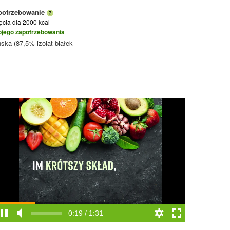
potrzebowanie
jęcia
dla 2000 kcal
ojego zapotrzebowania
ska (87,5% izolat białek
0:19 / 1:31