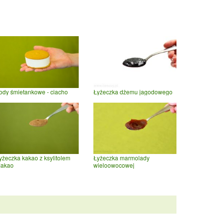
ody śmietankowe - ciacho
Łyżeczka dżemu jagodowego
yżeczka kakao z ksylitolem
Łyżeczka marmolady
akao
wieloowocowej