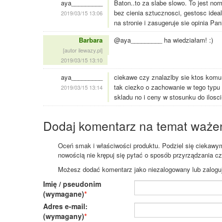
aya_________
Baton..to za slabe slowo. To jest no
bez cienia sztucznosci, gestosc idea
2019/03/15 13:06
na stronie i zasugeruje sie opinia Pan
Barbara
@aya_________ ha wiedziałam! :)
[autor ilewazy.pl]
2019/03/15 13:10
aya_________
ciekawe czy znalazlby sie ktos komu
tak ciezko o zachowanie w tego typu 
2019/03/15 13:14
skladu no i ceny w stosunku do ilosci
Dodaj komentarz na temat waże
Oceń smak i właściwości produktu. Podziel się ciekawym 
nowością nie krępuj się pytać o sposób przyrządzania c
Możesz dodać komentarz jako niezalogowany lub zaloguj s
Imię / pseudonim
(wymagane)
Adres e-mail:
(wymagany)