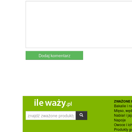
ZWAŻONE 
Bakalie i n
Mięso, węd
Nabiał i jaj
Napoje
Owoce i ic
Produkty g