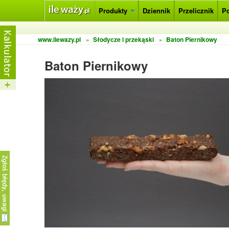
Produkty
Dziennik
Przelicznik
P
www.ilewazy.pl
»
Słodycze i przekąski
»
Baton Piernikowy
Baton Piernikowy