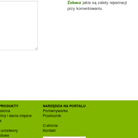
Zobacz
jakie są zalety rejestracji
przy komentowaniu
PRODUKTY
NARZĘDZIA NA PORTALU
asiona
Porównywarka
liny i dania mięsne
Przelicznik
a
O stronie
h przetwory
Kontakt
otowe