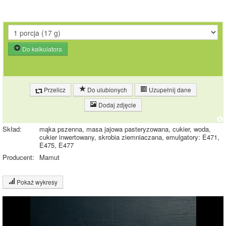
Do kalkulatora
Przelicz
Do ulubionych
Uzupełnij dane
Dodaj zdjęcie
Skład:
mąka pszenna, masa jajowa pasteryzowana, cukier, woda,
cukier inwertowany, skrobia ziemniaczana, emulgatory: E471,
E475, E477
Producent:
Mamut
Pokaż wykresy
Wykres składu produktu
Białko (11%)
Tłuszcz (5%)
11%
11%