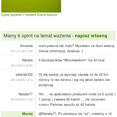
Łyżka jaglanki z miodem Dobra Kaloria
Mamy 6 opinii na temat ważenia -
napisz własną
Amanda
rzeczywiscie tak malo? Myslalam ze duzo wieicej.
Cenna informacja, dziekuje :)
2011/01/29 17:40
Natalia
5 biszkopcików "Wrocławskich" ma 43 kcal
2011/05/15 20:53
swistak332
Oj daj spokój ,ja wyznaje zasadę że do 20 kcl
różnicy to nie różnica i się nią jakoś bardzo nie
2011/06/28 14:14
przejmuję
Natalie77
Hm ... na opakowaniu producent mówi że 5 sztuk (
1 porcja ) zawiera 50 kalorii ... nie rozumiem
2013/02/23 17:40
czemu Państwu wyszło aż 62 kalorie.
Maciej
@Natalie77: Po pierwsze nie "aż", mówimy o 12