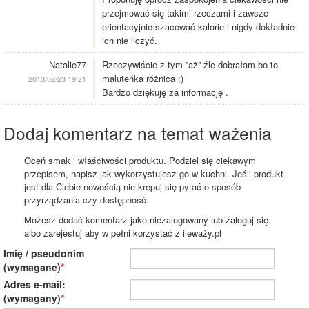
przejmować się takimi rzeczami i zawsze
orientacyjnie szacować kalorie i nigdy dokładnie
ich nie liczyć.
Natalie77
Rzeczywiście z tym ''aż'' źle dobrałam bo to
maluteńka różnica :)
2013/02/23 19:21
Bardzo dziękuję za informację .
Dodaj komentarz na temat ważenia
Oceń smak i właściwości produktu. Podziel się ciekawym
przepisem, napisz jak wykorzystujesz go w kuchni. Jeśli produkt
jest dla Ciebie nowością nie krępuj się pytać o sposób
przyrządzania czy dostępność.
Możesz dodać komentarz jako niezalogowany lub zaloguj się
albo zarejestuj aby w pełni korzystać z ileważy.pl
Imię / pseudonim
(wymagane)
Adres e-mail:
(wymagany)