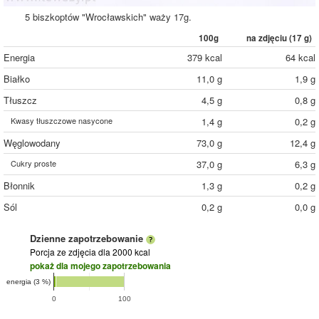
5 biszkoptów "Wrocławskich" waży 17g.
100g
na zdjęciu (
17
g)
Energia
379 kcal
64 kcal
Białko
11,0 g
1,9 g
Tłuszcz
4,5 g
0,8 g
Kwasy tłuszczowe nasycone
1,4 g
0,2 g
Węglowodany
73,0 g
12,4 g
Cukry proste
37,0 g
6,3 g
Błonnik
1,3 g
0,2 g
Sól
0,2 g
0,0 g
Dzienne zapotrzebowanie
Porcja ze zdjęcia
dla 2000 kcal
pokaż dla mojego zapotrzebowania
energia (3 %)
0
100