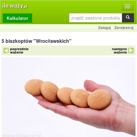
Kalkulator
Produkty
Zaloguj
Zarejestruj
Dziennik
5 biszkoptów "Wrocławskich"
Przelicznik
poprzednie
następne
ważenie
ważenie
Porównywarka
Porady
Słownik
O stronie
Kontakt