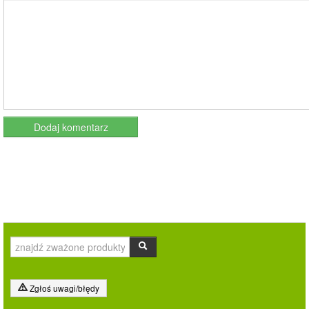
Zgłoś uwagi/błędy