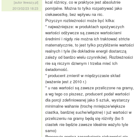
kcal różnicy, co w praktyce jest absolutnie
[autor ilewazy.pl]
pomijalne. Można to tylko rozpatrywać jako
2013/02/23 18:23
ciekawostkę, bez wpływu na nic.
Przyczyn rozbieżności może być kilka:
* najważniejsze: w produktach spożywczych
wartości odżywcze są zawsze wartościami
średnimi i nigdy nie można ich traktować stricte
matematycznie, to jest tylko przybliżenie wartości
realnych i tyle (ile dokładnie energii dostarczą
zależy od bardzo wielu czynników). Rozbieżności
nie są niczym dziwnym i trzeba mieć ich
świadomość.
* producent zmienił w międzyczasie skład
(ważenie jest z 2010 r.)
* u nas wartości są zawsze przeliczone na gramy,
a wg tego co piszesz, producent podał wartości
dla porcji zdefiniowanej jako 5 sztuk, wystarczy
minimalne wahanie (trochę mniejsze/większe
ciastka, bardziej suche/wilgotne) i już wartości w
przeliczeniu na gramy będą się różniły (bo 5
ciastek nie będzie zawsze idealnie ważyło tyle
samo)
Proponuję oprócz zaspokojenia ciekawości nie