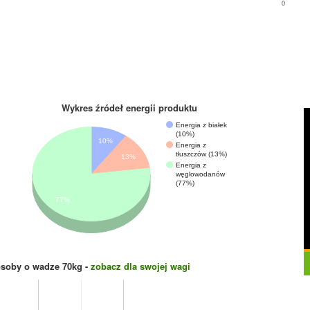
0
Wykres źródeł energii produktu
Energia z białek
(10%)
10%
Energia z
tłuszczów (13%)
13%
Energia z
węglowodanów
(77%)
77%
osoby o wadze
70
kg -
zobacz dla swojej wagi