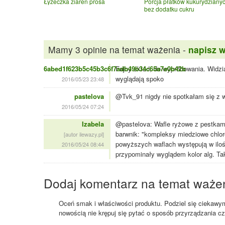
Łyżeczka ziaren prosa
Porcja płatków kukurydziany
bez dodatku cukru
Mamy 3 opinie na temat ważenia -
napisz 
6abed1f623b5c45b3c6f7adb49b34c65a7e0b42b
Fajny skład, do wypróbowania. Widział
wyglądają spoko
2016/05/23 23:48
pastelova
@Tvk_91 nigdy nie spotkałam się z wa
2016/05/24 07:24
Izabela
@pastelova: Wafle ryżowe z pestkam
barwnik: "kompleksy miedziowe chloro
[autor ilewazy.pl]
powyższych waflach występują w ilośc
2016/05/24 08:44
przypominały wyglądem kolor alg. Ta
Dodaj komentarz na temat waże
Oceń smak i właściwości produktu. Podziel się ciekawym 
nowością nie krępuj się pytać o sposób przyrządzania c