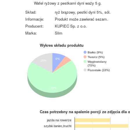
Wafel ryżowy z pestkami dyni waży 5 g.
Skład:
ryż brązowy, pestki dyni 5%, sól.
Informacje:
Produkt może zawierać sezam.
Producent:
KUPIEC Sp. z o.o.
Marka:
Slim
Wykres składu produktu
Białko (9%)
Tłuszcz (5%)
9%
16%
Węglowodany
(70%)
Pozostałe (16%)
70%
Czas potrzebny na spalenie porcji ze zdjęcia
dla 
jazda na rowerze
szybki taniec,trucht