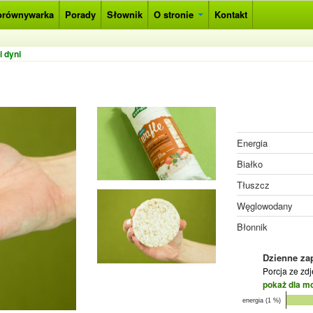
orównywarka
Porady
Słownik
O stronie
Kontakt
 dyni
Energia
Białko
Tłuszcz
Węglowodany
Błonnik
Dzienne za
Porcja ze zd
pokaż dla m
energia (1 %)