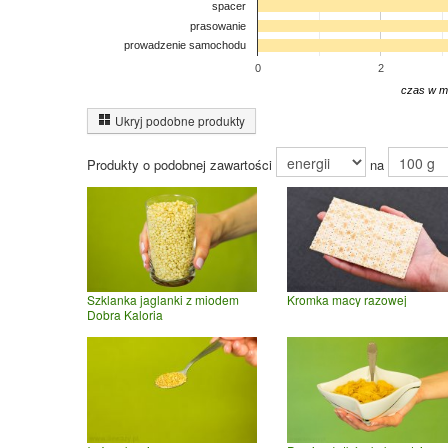
spacer
prasowanie
prowadzenie samochodu
0
2
czas w m
Ukryj podobne produkty
Produkty o podobnej zawartości
na
Szklanka jaglanki z miodem
Kromka macy razowej
Dobra Kaloria