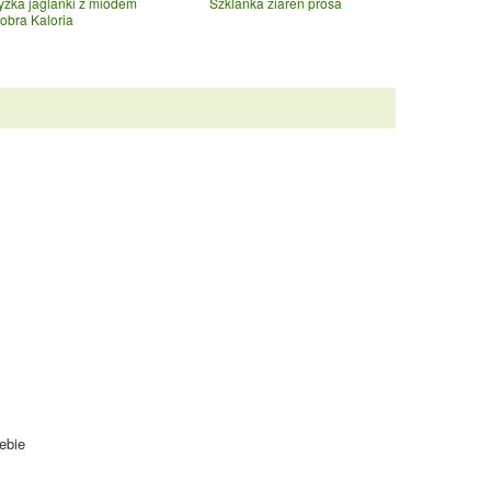
yżka jaglanki z miodem
Szklanka ziaren prosa
obra Kaloria
ebie