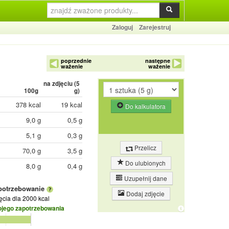
Zaloguj
Zarejestruj
poprzednie
następne
ważenie
ważenie
na zdjęciu (
5
100g
g)
378 kcal
19 kcal
Do kalkulatora
9,0 g
0,5 g
5,1 g
0,3 g
Przelicz
70,0 g
3,5 g
Do ulubionych
8,0 g
0,4 g
Uzupełnij dane
potrzebowanie
Dodaj zdjęcie
jęcia
dla 2000 kcal
ojego zapotrzebowania