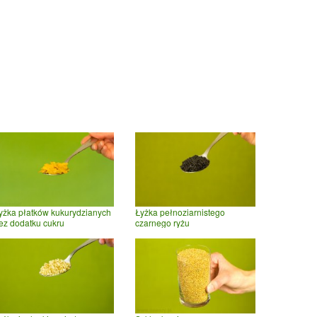
yżka płatków kukurydzianych
Łyżka pełnoziarnistego
ez dodatku cukru
czarnego ryżu