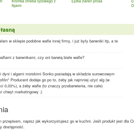
ch
Kromka chleba ryżowego z
Łyżka ziaren prosa
Ł
figami
D
własną
am w sklepie podobne wafle innej firmy, i już były barwniki itp, a te
flami z barwnikami, czy oni barwią białe wafle?
i dyni i algami morskimi Sonko posiadają w składzie surowcowym
filin" Producent dodaje go po to, żeby jak najmniej użyć alg (w
i 0,03%), a żeby wafle (to znaczy przebarwienia, nie całe)
ki chwyt marketingowy ;)
nia
przepisem, napisz jak wykorzystujesz go w kuchni. Jeśli produkt jest dla Ci
zy dostępność.